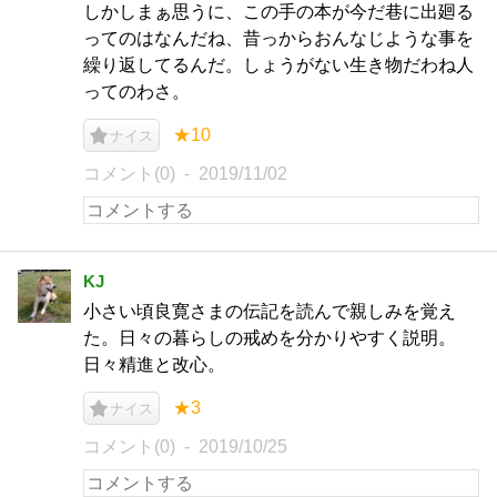
しかしまぁ思うに、この手の本が今だ巷に出廻る
ってのはなんだね、昔っからおんなじような事を
繰り返してるんだ。しょうがない生き物だわね人
ってのわさ。
★10
ナイス
コメント(0)
2019/11/02
KJ
小さい頃良寛さまの伝記を読んで親しみを覚え
た。日々の暮らしの戒めを分かりやすく説明。
日々精進と改心。
★3
ナイス
コメント(0)
2019/10/25