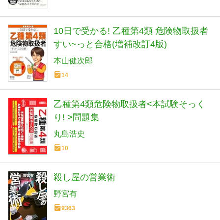
10日で受かる! 乙種第4類 危険物取扱者
すい~っと合格(増補改訂4版)
本山健次郎
14
乙種第4類危険物取扱者<本試験そっく
り! >問題集
丸島浩史
10
殺し屋の営業術
野宮有
9363