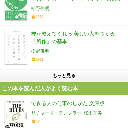
由 (知的生きかた文庫 ま 41-10)
枡野俊明
1982
禅が教えてくれる 美しい人をつくる
「所作」の基本
枡野俊明
1911
もっと見る
この本を読んだ人がよく読む本
できる人の仕事のしかた 文庫版
リチャード・テンプラー
桜田直美
48