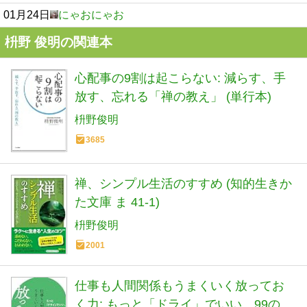
01月24日
にゃおにゃお
枡野 俊明の関連本
心配事の9割は起こらない: 減らす、手
放す、忘れる「禅の教え」 (単行本)
枡野俊明
3685
禅、シンプル生活のすすめ (知的生きか
た文庫 ま 41-1)
枡野俊明
2001
仕事も人間関係もうまくいく放ってお
く力: もっと「ドライ」でいい、99の理