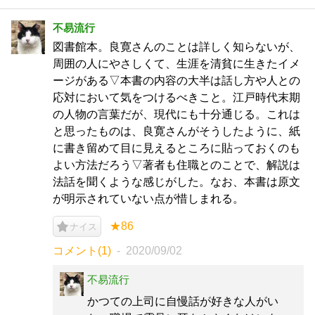
不易流行
図書館本。良寛さんのことは詳しく知らないが、
周囲の人にやさしくて、生涯を清貧に生きたイメ
ージがある▽本書の内容の大半は話し方や人との
応対において気をつけるべきこと。江戸時代末期
の人物の言葉だが、現代にも十分通じる。これは
と思ったものは、良寛さんがそうしたように、紙
に書き留めて目に見えるところに貼っておくのも
よい方法だろう▽著者も住職とのことで、解説は
法話を聞くような感じがした。なお、本書は原文
が明示されていない点が惜しまれる。
★86
ナイス
コメント(1)
2020/09/02
不易流行
かつての上司に自慢話が好きな人がい