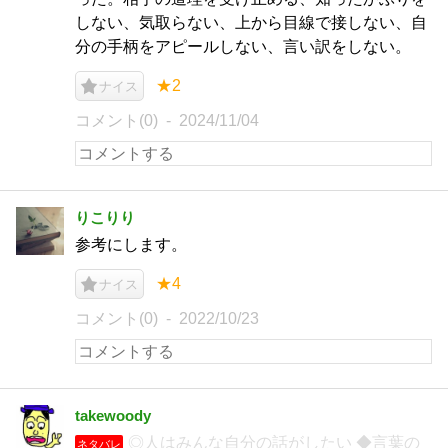
しない、気取らない、上から目線で接しない、自
分の手柄をアピールしない、言い訳をしない。
★2
ナイス
コメント(0)
2024/11/04
りこりり
参考にします。
★4
ナイス
コメント(0)
2022/10/23
takewoody
◎人はみんな自分の話がしたい ◆言葉の
ネタバレ