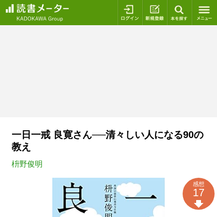
ログイン
新規登録
本を探
一日一戒 良寛さん──清々しい人になる90の
教え
枡野俊明
感想
17