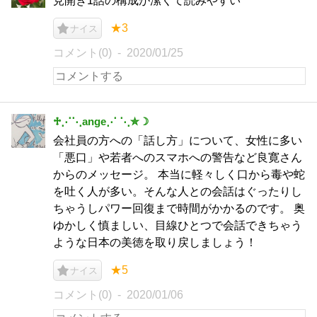
見開き1話の構成が潔くて読みやすい
★3
ナイス
コメント(0)
2020/01/25
♱⋰⋱ange⋰ ⋱✮☽
会社員の方への「話し方」について、女性に多い
「悪口」や若者へのスマホへの警告など良寛さん
からのメッセージ。 本当に軽々しく口から毒や蛇
を吐く人が多い。そんな人との会話はぐったりし
ちゃうしパワー回復まで時間がかかるのです。 奥
ゆかしく慎ましい、目線ひとつで会話できちゃう
ような日本の美徳を取り戻しましょう！
★5
ナイス
コメント(0)
2020/01/06