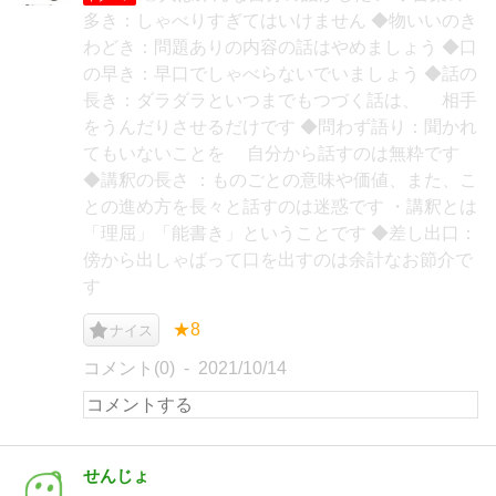
多き：しゃべりすぎてはいけません ◆物いいのき
わどき：問題ありの内容の話はやめましょう ◆口
の早き：早口でしゃべらないでいましょう ◆話の
長き：ダラダラといつまでもつづく話は、 相手
をうんだりさせるだけです ◆問わず語り：聞かれ
てもいないことを 自分から話すのは無粋です
◆講釈の長さ ：ものごとの意味や価値、また、こ
との進め方を長々と話すのは迷惑です ・講釈とは
「理屈」「能書き」ということです ◆差し出口：
傍から出しゃばって口を出すのは余計なお節介で
す
★8
ナイス
コメント(0)
2021/10/14
せんじょ