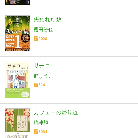
失われた貌
櫻田智也
8920
サチコ
群ようこ
614
カフェーの帰り道
嶋津輝
6284