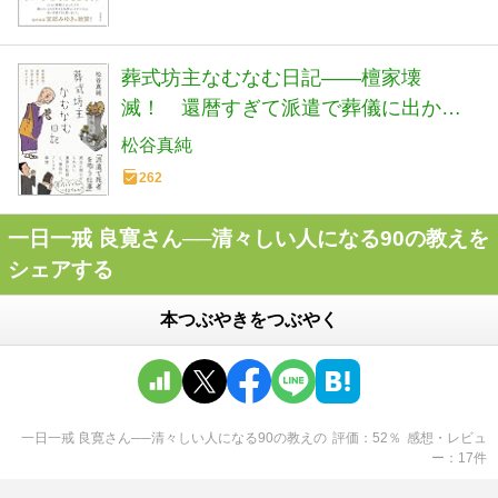
葬式坊主なむなむ日記――檀家壊
滅！ 還暦すぎて派遣で葬儀に出かけ
ます (日記シリーズ)
松谷真純
262
一日一戒 良寛さん──清々しい人になる90の教えを
シェアする
本つぶやきをつぶやく
一日一戒 良寛さん──清々しい人になる90の教え
の
評価
52
％
感想・レビュ
ー
17
件