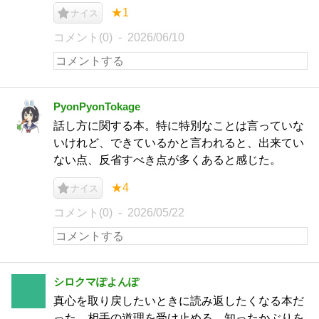
★1
ナイス
コメント(0)
2026/06/10
PyonPyonTokage
話し方に関する本。特に特別なことは言っていな
いけれど、できているかと言われると、出来てい
ない点、反省すべき点が多くあると感じた。
★4
ナイス
コメント(0)
2026/05/22
シロクマぽよんぽ
真心を取り戻したいときに読み返したくなる本だ
った。相手の道理を受け止める、知ったかぶりを