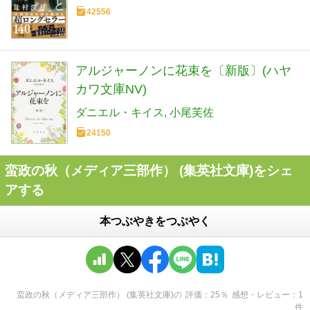
42556
アルジャーノンに花束を〔新版〕(ハヤ
カワ文庫NV)
ダニエル・キイス
小尾芙佐
24150
蛮政の秋（メディア三部作） (集英社文庫)をシェ
アする
本つぶやきをつぶやく
蛮政の秋（メディア三部作） (集英社文庫)
の
評価
25
％
感想・レビュー
1
件