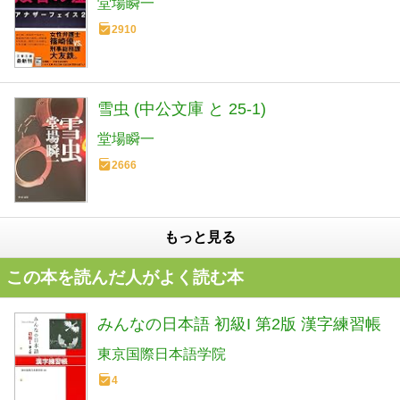
堂場瞬一
2910
雪虫 (中公文庫 と 25-1)
堂場瞬一
2666
もっと見る
この本を読んだ人がよく読む本
みんなの日本語 初級I 第2版 漢字練習帳
東京国際日本語学院
4