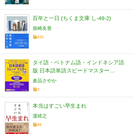
百年と一日 (ちくま文庫 し-49-2)
柴崎友香
632
タイ語・ベトナム語・インドネシア語
版 日本語単語スピードマスター
BASIC1800
倉品さやか
3
本当はすごい早生まれ
瀧靖之
66