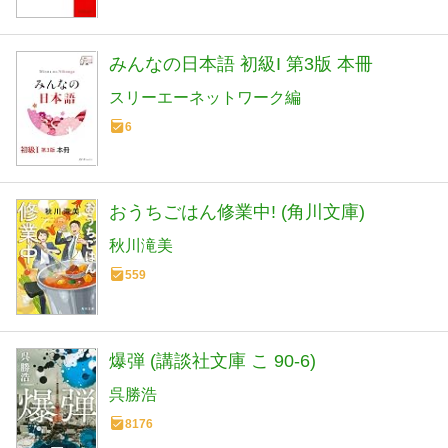
みんなの日本語 初級I 第3版 本冊
スリーエーネットワーク編
6
おうちごはん修業中! (角川文庫)
秋川滝美
559
爆弾 (講談社文庫 こ 90-6)
呉勝浩
8176