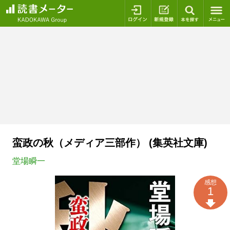
ログイン
新規登録
本を探
蛮政の秋（メディア三部作） (集英社文庫)
堂場瞬一
感想
1