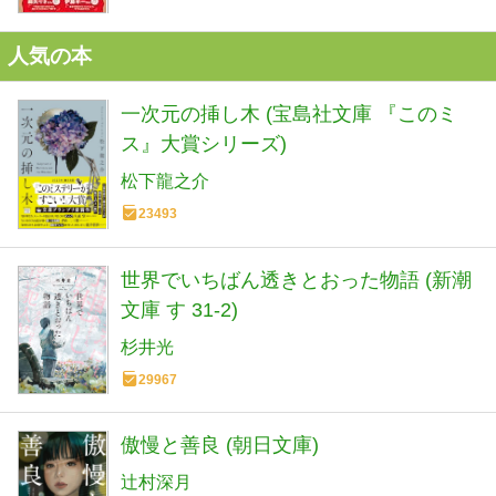
人気の本
一次元の挿し木 (宝島社文庫 『このミ
ス』大賞シリーズ)
松下龍之介
23493
世界でいちばん透きとおった物語 (新潮
文庫 す 31-2)
杉井光
29967
傲慢と善良 (朝日文庫)
辻村深月