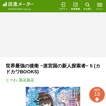
ログイン
新規登録
本を探
世界最強の後衛 ~迷宮国の新人探索者~ 5 (カ
ドカワBOOKS)
とーわ
,
風花風花
感想
13