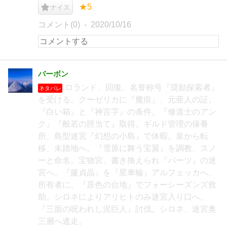
★5
ナイス
コメント(0)
2020/10/16
バーボン
ロランド、回復。名誉称号『奨励探索者』
ネタバレ
を受ける。クーゼリカに『魔痕』、元亜人の証。
『白い箱』と『神言字』の条件。『修道士のアン
ク』『般若の脛当て』取得。ギルド管理の保養
所、島型迷宮『幻想の小島』で休暇。泉から転
移、未踏地へ。『雪原に舞う宝翼』を調教、スノ
ーと命名。宝物宮、書き換えられ『パーツ』の迷
宮へ。『簾貞晶』を『星車輪』アルフェッカへ、
所有者に。『原色の台地』でフォーシーズンズ救
助。シロネによりアリヒトのみ迷宮入り口へ。
『三面の呪われし泥巨人』討伐。シロネ、迷宮奥
三層へ逃走。