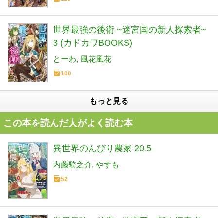
世界最強の後衛 ~迷宮国の新人探索者~
3 (カドカワBOOKS)
とーわ
風花風花
100
もっと見る
この本を読んだ人がよく読む本
異世界のんびり農家 20.5
内藤騎之介
やすも
52