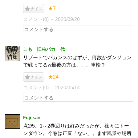
★7
ナイス
コメント(0)
2020/09/20
こも 旧柏バカ一代
リゾートでバカンスのはずが、何故かダンジョン
で戦ってるw最後の方は、、、車輪？
★24
ナイス
コメント(0)
2020/05/14
Fuji-san
点2/5。1～2巻辺りは好みだったが、徐々にトー
ンダウン。今巻は正直「ない」。まず風景や場所