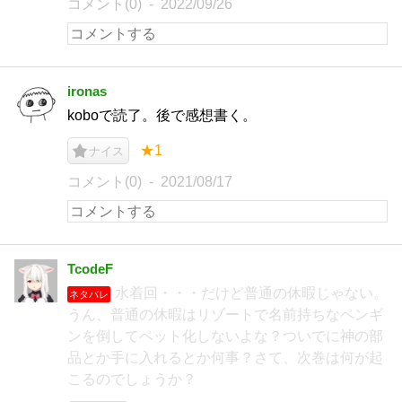
コメント(0)
2022/09/26
ironas
koboで読了。後で感想書く。
★1
ナイス
コメント(0)
2021/08/17
TcodeF
水着回・・・だけど普通の休暇じゃない。
ネタバレ
うん、普通の休暇はリゾートで名前持ちなペンギ
ンを倒してペット化しないよな？ついでに神の部
品とか手に入れるとか何事？さて、次巻は何が起
こるのでしょうか？