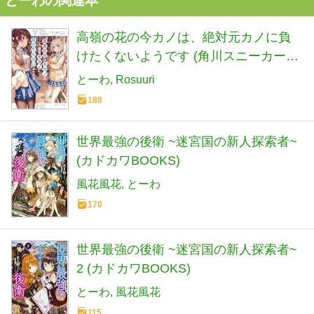
とーわの関連本
高嶺の花の今カノは、絶対元カノに負
けたくないようです (角川スニーカー文
庫)
とーわ
Rosuuri
188
世界最強の後衛 ~迷宮国の新人探索者~
(カドカワBOOKS)
風花風花
とーわ
170
世界最強の後衛 ~迷宮国の新人探索者~
2 (カドカワBOOKS)
とーわ
風花風花
115