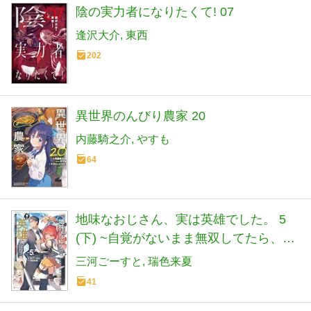
陰の実力者になりたくて! 07
逢沢大介
東西
202
異世界のんびり農家 20
内藤騎之介
やすも
64
地味なおじさん、実は英雄でした。 5
(下) ~自覚がないまま無双してたら、姪
のダンジョン配信で晒されてたようで
三河ごーすと
瑞色来夏
す~ (ダッシュエックス文庫)
41