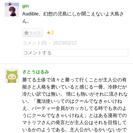
gin
Audible。幻想の児島にしか聞こえないよ大島さ
ん。
★2
ナイス
コメント(0)
2023/02/12
さとうはるみ
勝てる土俵で淡々と勝って行くことが主人公の有
能さと人格を磨いていると感じる一冊。冷静だが
冷たい訳では無い。 情にも熱いがそれに流されな
い。「魔法使いってのはクールでなきゃいけね
え、パーティー全員がカッカしてる時でも氷のよ
うにクールでなきゃいけねえ」とはある漫画での
マトリフさんの発言だが主人公はそれを目指して
いるかのようである。主人公がいるかいないかで