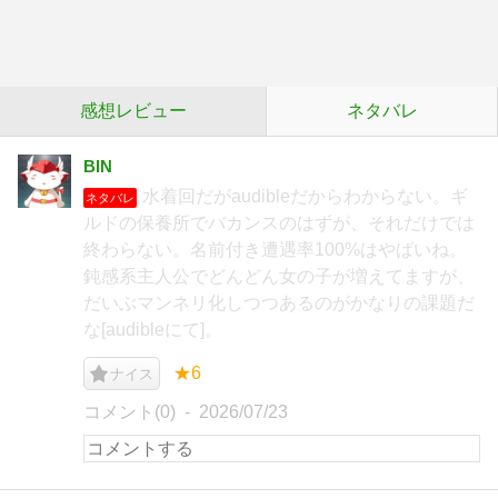
感想レビュー
ネタバレ
BIN
水着回だがaudibleだからわからない。ギ
ネタバレ
ルドの保養所でバカンスのはずが、それだけでは
終わらない。名前付き遭遇率100%はやばいね。
鈍感系主人公でどんどん女の子が増えてますが、
だいぶマンネリ化しつつあるのがかなりの課題だ
な[audibleにて]。
★6
ナイス
コメント(0)
2026/07/23