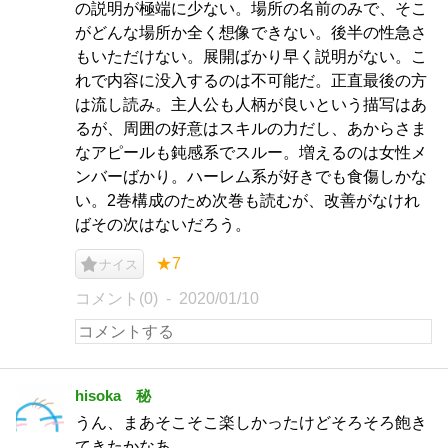
の説明が極端に少ない。場所の名前のみで、そこ
がどんな場所か全く想像できない。後半の性急さ
もいただけない。展開ばかり早く説明がない。こ
れで内容に没入するのは不可能だ。正直最後の方
は流し読み。主人公も人柄が良いという描写はあ
るが、周囲の好意はスキルの力だし、あからさま
なアピールも鈍感系でスルー。増えるのは女性メ
ンバーばかり。ハーレム系が好きでも食傷しかな
い。2巻構成のため次巻も読むが、改善がなけれ
ばその次はないだろう。
★7
ナイス
コメント(0)
2020/01/10
hisoka 秘
うん、まあそこそこ楽しかったけどそろそろ飽き
てきたかなあ