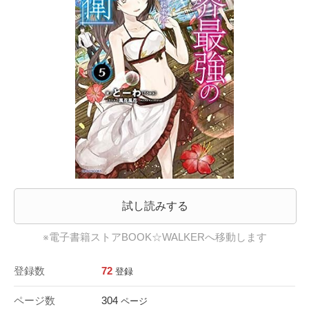
試し読みする
※電子書籍ストアBOOK☆WALKERへ移動します
登録数
72
登録
ページ数
304
ページ