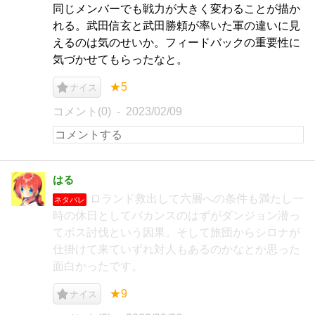
同じメンバーでも戦力が大きく変わることが描か
れる。武田信玄と武田勝頼が率いた軍の違いに見
えるのは気のせいか。フィードバックの重要性に
気づかせてもらったなと。
★5
ナイス
コメント(0)
2023/02/09
はる
ロランド救出して六層への条件も満たし一
ネタバレ
時の休日としてバカンスのはずがダンジョン潜っ
てボス討伐という因果。そして旅団からシロナが
仕掛けて来ていずれ対人もあるのかなとか思った
面白かったです。
★9
ナイス