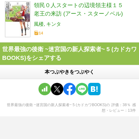
領民０人スタートの辺境領主様１５
老王の来訪 (アース・スターノベル)
風楼
キンタ
14
世界最強の後衛 ~迷宮国の新人探索者~ 5 (カドカワ
BOOKS)をシェアする
本つぶやきをつぶやく
世界最強の後衛 ~迷宮国の新人探索者~ 5 (カドカワBOOKS)
の
評価
38
％
感
想・レビュー
13
件