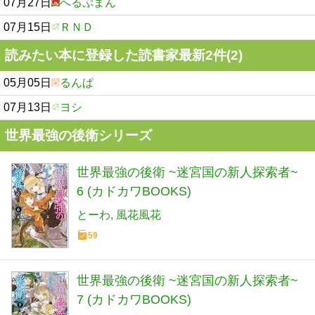
07月27日
へるぷまん
07月15日
ＲＮＤ
読みたい本に登録した読書家最新2件(2)
05月05日
るんぱ
07月13日
ヨシ
世界最強の後衛シリーズ
世界最強の後衛 ~迷宮国の新人探索者~
6 (カドカワBOOKS)
とーわ
風花風花
59
世界最強の後衛 ~迷宮国の新人探索者~
7 (カドカワBOOKS)