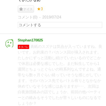
★3
ナイス
コメント(0)
2019/07/24
Stephan170825
表紙のスズナは気合が入っていますね。良
ネタバレ
いです。お約束の？バカンス回が挿入されます。
たしかにずっと活動し続けていたいるのでどこか
で休息は必要な感じでした。まだ転生してから1
週間とちょっとぐらいの時系列なんですよね。通
常なら数ヶ月ぐらい経っていそうな感じがしてい
ます。そのバカンス先でもバトル有りとなかなか
休めていなそうな感じはありますが･･･。次回は
白夜旅団絡みの話でしょうか、前回の他パーティ
ーとの絡みもそうでしたが苦々しいものになるで
しょうか？