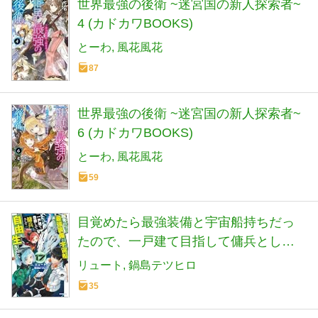
世界最強の後衛 ~迷宮国の新人探索者~
4 (カドカワBOOKS)
とーわ
風花風花
87
世界最強の後衛 ~迷宮国の新人探索者~
6 (カドカワBOOKS)
とーわ
風花風花
59
目覚めたら最強装備と宇宙船持ちだっ
たので、一戸建て目指して傭兵として
自由に生きたい 17 (カドカワBOOKS)
リュート
鍋島テツヒロ
35