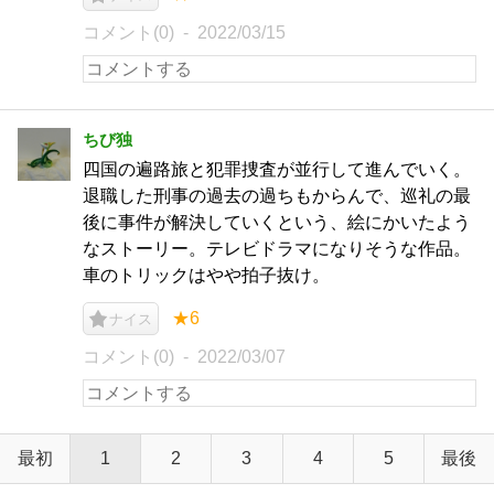
コメント(0)
2022/03/15
ちび独
四国の遍路旅と犯罪捜査が並行して進んでいく。
退職した刑事の過去の過ちもからんで、巡礼の最
後に事件が解決していくという、絵にかいたよう
なストーリー。テレビドラマになりそうな作品。
車のトリックはやや拍子抜け。
★6
ナイス
コメント(0)
2022/03/07
最初
1
2
3
4
5
最後