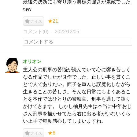
最後の決断にも寄り添う奥様の強さが素敵でした
🫢w
★21
ナイス
コメント(0)
2022/12/05
オリオン
主人公の刑事の苦悩が読んでいて心に響き苦しく
なる作品でしたが良作でした。正しい事を貫くこ
とで人でありたい。面子を重んじ誤魔化しながら
生きることの苦しさ。そんな日常にもよくあるこ
とを本作ではひとりの警察官、刑事を通して語り
かけてきます。 しかし柚月先生は本当に中年おじ
さん刑事を描かせてたら右に出る者がいないくら
い上手で毎度感心してしまいますね。
★6
ナイス