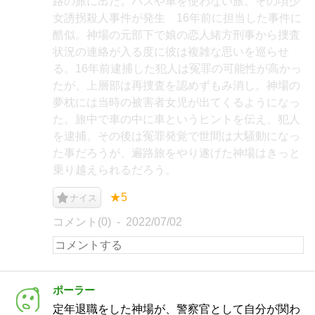
路の旅に出た。バスや車を使わない旅。その頃少
女誘拐殺人事件が発生 16年前に担当した事件に
酷似。神場の元部下で娘の恋人緒方刑事から捜査
状況の連絡が入る度に彼は複雑な思いを巡らせ
る。16年前逮捕した犯人は冤罪の可能性が高かっ
たが、上層部は再捜査を認めずもみ消し。神場の
夢枕には当時の被害者女児が出てくるようになっ
た。旅中で車の中に車というヒントを伝え、犯人
を逮捕。その後は冤罪発覚で世間は大騒動になっ
た事だろうが、遍路旅をやり遂げた神場はきっと
乗り越えられるだろう。
★5
ナイス
コメント(0)
2022/07/02
ポーラー
定年退職をした神場が、警察官として自分が関わ