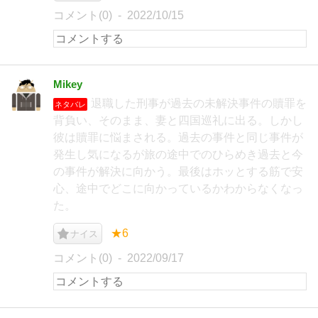
コメント(0)
2022/10/15
Mikey
退職した刑事が過去の未解決事件の贖罪を
ネタバレ
背負い、そのまま、妻と四国巡礼に出る。しかし
彼は贖罪に悩まされる。過去の事件と同じ事件が
発生し気になるが旅の途中でのひらめき過去と今
の事件が解決に向かう。最後はホッとする筋で安
心、途中でどこに向かっているかわからなくなっ
た。
★6
ナイス
コメント(0)
2022/09/17