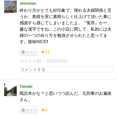
shinchan
終わり方がとても好印象で、憧れる夫婦関係と言
うか、奥様を実に素晴らしく仕上げて頂いた事に
感謝すら感じてしまいましたよ。『冤罪』かー、
嫌な漢字ですね。この小説に関して、私的には夫
婦の一つの在り方を勉強させられたと思ってま
す。後味NICE❗️
★51
ナイス
コメント(0)
2022/07/22
Tamaki
既読本かな？と思いつつ読んだ。元刑事のお遍路
さん。
★4
ナイス