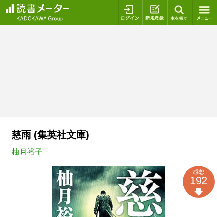
ログイン
新規登録
本を探
慈雨 (集英社文庫)
柚月裕子
感想
192