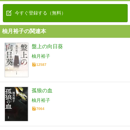
今すぐ登録する（無料）
柚月裕子の関連本
盤上の向日葵
柚月裕子
12587
孤狼の血
柚月裕子
7064