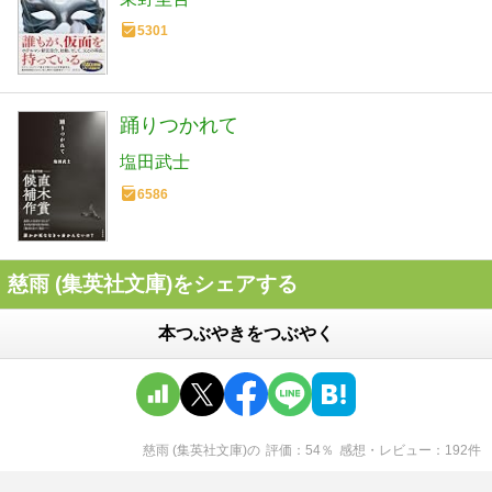
5301
踊りつかれて
塩田武士
6586
慈雨 (集英社文庫)をシェアする
本つぶやきをつぶやく
慈雨 (集英社文庫)
の
評価
54
％
感想・レビュー
192
件