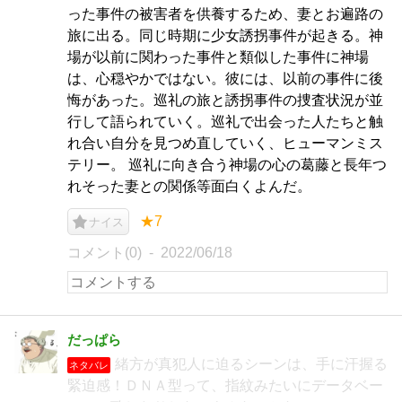
った事件の被害者を供養するため、妻とお遍路の
旅に出る。同じ時期に少女誘拐事件が起きる。神
場が以前に関わった事件と類似した事件に神場
は、心穏やかではない。彼には、以前の事件に後
悔があった。巡礼の旅と誘拐事件の捜査状況が並
行して語られていく。巡礼で出会った人たちと触
れ合い自分を見つめ直していく、ヒューマンミス
テリー。 巡礼に向き合う神場の心の葛藤と長年つ
れそった妻との関係等面白くよんだ。
★7
ナイス
コメント(0)
2022/06/18
だっぱら
緒方が真犯人に迫るシーンは、手に汗握る
ネタバレ
緊迫感！ＤＮＡ型って、指紋みたいにデータベー