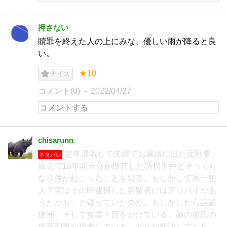
押さない
贖罪を終えた人の上にみな、優しい雨が降ると良
い。
★10
ナイス
コメント(0)
2022/04/27
chisarunn
定年退職して夫婦でお遍路に出た元刑事。
ネタバレ
旅先で16年前自分が捜査した誘拐事件とそっくり
な事件が起こったことを知る。もしかして同一犯
人？実はその時逮捕した容疑者にはアリバイがあ
ったかも、と疑っていたのだ。もしかしたら誤認
逮捕、そして冤罪？目をかけている、娘の彼氏の
後輩刑事が捜査している。どうか解決してくれ。