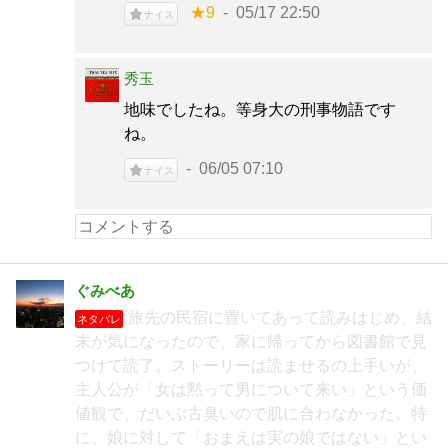
★9
05/17 22:50
ナイス
秀玉
地味でしたね。等身大の刑事物語です
ね。
06/05 07:10
ナイス
ぐみべあ
旅先の民宿に置いてあって読みはじめ、結
ネタバレ
末が気になったので、家に帰ってから図書館で見
つけて読了。ストーリーは読ませるの上手いが、
主人公が「女は黙って男について来い」という価
値観で、だいぶ古臭いので肌に合わなかった。特
に、娘に対して「おまえは実の娘ではない」とい