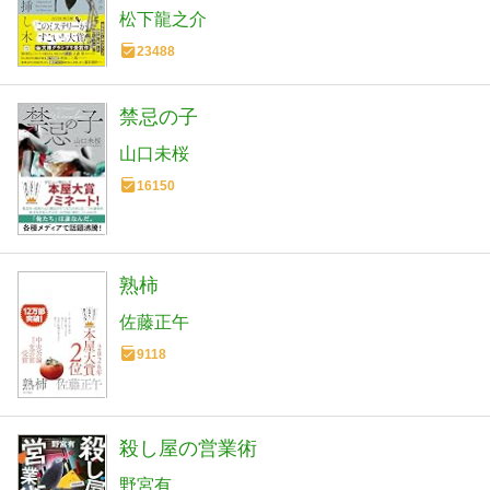
松下龍之介
23488
禁忌の子
山口未桜
16150
熟柿
佐藤正午
9118
殺し屋の営業術
野宮有