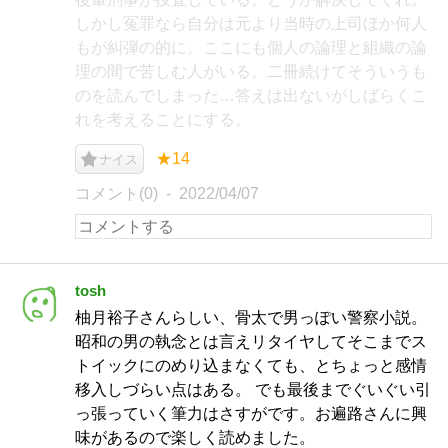
しかし冤罪なら自分は元より当時の上司ほか何人
もが糾弾の的に。ここにも個人の論理と組織の論
理の間で苦しむ人がいる。二冊続けてそういうも
のを読んでしまった…答えは出ないがしばらくこ
れを考えることにする。
★14
ナイス
コメント(0)
2022/04/07
tosh
柚月裕子さんらしい、骨太で男っぽい警察小説。
昭和の男の執念とは言えリタイヤしてそこまでス
トイックにのめり込まなくても、とちょっと感情
移入しづらい点はある。 でも最後までぐいぐい引
っ張っていく筆力はさすがです。お遍路さんに興
味があるので楽しく読めました。