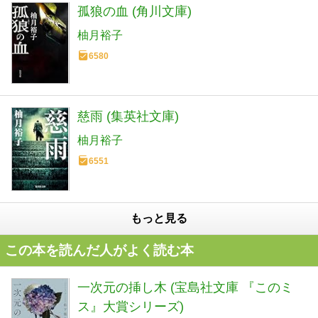
孤狼の血 (角川文庫)
柚月裕子
6580
慈雨 (集英社文庫)
柚月裕子
6551
もっと見る
この本を読んだ人がよく読む本
一次元の挿し木 (宝島社文庫 『このミ
ス』大賞シリーズ)