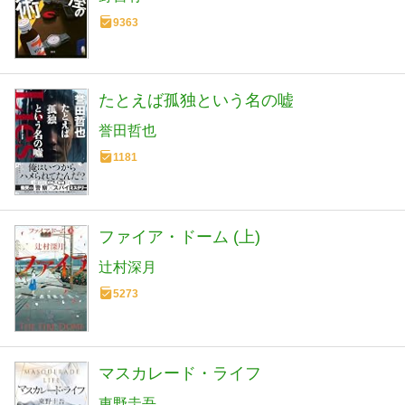
9363
たとえば孤独という名の嘘
誉田哲也
1181
ファイア・ドーム (上)
辻村深月
5273
マスカレード・ライフ
東野圭吾