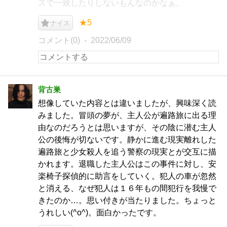
スで一致したりしないもんなのかなぁ。
★5
ナイス
コメント(0)
2022/06/09
背古巣
想像していた内容とは違いましたが、興味深く読
みました。冒頭の夢が、主人公が遍路旅に出る理
由なのだろうとは思いますが、その陰に潜む主人
公の後悔が切ないです。静かに進む現実離れした
遍路旅と少女殺人を追う警察の現実とが交互に描
かれます。退職した主人公はこの事件に対し、安
楽椅子探偵的に助言をしていく。犯人の車が忽然
と消える、なぜ犯人は１６年もの間犯行を我慢で
きたのか…。思い付きが当たりました。ちょっと
うれしい(^o^)。面白かったです。