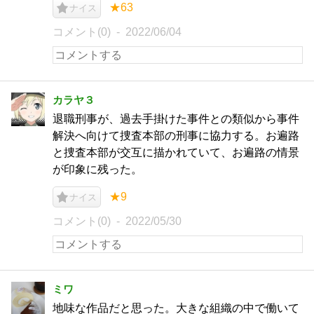
★63
ナイス
コメント(0)
2022/06/04
カラヤ３
退職刑事が、過去手掛けた事件との類似から事件
解決へ向けて捜査本部の刑事に協力する。お遍路
と捜査本部が交互に描かれていて、お遍路の情景
が印象に残った。
★9
ナイス
コメント(0)
2022/05/30
ミワ
地味な作品だと思った。大きな組織の中で働いて