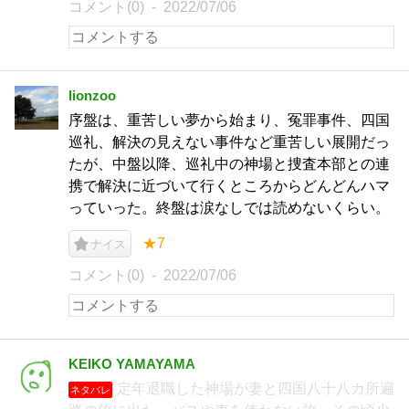
コメント(0)
2022/07/06
lionzoo
序盤は、重苦しい夢から始まり、冤罪事件、四国
巡礼、解決の見えない事件など重苦しい展開だっ
たが、中盤以降、巡礼中の神場と捜査本部との連
携で解決に近づいて行くところからどんどんハマ
っていった。終盤は涙なしでは読めないくらい。
★7
ナイス
コメント(0)
2022/07/06
KEIKO YAMAYAMA
定年退職した神場が妻と四国八十八カ所遍
ネタバレ