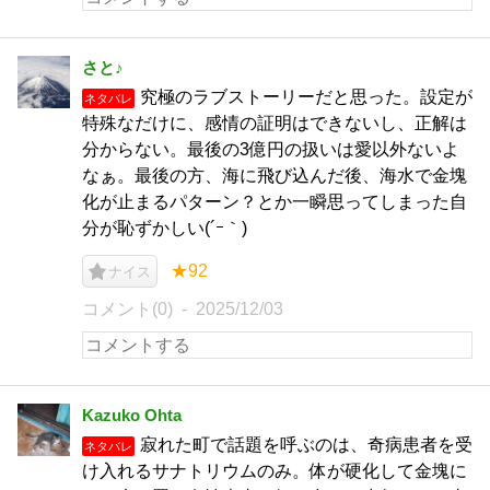
さと♪
究極のラブストーリーだと思った。設定が
ネタバレ
特殊なだけに、感情の証明はできないし、正解は
分からない。最後の3億円の扱いは愛以外ないよ
なぁ。最後の方、海に飛び込んだ後、海水で金塊
化が止まるパターン？とか一瞬思ってしまった自
分が恥ずかしい(´ｰ｀)
★92
ナイス
コメント(0)
2025/12/03
Kazuko Ohta
寂れた町で話題を呼ぶのは、奇病患者を受
ネタバレ
け入れるサナトリウムのみ。体が硬化して金塊に