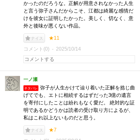
かったのだろうな。正解が用意されなかった人生
と言う弥子さんだからこそ、江都は綺麗な感情だ
けを彼女に証明したかった。美しく、切なく、意
外と後味が悪くない作品。
★11
ナイス
コメント(0)
2025/10/14
一ノ瀬
弥子が人生かけて辿り着いた正解を捻じ曲
ネタバレ
げてでも、エトに相続するはずだった3億の遺言
を寄付にしたことは紛れもなく愛だ。 絶対的な証
明であるかどうかは読者の受け取り方によるが、
私はこれ以上ないものだと思う。
★7
ナイス