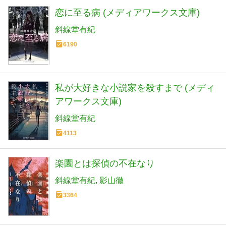
恋に至る病 (メディアワークス文庫)
斜線堂有紀
6190
私が大好きな小説家を殺すまで (メディ
アワークス文庫)
斜線堂有紀
4113
楽園とは探偵の不在なり
斜線堂有紀
影山徹
3364