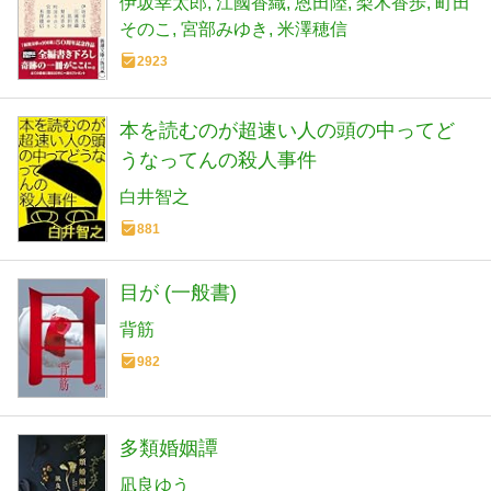
伊坂幸太郎
江國香織
恩田陸
梨木香歩
町田
そのこ
宮部みゆき
米澤穂信
2923
本を読むのが超速い人の頭の中ってど
うなってんの殺人事件
白井智之
881
目が (一般書)
背筋
982
多類婚姻譚
凪良ゆう