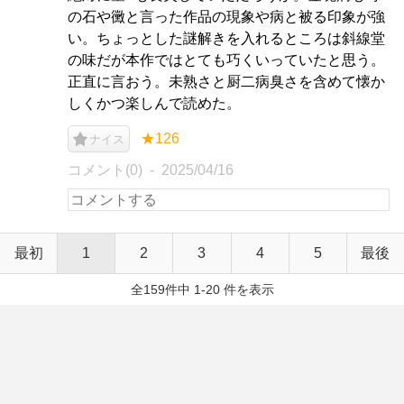
の石や黴と言った作品の現象や病と被る印象が強
い。ちょっとした謎解きを入れるところは斜線堂
の味だが本作ではとても巧くいっていたと思う。
正直に言おう。未熟さと厨二病臭さを含めて懐か
しくかつ楽しんで読めた。
★126
ナイス
コメント(0)
2025/04/16
最初
1
2
3
4
5
最後
全159件中 1-20 件を表示