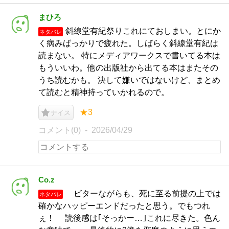
まひろ
斜線堂有紀祭りこれにておしまい。とにか
ネタバレ
く病みばっかりで疲れた。しばらく斜線堂有紀は
読まない。 特にメディアワークスで書いてる本は
もういいわ。他の出版社から出てる本はまたその
うち読むかも。 決して嫌いではないけど、まとめ
て読むと精神持っていかれるので。
★3
ナイス
コメント(0)
2026/04/29
Co.z
ビターながらも、死に至る前提の上では
ネタバレ
確かなハッピーエンドだったと思う。でもつれ
ぇ！ 読後感は｢そっかー…｣これに尽きた。色ん