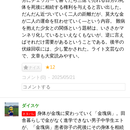
分にチェッカーで勝てたら三億で売れる自分の死
体を死後に相続する権利を与えると言い出した。
だんだん近づいていく二人の距離だが、莫大な金
が二人の運命を狂わせていく―という内容。 難病
を抱えた少女との関係という題材は、いささかマ
ンネリ化しているといえなくもないが、逆に言え
ばそれだけ需要があるということである。後半の
伏線回収には、少し驚かされた。ライト文芸なの
で、文章も大変読みやすい。
★12
ナイス
コメント(0)
2025/05/21
ダイスケ
身体が金塊に変わっていく「金塊病」。田
ネタバレ
舎暮らしで金がなく進学できない男子中学生エト
が、「金塊病」患者弥子の死後にその身体を相続