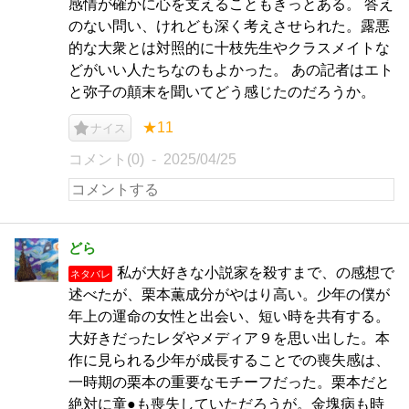
感情が確かに心を支えることもきっとある。 答え
のない問い、けれども深く考えさせられた。露悪
的な大衆とは対照的に十枝先生やクラスメイトな
どがいい人たちなのもよかった。 あの記者はエト
と弥子の顛末を聞いてどう感じたのだろうか。
★11
ナイス
コメント(0)
2025/04/25
どら
私が大好きな小説家を殺すまで、の感想で
ネタバレ
述べたが、栗本薫成分がやはり高い。少年の僕が
年上の運命の女性と出会い、短い時を共有する。
大好きだったレダやメディア９を思い出した。本
作に見られる少年が成長することでの喪失感は、
一時期の栗本の重要なモチーフだった。栗本だと
絶対に童●も喪失していただろうが。金塊病も時