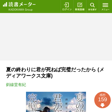
ログイン
新規登録
本を探
夏の終わりに君が死ねば完璧だったから (メ
ディアワークス文庫)
斜線堂有紀
感想
159