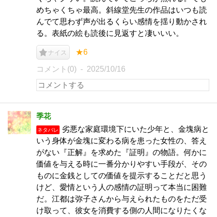
めちゃくちゃ最高。斜線堂先生の作品はいつも読
んでて思わず声が出るくらい感情を揺り動かされ
る。表紙の絵も読後に見返すと凄いいい。
★6
ナイス
コメント(0)
2025/10/16
季花
劣悪な家庭環境下にいた少年と、金塊病と
ネタバレ
いう身体が金塊に変わる病を患った女性の、答え
がない『正解』を求めた『証明』の物語。何かに
価値を与える時に一番分かりやすい手段が、その
ものに金銭としての価値を提示することだと思う
けど、愛情という人の感情の証明って本当に困難
だ。江都は弥子さんから与えられたものをただ受
け取って、彼女を消費する側の人間になりたくな