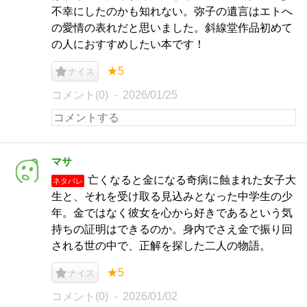
不幸にしたのかも知れない。弥子の遺言はエトへ
の愛情の表れだと思いました。斜線堂作品初めて
の人におすすめしたい本です！
★5
ナイス
コメント(0)
2026/01/25
マサ
亡くなると金になる奇病に蝕まれた女子大
ネタバレ
生と、それを受け取る見込みとなった中学生の少
年。金ではなく彼女を心から好きであるという気
持ちの証明はできるのか。身内でさえ金で振り回
される世の中で、正解を探した二人の物語。
★5
ナイス
コメント(0)
2026/01/02