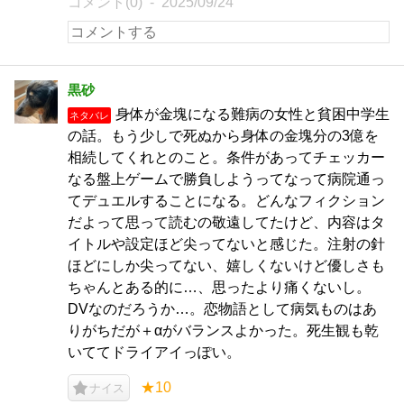
コメント(0)
2025/09/24
黒砂
身体が金塊になる難病の女性と貧困中学生
ネタバレ
の話。もう少しで死ぬから身体の金塊分の3億を
相続してくれとのこと。条件があってチェッカー
なる盤上ゲームで勝負しようってなって病院通っ
てデュエルすることになる。どんなフィクション
だよって思って読むの敬遠してたけど、内容はタ
イトルや設定ほど尖ってないと感じた。注射の針
ほどにしか尖ってない、嬉しくないけど優しさも
ちゃんとある的に…、思ったより痛くないし。
DVなのだろうか…。恋物語として病気ものはあ
りがちだが＋αがバランスよかった。死生観も乾
いててドライアイっぽい。
★10
ナイス