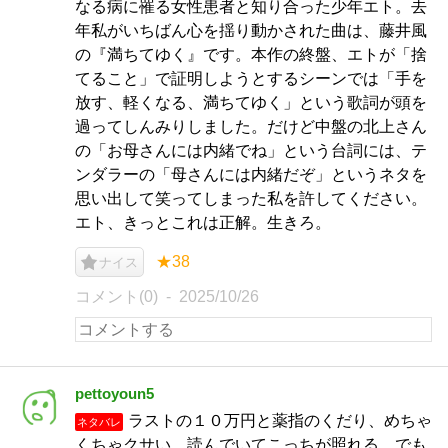
なる病に罹る女性患者と知り合った少年エト。去
年私がいちばん心を揺り動かされた曲は、藤井風
の『満ちてゆく』です。本作の終盤、エトが「捨
てること」で証明しようとするシーンでは「手を
放す、軽くなる、満ちてゆく」という歌詞が頭を
過ってしんみりしました。だけど中盤の北上さん
の「お母さんには内緒でね」という台詞には、テ
ンダラーの「母さんには内緒だぞ」というネタを
思い出して笑ってしまった私を許してください。
エト、きっとこれは正解。生きろ。
★38
ナイス
コメント(0)
2025/10/26
pettoyoun5
ラストの１０万円と薬指のくだり、めちゃ
ネタバレ
くちゃクサい。読んでいてこっちが照れる。でも