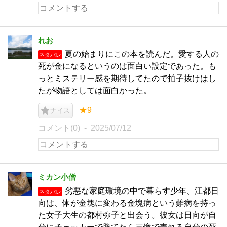
れお
夏の始まりにこの本を読んだ。愛する人の
ネタバレ
死が金になるというのは面白い設定であった。も
っとミステリー感を期待してたので拍子抜けはし
たが物語としては面白かった。
★9
ナイス
コメント(0)
2025/07/12
ミカン小僧
劣悪な家庭環境の中で暮らす少年、江都日
ネタバレ
向は、体が金塊に変わる金塊病という難病を持っ
た女子大生の都村弥子と出会う。彼女は日向が自