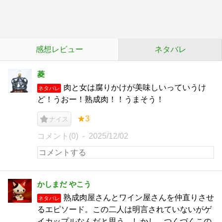
感想レビュー
ネタバレ
菱
肉と女は腐りかけが美味しいっていうけ
ネタバレ
ど！うおー！熟成肉！！うまそう！
★3
ナイス
コメント(0)
2025/12/02
かしまだ やこう
熟成肉屋さんとワイン屋さんを仲直りさせ
ネタバレ
るエピソード。この二人は明言されていないがゲ
イカップルなんだと思う。しかし、つくづくこの