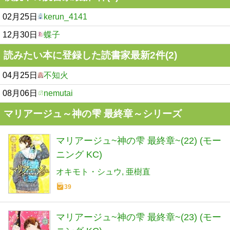
02月25日
kerun_4141
12月30日
蝶子
読みたい本に登録した読書家最新2件(2)
04月25日
不知火
08月06日
nemutai
マリアージュ～神の雫 最終章～シリーズ
マリアージュ~神の雫 最終章~(22) (モー
ニング KC)
オキモト・シュウ
亜樹直
39
マリアージュ~神の雫 最終章~(23) (モー