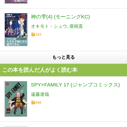
神の雫(4) (モーニングKC)
オキモト・シュウ
亜樹直
343
もっと見る
この本を読んだ人がよく読む本
SPY×FAMILY 17 (ジャンプコミックス)
遠藤達哉
846