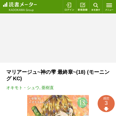
ログイン
新規登録
本を探
マリアージュ~神の雫 最終章~(18) (モーニン
グ KC)
オキモト・シュウ
,
亜樹直
感想
3