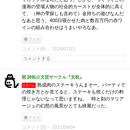
漫画の登場人物の社会的カーストが全体的に高く
て、（神の雫探しも含めて）金持ちの遊びなんだ
なあと思う。400日寝かせた肉と数百万円の赤ワ
インの組み合わせはうまいやろなあ。
ナイス
コメント(0)
2024/07/21
想 詩拓@文芸サークル『文机』
熟成肉のステーキうんまそー。パーティで
ネタバレ
の焼き方とか見てると、ステーキも焼くだけの料
理じゃないなって思いますね。 時と刻のマリア
ージュの幻想の風景がとても綺麗だった。
ナイス
コメント(0)
2021/04/04