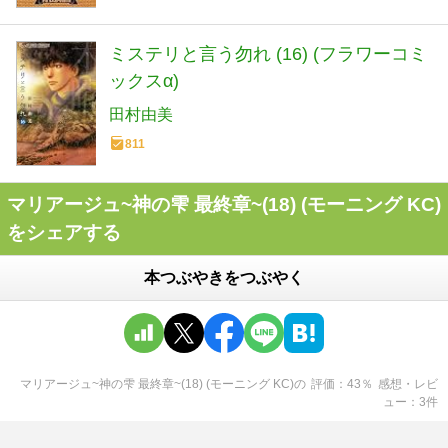
ミステリと言う勿れ (16) (フラワーコミ
ックスα)
田村由美
811
マリアージュ~神の雫 最終章~(18) (モーニング KC)
をシェアする
本つぶやきをつぶやく
マリアージュ~神の雫 最終章~(18) (モーニング KC)
の
評価
43
％
感想・レビ
ュー
3
件