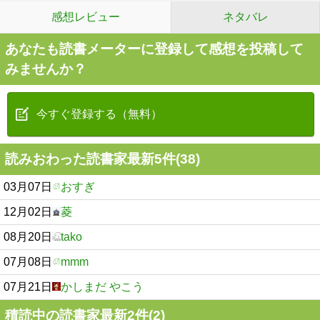
感想レビュー
ネタバレ
あなたも読書メーターに登録して感想を投稿して
みませんか？
今すぐ登録する（無料）
読みおわった読書家最新5件(38)
03月07日
おすぎ
12月02日
菱
08月20日
tako
07月08日
mmm
07月21日
かしまだ やこう
積読中の読書家最新2件(2)