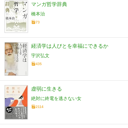
マンガ哲学辞典
橋本治
73
経済学は人びとを幸福にできるか
宇沢弘文
435
虚弱に生きる
絶対に終電を逃さない女
2114