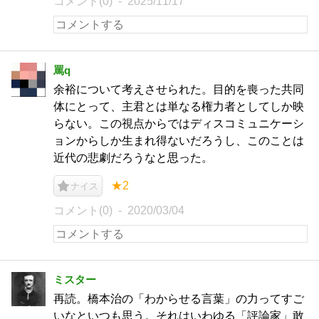
コメント(0)
2025/11/17
罵q
余裕について考えさせられた。目的を喪った共同
体にとって、主君とは単なる権力者としてしか映
らない。この視点からではディスコミュニケーシ
ョンからしか生まれ得ないだろうし、このことは
近代の悲劇だろうなと思った。
★2
ナイス
コメント(0)
2020/03/04
ミスター
再読。橋本治の「わからせる言葉」の力ってすご
いなといつも思う。それはいわゆる「評論家」敢