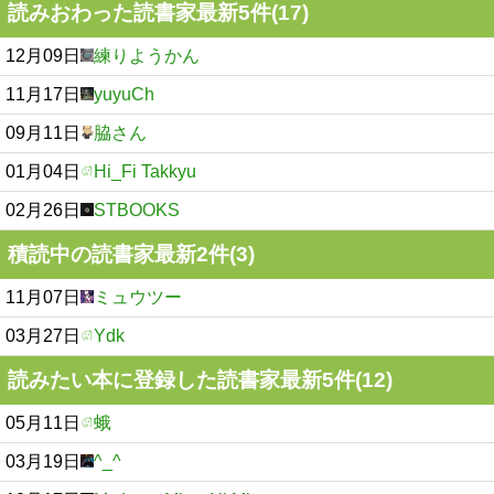
読みおわった読書家最新5件(17)
12月09日
練りようかん
11月17日
yuyuCh
09月11日
脇さん
01月04日
Hi_Fi Takkyu
02月26日
STBOOKS
積読中の読書家最新2件(3)
11月07日
ミュウツー
03月27日
Ydk
読みたい本に登録した読書家最新5件(12)
05月11日
蛾
03月19日
^_^