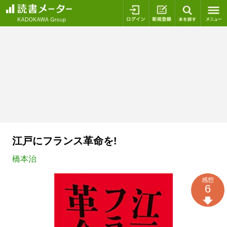
ログイン
新規登録
本を探
江戸にフランス革命を!
橋本治
感想
6