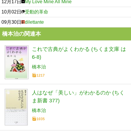
12月17日
My Love Mine All Mine
10月02日
受動的革命
09月30日
dilettante
橋本治の関連本
これで古典がよくわかる (ちくま文庫 は
6-8)
橋本治
1217
人はなぜ「美しい」がわかるのか (ちく
ま新書 377)
橋本治
1035