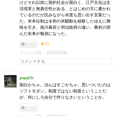
けどそれ以前に契約社会が面白く、江戸文化は生
活現実と無責任性がある、とはじめの方に書かれ
ているのだが読みながら何度も思い出す言葉だっ
た。米本位制は令和の米騒動を経験したゆえに興
味を引き、徳川幕府と明治政府の違い、農村の望
んだ未来が勉強になった。
★15
ナイス
コメント(0)
2025/12/09
yuyuCh
面白かちゃ。治んはすごかちゃ。思いついたのは
ソフトモダン。制度ではない制度ということだ
が、何にしろ自分で作りなさいということか。
ナイス