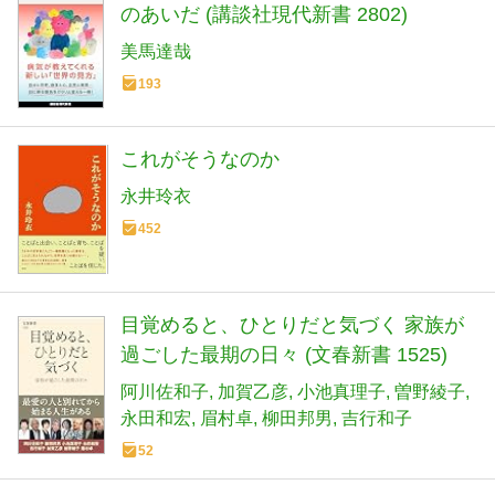
のあいだ (講談社現代新書 2802)
美馬達哉
193
これがそうなのか
永井玲衣
452
目覚めると、ひとりだと気づく 家族が
過ごした最期の日々 (文春新書 1525)
阿川佐和子
加賀乙彦
小池真理子
曽野綾子
永田和宏
眉村卓
柳田邦男
吉行和子
52