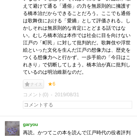
えて避けて通る「通俗」の力を無原則的に擁護す
る橋本治だからできることだろう。ここでも通俗
は歌舞伎における「愛嬌」として評価される。し
かしそれは無原則的な肯定にとどまる話ではな
い。むしろ橋本治は本作では社会に目を向けない
江戸の「町民」に対して批判的だ。歌舞伎や浮世
絵といった文化を生んだ江戸の想像力は、歴史を
つくる想像力へと行かず、一歩手前の「今日はこ
れきり」で切断してしまう。橋本治が真に批判し
ているのは明治維新なのだ。
★6
ナイス
コメント(0)
2019/08/31
garyou
再読。かつてこの本を読んで江戸時代の役者評判