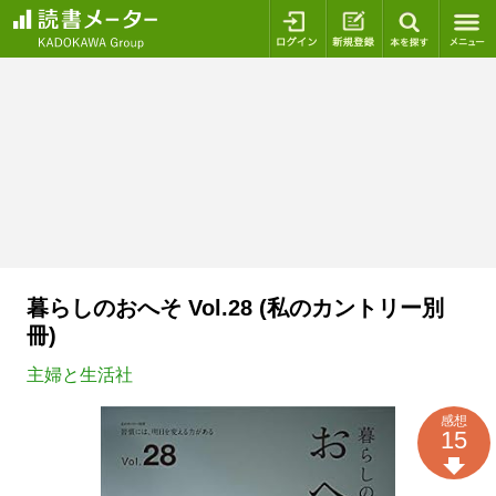
ログイン
新規登録
本を探
暮らしのおへそ Vol.28 (私のカントリー別
冊)
主婦と生活社
感想
15