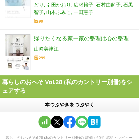
どり
引田かおり
広瀬裕子
石村由起子
石黒
智子
山本ふみこ
一田憲子
99
帰りたくなる家ー家の整理は心の整理
山﨑美津江
299
暮らしのおへそ Vol.28 (私のカントリー別冊)をシ
ェアする
本つぶやきをつぶやく
暮らしのおへそ Vol.28 (私のカントリー別冊)
の
評価
60
％
感想・レビュー