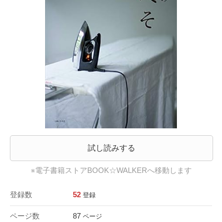
試し読みする
※電子書籍ストアBOOK☆WALKERへ移動します
登録数
52
登録
ページ数
87
ページ