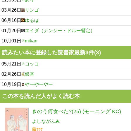
03月26日
リンゴ
06月16日
ゆるほ
01月20日
エイダ（ナンシー・ドルー暫定）
10月01日
mikan
読みたい本に登録した読書家最新3件(3)
05月21日
コッコ
02月26日
銀杏
10月19日
やーやーやー
この本を読んだ人がよく読む本
きのう何食べた?(25) (モーニング KC)
よしながふみ
797