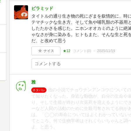
庫
ピラミッド
タイトルの通り生き物の死にざまを叙情的に、時
テマチックな生き方、そして魚や哺乳類の不器用
したたかさを感じた。ニホンオオカミのように絶
ゃなさが身に染みる。ヒトもまた、そんな生と死
だ、と改めて思う
ナイス
★12
コメント(
0
)
2025/11/19
雅
他の小説でチョウチンアンコウについて
ネタバレ
て知りたくなった。身近な動物が、自分の生命や
り、そして生殖が終わり次第死を迎えるようにで
ーなど人間の活動のために生殺与奪されてる例が
は、「◯◯の寿命についてはよくわかっていないが
てところ、何で生物学者はそれくらいちゃんと調
よ、と思う。