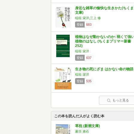
身近な雑草の愉快な生きかた(ちくま
文庫)
稲垣 栄洋,三上 修
登録
683
植物はなぜ動かないのか: 弱くて強
植物のはなし (ちくまプリマー新書
252)
稲垣 栄洋
登録
637
生き物の死にざま はかない命の物語
稲垣 栄洋
登録
535
もっと見る
この本を読んだ人がよく読む本
草枕 (新潮文庫)
夏目 漱石