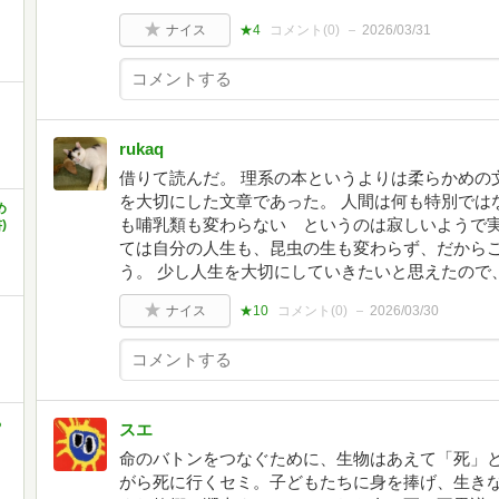
ナイス
★4
コメント(
0
)
2026/03/31
rukaq
借りて読んだ。 理系の本というよりは柔らかめの
を大切にした文章であった。 人間は何も特別では
め
も哺乳類も変わらない というのは寂しいようで
)
ては自分の人生も、昆虫の生も変わらず、だから
う。 少し人生を大切にしていきたいと思えたので
ナイス
★10
コメント(
0
)
2026/03/30
ち
スエ
命のバトンをつなぐために、生物はあえて「死」
がら死に行くセミ。子どもたちに身を捧げ、生き