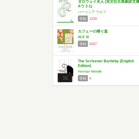
ダロウェイ夫人 (光文社古典新訳文
Aウ 3-1)
バージニア ウルフ
登録
1220
カフェーの帰り道
嶋津 輝
登録
6267
The Scrivener Bartleby (English
Edition)
Herman Melville
登録
6