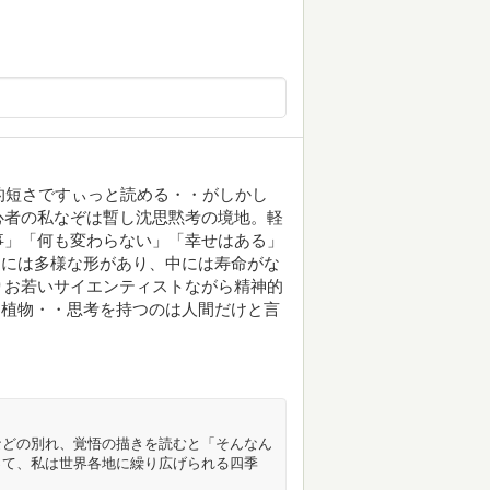
息的短さですぃっと読める・・がしかし
心者の私なぞは暫し沈思黙考の境地。軽
事」「何も変わらない」「幸せはある」
図には多様な形があり、中には寿命がな
りお若いサイエンティストながら精神的
と植物・・思考を持つのは人間だけと言
などの別れ、覚悟の描きを読むと「そんなん
って、私は世界各地に繰り広げられる四季