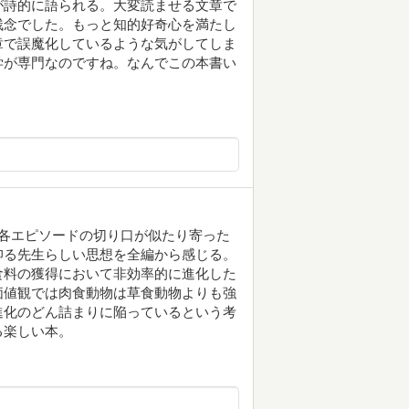
が詩的に語られる。大変読ませる文章で
残念でした。もっと知的好奇心を満たし
章で誤魔化しているような気がしてしま
学が専門なのですね。なんでこの本書い
各エピソードの切り口が似たり寄った
仰る先生らしい思想を全編から感じる。
食料の獲得において非効率的に進化した
価値観では肉食動物は草食動物よりも強
進化のどん詰まりに陥っているという考
る楽しい本。