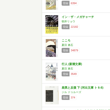
登録
6394
イン・ザ・メガチャーチ
朝井リョウ
登録
22182
こころ
夏目 漱石
登録
34879
行人 (新潮文庫)
夏目 漱石
登録
3549
差異と反復 下 (河出文庫 ト 6-8)
ジル ドゥルーズ
登録
374