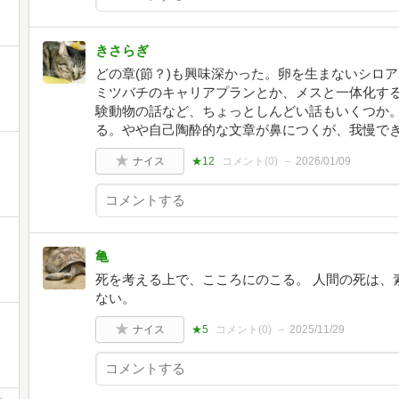
きさらぎ
どの章(節？)も興味深かった。卵を生まないシロ
ミツバチのキャリアプランとか、メスと一体化す
験動物の話など、ちょっとしんどい話もいくつか。
る。やや自己陶酔的な文章が鼻につくが、我慢で
ナイス
★12
コメント(
0
)
2026/01/09
亀
死を考える上で、こころにのこる。 人間の死は、
ない。
ナイス
★5
コメント(
0
)
2025/11/29