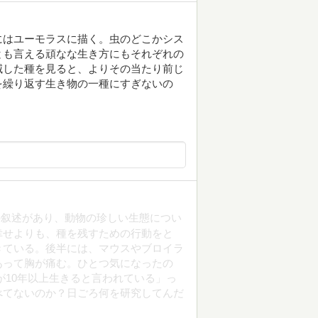
にはユーモラスに描く。虫のどこかシス
とも言える頑なな生き方にもそれぞれの
滅した種を見ると、よりその当たり前じ
を繰り返す生き物の一種にすぎないの
の叙述があり、動物の珍しい生態につい
幸せよりも、種を残すための行動をと
きている。後半には、マウスやブロイラ
あって胸が痛む。ひとつ気になったの
10年以上生きると言われている」っ
べてないのか？日ごろ何を研究してんだ