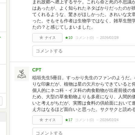
まれ故郷へ遡上するサケ。これら命と死の不思議
はあったが、よく知られたネタばかりだったのが
てくれるような、驚きがほしかった。きれいな文
った。そもそも作者は生物学ではなく、雑草生態
たの？と感じてしまいました。
い
ナイス
★10
コメント(
0
)
2026/02/28
CPT
稲垣先生5冊目。すっかり先生のファンのようだ。
りな印象だが、植物は星の欠片からできていると
個人的にネコ科・イヌ科の肉食動物が出産前後の
ため、大型の草食動物よりも多産になり、人間的
いと考えがちだが、実際は食料の供給面において
え方はなるほど面白いと思った。サクサクと読め
ナイス
★17
コメント(
0
)
2026/02/24