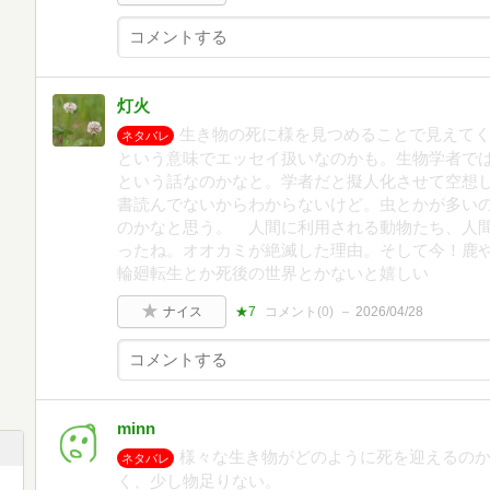
灯火
生き物の死に様を見つめることで見えて
ネタバレ
という意味でエッセイ扱いなのかも。生物学者で
という話なのかなと。学者だと擬人化させて空想
書読んでないからわからないけど。虫とかが多い
のかなと思う。 人間に利用される動物たち、人
ったね。オオカミが絶滅した理由。そして今！鹿
輪廻転生とか死後の世界とかないと嬉しい
ナイス
★7
コメント(
0
)
2026/04/28
minn
様々な生き物がどのように死を迎えるの
ネタバレ
く、少し物足りない。