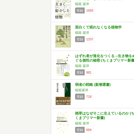
稲垣 栄洋
登録
1693
面白くて眠れなくなる植物学
稲垣 栄洋
登録
1337
はずれ者が進化をつくる --生き物を
ぐる個性の秘密 (ちくまプリマー新書
稲垣 栄洋
登録
981
弱者の戦略 (新潮選書)
稲垣栄洋
登録
718
雑草はなぜそこに生えているのか (
くまプリマー新書)
稲垣 栄洋
登録
694