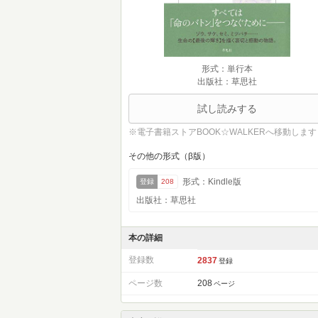
形式：単行本
出版社：草思社
試し読みする
※電子書籍ストアBOOK☆WALKERへ移動します
その他の形式（β版）
形式：Kindle版
登録
208
出版社：草思社
本の詳細
登録数
2837
登録
ページ数
208
ページ