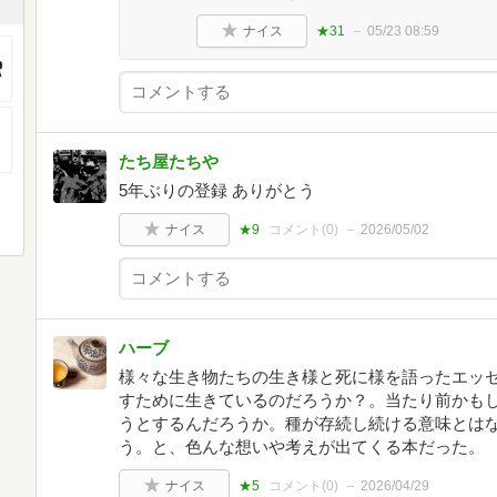
ナイス
★31
05/23 08:59
たち屋たちや
5年ぶりの登録 ありがとう
ナイス
★9
コメント(
0
)
2026/05/02
ハーブ
様々な生き物たちの生き様と死に様を語ったエッ
すために生きているのだろうか？。当たり前かも
うとするんだろうか。種が存続し続ける意味とは
う。と、色んな想いや考えが出てくる本だった。
ナイス
★5
コメント(
0
)
2026/04/29