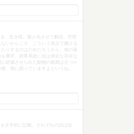
くる、生き様。擬人化させて解説、空想
はないからこそ、こういう視点で書ける
したりするのはだめだろうから。他の著
のも農学、雑草系故に虫は身近な存在な
間に絶滅させられた動物の最期はきつか
や猪、熊に困っていますよというね。
かを文学的に記載。それぞれの話は短