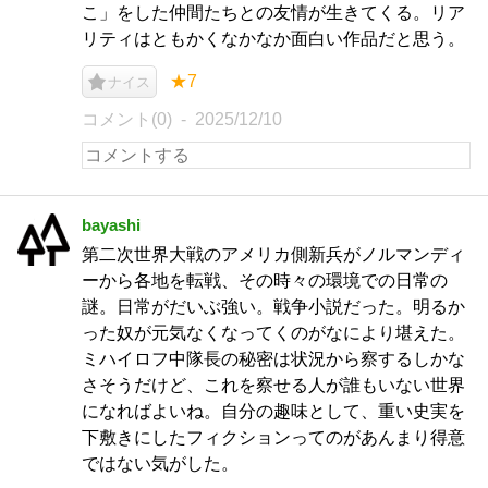
こ」をした仲間たちとの友情が生きてくる。リア
リティはともかくなかなか面白い作品だと思う。
★7
ナイス
コメント(0)
2025/12/10
bayashi
第二次世界大戦のアメリカ側新兵がノルマンディ
ーから各地を転戦、その時々の環境での日常の
謎。日常がだいぶ強い。戦争小説だった。明るか
った奴が元気なくなってくのがなにより堪えた。
ミハイロフ中隊長の秘密は状況から察するしかな
さそうだけど、これを察せる人が誰もいない世界
になればよいね。自分の趣味として、重い史実を
下敷きにしたフィクションってのがあんまり得意
ではない気がした。