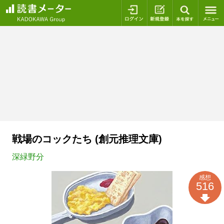
ログイン
新規登録
本を探
戦場のコックたち (創元推理文庫)
深緑野分
感想
516