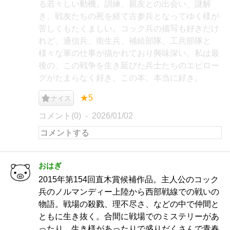
る若々しい動機。訓練、親友との出会い、謎解
き、戦友たちの死を経て古参兵となってゆく様が
苦しくもたくましい。コック兵の描写も好きだけ
れど、通信兵、衛生兵、補給部隊、工兵部隊と
様々な軍の仕事が描かれており興味深い。私は最
後の、この戦争を生き延びた兵士たちのエピロー
グがたまらなく好き。この本、本当に好き。
★5
ナイス
コメント(0)
2026/01/02
おはぎ
2015年第154回直木賞候補作品。主人公のコック
兵のノルマンディー上陸から西部戦線での戦いの
物語。戦場の殺戮、理不尽さ、などの中で仲間と
ともに生き抜く。合間に戦場でのミステリーがあ
ったり、生き様があったりで盛りだくさんで青春