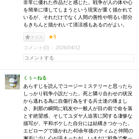
非常に優れた作品だと感じた。戦争が人の体や心
を簡単に壊してしまうという現実が重く描かれて
いるが、それだけでなく人間の善性や明るい部分
もきちんと描かれいて清涼感もあるのがよい。
★8
ナイス
コメント(0)
2026/04/12
くぅ～ねる
あらすじを読んでコージーミステリーと思ったら
しっかり戦争小説だった。死と隣り合わせの状況
から逃れる為に自傷行為をする兵士達の痛まし
さ、刹那の瞬間に戦友や一般人が目の前で命を落
とす絶望感、そしてユダヤ人迫害に関する凄惨な
描写が、平和ボケした自分には結構きつかった。
エピローグで描かれた40余年後のティムと仲間の
邂逅に少し心が温まったが、いまだに戦争で奪っ