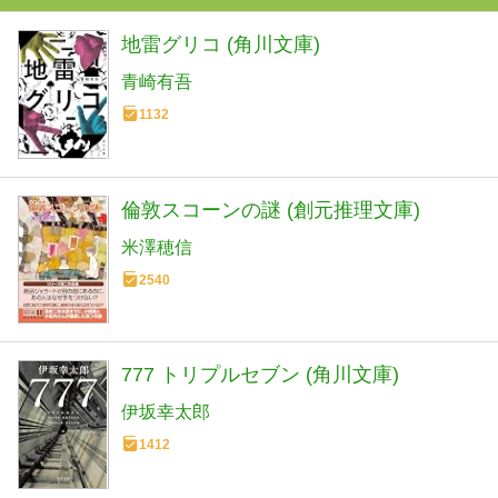
地雷グリコ (角川文庫)
青崎有吾
1132
倫敦スコーンの謎 (創元推理文庫)
米澤穂信
2540
777 トリプルセブン (角川文庫)
伊坂幸太郎
1412