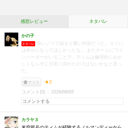
感想レビュー
ネタバレ
かの子
軽いノリで始まり重い内容だった。エドに
ネタバレ
は幸せになってほしかったな。 またチームにワイ
ンバーガーがいることで、ティムは倫理的におか
しくならずに日常に戻れたのではないかなと思っ
た。
★2
ナイス
コメント(0)
2026/08/05
カラヤ３
米空挺兵のティムが経験するノルマンディーから