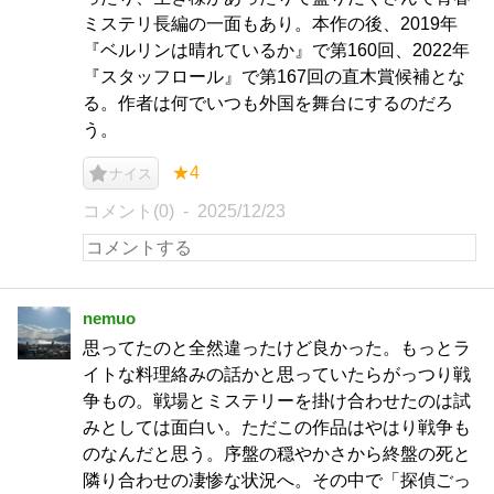
ミステリ長編の一面もあり。本作の後、2019年
『ベルリンは晴れているか』で第160回、2022年
『スタッフロール』で第167回の直木賞候補とな
る。作者は何でいつも外国を舞台にするのだろ
う。
★4
ナイス
コメント(0)
2025/12/23
nemuo
思ってたのと全然違ったけど良かった。もっとラ
イトな料理絡みの話かと思っていたらがっつり戦
争もの。戦場とミステリーを掛け合わせたのは試
みとしては面白い。ただこの作品はやはり戦争も
のなんだと思う。序盤の穏やかさから終盤の死と
隣り合わせの凄惨な状況へ。その中で「探偵ごっ