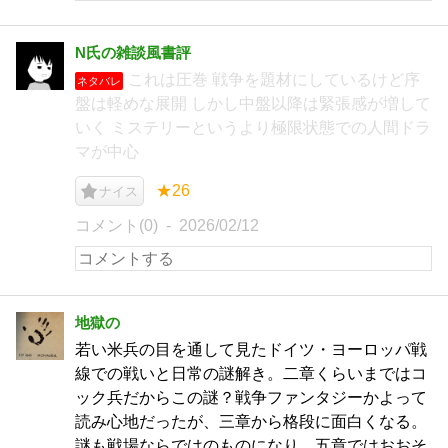
N氏の雑談風書評
これは圧巻 戦争を題材にしているけど序
ネタバレ
盤は軽めな展開 しかし中盤以降は緊張感が増して
いく ミステリーというより極限状態での人間ドラ
マが中心
★26
ナイス
コメント(0)
2026/02/12
地獄の
若い米兵の目を通して見たドイツ・ヨーロッパ戦
線での戦いと日常の謎解き。二章くらいまではコ
ック兵だからこの謎？戦争ファンタジーかよって
読み心地だったが、三章から格段に面白くなる。
謎も戦場ならではのものになり、五章ではおおそ