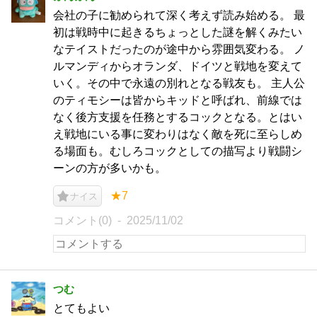
会社の子に勧められて深く考えず読み始める。 最
初は戦時中に起きるちょっとした謎を解くみたい
なテイストだったのが途中から雰囲気変わる。 ノ
ルマンディからオランダ、ドイツと戦地を変えて
いく。その中で永遠の別れとなる戦友も。 主人公
のティモシーは皆からキッドと呼ばれ、前線では
なく後方支援を任務とするコックとなる。とはい
え戦地にいる事に変わりはなく敵を死に至らしめ
る場面も。むしろコックとしての描写より戦闘シ
ーンの方が多いかも。
★7
ナイス
コメント(0)
2025/11/02
つむ
とてもよい