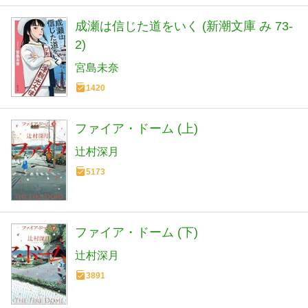
成瀬は信じた道をいく (新潮文庫 み 73-
2)
宮島未奈
1420
ファイア・ドーム (上)
辻村深月
5173
ファイア・ドーム (下)
辻村深月
3891