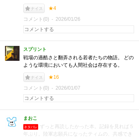
★4
ナイス
コメント(0)
2026/01/26
スプリント
戦場の過酷さと翻弄される若者たちの物語。 どの
ような環境においても人間社会は存在する。
★16
ナイス
コメント(0)
2026/01/07
まおこ
ずっと再読したかった本。記録を見れば５
ネタバレ
年ぶり。陸軍志願兵になったティムの、共感でき