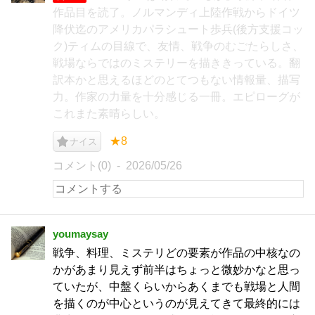
作品目を読了。ノルマンディ上陸作戦からドイツ
降伏迄のアメリカパラシュート歩兵(後方支援コッ
ク)ティムの目線で、友情、戦争のむごたらしさ、
戦場ならではのミステリーを描ききっている。翻
訳本かと思えるほどのとてつもない情報量、描写
力。作家の力量を十分感じる一冊。エピローグが
これまた素晴らしい。
★8
ナイス
コメント(0)
2026/05/26
youmaysay
戦争、料理、ミステリどの要素が作品の中核なの
かがあまり見えず前半はちょっと微妙かなと思っ
ていたが、中盤くらいからあくまでも戦場と人間
を描くのが中心というのが見えてきて最終的には