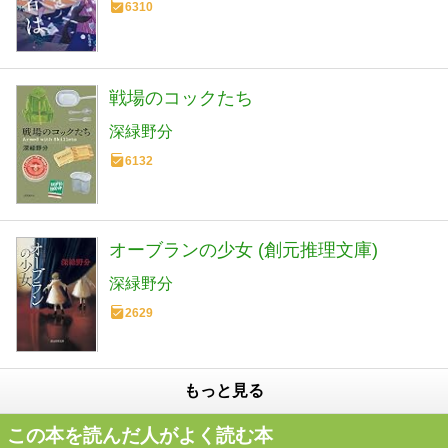
6310
戦場のコックたち
深緑野分
6132
オーブランの少女 (創元推理文庫)
深緑野分
2629
もっと見る
この本を読んだ人がよく読む本