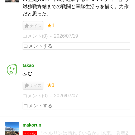
対独戦終結までの戦闘と軍隊生活っを描く。力作
だと思った。
★1
ナイス
コメント(0)
2026/07/19
takao
ふむ
★1
ナイス
コメント(0)
2026/07/07
makorun
『ベルリンは晴れているか』以来、著者2
ネタバレ