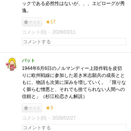
ックである必然性はないが、、、エピローグが秀
逸。
★17
ナイス
コメント(0)
2026/03/11
パット
1944年6月6日のノルマンディー上陸作戦を皮切
りに欧州戦線に参加した若き米志願兵の成長とと
もに、物語も次第に深みを増していく。 「限りな
く膨らむ憎悪と、それでも捨てられない人間への
信頼と」（杉江松恋さん解説）
★3
ナイス
コメント(0)
2026/02/27