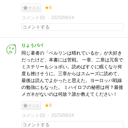
★4
ナイス
コメント(0)
2025/09/14
りょうパパ
同じ著者の「ベルリンは晴れているか」が大好き
だったけど、本書には苦戦。 一章、二章は冗長で
ミステリーもショボい。読めばすぐに眠くなり何
度も挫けそうに。三章からはスムーズに読めて、
最後は読んでよかったと思えた。ヨーロッパ戦線
の勉強にもなった。 ミハイロフの秘密は何？最後
メガネがないのは何故？誰か教えてください！
★8
ナイス
コメント(0)
2025/09/14