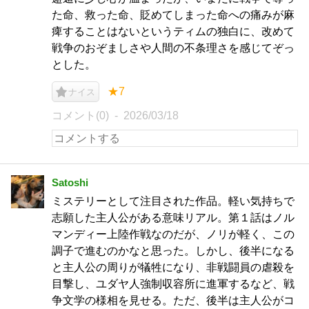
た命、救った命、貶めてしまった命への痛みが麻
痺することはないというティムの独白に、改めて
戦争のおぞましさや人間の不条理さを感じてぞっ
とした。
★7
ナイス
コメント(0)
2026/03/18
Satoshi
ミステリーとして注目された作品。軽い気持ちで
志願した主人公がある意味リアル。第１話はノル
マンディー上陸作戦なのだが、ノリが軽く、この
調子で進むのかなと思った。しかし、後半になる
と主人公の周りが犠牲になり、非戦闘員の虐殺を
目撃し、ユダヤ人強制収容所に進軍するなど、戦
争文学の様相を見せる。ただ、後半は主人公がコ