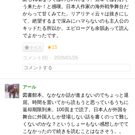
う来たか！と感嘆。日本人作家の海外戦争舞台だ
からって甘くみてた。リアリティ云々は抜きにし
て、絶望するまで深みにハマらないのも主人公の
キッドたる所以か。エピローグも余韻あって読ん
でよかったです。
★15
ナイス
コメント(0)
2026/01/26
アール
図書館本。なかなか話が進まないのでちょっと退
屈。時間を置いてから読もうと思っているうちに
返却期限到来。100頁まで読了。日本人が外国を
舞台に外国人しか登場しない話を書くのって難し
くないのかな？というしょーもない感想しかでて
こなかったので続きを読むことはなさそう。。