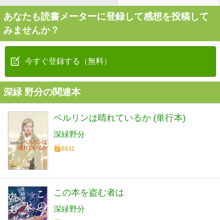
あなたも読書メーターに登録して感想を投稿して
みませんか？
今すぐ登録する（無料）
深緑 野分の関連本
ベルリンは晴れているか (単行本)
深緑野分
6511
この本を盗む者は
深緑野分