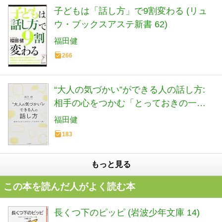
子どもは「話し方」で9割変わる (リュ
ウ・ブックスアステ新書 62)
福田健
266
“大人の気づかい”ができる人の話し方:
相手の心をつかむ「とっておきの一
言」 (単行本)
福田健
183
もっと見る
この本を読んだ人がよく読む本
長くつ下のピッピ (岩波少年文庫 14)