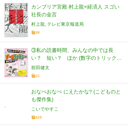
カンブリア宮殿 村上龍×経済人 スゴい
社長の金言
村上龍
テレビ東京報道局
98
③私の読書時間、みんなの中では長
い？ 短い？ ほか (数字のトリックを
見ぬけ はじめてのデータリテラシー)
前田健太
21
おなべおなべ にえたかな? (こどものと
も傑作集)
こいでやすこ
629