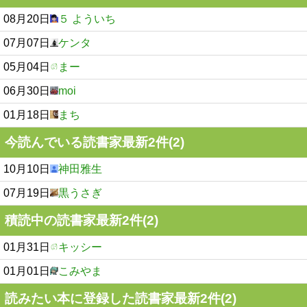
08月20日
５ よういち
07月07日
ケンタ
05月04日
まー
06月30日
moi
01月18日
まち
今読んでいる読書家最新2件(2)
10月10日
神田雅生
07月19日
黒うさぎ
積読中の読書家最新2件(2)
01月31日
キッシー
01月01日
こみやま
読みたい本に登録した読書家最新2件(2)