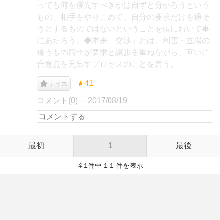
っても何を優先すべきかは自ずと分かろうという
もの。相手をやりこめて、自分の要求だけを通そ
うとするものではないということを頭において事
にあたろう。◆本来「交渉」とは、利害・立場の
違うもの同士が要求と譲歩を重ねながら、互いに
合意点を見出すプロセスのことを言う。
★41
ナイス
コメント(0)
2017/08/19
最初
1
最後
全1件中 1-1 件を表示