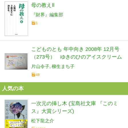
母の教えⅡ
『財界』編集部
1
こどものとも 年中向き 2008年 12月号
（273号） ゆきのひのアイスクリーム
片山令子
柳生まち子
49
人気の本
一次元の挿し木 (宝島社文庫 『このミ
ス』大賞シリーズ)
松下龍之介