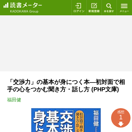
ログイン
新規登録
本を探
「交渉力」の基本が身につく本―初対面で相
手の心をつかむ聞き方・話し方 (PHP文庫)
福田健
感想
1