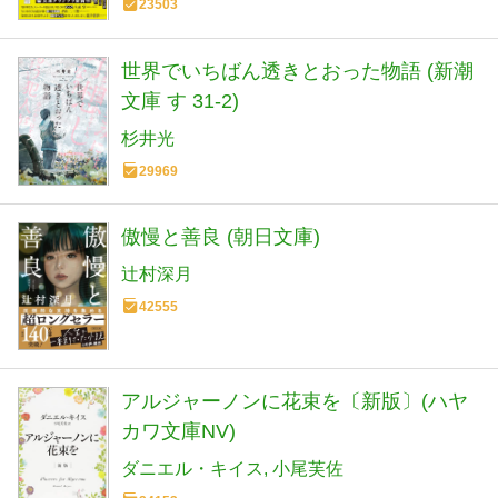
23503
世界でいちばん透きとおった物語 (新潮
文庫 す 31-2)
杉井光
29969
傲慢と善良 (朝日文庫)
辻村深月
42555
アルジャーノンに花束を〔新版〕(ハヤ
カワ文庫NV)
ダニエル・キイス
小尾芙佐