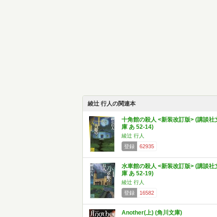
綾辻 行人の関連本
十角館の殺人 <新装改訂版> (講談社
庫 あ 52-14)
綾辻 行人
登録
62935
水車館の殺人 <新装改訂版> (講談社
庫 あ 52-19)
綾辻 行人
登録
16582
Another(上) (角川文庫)