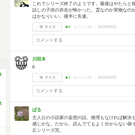
これでシリーズ終了のようです。最後はやたらと
話しの子供の存在が怖かった。霊なのか実物なの
はかなりいい。後半に失速。
ナイス
★6
コメント(
0
)
2025/09/15
川田木
6
文
ナイス
★1
コメント(
0
)
2025/05/31
文
ぱる
主人公の小説家の妄想の話。推理もなければ解決
感じかな。だから、読んでてもよく分からない😅
丘シリーズ完。