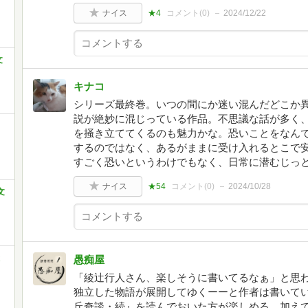
ナイス
★4
コメント(
0
)
2024/12/22
文
キナコ
シリーズ最終巻。いつの間にか迷い混んだどこか
説が絶妙に混じっている作品。不思議な話が多く
を掻き立ててくるのも魅力かな。恐いことをなん
するのではなく、あるがままに受け入れるとこで
すごく恐いというわけでもなく、日常に潜むじっ
ナイス
★54
コメント(
0
)
2024/10/28
文
愚痴屋
「綾辻行人さん、楽しそうに書いてるなぁ」と思
独立した物語が展開してゆくーーと作者は書いて
丘奇談・続』を読んでおいた方が楽しめる。加え