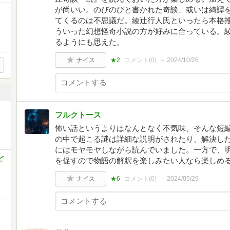
が尚いい。のびのびと書かれた奇談、或いは綺譚
てくるのは不思議だ。綾辻行人氏といったら本格
ういった幻想怪奇小説の方が好みに合っている。
るようにも思えた。
ナイス
★2
コメント(
0
)
2024/10/26
フルクトース
怖い話というよりはなんとなく不気味、そんな短
の中で起こる謎は詳細な説明がされたり、解決し
にはモヤモヤしながら読んでいました。一方で、
ど
を促すので物語の解釈を楽しみたい人なら楽しめ
ナイス
★6
コメント(
0
)
2024/05/29