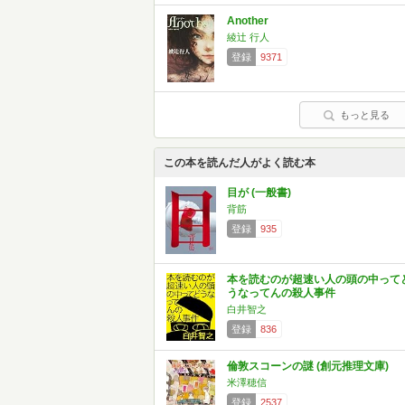
Another
綾辻 行人
登録
9371
もっと見る
この本を読んだ人がよく読む本
目が (一般書)
背筋
登録
935
本を読むのが超速い人の頭の中って
うなってんの殺人事件
白井智之
登録
836
倫敦スコーンの謎 (創元推理文庫)
米澤穂信
登録
2537