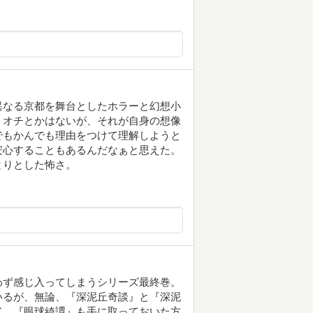
異なる京都を舞台としたホラーと幻想小
、オチとかはないが、それが自身の想像
でもかんでも理由をつけて理解しようと
安心することもあるんだなぁと思えた。
とりとした怖さ。
わず感じ入ってしまうシリーズ最終巻。
いるが、無論、『深泥丘奇談』と『深泥
て、『眼球綺譚』も手に取っておいた方