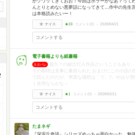
がゾワッてきておお！今回はホラーかなあ？って
んとりとめない悪夢話になってきて…作中の先生
は本格読みたいー！
ナイス
★33
コメント(
0
)
2026/04/21
電子書籍よりも紙書籍
超久々の綾辻行人作品ということもあり、
ネタバレ
その期待は見事に裏切られた おまけにこの小説の
で読んだのだが、率直な感想は「で、?」やはり理
く佐用ならかな～
ナイス
★1
コメント(
0
)
2026/02/11
たまネギ
『深泥丘奇談』シリーズめっちゃ面白かった。勉