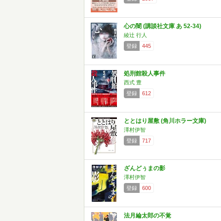
心の闇 (講談社文庫 あ 52-34)
綾辻 行人
登録
445
処刑館殺人事件
西式 豊
登録
612
ととはり屋敷 (角川ホラー文庫)
澤村伊智
登録
717
ざんどぅまの影
澤村伊智
登録
600
法月綸太郎の不覚