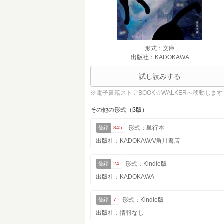
形式：文庫
出版社：KADOKAWA
試し読みする
※電子書籍ストアBOOK☆WALKERへ移動します
その他の形式（β版）
形式：単行本
登録
845
出版社：KADOKAWA/角川書店
形式：Kindle版
登録
24
出版社：KADOKAWA
形式：Kindle版
登録
7
出版社：情報なし