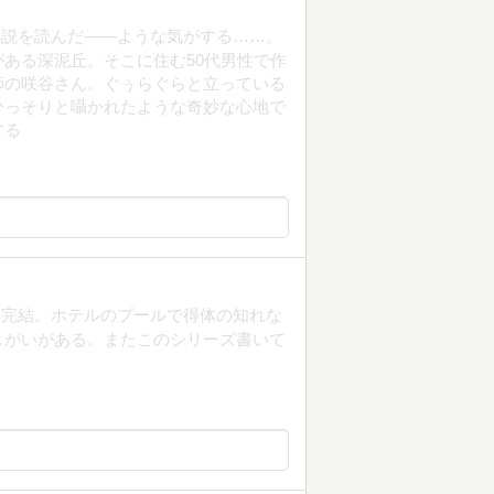
小説を読んだ――ような気がする……。
ある深泥丘。そこに住む50代男性で作
師の咲谷さん。ぐぅらぐらと立っている
ひっそりと囁かれたような奇妙な心地で
する
も完結。ホテルのプールで得体の知れな
しがいがある。またこのシリーズ書いて