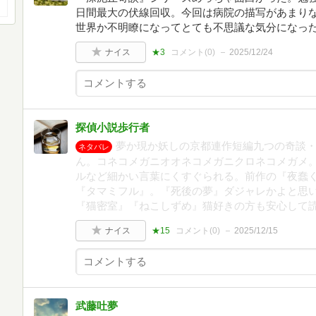
日間最大の伏線回収。今回は病院の描写があまり
世界か不明瞭になってとても不思議な気分になっ
ナイス
★3
コメント(
0
)
2025/12/24
探偵小説歩行者
夢か現か妖しの京都連作短編九つの奇談
ネタバレ
ん。コネコメガニオオネコメガニクロネコメガメ
ルなど細かい言葉にくすぐられる。前作の『夜蠢
『タマミフル』。『死後の夢』ダジャレかよと思
『猫密室』『ねこしずめ』猫好きの方も安心して
ナイス
★15
コメント(
0
)
2025/12/15
武藤吐夢