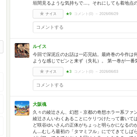
垣間見るような気持ちで…。それにしても着地点
ナイス
★9
コメント(
0
)
2026/06/29
ルイス
今回で深泥丘のお話は一応完結。最終巻の今作は
ような感じでピンと来ず（失礼）。 第一巻が一番
ナイス
★3
コメント(
0
)
2026/06/03
大阪魂
久々の綾辻さん、幻想・京都の奇想ホラー系ファン
綾辻さんいわくあることにケリつけたって書いて
ど咲谷ゆいさんの正体がちょっと明らかになるの
ん…むしろ最初の「タマミフル」にでてきてしば