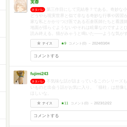
芙蓉
第三作目にして完結巻？である。奇妙な
ネタバレ
どうやら現実世界と似て非なる奇妙な行事や因習が
家な私とかかりつけ医である石倉医師たちと看護
地面が揺らぐようないやそれは眩暈なのですよと
読み終える。猫がみゃうと鳴いた――ような気が
ナイス
★9
コメント(
0
)
2024/03/04
fujimi243
不気味な話が詰まっているこのシリーズ
ネタバレ
いものと出会う話がお気に入り。「猫柱」は想像
ほしいな。
ナイス
★11
コメント(
0
)
2023/12/22