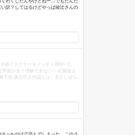
わくわくしたんやけどねー…でもだんだ
言い訳？してはるけどやっぱ綾辻さんの
本格ミステリーをメッチャ期待! で、
世界観が全く理解できない 一応最後ま
解不能 綾辻行人作品とは、またしばら
強そっちのけて読んでしまった。この３