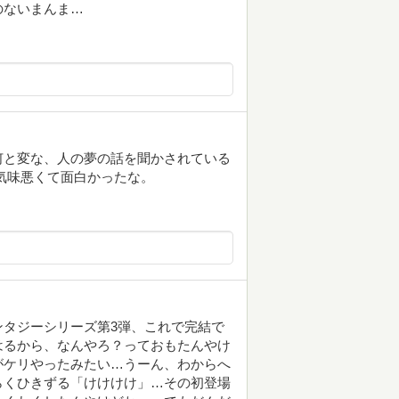
のないまんま…
何と変な、人の夢の話を聞かされている
気味悪くて面白かったな。
タジーシリーズ第3弾、これで完結で
はるから、なんやろ？っておもたんやけ
がケリやったみたい…うーん、わからへ
らくひきずる「けけけけ」…その初登場