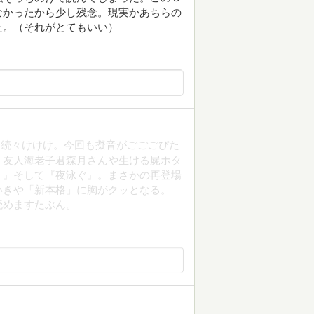
なかったから少し残念。現実かあちらの
た。（それがとてもいい）
・続々けけけ。今回も擬音がごごごぴた
。友人海老子君森月さんや生ける屍ホタ
く』そして『夜泳ぐ』。まさかの再登場
いきや「新本格」に胸がクッとなる。
読めますたぶん。