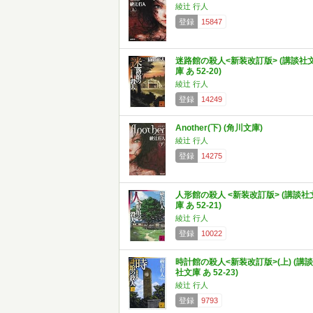
綾辻 行人
登録
15847
迷路館の殺人<新装改訂版> (講談社
庫 あ 52-20)
綾辻 行人
登録
14249
Another(下) (角川文庫)
綾辻 行人
登録
14275
人形館の殺人 <新装改訂版> (講談社
庫 あ 52-21)
綾辻 行人
登録
10022
時計館の殺人<新装改訂版>(上) (講談
社文庫 あ 52-23)
綾辻 行人
登録
9793