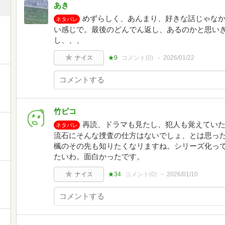
あき
めずらしく、あんまり、好きな話じゃな
ネタバレ
い感じで。最後のどんでん返し、あるのかと思い
し、、、
ナイス
★9
コメント(
0
)
2026/01/22
竹ピコ
再読、ドラマも見たし、犯人も覚えてい
ネタバレ
流石にそんな捜査の仕方はないでしょ、とは思っ
楓のその先も知りたくなリますね。シリーズ化っ
たいわ。面白かったです。
ナイス
★34
コメント(
0
)
2026/01/10