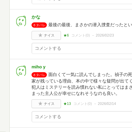
かな
最後の最後、まさかの潜入捜査だったと
ネタバレ
ナイス
★6
コメント(
0
)
2026/02/23
miho y
面白くて一気に読んでしまった。禎子の
ネタバレ
家が残っている理由、本の中で様々な疑問が出て
犯人はミステリーを読み慣れない私にとってはま
まった主人公が幸せになれそうなのも良い。
ナイス
★13
コメント(
0
)
2026/02/14