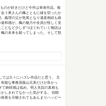
ズものが好きだけど今作は単体作品。複
て会う奥さんの楓とともに縁を切ったか
朗。義理の父が危篤となり遺産相続も絡
つ違和感が。楓の魅力や全員が怪しく見
たことなど少しずつほぐれていく物語は
と楓の未来を願ってしまった。そして獣
しては久々にハズレ作品だと思う。 主
、有能な事務員蔭山元美だけが良かっ
ぎて納得感は低め。明人失踪の真相も
かしきれてなかった気がする。 伯朗
の発展を示唆されてもあんまりハッピー