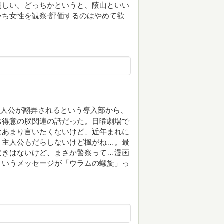
陶しい。どっちかというと、蔭山といい
ち女性を観察·評価するのはやめて欲
主人公が翻弄されるという導入部から、
お得意の脳関連の話だった。日曜劇場で
はあまり言いたくないけど、近年まれに
。主人公もだらしないけど楓がね…。最
驚きはないけど、まさか警察って…漫画
というメッセージが「ウラムの螺旋」っ