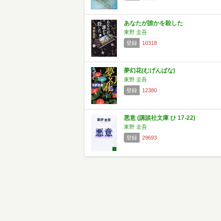
あなたが誰かを殺した
東野 圭吾
登録
10318
夢幻花(むげんばな)
東野 圭吾
登録
12380
悪意 (講談社文庫 ひ 17-22)
東野 圭吾
登録
29693