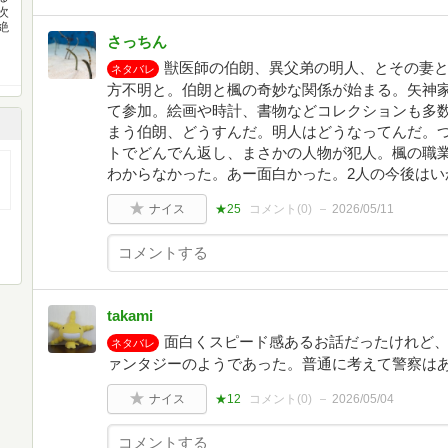
次
絶
さっちん
獣医師の伯朗、異父弟の明人、とその妻
ネタバレ
方不明と。伯朗と楓の奇妙な関係が始まる。矢神家
て参加。絵画や時計、書物などコレクションも多
まう伯朗、どうすんだ。明人はどうなってんだ。
トでどんでん返し、まさかの人物が犯人。楓の職
わからなかった。あー面白かった。2人の今後はい
ナイス
★25
コメント(
0
)
2026/05/11
takami
面白くスピード感あるお話だったけれど
ネタバレ
ァンタジーのようであった。普通に考えて警察は
ナイス
★12
コメント(
0
)
2026/05/04