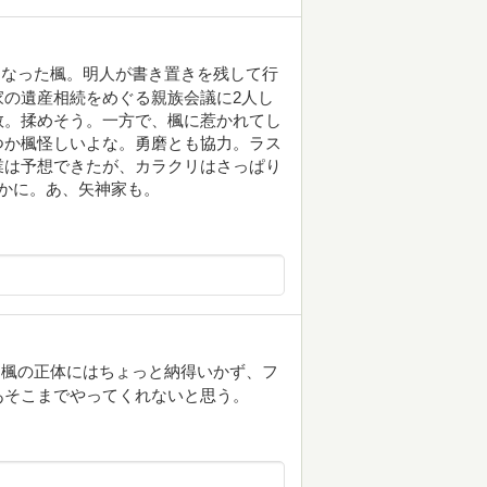
となった楓。明人が書き置きを残して行
の遺産相続をめぐる親族会議に2人し
数。揉めそう。一方で、楓に惹かれてし
つか楓怪しいよな。勇磨とも協力。ラス
業は予想できたが、カラクリはさっぱり
かに。あ、矢神家も。
、楓の正体にはちょっと納得いかず、フ
あそこまでやってくれないと思う。