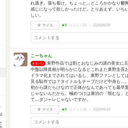
れ過ぎ。落ち着け。ちょっと…どころかかなり鬱
感じになって欲しかったけど。とりあえず、いちい
しい。
ナイス
★9
コメント(
0
)
2026/06/29
こーちゃん
東野作品では割とおなじみの謎の美女に
ネタバレ
中盤以降真相が明らかになるとこれまた東野圭吾
ドラマ化までされてはいるし、東野ファンとして
見る駄作では？タイトルもチープだけど中身も…
初から謎だらけなので正体がなんであっても最早
じゃないんだから。極めつけは康治の「恨むな」
て…ダジャレじゃないですか。
説
ナイス
★9
コメント(
0
)
2026/06/15
話
、
と
る