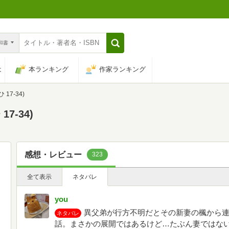
n和書
は
本ランキング
作家ランキング
17-34)
7-34)
感想・レビュー
323
全て表示
ネタバレ
you
異父弟が行方不明だとその新妻の楓から
ネタバレ
話。まさかの展開ではあるけど…たぶん妻ではな