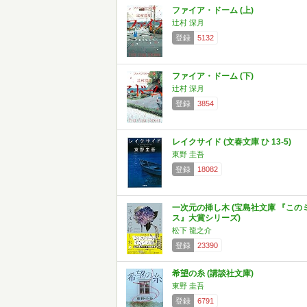
ファイア・ドーム (上)
辻村 深月
登録
5132
ファイア・ドーム (下)
辻村 深月
登録
3854
レイクサイド (文春文庫 ひ 13-5)
東野 圭吾
登録
18082
一次元の挿し木 (宝島社文庫 『この
ス』大賞シリーズ)
松下 龍之介
登録
23390
希望の糸 (講談社文庫)
東野 圭吾
登録
6791