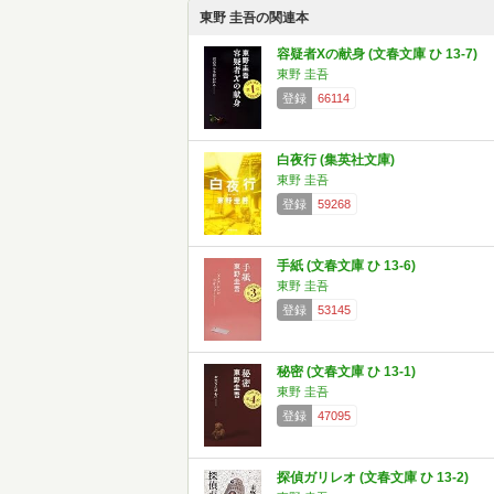
東野 圭吾の関連本
容疑者Xの献身 (文春文庫 ひ 13-7)
東野 圭吾
登録
66114
白夜行 (集英社文庫)
東野 圭吾
登録
59268
手紙 (文春文庫 ひ 13-6)
東野 圭吾
登録
53145
秘密 (文春文庫 ひ 13-1)
東野 圭吾
登録
47095
探偵ガリレオ (文春文庫 ひ 13-2)