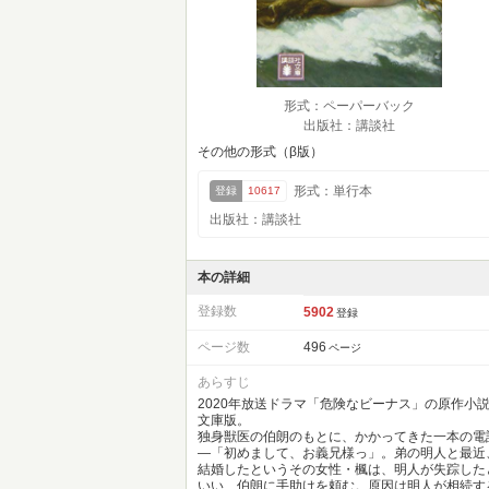
形式：ペーパーバック
出版社：講談社
その他の形式（β版）
形式：単行本
登録
10617
出版社：講談社
本の詳細
登録数
5902
登録
ページ数
496
ページ
あらすじ
2020年放送ドラマ「危険なビーナス」の原作小
文庫版。
独身獣医の伯朗のもとに、かかってきた一本の電
―「初めまして、お義兄様っ」。弟の明人と最近
結婚したというその女性・楓は、明人が失踪した
いい、伯朗に手助けを頼む。原因は明人が相続す