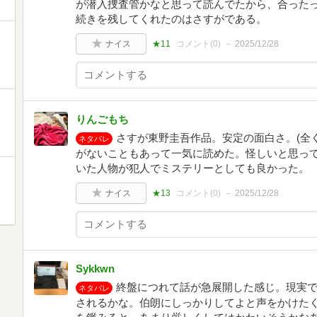
が潜入捜査管かなと思って読んでたから、合ったっ
続きを残してくれたのはさすがである。
ナイス
★11
コメント(
0
)
2025/12/28
りんごもち
さすが東野圭吾作品。安定の面白さ。(全
ネタバレ
がないこともあって一気に読めた。怪しいと思っ
いた人物が犯人でミステリーとしても良かった。
ナイス
★13
コメント(
0
)
2025/12/28
Sykkwn
終盤につれて話が急展開した感じ。現実
ネタバレ
されるかな。伯朗にしっかりしてよと声をかけた