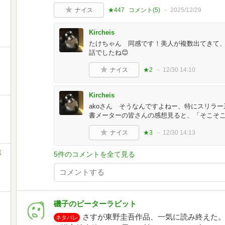
ナイス
★447
コメント(
5
)
2025/12/29
Kircheis
たけちゃん 同感です！美人が複数出てきて
話でしたね😊
ナイス
★2
12/30 14:10
Kircheis
akoさん そうなんですよねー、特にスリラ
書メーターの皆さんの感想見ると、「そこそ
ナイス
★3
12/30 14:13
ミ
5件のコメントを全て見る
磯子のピーターラビット
さすが東野圭吾作品、一気に読み終えた
ネタバレ