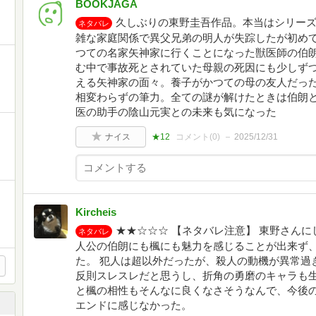
BOOKJAGA
久しぶりの東野圭吾作品。本当はシリー
ネタバレ
雑な家庭関係で異父兄弟の明人が失踪したが初め
つての名家矢神家に行くことになった獣医師の伯
む中で事故死とされていた母親の死因にも少しず
える矢神家の面々。養子がかつての母の友人だっ
相変わらずの筆力。全ての謎が解けたときは伯朗
医の助手の陰山元実との未来も気になった
ナイス
★12
コメント(
0
)
2025/12/31
Kircheis
★★☆☆☆ 【ネタバレ注意】 東野さんに
ネタバレ
人公の伯朗にも楓にも魅力を感じることが出来ず
た。 犯人は超以外だったが、殺人の動機が異常過
反則スレスレだと思うし、折角の勇磨のキャラも生
と楓の相性もそんなに良くなさそうなんで、今後
エンドに感じなかった。