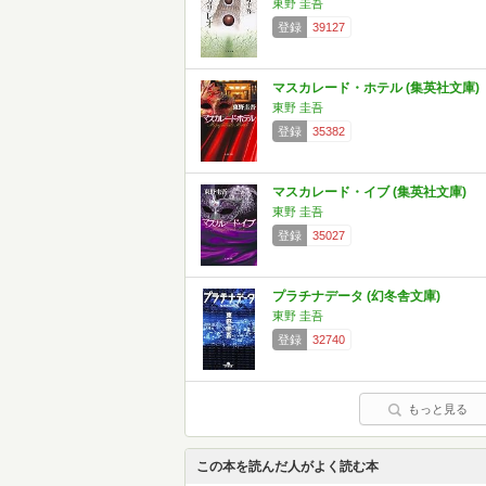
東野 圭吾
登録
39127
マスカレード・ホテル (集英社文庫)
東野 圭吾
登録
35382
マスカレード・イブ (集英社文庫)
東野 圭吾
登録
35027
プラチナデータ (幻冬舎文庫)
東野 圭吾
登録
32740
もっと見る
この本を読んだ人がよく読む本