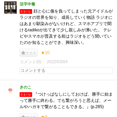
活字中毒
顔と心に傷を負ってしまった元アイドルが
ネタバレ
ラジオの世界を知り、成長していく物語 ラジオに
はあまり馴染みがないけれど、スマホアプリで聞
けるradikoが出てきて少し親しみが沸いた。 テレ
ビやスマホが普及する前はラジオをどう聞いてい
たのか知ることができ、興味深い。
★10
ナイス
コメント(0)
2022/03/04
きのこ
『つけっぱなしにしておけば、勝手に始ま
ネタバレ
って勝手に終わる。でも繋がろうと思えば、メー
ルやハガキで繋がることもできる。』(p.285)
★9