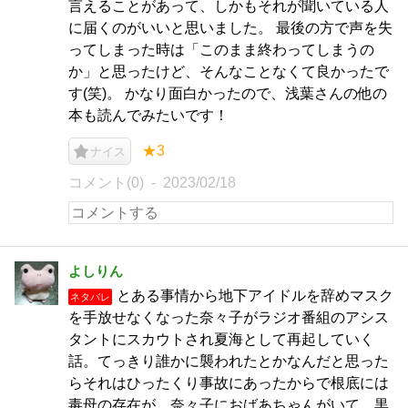
言えることがあって、しかもそれが聞いている人
に届くのがいいと思いました。 最後の方で声を失
ってしまった時は「このまま終わってしまうの
か」と思ったけど、そんなことなくて良かったで
す(笑)。 かなり面白かったので、浅葉さんの他の
本も読んでみたいです！
★3
ナイス
コメント(0)
2023/02/18
よしりん
とある事情から地下アイドルを辞めマスク
ネタバレ
を手放せなくなった奈々子がラジオ番組のアシス
タントにスカウトされ夏海として再起していく
話。てっきり誰かに襲われたとかなんだと思った
らそれはひったくり事故にあったからで根底には
毒母の存在が…奈々子におばあちゃんがいて、黒