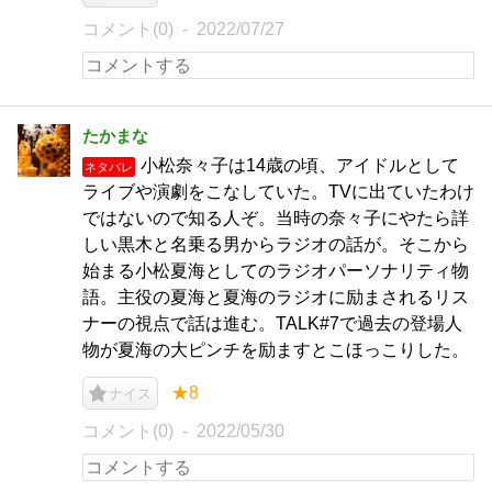
コメント(0)
2022/07/27
たかまな
小松奈々子は14歳の頃、アイドルとして
ネタバレ
ライブや演劇をこなしていた。TVに出ていたわけ
ではないので知る人ぞ。当時の奈々子にやたら詳
しい黒木と名乗る男からラジオの話が。そこから
始まる小松夏海としてのラジオパーソナリティ物
語。主役の夏海と夏海のラジオに励まされるリス
ナーの視点で話は進む。TALK#7で過去の登場人
物が夏海の大ピンチを励ますとこほっこりした。
★8
ナイス
コメント(0)
2022/05/30