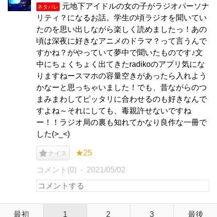
元地下アイドルの女の子がラジオパーソナ
ネタバレ
リティ？になるお話。学生の頃ラジオを聞いてい
たのを思い出しながら楽しく読めましたっ！あの
頃は深夜に好きなアニメのドラマ？って言うんで
すかね？がやっていて夢中で聞いたものです♪文
中にちょくちょく出てきたradikoのアプリ気にな
りますねースマホの容量空きがあったら入れよう
かなーと思っちゃいました！でも、昔ながらのつ
まみまわしてピッタリに合わせるのも好きなんで
すよね～それにしても、毒親許せないですね
ー！！ラジオ局の裏も知れてかなり良作な一冊で
した(>_<)
★25
ナイス
コメント(0)
2021/05/02
最初
1
2
3
最後