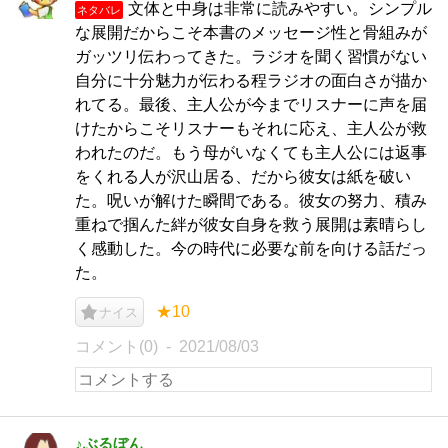
文体と中身は非常に読みやすい。シンプル
ネタバレ
な展開だからこそ本書のメッセージ性と骨組みが
ガッツリ伝わってきた。ラジオを聞く習慣がない
自分に十分魅力が伝わる程ラジオの面白さが描か
れてる。最後、主人公が今までリスナーに声を届
けたからこそリスナーもそれに応え、主人公が救
われたのだ。もう母がいなくても主人公には返事
をくれる人が沢山居る、だから彼女は紙を破い
た。呪いが解けた瞬間である。彼女の努力、積み
重ねで掴んた絆が彼女自身を救う展開は素晴らし
く感動した。今の時代に必要な前を向ける話だっ
た。
★10
ナイス
コメント(0)
2021/08/03
♪ぶるぼん