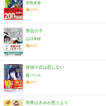
宮島未奈
12778
禁忌の子
山口未桜
16157
探偵小石は恋しない
森バジル
6791
世界はきみが思うより