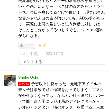
松夏海がひたすらリスナーの承認欲求を満たして
いく企画。いいなー、ぺこぱの漫才みたい「つち
っち、今日も息してるだけで偉い！」 現実はそん
な甘かぁねえヨの吉本Pにしても、ADの頃があっ
て、実際に上司の厳しいと思う判断に対しては、
そこんとこ分かってるつもりでも、ついつい忘れ
がちになる。
★10
ナイス
コメント(0)
2023/11/20
Shoko Ochi
予想以上に良かった。元地下アイドルの
ネタバレ
奈々子は事故で顔に怪我をおってしまう。マスク
が外せなくなっても、なんとか社会復帰し、パー
トで働く奈々子にラジオ局のディレクターからラ
ジオのアシスタント職のオファーを受ける。人生