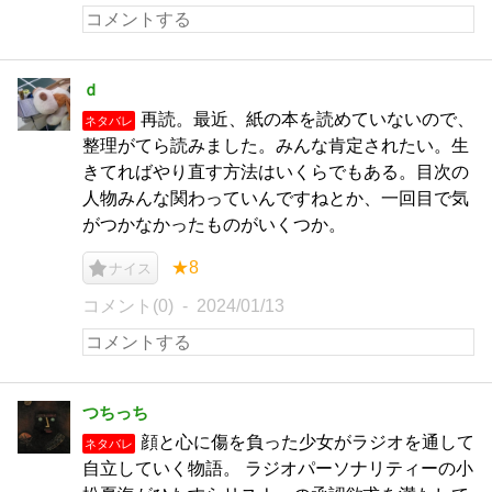
ｄ
再読。最近、紙の本を読めていないので、
ネタバレ
整理がてら読みました。みんな肯定されたい。生
きてればやり直す方法はいくらでもある。目次の
人物みんな関わっていんですねとか、一回目で気
がつかなかったものがいくつか。
★8
ナイス
コメント(0)
2024/01/13
つちっち
顔と心に傷を負った少女がラジオを通して
ネタバレ
自立していく物語。 ラジオパーソナリティーの小