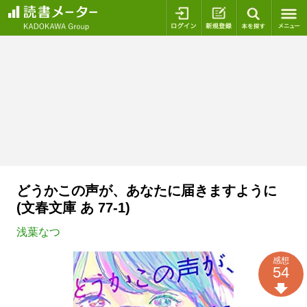
ログイン
新規登録
本を探
どうかこの声が、あなたに届きますように
(文春文庫 あ 77-1)
浅葉なつ
感想
54