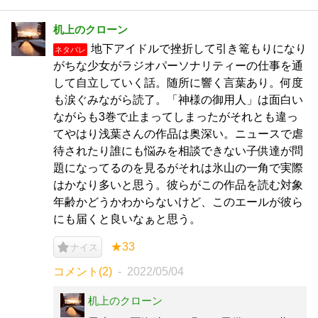
机上のクローン
地下アイドルで挫折して引き篭もりになり
ネタバレ
がちな少女がラジオパーソナリティーの仕事を通
して自立していく話。随所に響く言葉あり。何度
も涙ぐみながら読了。「神様の御用人」は面白い
ながらも3巻で止まってしまったがそれとも違っ
てやはり浅葉さんの作品は奥深い。ニュースで虐
待されたり誰にも悩みを相談できない子供達が問
題になってるのを見るがそれは氷山の一角で実際
はかなり多いと思う。彼らがこの作品を読む対象
年齢かどうかわからないけど、このエールが彼ら
にも届くと良いなぁと思う。
★33
ナイス
コメント(2)
2022/05/04
机上のクローン