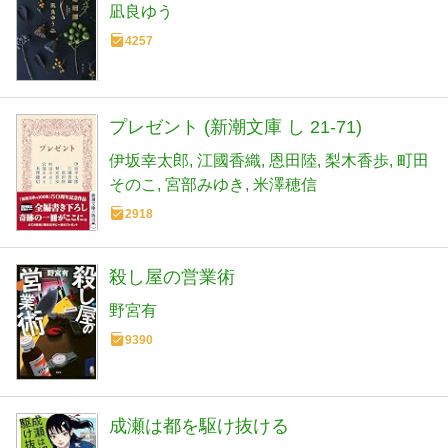
凪良ゆう
4257
プレゼント (新潮文庫 し 21-71)
伊坂幸太郎
江國香織
恩田陸
梨木香歩
町田
そのこ
宮部みゆき
米澤穂信
2918
殺し屋の営業術
野宮有
9390
成瀬は都を駆け抜ける