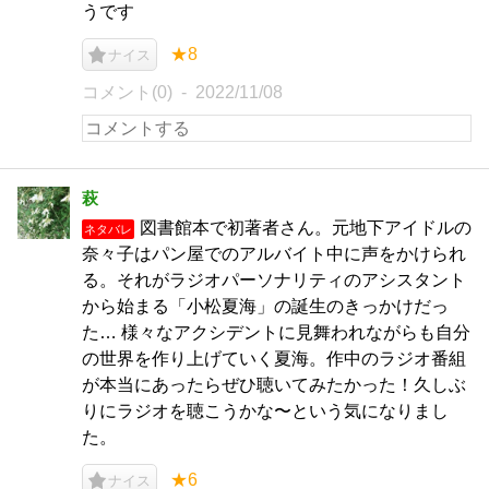
うです
★8
ナイス
コメント(0)
2022/11/08
萩
図書館本で初著者さん。元地下アイドルの
ネタバレ
奈々子はパン屋でのアルバイト中に声をかけられ
る。それがラジオパーソナリティのアシスタント
から始まる「小松夏海」の誕生のきっかけだっ
た… 様々なアクシデントに見舞われながらも自分
の世界を作り上げていく夏海。作中のラジオ番組
が本当にあったらぜひ聴いてみたかった！久しぶ
りにラジオを聴こうかな〜という気になりまし
た。
★6
ナイス