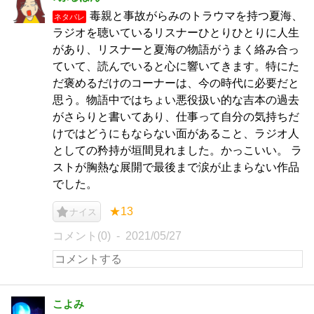
毒親と事故がらみのトラウマを持つ夏海、
ネタバレ
ラジオを聴いているリスナーひとりひとりに人生
があり、リスナーと夏海の物語がうまく絡み合っ
ていて、読んでいると心に響いてきます。特にた
だ褒めるだけのコーナーは、今の時代に必要だと
思う。物語中ではちょい悪役扱い的な吉本の過去
がさらりと書いてあり、仕事って自分の気持ちだ
けではどうにもならない面があること、ラジオ人
としての矜持が垣間見れました。かっこいい。 ラ
ストが胸熱な展開で最後まで涙が止まらない作品
でした。
★13
ナイス
コメント(0)
2021/05/27
こよみ