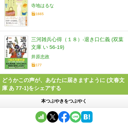
寺地はるな
1665
三河雑兵心得（１８）-退き口仁義 (双葉
文庫 い 56-19)
井原忠政
177
どうかこの声が、あなたに届きますように (文春文
庫 あ 77-1)をシェアする
本つぶやきをつぶやく