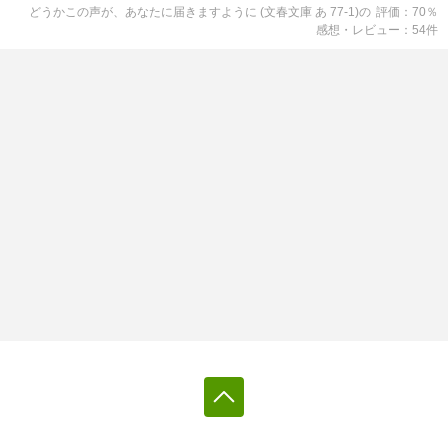
どうかこの声が、あなたに届きますように (文春文庫 あ 77-1)
の
評価
70
％
感想・レビュー
54
件