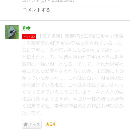
コメント(0)
2019/08/17
芳樹
【電子書籍】西機守は工学部1年生で所属
ネタバレ
する研究室のAI”アギ”の育成を任されている。あ
る日アギに「君が強いAIになるのを見てみたい」
と伝えたところ、学習を重ねたアギは本当に世界
最初の「強いAI」となる。そして、それが現実社
会にどんな影響ををもたらすのか、まだ誰にも分
かっていなかった…。これは面白い。AI技術の進
歩を遂げている現在、これは夢物語と言い切れな
くなってきているように思います。AIと人との恋
物語は色々ありますが、やはり一抹の切なさが伴
う結末ですね。本作の作者の次の作品もぜひ読み
たいです。
★24
ナイス