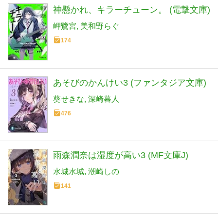
神懸かれ、キラーチューン。 (電撃文庫)
岬鷺宮
美和野らぐ
174
あそびのかんけい3 (ファンタジア文庫)
葵せきな
深崎暮人
476
雨森潤奈は湿度が高い3 (MF文庫J)
水城水城
潮崎しの
141