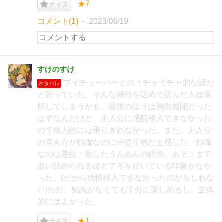
★7
ナイス
コメント(1)
2023/06/19
すけのすけ
ブイチューバーとのイチャイチャ的な話だ
ネタバレ
と思っていた。そんな期待を込めて読んだ人は落
胆してしまうかも。最後のほうは胸熱展開だった
はずなんだけど、主人公に感情移入できなかった
ので個人的には乗りきれなかった。また、主人公
の考え方が極端なのに中途半端だと感じた。極端
なのは悪役・殺したうんぬんの箇所。あそこまで
追い詰められるほどアギを好いている印象がなか
った。(だから感情移入できなかったのかもしれな
い)ただ、知識がなくても十分に楽しめるし、全体
的にはよかった。
★1
ナイス