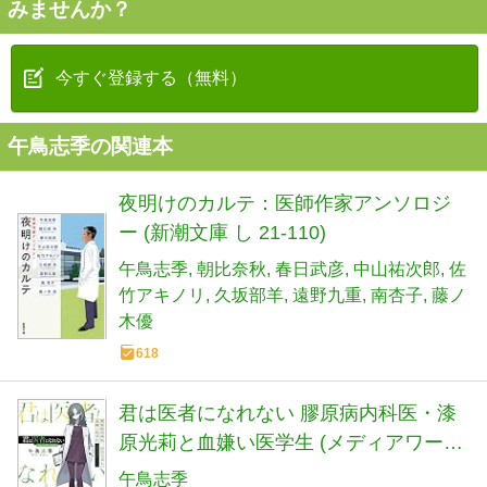
みませんか？
今すぐ登録する（無料）
午鳥志季の関連本
夜明けのカルテ：医師作家アンソロジ
ー (新潮文庫 し 21-110)
午鳥志季
朝比奈秋
春日武彦
中山祐次郎
佐
竹アキノリ
久坂部羊
遠野九重
南杏子
藤ノ
木優
618
君は医者になれない 膠原病内科医・漆
原光莉と血嫌い医学生 (メディアワーク
ス文庫)
午鳥志季