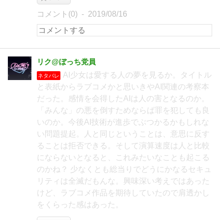
コメント(0)
2019/08/16
リク@ぼっち党員
AI少女は愛する人の夢を見るか。タイトル
ネタバレ
と表紙からラブコメかと思いきやAI関連の考察本
だった。感情を会得したAIは人の害となるのか。
「みんな」の悪を倒すためならば罪を犯しても良
いのか。今後AI技術が進歩でぶつかるかもしれな
い問題提起。人と同じということは、意思に反す
ることは拒否できる。そして演算速度は人と比較
にならないとなると、これみたいなことも起こる
のかね？ 少なくとも総当りでどうにかなるセキュ
リティは全滅だもんな。興味深い考えではあった
けど、ラブコメ作品を期待していたので肩透かし
をくらった感はあった。