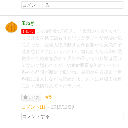
玉ねぎ
この展開は超好き。「天気の子みたいだ」
ネタバレ
って評価を見て読もうと思ったラノベだが凄い気
に入った。登場人物の動きとか役割から天気の子
感を感じずにはいられない。書籍が出た時期や受
賞作って経緯を含めて天気の子からの影響は受け
てないと思われるが、vtuber要素を絡めてセカイ
系やる発想が新鮮で良いね。最初から最後まで世
界観に没入しながら読めたよ。久々に登場人物達
に深く感情移入できたラノベ。
★5
ナイス
コメント(1)
2019/12/29