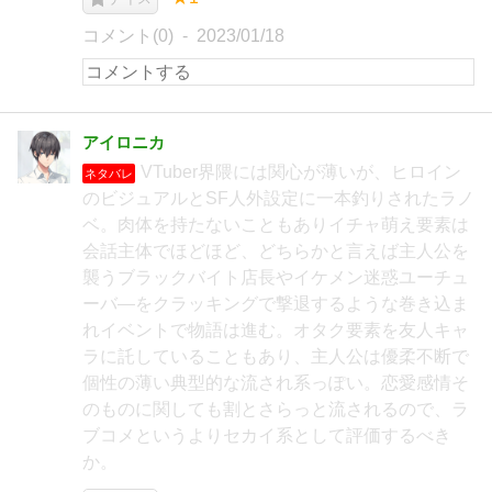
コメント(0)
2023/01/18
アイロニカ
VTuber界隈には関心が薄いが、ヒロイン
ネタバレ
のビジュアルとSF人外設定に一本釣りされたラノ
ベ。肉体を持たないこともありイチャ萌え要素は
会話主体でほどほど、どちらかと言えば主人公を
襲うブラックバイト店長やイケメン迷惑ユーチュ
ーバ―をクラッキングで撃退するような巻き込ま
れイベントで物語は進む。オタク要素を友人キャ
ラに託していることもあり、主人公は優柔不断で
個性の薄い典型的な流され系っぽい。恋愛感情そ
のものに関しても割とさらっと流されるので、ラ
ブコメというよりセカイ系として評価するべき
か。