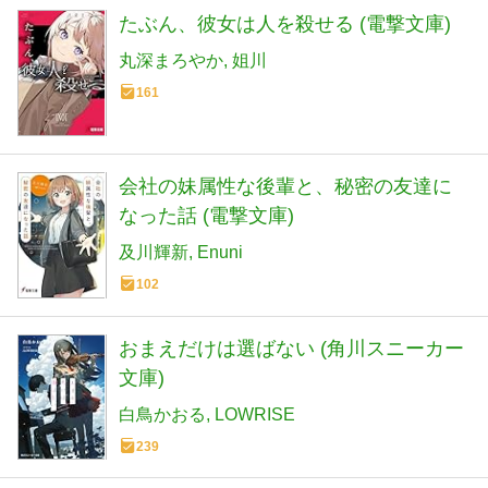
たぶん、彼女は人を殺せる (電撃文庫)
丸深まろやか
姐川
161
会社の妹属性な後輩と、秘密の友達に
なった話 (電撃文庫)
及川輝新
Enuni
102
おまえだけは選ばない (角川スニーカー
文庫)
白鳥かおる
LOWRISE
239