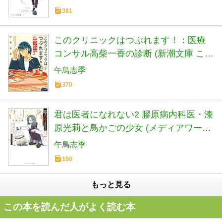
381
このクリニックはつぶれます！：医療
コンサル高柴一香の診断 (新潮文庫 こ
79-1)
午鳥志季
370
君は医者になれない2 膠原病内科医・漆
原光莉と鳥かごの少女 (メディアワーク
ス文庫)
午鳥志季
198
もっと見る
この本を読んだ人がよく読む本