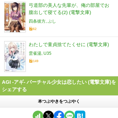
弓道部の美人な先輩が、俺の部屋でお
腹出して寝てる(2) (電撃文庫)
四条彼方
ぶし
62
わたしで童貞捨てたくせに (電撃文庫)
雲雀湯
U35
149
AGI ‐アギ‐ バーチャル少女は恋したい (電撃文庫)を
シェアする
本つぶやきをつぶやく