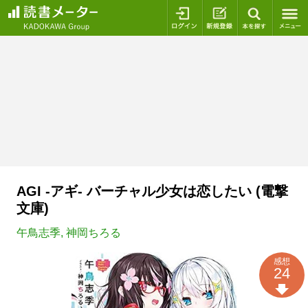
ログイン
新規登録
本を探
AGI ‐アギ‐ バーチャル少女は恋したい (電撃
文庫)
午鳥志季
,
神岡ちろる
感想
24