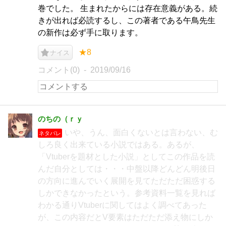
巻でした。 生まれたからには存在意義がある。続
きが出れば必読するし、この著者である午鳥先生
の新作は必ず手に取ります。
★8
ナイス
コメント(0)
2019/09/16
のちの（ｒｙ
いや、うん、面白くないとは言わない、む
ネタバレ
しろ良く出来ている小説ではある。あるが、
「Vtuberを題材とした小説」としてこの作品を読
んだ自分としては・・・中盤以降どんどん明後日
の方向に進んでいく展開を見てただただ困惑する
しかできなかったという。参考資料一覧を見れば
わかる通りVtuberに関してはよく調べてあった
が、この内容だとV要素はただただ添え物にしか