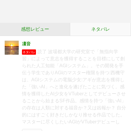
感想レビュー
ネタバレ
凜音
読了 波場都大学の研究室で「無指向学
ネタバレ
習」によって意志を獲得することを目標にして創
られた人工知能「AGIシステム」。その開発を手
伝う学生でありAGIのマスター権限を持つ:西機守
は、AGIシステムの電脳少女:アギが意志を獲得し
た「強いAI」へと進化を遂げたことに気づく。感
情を獲得したAI少女をVTuberとしてデビューさせ
ることから始まるSF作品。感情を持つ「強いAI」
の存在は人類に対する福音か？又は凶報か？ 自分
的にはすごく好きだしかなり推せる作品でした。
マスターに尽くしたいAGIがVTuberデビューし