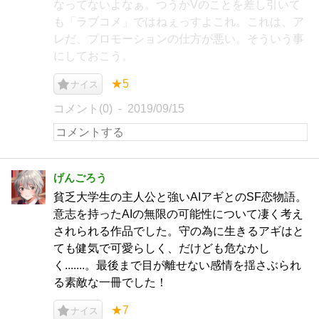
なってないよなぁ。つうかVのことを差し引いて
も「ラブコメ」ではねぇっすよこれ。これは、ア
レだ、プロモーションの仕方が悪い。そういう事
にしておこう。
★5
ナイス
コメント(0)
2019/09/15
げんごろう
貧乏大学生の主人公と強いAIアギとのSF恋物語。
意志を持ったAIの無限の可能性について凄く考え
されられる作品でした。守の為に生きるアギはと
ても健気で可愛らしく、だけども危なかし
く.......。最後まで目が離せない感情を揺さぶられ
る素敵な一冊でした！
★7
ナイス