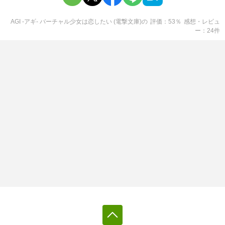
AGI ‐アギ‐ バーチャル少女は恋したい (電撃文庫)
の
評価
53
％
感想・レビュ
ー
24
件