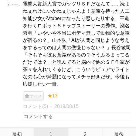
電撃大賞新人賞でガッツリＳＦだなんて……読ま
ねぇわけにいかねぇじゃんよ！意識を持った人工
知能少女がVtuberになったり恋したりする、王道
を行くロボットＳＦラブストーリーの秀作。瀬名
秀明「いやいや本当にボディ無しで動物的な意識
が宿るの？」山本弘「AIが人間と同じような考え
をするってのは人間の傲慢じゃない？ 」長谷敏司
「そもそも彼女意識があるの？そうふるまってる
だけでは？」と読んでると脳内で他のＳＦ作家が
茶々を入れてくるけど、こういうピュアでライト
なのも心が綺麗になってメチャ好きだぜ。今後も
応援したい一冊。
★13
ナイス
コメント(0)
2019/08/15
最初
1
2
最後