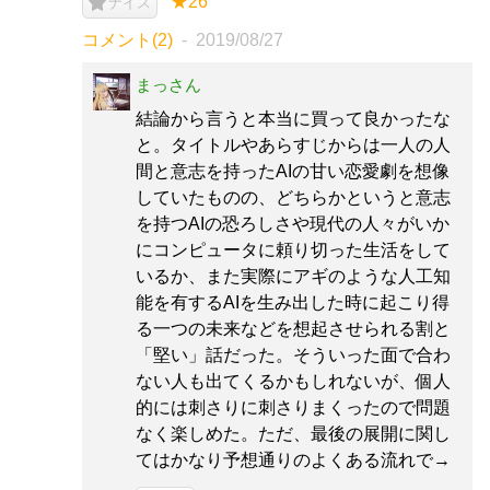
★26
ナイス
コメント(2)
2019/08/27
まっさん
結論から言うと本当に買って良かったな
と。タイトルやあらすじからは一人の人
間と意志を持ったAIの甘い恋愛劇を想像
していたものの、どちらかというと意志
を持つAIの恐ろしさや現代の人々がいか
にコンピュータに頼り切った生活をして
いるか、また実際にアギのような人工知
能を有するAIを生み出した時に起こり得
る一つの未来などを想起させられる割と
「堅い」話だった。そういった面で合わ
ない人も出てくるかもしれないが、個人
的には刺さりに刺さりまくったので問題
なく楽しめた。ただ、最後の展開に関し
てはかなり予想通りのよくある流れで→