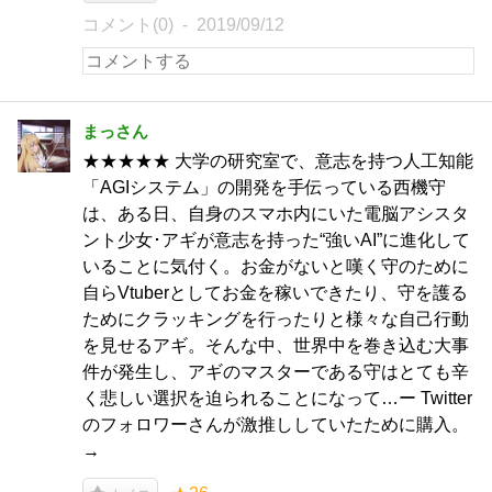
コメント(0)
2019/09/12
まっさん
★★★★★ 大学の研究室で、意志を持つ人工知能
「AGIシステム」の開発を手伝っている西機守
は、ある日、自身のスマホ内にいた電脳アシスタ
ント少女･アギが意志を持った“強いAI”に進化して
いることに気付く。お金がないと嘆く守のために
自らVtuberとしてお金を稼いできたり、守を護る
ためにクラッキングを行ったりと様々な自己行動
を見せるアギ。そんな中、世界中を巻き込む大事
件が発生し、アギのマスターである守はとても辛
く悲しい選択を迫られることになって…ー Twitter
のフォロワーさんが激推ししていたために購入。
→