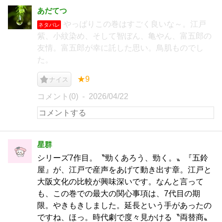
あだてつ
やっぱりこの巻はすごく良いな～。江戸
ネタバレ
紫、小紋染め、そして智ぼん、亀やん、富五郎の
友情。富五郎が幸に託した思い。鳥肌ものでし
た。
★9
ナイス
コメント(0)
2026/04/22
星群
シリーズ7作目。〝勁くあろう、勁く。〟『五鈴
屋』が、江戸で産声をあげて動き出す章。江戸と
大阪文化の比較が興味深いです。なんと言って
も、この巻での最大の関心事項は、7代目の期
限。やきもきしました。延長という手があったの
ですね、ほっ。時代劇で度々見かける〝両替商〟