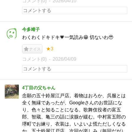
コメント(0)
2026/04/10
今多靖子
わくわくドキドキ💗一気読み😁 切ないわ🥹
★3
ナイス
コメント(0)
2026/04/09
4丁目の父ちゃん
念願の五十鈴屋江戸店。着物はおろか、呉服とは
全く無縁であったが、Googleさんのお世話にな
り、色々と知ることになる。歌舞伎役者の富五
郎、智蔵、亀三の話に涙腺が緩む。中村富五郎の
堺町でお練り、衣装は。いよいよ慌ただしくなる
か、五十鈴屋江戸店、次回が楽しみ（毎回だが）