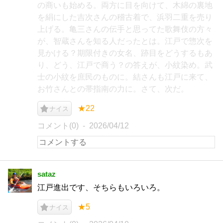
の商いも始める。両方に目を向けて、木綿の裏地
を絹にした吉次さんの稽古着で、浜羽二重を売り
上げる。亀三さんの伝手と思ってた歌舞伎の方々
が、智蔵さんを知る人だったとは。江戸で惣次を
見かける？期限付きの女名、跡目をどうするもあ
り、どう、江戸で商う？の答えが、小紋染め。武
士の小紋を庶民のものに。結さんも江戸に来て、
お竹さんとの帯指南の力に。さて、次だ。
★22
ナイス
コメント(0)
2026/04/12
sataz
江戸進出です、そちらもいろいろ。
★5
ナイス