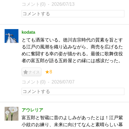
コメント(0)
2026/07/13
kodata
とても洒落ている。徳川吉宗時代の質素を旨とす
る江戸の風潮を織り込みながら、商売を広げるた
めに奮闘する幸の姿が描かれる。最後に歌舞伎役
者の富五郎が語る五鈴屋との縁には感涙だった。
★8
ナイス
コメント(0)
2026/07/07
アウレリア
富五郎と智蔵に昔のよしみがあったとは！江戸紫
小紋のお練り、未来に向けてなんと素晴らしい幕