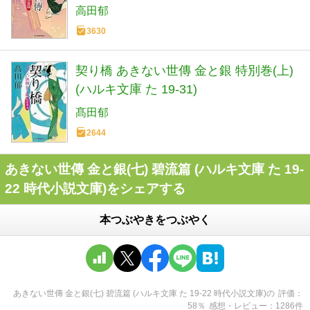
高田郁
3630
契り橋 あきない世傳 金と銀 特別巻(上)
(ハルキ文庫 た 19-31)
髙田郁
2644
あきない世傳 金と銀(七) 碧流篇 (ハルキ文庫 た 19-
22 時代小説文庫)をシェアする
本つぶやきをつぶやく
あきない世傳 金と銀(七) 碧流篇 (ハルキ文庫 た 19-22 時代小説文庫)
の
評価
58
％
感想・レビュー
1286
件