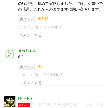
の役割を、初めて実感しました。〝縁〟が繋いで
の花道、これからのますますに胸が高鳴ります。
★102
ナイス
コメント(0)
2026/04/20
まっちゃん
8.2
★5
ナイス
コメント(0)
2026/04/13
ゆうゆう
江戸店OPEN！帯指南も健在。太物、木綿
ネタバレ