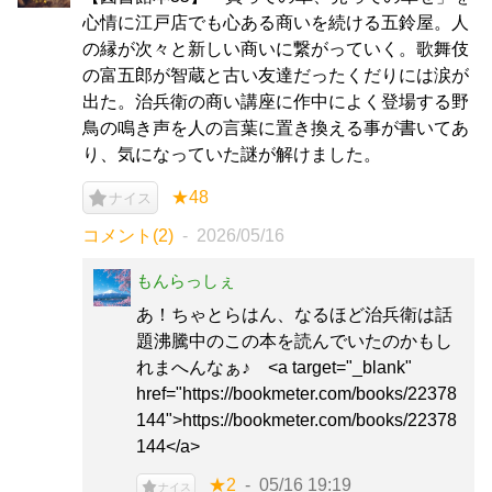
心情に江戸店でも心ある商いを続ける五鈴屋。人
の縁が次々と新しい商いに繋がっていく。歌舞伎
の富五郎が智蔵と古い友達だったくだりには涙が
出た。治兵衛の商い講座に作中によく登場する野
鳥の鳴き声を人の言葉に置き換える事が書いてあ
り、気になっていた謎が解けました。
★48
ナイス
コメント(2)
2026/05/16
もんらっしぇ
あ！ちゃとらはん、なるほど治兵衛は話
題沸騰中のこの本を読んでいたのかもし
れまへんなぁ♪ <a target="_blank"
href="https://bookmeter.com/books/22378
144">https://bookmeter.com/books/22378
144</a>
★2
05/16 19:19
ナイス