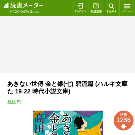
ログイン
新規登録
本を探
あきない世傳 金と銀(七) 碧流篇 (ハルキ文庫
た 19-22 時代小説文庫)
髙田郁
感想
1286