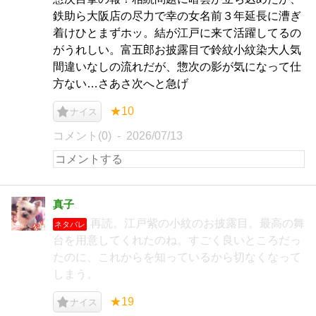
鉄助ら大阪店の尽力で幸の女名前３年延長に漕ぎ
着けひとまずホッ。結が江戸に来て活躍してるの
がうれしい。富五郎お披露目で鈴紋小紋染大人気
間違いなしの流れだが、惣次の影が気になって仕
方ない…さあさ次へと急げ
★10
ナイス
コメント(0)
2026/07/13
真子
再読。江戸紫の小紋のお披露目。最高の舞
ネタバレ
台を用意してくれたのね。すごく良いところだっ
たのに、これからを知っているから切なくなって
しまう。
★19
ナイス