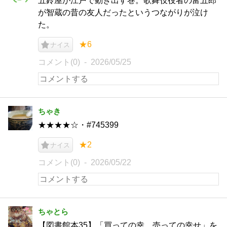
五鈴屋が江戸で動き出す巻。歌舞伎役者の富五郎
が智蔵の昔の友人だったというつながりが泣け
た。
★6
ナイス
コメント(0)
2026/05/25
ちゃき
★★★★☆・#745399
★2
ナイス
コメント(0)
2026/05/22
ちゃとら
【図書館本35】「買っての幸、売っての幸せ」を