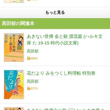
もっと見る
髙田郁の関連本
あきない世傳 金と銀 源流篇 (ハルキ文
庫 た 19-15 時代小説文庫)
髙田郁
6854
花だより みをつくし料理帖 特別巻
髙田郁
5773