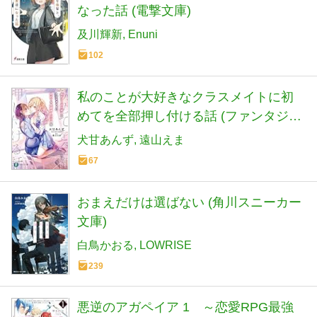
なった話 (電撃文庫)
及川輝新
Enuni
102
私のことが大好きなクラスメイトに初
めてを全部押し付ける話 (ファンタジア
文庫)
犬甘あんず
遠山えま
67
おまえだけは選ばない (角川スニーカー
文庫)
白鳥かおる
LOWRISE
239
悪逆のアガペイア 1 ～恋愛RPG最強