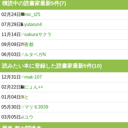
積読中の読書家最新5件(7)
02月24日
mic_t25
07月29日
yutarun4
11月14日
sakuraサクラ
09月09日
夜都
06月03日
ルタベガN
読みたい本に登録した読書家最新5件(10)
12月31日
mak-107
02月22日
にょん++
01月04日
と
05月30日
マリモ3939
03月05日
ユウ