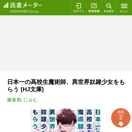
ログイン
新規登録
本を探
日本一の高校生魔術師、異世界奴隷少女をも
らう (HJ文庫)
藤春都
,
にゅむ
感想
2