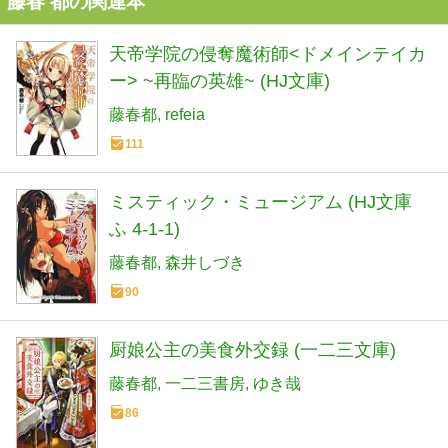
藤春 都の関連本
天帝学院の侵奪魔術師<ドメインテイカ
ー> ~再臨の英雄~ (HJ文庫)
藤春都
refeia
111
ミスティック・ミュージアム (HJ文庫
ふ 4-1-1)
藤春都
森井しづき
90
厨娘公主の美食外交録 (一二三文庫)
藤春都
一二三書房
ゆき哉
86