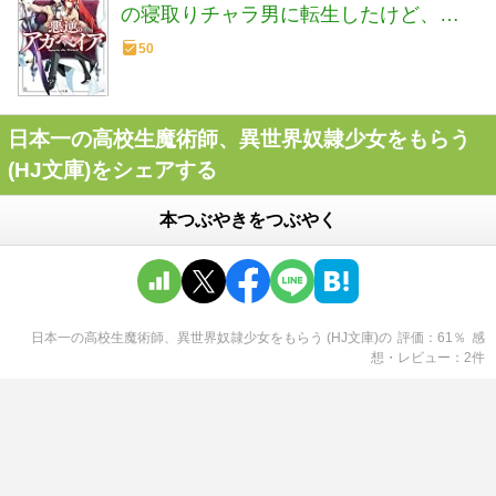
の寝取りチャラ男に転生したけど、俺
は絶対に寝取ったりしない！～ (HJ文庫
50
さ 12-01-01)
日本一の高校生魔術師、異世界奴隷少女をもらう
(HJ文庫)をシェアする
本つぶやきをつぶやく
日本一の高校生魔術師、異世界奴隷少女をもらう (HJ文庫)
の
評価
61
％
感
想・レビュー
2
件