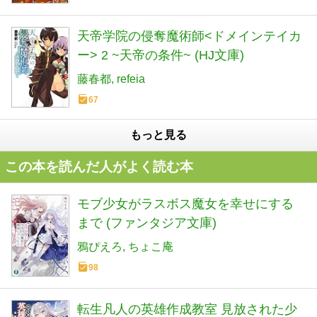
天帝学院の侵奪魔術師<ドメインテイカ
ー> 2 ~天帝の条件~ (HJ文庫)
藤春都
refeia
67
もっと見る
この本を読んだ人がよく読む本
モブ少女がラスボス魔女を幸せにする
まで (ファンタジア文庫)
鴉ぴえろ
ちょこ庵
98
転生凡人の英雄作成教室 見放された少