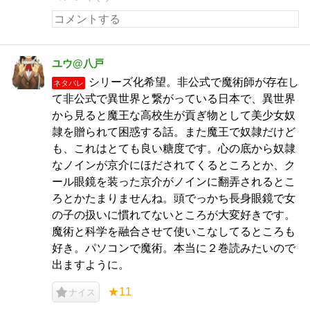
ユウ@八戸
シリーズ化希望。非公式で魔術師が存在し
ネタバレ
て非公式で異世界と繋がっている日本で、異世界
から見ると魔王な高校生が貢ぎ物として美少女奴
隷を贈られて困惑する話。また魔王で奴隷だけど
も、これはとても良い糖度です。心の底から奴隷
なノインが京介にほだされてくるところとか、ク
ール眼鏡を装った京介がノインに翻弄されるとこ
ろとかたまりませんね。頭でっかち長身眼鏡で女
の子の扱いに慣れてないところが大変好きです。
魔術と科学を融合させて使いこなしてるところも
好き。パソコンで魔術。本当に２巻読みたいので
出ますように。
★11
ナイス