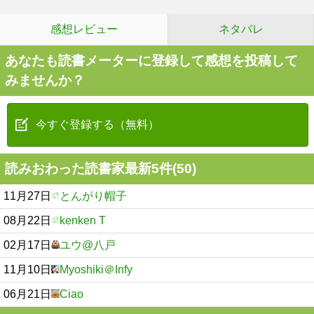
感想レビュー
ネタバレ
あなたも読書メーターに登録して感想を投稿して
みませんか？
今すぐ登録する（無料）
読みおわった読書家最新5件(50)
11月27日
とんがり帽子
08月22日
kenken T
02月17日
ユウ@八戸
11月10日
Myoshiki＠Infy
06月21日
Ciao