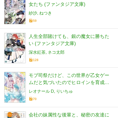
女たち (ファンタジア文庫)
紗沙
ねつき
59
人生全部賭けても、銀の魔女に勝ちた
い (ファンタジア文庫)
深水紅茶
ネコ太郎
128
モブ司祭だけど、この世界が乙女ゲー
ムだと気づいたのでヒロインを育成し
ます2 (角川スニーカー文庫)
レオナール D
りいちゅ
70
会社の妹属性な後輩と、秘密の友達に