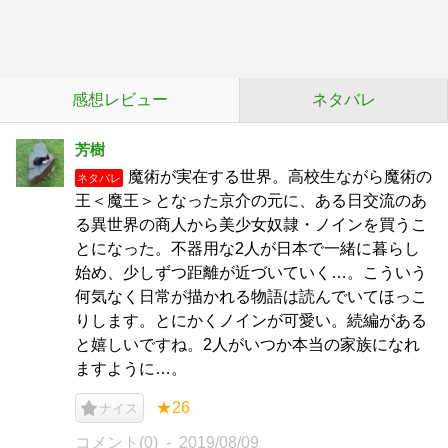
感想レビュー
ネタバレ
芳樹
魔術が実在する世界。高校生ながら魔術の
ネタバレ
王＜魔王＞となった京介の元に、ある日交流のあ
る異世界の商人から美少女奴隷・ノインを買うこ
とになった。不器用な2人が日本で一緒に暮らし
始め、少しずつ距離が近づいていく…。こういう
何気なく日常が描かれる物語は読んでいてほっこ
りします。とにかくノインが可愛い。続編がある
と嬉しいですね。2人がいつか本当の家族になれ
ますように…。
★26
ナイス
コメント(0)
2019/08/09