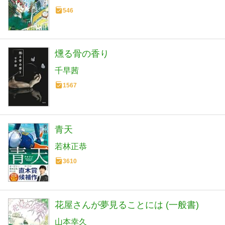
546
燻る骨の香り
千早茜
1567
青天
若林正恭
3610
花屋さんが夢見ることには (一般書)
山本幸久