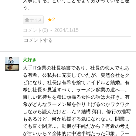
大事にする」ということをよく分かっていると思
う。
★2
ナイス
コメント(0)
2024/11/15
犬好き
大手IT企業の社長秘書であり、社長の恋人でもあ
る有希。公私共に充実していたが、突然会社をク
ビになり、社長は有希を捨てアイドルと結婚。有
希は社長を見返すべく、ラーメン起業の道へ—。
悔しい気持ちを糧に頑張る女性の話は大好き。有
希がどんなラーメン屋を作り上げるのかワクワク
しながら読んだけど…ん？結構 薄口。修行の描写
もあるけど、何か応援する気になれない。開業し
ても直ぐ閉店…。動機が不純だから？有希の考え
が甘いから？全体的に中途半端だった印象。ラー