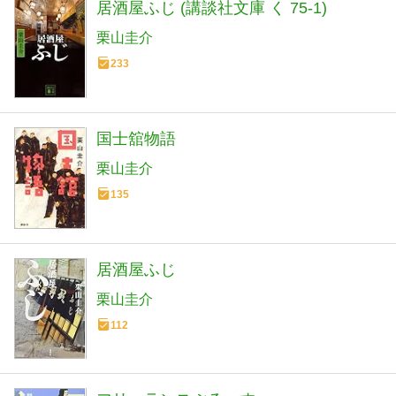
居酒屋ふじ (講談社文庫 く 75-1)
栗山圭介
233
国士舘物語
栗山圭介
135
居酒屋ふじ
栗山圭介
112