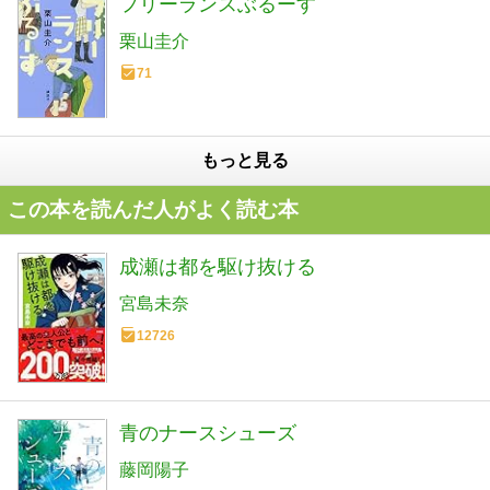
フリーランスぶるーす
栗山圭介
71
もっと見る
この本を読んだ人がよく読む本
成瀬は都を駆け抜ける
宮島未奈
12726
青のナースシューズ
藤岡陽子