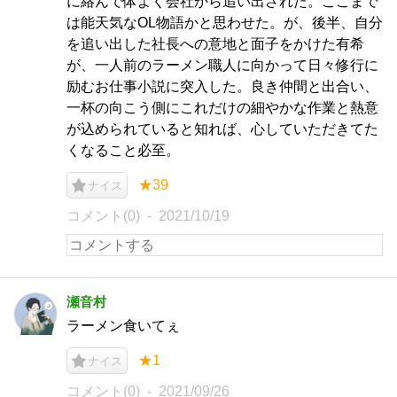
に絡んで体よく会社から追い出された。ここまで
は能天気なOL物語かと思わせた。が、後半、自分
を追い出した社長への意地と面子をかけた有希
が、一人前のラーメン職人に向かって日々修行に
励むお仕事小説に突入した。良き仲間と出合い、
一杯の向こう側にこれだけの細やかな作業と熱意
が込められていると知れば、心していただきてた
くなること必至。
★39
ナイス
コメント(0)
2021/10/19
瀬音村
ラーメン食いてぇ
★1
ナイス
コメント(0)
2021/09/26