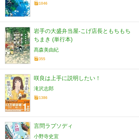
1046
岩手の大盛弁当屋-こげ店長ともちもち
ちまき (単行本)
髙森美由紀
355
咲良は上手に説明したい！
滝沢志郎
1386
言問ラプソディ
小野寺史宜