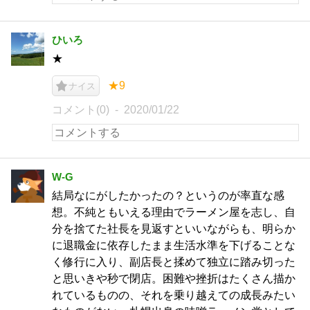
ひいろ
★
★9
ナイス
コメント(0)
2020/01/22
W-G
結局なにがしたかったの？というのが率直な感
想。不純ともいえる理由でラーメン屋を志し、自
分を捨てた社長を見返すといいながらも、明らか
に退職金に依存したまま生活水準を下げることな
く修行に入り、副店長と揉めて独立に踏み切った
と思いきや秒で閉店。困難や挫折はたくさん描か
れているものの、それを乗り越えての成長みたい