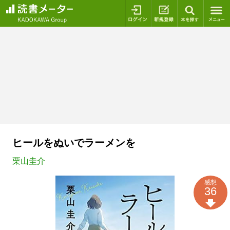
ログイン
新規登録
本を探
ヒールをぬいでラーメンを
栗山圭介
感想
36