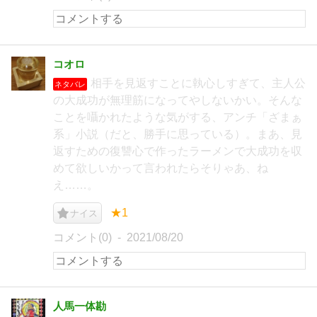
コオロ
相手を見返すことに執心しすぎて、主人公
ネタバレ
の大成功が無理筋になってやしないかい。そんな
ことを囁かれたような気がする、アンチ「ざまぁ
系」小説（だと、勝手に思っている）。まあ、見
返すための復讐心で作ったラーメンで大成功を収
めて欲しいかって言われたらそりゃあ、ね
え……。
★1
ナイス
コメント(0)
2021/08/20
人馬一体勘