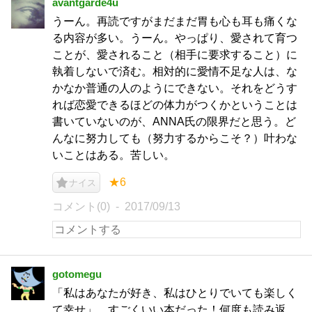
avantgarde4u
うーん。再読ですがまだまだ胃も心も耳も痛くな
る内容が多い。うーん。やっぱり、愛されて育つ
ことが、愛されること（相手に要求すること）に
執着しないで済む。相対的に愛情不足な人は、な
かなか普通の人のようにできない。それをどうす
れば恋愛できるほどの体力がつくかということは
書いていないのが、ANNA氏の限界だと思う。ど
んなに努力しても（努力するからこそ？）叶わな
いことはある。苦しい。
★6
ナイス
コメント(0)
2017/09/13
gotomegu
「私はあなたが好き、私はひとりでいても楽しく
て幸せ」。すごくいい本だった！何度も読み返