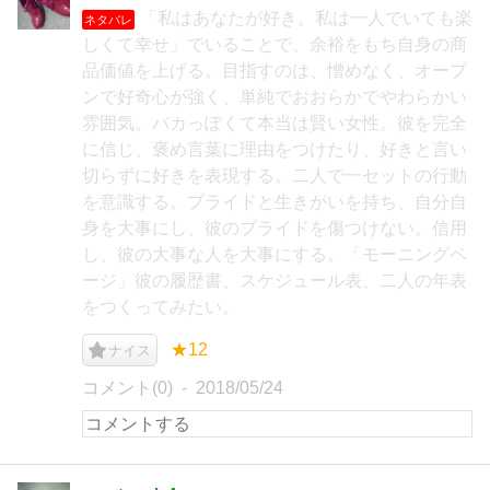
「私はあなたが好き。私は一人でいても楽
ネタバレ
しくて幸せ」でいることで、余裕をもち自身の商
品価値を上げる。目指すのは、憎めなく、オープ
ンで好奇心が強く、単純でおおらかでやわらかい
雰囲気。バカっぽくて本当は賢い女性。彼を完全
に信じ、褒め言葉に理由をつけたり、好きと言い
切らずに好きを表現する。二人で一セットの行動
を意識する。プライドと生きがいを持ち、自分自
身を大事にし、彼のプライドを傷つけない。信用
し、彼の大事な人を大事にする。「モーニングペ
ージ」彼の履歴書、スケジュール表、二人の年表
をつくってみたい。
★12
ナイス
コメント(0)
2018/05/24