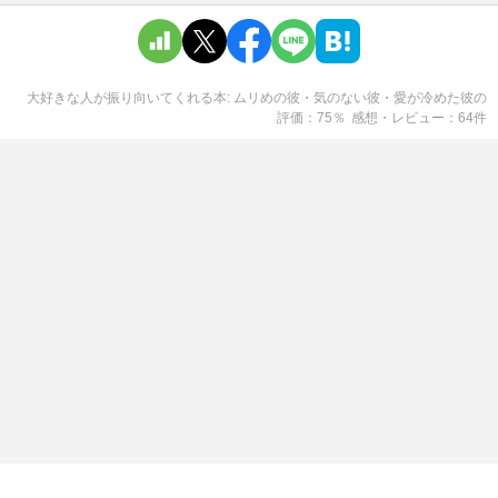
大好きな人が振り向いてくれる本: ムリめの彼・気のない彼・愛が冷めた彼
の
評価
75
％
感想・レビュー
64
件