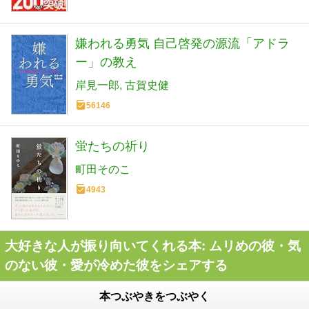
嫌われる勇気 自己啓発の源流「アドラ
ー」の教え
岸見一郎
古賀史健
56146
蛍たちの祈り
町田そのこ
4943
大好きな人が振り向いてくれる本: ムリめの彼・気
のない彼・愛が冷めた彼をシェアする
本つぶやきをつぶやく