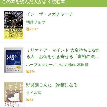
この本を読んだ人がよく読む本
イン・ザ・メガチャーチ
朝井リョウ
22117
ミリオネア・マインド 大金持ちになれ
る人―お金を引き寄せる「富裕の法
則」
ハーブエッカー
T. Harv Eker
本田健
576
野良猫ごんた、家猫になる
オイル富
85