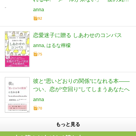
ちがわからない」「距離が縮まらな
anna
い」あなたへ
92
恋愛迷子に贈る しあわせのコンパス
anna
はるな檸檬
75
彼と“思いどおりの関係"になれる本――
つい、恋が“空回り"してしまうあなたへ
anna
70
もっと見る