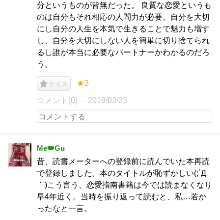
分というものが皆無だった。 良質な恋愛というも
のは自分もそれ相応の人間力が必要。自分を大切
にし自分の人生を本気で生きることで魅力も増す
し、自分を大切にしない人を簡単に切り捨てられ
るし誰が本当に必要なパートナーかわかるのだろ
う。
★3
ナイス
コメント(0)
2019/02/23
Me👑Gu
昔、読書メーターへの登録前に読んでいた本再読
で登録しました。本のタイトルが恥ずかしい(;´Д
｀)こう言う、恋愛指南書籍は今では読まなくなり
早4年近く。当時を振り返って読むと、私…若か
ったなと一言。