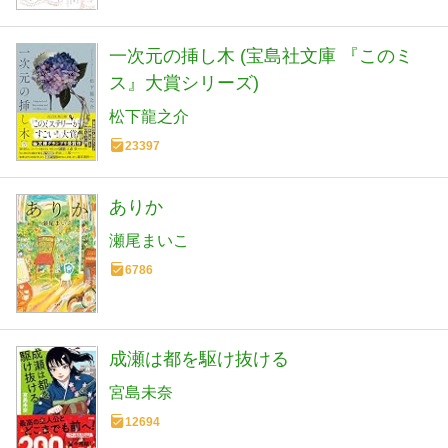
一次元の挿し木 (宝島社文庫 『このミ
ス』大賞シリーズ)
松下龍之介
23397
ありか
瀬尾まいこ
6786
成瀬は都を駆け抜ける
宮島未奈
12694