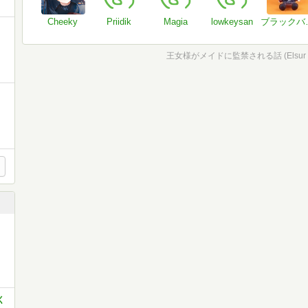
Cheeky
Priidik
Magia
lowkeysan
ブラ
王女様がメイドに監禁される話 (Elsur N
く