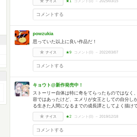
ナイス
★1
コメント(
0
)
2025/03/15
powzukia
思っていた以上に良い作品だ！
ナイス
★9
コメント(
0
)
2022/03/07
キョウト@新作発売中！
ストーリー自体は特に奇をてらったものではなく
容ではあったけど、エメリが女王としての自分し
る生きた人間になるまでの成長譚としてよく描け
ナイス
★2
コメント(
0
)
2019/12/18