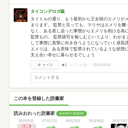
タイコンデロガ級
タイトルの通り、もう最初から王女様のエメリが
まります。 監禁と言っても、マリヤはエメリを嬲
なく、ある差し迫った事態からエメリを助ける為
監禁もの。 監禁描写を愉しむというより、わがま
して事態に真摯に向き合うようになっていく成長譚
エメリは、ある意味で監禁されているような状態
支え合い幸せに暮らせるでしょう
ナイス
★2
コメント(
0
)
2019/10/29
この本を登録した読書家
読みおわった読書家
全40件中 新着8件
08月05日
07月27日
06月25日
05月06日
04月15日