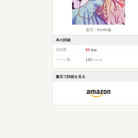
形式：Kindle版
本の詳細
登録数
65
登録
ページ数
145
ページ
書店で詳細を見る