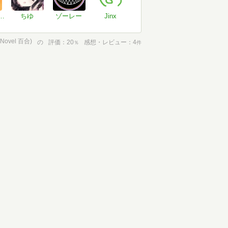
ックバーン
ちゆ
ゾーレー
Jinx
ovel 百合)
の
評価
20
感想・レビュー
4
％
件