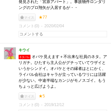
発見された「宮原アパート」。事故物件ロンダリ
ングのプロ翔矢が入居するが・・
★77
ナイス
コメント(0)
2020/02/04
キウイ
オバケ見えます＋不出来な社員のネタ。ア
ネタバレ
リガチ。ひたすら主人公がグチっていてウザイと
いうかシンドイ。オバケとその縁者はとにかく、
ライバル会社はキャラが立っているワリには活躍
が少ない。中途半端なカンジがモノスゴイ。もう
ちょっと広げようよ。
★5
ナイス
コメント(0)
2019/12/12