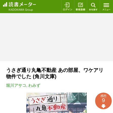
ログイン
新規登録
本を探
うさぎ通り丸亀不動産 あの部屋、ワケアリ
物件でした (角川文庫)
堀川アサコ
,
わみず
感想
9