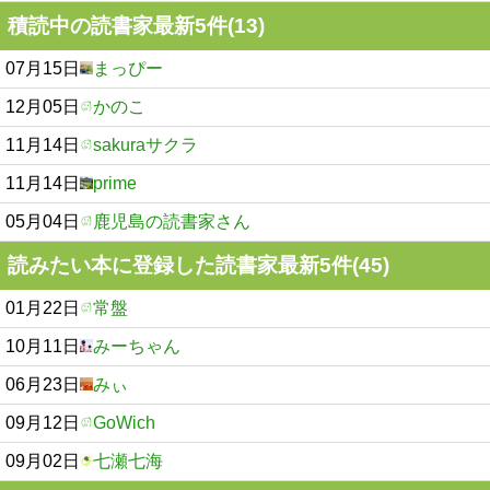
積読中の読書家最新5件(13)
07月15日
まっぴー
12月05日
かのこ
11月14日
sakuraサクラ
11月14日
prime
05月04日
鹿児島の読書家さん
読みたい本に登録した読書家最新5件(45)
01月22日
常盤
10月11日
みーちゃん
06月23日
みぃ
09月12日
GoWich
09月02日
七瀬七海