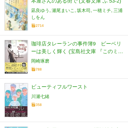
本屋さんのある街で (文春文庫 ふ 53-2)
凪良ゆう
瀬尾まいこ
坂木司
一穂ミチ
三浦
しをん
2714
珈琲店タレーランの事件簿9 ピーベリ
ーは美しく輝く (宝島社文庫 『このミ
ス』大賞シリーズ)
岡崎琢磨
788
ビューティフルワースト
川瀬七緒
358