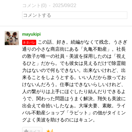
コメント(0)
2025/09/22
mayukipi
この話、好き。続編がなくて残念。うさぎ
ネタバレ
通りの小さな商店街にある「丸亀不動産」。社長
の敦子が唯一の社員・美波を採用したのは「視え
るひと」だから。でも彼女は見えるだけで除霊能
力はないので何もできない。出来ないけれど、出
来ることをしようとする。いい人だから放ってお
けないんだろう。仕事はできないらしいけれど、
人の繋がりは上手にほぐしたり結んだりできるよ
うで、関わった問題はうまく解決。翔矢も美波に
出会えて命拾いしたなぁ。大塚夫妻、素敵。ライ
バル不動産ショップ「ラビット」の佃がタイミン
グよく美波を助けるのにはキュン。
★4
ナイス