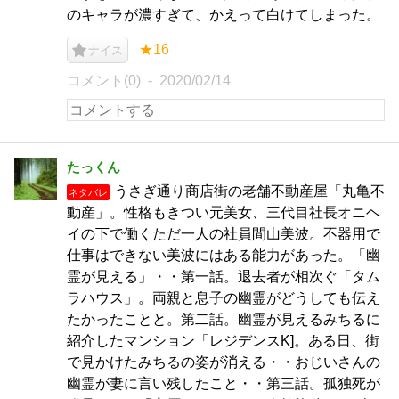
のキャラが濃すぎて、かえって白けてしまった。
★16
ナイス
コメント(0)
2020/02/14
たっくん
うさぎ通り商店街の老舗不動産屋「丸亀不
ネタバレ
動産」。性格もきつい元美女、三代目社長オニヘ
イの下で働くただ一人の社員間山美波。不器用で
仕事はできない美波にはある能力があった。「幽
霊が見える」・・第一話。退去者が相次ぐ「タム
ラハウス」。両親と息子の幽霊がどうしても伝え
たかったことと。第二話。幽霊が見えるみちるに
紹介したマンション「レジデンスK]。ある日、街
で見かけたみちるの姿が消える・・おじいさんの
幽霊が妻に言い残したこと・・第三話。孤独死が