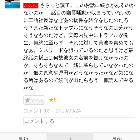
さらっと読了。このお話に続きがあるのか
ネタバレ
ないのか。1話目の幽霊騒動が収まっていないの
に二瓶社長はなぜあの物件を紹介をしたのだろ
う？また新たなトラブルになりそうなのは分かり
そうなものだけど。実際内見中にトラブルが発
生、契約に至らず。それに対して美波を責めても
なぁ。ミスリードを狙っているのだと思うけど最
終話の坂上は何故彼女の名前を告げなかったの
か、そもそもなんで一緒に暮らしていなかったの
か。佃の真意や戸田がどうなかったかなど気にな
る所はあるので続刊が出たらもう一冊読んでみる
かな。
★6
ナイス
コメント(0)
2019/09/24
最初
1
最後