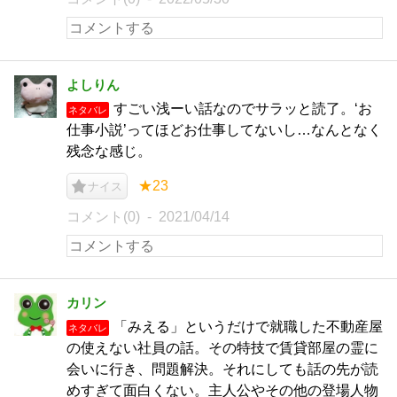
よしりん
すごい浅ーい話なのでサラッと読了。‘お
ネタバレ
仕事小説’ってほどお仕事してないし…なんとなく
残念な感じ。
★23
ナイス
コメント(0)
2021/04/14
カリン
「みえる」というだけで就職した不動産屋
ネタバレ
の使えない社員の話。その特技で賃貸部屋の霊に
会いに行き、問題解決。それにしても話の先が読
めすぎて面白くない。主人公やその他の登場人物