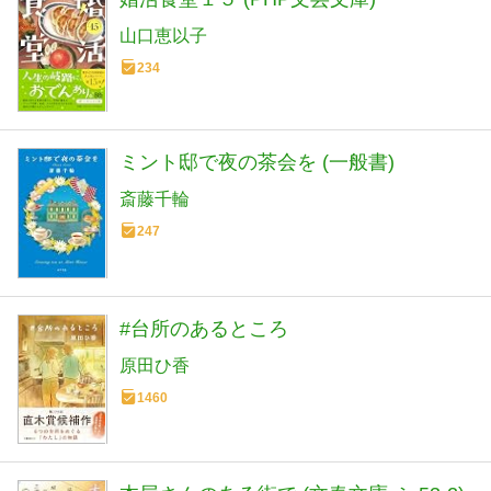
山口恵以子
234
ミント邸で夜の茶会を (一般書)
斎藤千輪
247
#台所のあるところ
原田ひ香
1460