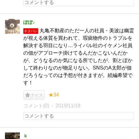
ぽぽ♪
丸亀不動産のただ一人の社員・美波は幽霊
ネタバレ
が視える体質を買われて、瑕疵物件のトラブルを
解決する羽目になり…ライバル社のイケメン社員
の佃がアプローチ掛けてるんだかこないんだか
が、どうなるのか気になる所でしたが、割とぼか
して終わりなのが物足りない。SNSのA太郎が佃
だろうなってのは予想が付きますが。続編希望で
す！
★34
ナイス
コメント(0)
2019/11/18
ｋ