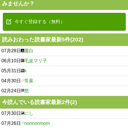
みませんか？
今すぐ登録する（無料）
読みおわった読書家最新5件(202)
07月28日
蕭白
06月10日
毛皮マリ子
05月31日
k
04月30日
常葉
02月24日
悠
今読んでいる読書家最新2件(2)
07月30日
にし
07月26日
nonnonmom