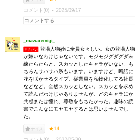
コメント(0)
2025/09/17
_mawaremigi_
登場人物妙に全員女々しい。女の登場人物
ネタバレ
が嫌いなわけじゃないです。モジモジグダグダ未
練たらたらと、スカッとしたキャラがいない。も
ちろんサバサバ系もいます。いますけど、噂話に
花を咲かせるタイプ、従業員を私物化してる社長
などなど。全然スカッとしない。スカッとを求め
て読んだわけじゃありませんが、どのキャラにか
共感または憧れ、尊敬をもちたかった。趣味の読
書でこんなにモヤモヤするとは思いませんでし
た。
★14
ナイス
コメント(0)
2022/05/30