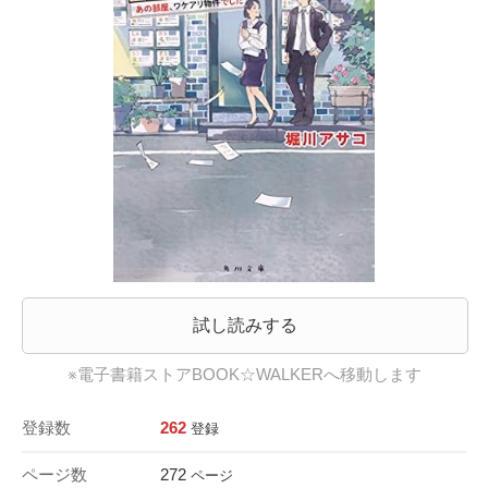
試し読みする
※電子書籍ストアBOOK☆WALKERへ移動します
登録数
262
登録
ページ数
272
ページ