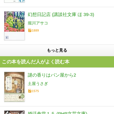
幻想日記店 (講談社文庫 ほ 39-3)
堀川アサコ
1889
もっと見る
この本を読んだ人がよく読む本
謎の香りはパン屋から2
土屋うさぎ
1575
婚活食堂１５ (PHP文芸文庫)