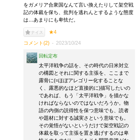
をガメリア合衆国なんて言い換えたりして架空戦
記の体裁を保ち、批判を逃れんとするような態度
は…あまりにも卑怯だ。
★4
ナイス
コメント(2)
2023/10/24
回転定布
太平洋戦争の話を、その時代の日米対立
の構図とそれに関する主張を、ここまで
露骨に(=ほぼアレゴリー化することな
く、露悪的なほど直接的に)描写したいの
であれば、もう「太平洋戦争」を描かな
ければならないのではないだろうか。物
語の内側の説得性を保つ意味でも、読者
や題材に対する誠実さという意味でも。
その覚悟がないというだけで架空戦記の
体裁を取って主張を置き逃げするのは卑