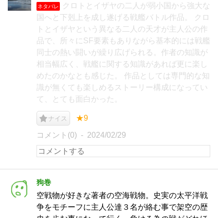
クロトとイザヤの二人が弱小国から強大な
ネタバレ
国へと下剋上を成し遂げる戦艦バトル作品。 クロ
トとイザヤという異なる二人の天才が主人公の作
品で、所々にSF要素もありながら基本的には戦艦
同士の熱い闘いが繰り広げられる。作者の知識が
相当幅広く、戦艦に関する知識があれば更に楽し
めたのかなとも感じた。 作品としては専門的な知
識が無くても楽しめるストーリー構成になってい
て、とても面白かった。
★9
ナイス
コメント(0)
2024/02/29
狗巻
空戦物が好きな著者の空海戦物。史実の太平洋戦
争をモチーフに主人公達３名が絡む事で架空の歴