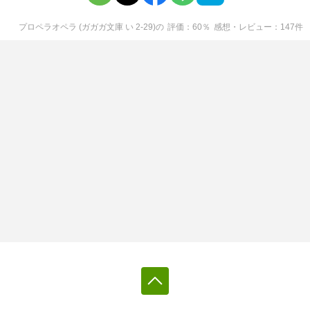
プロペラオペラ (ガガガ文庫 い 2-29)
の
評価
60
％
感想・レビュー
147
件