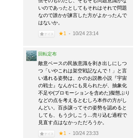
怯そのものだし、そもそも問題意識がな
いのであったとしてもそれはそれで問題
なので誰かが諫言した方がよかったんで
はないか。
★1
10/24 23:14
ナイス
回転定布
敵意ベースの民族意識を剥き出しにしつ
つ「いやこれは架空戦記なんで！」と言
い逃れる姿勢は、かのお説教小説『宇宙
の戦士』なんかにも見られたが、抽象化
不足や(プロモーションを含めた)擬態ぶり
などの点を考えるとむしろ本作の方がし
んどい。百歩譲ってその姿勢を認めると
しても、もう少しこう…売り込む過程で
見直す点はなかっただろうか。
★1
10/24 23:33
ナイス