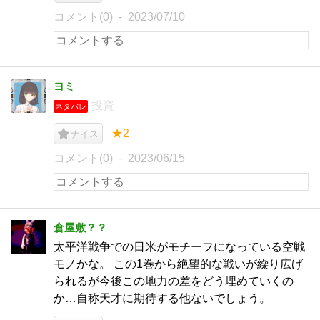
コメント(0)
2023/07/10
ヨミ
投資
ネタバレ
★2
ナイス
コメント(0)
2023/06/15
倉屋敷？？
太平洋戦争での日米がモチーフになっている空戦
モノかな。 この1巻から絶望的な戦いが繰り広げ
られるが今後この地力の差をどう埋めていくの
か…自称天才に期待する他ないでしょう。