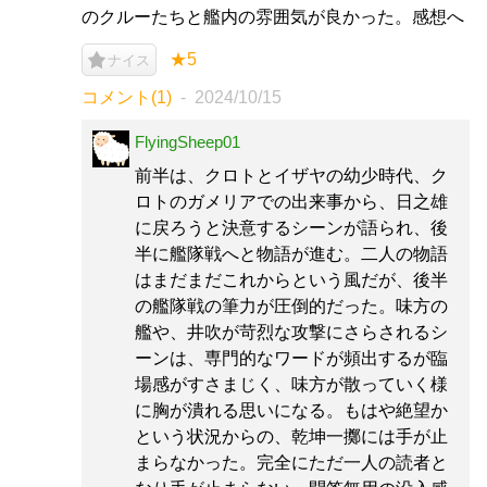
のクルーたちと艦内の雰囲気が良かった。感想へ
★5
ナイス
コメント(1)
2024/10/15
FlyingSheep01
前半は、クロトとイザヤの幼少時代、ク
ロトのガメリアでの出来事から、日之雄
に戻ろうと決意するシーンが語られ、後
半に艦隊戦へと物語が進む。二人の物語
はまだまだこれからという風だが、後半
の艦隊戦の筆力が圧倒的だった。味方の
艦や、井吹が苛烈な攻撃にさらされるシ
ーンは、専門的なワードが頻出するが臨
場感がすさまじく、味方が散っていく様
に胸が潰れる思いになる。もはや絶望か
という状況からの、乾坤一擲には手が止
まらなかった。完全にただ一人の読者と