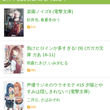
楽園ノイズ8 (電撃文庫)
杉井光
春夏冬ゆう
131
負けヒロインが多すぎる! (9) (ガガガ文
庫 ガあ 16-11)
雨森たきび
いみぎむる
381
声優ラジオのウラオモテ #15 夕陽とや
すみは隠しきれない! (電撃文庫)
二月公
さばみぞれ
108