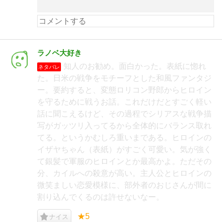
ラノベ大好き
知人のお勧め。面白かった。表紙に惚れ
ネタバレ
た。日米の戦争をモチーフとした和風ファンタジ
ー。要約すると、変態ロリコン野郎からヒロイン
を守るために戦うお話。これだけだとすごく軽い
話に聞こえるけど、その過程でシリアスな戦争描
写がガッツリ入ってるから全体的にバランス取れ
てる。というかむしろ重いまである。ヒロインの
イザヤちゃん（表紙）がすごく可愛い。気が強く
て銀髪で軍服のヒロインとか最高かよ。ただその
分、カイルへの殺意が高い。主人公とヒロインの
微笑ましい恋愛模様に、部外者のおじさんが間に
割り込んでくるのは許せないなー。
★5
ナイス