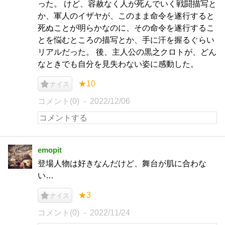
った。 けど、容赦なく人が死んでいく戦闘描写と
か、軍人のイザヤが、このまま命令を遂行すると
死ぬことが明らかなのに、その命令を遂行するこ
とを悩むところの描写とか、手に汗を握るぐらい
リアルだった。 後、主人公の黒之クロトが、どん
なときでも自分を見失わない姿に感動した。
★10
ナイス
コメント(0)
2022/12/06
emopit
登場人物は好きなんだけど、舞台が肌に合わな
い…
★3
ナイス
コメント(0)
2022/11/24