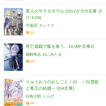
変人のサラダボウル (10) (ガガガ文庫 ガ
ひ 4-24)
平坂読
カントク
110
死亡遊戯で飯を食う。10 (MF文庫J)
鵜飼有志
ねこめたる
180
りゅうおうのおしごと！21 ～白雪姫
と竜王の結婚～ (GA文庫)
白鳥士郎
しらび
169