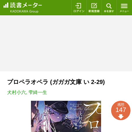
ログイン
新規登録
本を探
プロペラオペラ (ガガガ文庫 い 2-29)
犬村小六
,
雫綺一生
感想
147