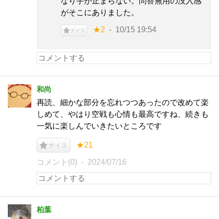
なり手が止まらない。問答無用の没入感
がそこにありました。
★2
10/15 19:54
ナイス
和尚
再読、細かな部分を忘れつつあったので改めて楽
しめて、やはり空戦も心情も最高ですね、続きも
一気に楽しんでいきたいところです
★21
ナイス
コメント(0)
2024/07/16
柏葉