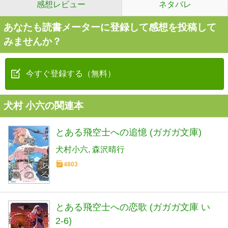
感想レビュー
ネタバレ
あなたも読書メーターに登録して感想を投稿して
みませんか？
今すぐ登録する（無料）
犬村 小六の関連本
とある飛空士への追憶 (ガガガ文庫)
犬村小六
森沢晴行
4803
とある飛空士への恋歌 (ガガガ文庫 い
2-6)