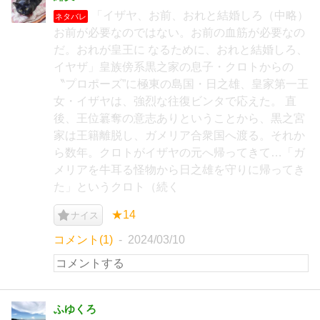
「イザヤ、お前、おれと結婚しろ（中略）
ネタバレ
お前が必要なのではない。お前の血筋が必要なの
だ。おれが皇王に なるために、おれと結婚しろ、
イヤザ」皇族傍系黒之家の息子・クロトからの
〝プロポーズ”に極東の島国・日之雄、皇家第一王
女・イザヤは、強烈な往復ビンタで応えた。 直
後、王位簒奪の意志ありということから、黒之宮
家は王籍離脱し、ガメリア合衆国へ渡る。それか
ら数年。クロトがイザヤの元へ帰ってきて…「ガ
メリアを牛耳る怪物から日之雄を守りに帰ってき
た」というクロト（続く
★14
ナイス
コメント(1)
2024/03/10
ふゆくろ