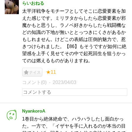
らいおねる
太平洋戦争をモチーフとしてそこに恋愛要素を加
えた感じです。ミリヲタからしたら恋愛要素が邪
魔かもと思うし、ラノベ好きからしたら戦闘機な
どの知識の下地が無いととっつきにくさがあるか
もしれません。けどこの表紙は圧倒的魅力で、惹
きつけられました。【86】もそうですが如何に絶
望感を上手く見せてその中で起死回生を狙うかっ
てのは燃えるものがありますね。
★11
ナイス
コメント(0)
2023/04/03
NyankoroA
1巻目から絶体絶命で、ハラハラしたし面白かっ
た。一方で、「イザヤを手に入れるのが本当の目