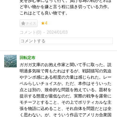
史を歩む事になって行く。負ける為の戦がどれほ
ど辛い物かを嫌と言う程に描き切っている力作。
これはとても良い物です。
★4
ナイス
コメント(0)
2024/01/03
回転定布
ガガガ文庫のお抱え作家と聞いて手に取った。説
明過多気味で胃もたれはするが、戦闘描写の気迫
やテンポ感にある程度の力量は感じられた。レー
ベルらしいチョイスか。ただ、本作はそういった
点とは別の、致命的な問題を抱えている。題材を
提示する態度が最低なのだ。実際の戦争を露骨に
モチーフとすること、その上でポリティカルな主
張を物語に込めること、それ自体を問題だとは全
く思わない。が、そういう作品でアメリカ合衆国