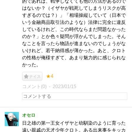
的であれば、戦争しなくても他の方法があるので
はないか？（イザヤが戦死してしまうリスクが高
すぎるのでは？）」「相場操縦していて（日本で
いう金融商品取引法のような）法律に完全に違反
しているけれど、この時代ならまだ問題なかった
のか？」とか色々疑問が浮かんでしまった。そん
なことを言ったら物語が進まないのでしょうがな
いけれど、若干納得感が薄かった。あと、クロト
の性格が俺様すぎて、あまり魅力的に感じられな
かった。
★4
ナイス
コメント(0)
2023/01/15
オセロ
日之雄の第一王女イザヤと幼馴染のように育った
遠い親戚の天才少年クロト。ある出来事をキッカ