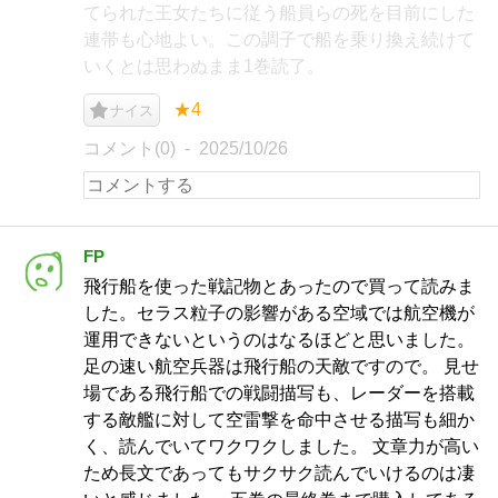
てられた王女たちに従う船員らの死を目前にした
連帯も心地よい。この調子で船を乗り換え続けて
いくとは思わぬまま1巻読了。
★4
ナイス
コメント(0)
2025/10/26
FP
飛行船を使った戦記物とあったので買って読みま
した。セラス粒子の影響がある空域では航空機が
運用できないというのはなるほどと思いました。
足の速い航空兵器は飛行船の天敵ですので。 見せ
場である飛行船での戦闘描写も、レーダーを搭載
する敵艦に対して空雷撃を命中させる描写も細か
く、読んでいてワクワクしました。 文章力が高い
ため長文であってもサクサク読んでいけるのは凄