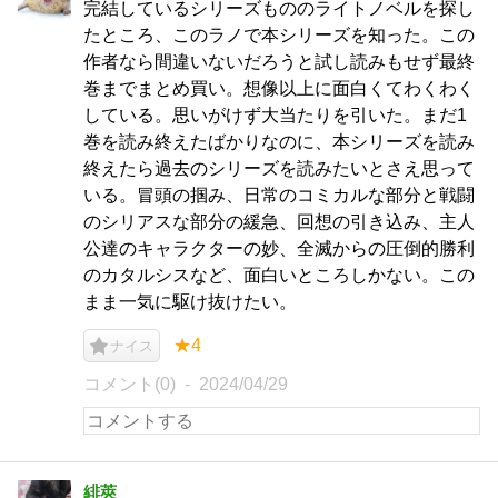
完結しているシリーズもののライトノベルを探し
たところ、このラノで本シリーズを知った。この
作者なら間違いないだろうと試し読みもせず最終
巻までまとめ買い。想像以上に面白くてわくわく
している。思いがけず大当たりを引いた。まだ1
巻を読み終えたばかりなのに、本シリーズを読み
終えたら過去のシリーズを読みたいとさえ思って
いる。冒頭の掴み、日常のコミカルな部分と戦闘
のシリアスな部分の緩急、回想の引き込み、主人
公達のキャラクターの妙、全滅からの圧倒的勝利
のカタルシスなど、面白いところしかない。この
まま一気に駆け抜けたい。
★4
ナイス
コメント(0)
2024/04/29
緋莢