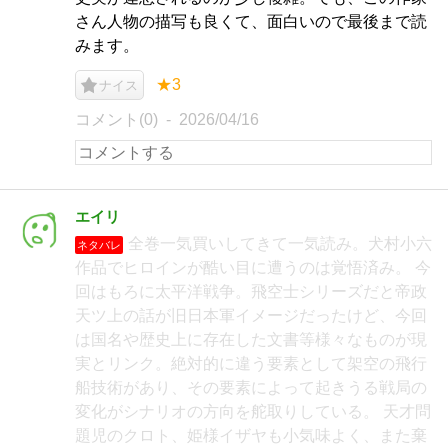
さん人物の描写も良くて、面白いので最後まで読
みます。
★3
ナイス
コメント(0)
2026/04/16
エイリ
全巻一気買いしてきて一気読み。犬村小六
ネタバレ
作品でヒロインが酷い目に遭うのは覚悟済み。 今
回はもろに太平洋戦争。飛空士シリーズだと帝政
天ツ上の話が旧日本軍イメージだったけど、今回
は国名や歴史上に存在した文書等様々なものが現
実とリンク。絶対的に違う要素として架空の飛行
船技術があり、その要素によって起きうる戦局の
変化がシナリオの方向を舵取りしている。 天才問
題児のクロト、姫様イザヤも小気味よく、また棄