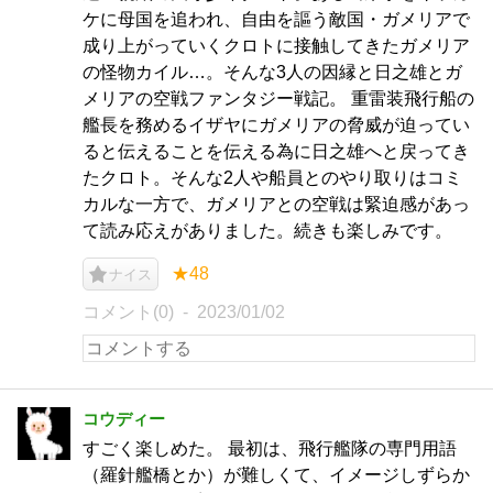
ケに母国を追われ、自由を謳う敵国・ガメリアで
成り上がっていくクロトに接触してきたガメリア
の怪物カイル…。そんな3人の因縁と日之雄とガ
メリアの空戦ファンタジー戦記。 重雷装飛行船の
艦長を務めるイザヤにガメリアの脅威が迫ってい
ると伝えることを伝える為に日之雄へと戻ってき
たクロト。そんな2人や船員とのやり取りはコミ
カルな一方で、ガメリアとの空戦は緊迫感があっ
て読み応えがありました。続きも楽しみです。
★48
ナイス
コメント(0)
2023/01/02
コウディー
すごく楽しめた。 最初は、飛行艦隊の専門用語
（羅針艦橋とか）が難しくて、イメージしずらか