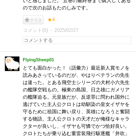
いと感じました。 五巻の最終巻まで購入してある
ので次のお話もたのしみです。
★4
ナイス
コメント(0)
2025/02/27
FlyingSheep01
とても面白かった！（語彙力）最近新人賞モノを
読みあさっているのだが、やはりベテランの先生
は違った。とある飛空士シリーズの犬村小六先生
の艦隊空戦もの。極東の島国、日之雄にガメリア
の艦隊迫る。元皇族だが、反逆罪に問われ国外に
逃げていた主人公クロトは幼馴染の皇女イザヤを
守るために祖国に舞い戻り、英雄になろうと奮闘
する物語。主人公クロトの天才だが俺様なキャラ
クターが良いし、イザヤも可憐でかつ恰好良い。
クロトたちが乗り込む重雷装飛行駆逐艦「井吹」