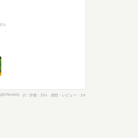
せん
t Novels)
の
評価
33
感想・レビュー
1
％
件