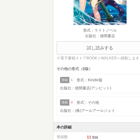
形式：ライトノベル
出版社：徳間書店
試し読みする
※電子書籍ストアBOOK☆WALKERへ移動します
その他の形式（β版）
形式：Kindle版
登録
1
出版社：徳間書店(アンビット)
形式：その他
登録
0
出版社：(株)アールアールジェイ
本の詳細
登録数
11
登録