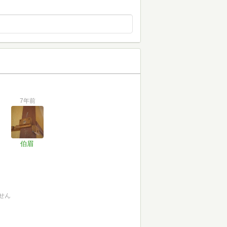
7年前
伯眉
せん