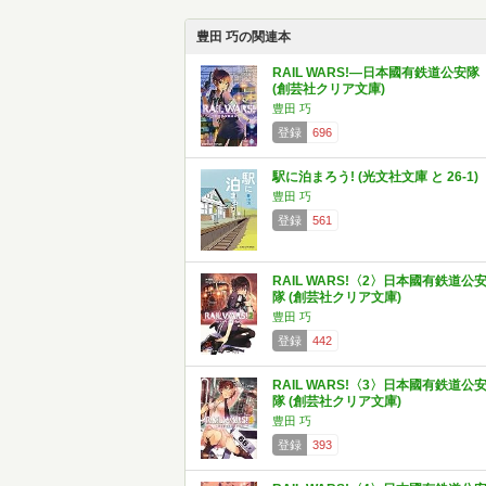
豊田 巧の関連本
RAIL WARS!―日本國有鉄道公安隊
(創芸社クリア文庫)
豊田 巧
登録
696
駅に泊まろう! (光文社文庫 と 26-1)
豊田 巧
登録
561
RAIL WARS!〈2〉日本國有鉄道公
隊 (創芸社クリア文庫)
豊田 巧
登録
442
RAIL WARS!〈3〉日本國有鉄道公
隊 (創芸社クリア文庫)
豊田 巧
登録
393