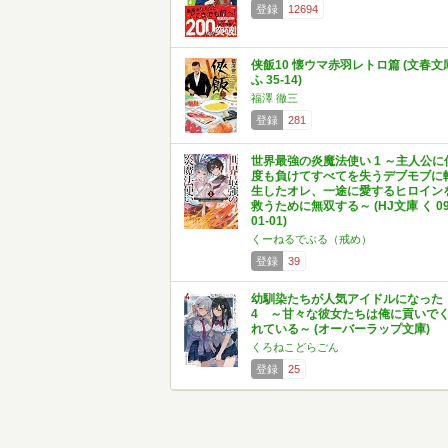
登録
12694
侠飯10 懐ウマ赤羽レトロ篇 (文春文
ふ 35-14)
福澤 徹三
登録
281
世界最強の炎魔法使い 1 ～主人公に
度も負けてすべてを失うデブモブに
生したオレ、一途に愛するヒロイン
救うために無双する～ (HJ文庫 く 09
01-01)
くーねるでぶる（戒め）
登録
39
幼馴染たちが人気アイドルになった
4 ～甘々な彼女たちは俺に貢いで
れている～ (オーバーラップ文庫)
くろねこどらごん
登録
25