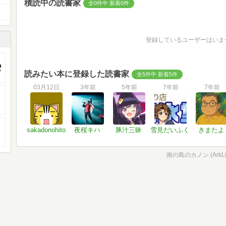
積読中の読書家
全0件中 新着0件
登録しているユーザーはいま
読みたい本に登録した読書家
全5件中 新着5件
03月12日
3年前
5年前
7年前
7年前
sakadonohito
夜桜キハ
豚汁三昧
雪見だいふく
きまたよ
南の島のカノン (ArkLigh