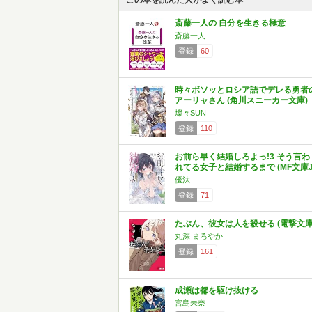
この本を読んだ人がよく読む本
斎藤一人の 自分を生きる極意
斎藤一人
登録
60
時々ボソッとロシア語でデレる勇者
アーリャさん (角川スニーカー文庫)
燦々SUN
登録
110
お前ら早く結婚しろよっ!3 そう言わ
れてる女子と結婚するまで (MF文庫J
優汰
登録
71
たぶん、彼女は人を殺せる (電撃文庫
丸深 まろやか
登録
161
成瀬は都を駆け抜ける
宮島未奈