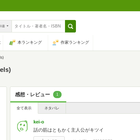
n和書
は
本ランキング
作家ランキング
s)
ls)
感想・レビュー
1
全て表示
ネタバレ
kei-o
話の筋はともかく主人公がキツイ