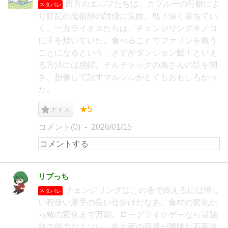
西方のエルフたちは、カブルーの行動によ
ネタバレ
り狂乱の魔術師の討伐に失敗。地下深く落ちてい
く。一方ライオスたちは、チェンジリングキノコ
に手を焼いていた。食べることでファリンを救う
ことになるという、さすがダンジョン飯！といえ
る方法には脱帽。チルチャックの奥さんの話を聞
き、想像して話すマルシルがとてもおもしろかっ
た。
★5
ナイス
コメント(0)
2026/01/15
リブっち
チェンジリングはこの巻で終えるには惜し
ネタバレ
い程使い勝手の良い仕掛けだなあ。食材の変化か
ら敵の変化まで万能。ローグライクゲーなら最強
格の能力だよソレ。生と死の境界が曖昧な不死迷