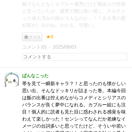
報でなんとなくカブルー優秀だけど難ありの性格
と思っていたが、優秀で難は無い感じ。チルチャ
ック成人済みの娘が３人なのか…！！歩き茸の愛
好家がいるのね。わかる。可愛い。
★6
ナイス
コメント(0)
2025/06/03
ぱんなこった
帯を見て一瞬新キャラ？！と思ったのも懐かしい
思い出、そんなドッキリが詰まった巻。本編今回
は飯の出番は控えめながらコメディとシリアスの
バランスが良く夢中になれる。カブルー組にも注
目！個人的に読者も見た目に惑わされる感覚を味
わえて楽しかった！センシってなんだか老練なイ
メージの台詞多いと思ってたけど、そういや若い