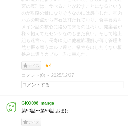
宮の真理は、食べることが殺すことになるという
のが攻略の鍵になりそうなのには感心した。竜肉
ハムの時点から布石は打たれており、食事要素を
メイン話の核心に絡めて来るのは巧い。発案者が
様々抱えてたセンシなのもまた良い。そして地上
組も迷宮へ。長寿ゆえに他種族理解が薄く管理者
然と振る舞うエルフ達と、犠牲を出したくない板
挟みに遭うカブルー君に幸あれ。
★4
ナイス
コメント(0)
2025/12/27
GKO098_manga
第50話〜第56話,おまけ
ナイス