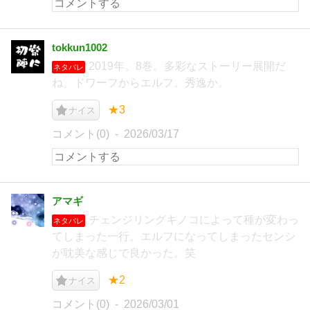
tokkun1002
2019年。8巻。多彩なストーリー展開だ
ネタバレ
ね。ドワーフからエルフ。秀逸か。
★3
ナイス
コメント(0)
2026/03/17
アマギ
チェンジリングキノコによって種が変わっ
ネタバレ
てしまった一行。エルフになってしまったセンシ
が耽美な感じで良かった。笑
★2
ナイス
コメント(0)
2026/03/01