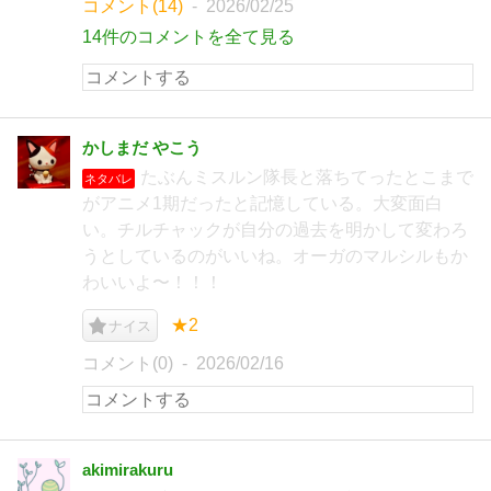
コメント(14)
2026/02/25
14件のコメントを全て見る
かしまだ やこう
たぶんミスルン隊長と落ちてったとこまで
ネタバレ
がアニメ1期だったと記憶している。大変面白
い。チルチャックが自分の過去を明かして変わろ
うとしているのがいいね。オーガのマルシルもか
わいいよ〜！！！
★2
ナイス
コメント(0)
2026/02/16
akimirakuru