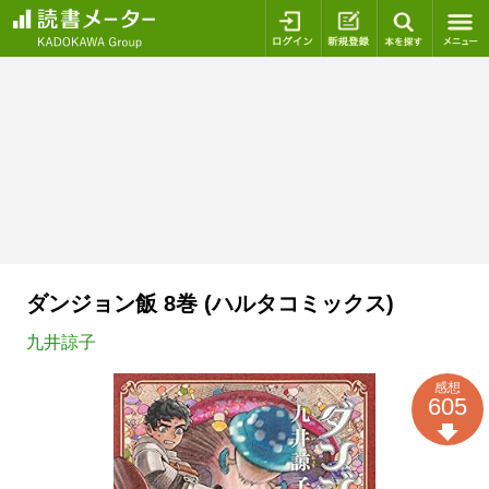
ログイン
新規登録
本を探
ダンジョン飯 8巻 (ハルタコミックス)
九井諒子
感想
605