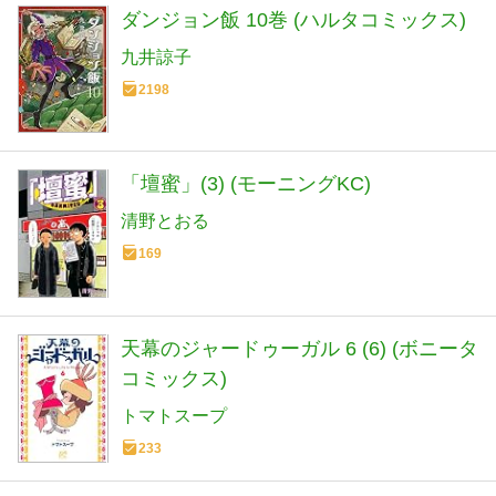
ダンジョン飯 10巻 (ハルタコミックス)
九井諒子
2198
「壇蜜」(3) (モーニングKC)
清野とおる
169
天幕のジャードゥーガル 6 (6) (ボニータ
コミックス)
トマトスープ
233