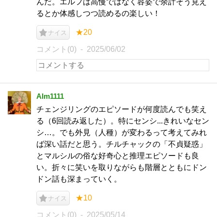
んだ。エルフは高慢ではなく容姿で余計そう見え
るとか体感しつつ読めるの楽しい！
★20
ナイス
コメント(0)
2025/06/02
Alm1111
チェンジリングのエピソードが何度読んでも笑え
る（6回読み返した）。特にセンシ...きれいなセン
シ…。でも外見（人種）が変わるって考えてみれ
ば深い話だと思う。チルチャックの「不貞疑惑」
とマルシルの俗な好奇心と推理エピソードも良
い。折々に笑いを取りながらも階層とともにドン
ドン話も深まっていく。
★10
ナイス
コメント(0)
2025/05/14