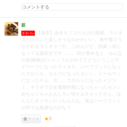
萩
【借本】歩きキノコだらけの表紙、ライオ
ネタバレ
スだけホント楽しそうなのかわいい。 食中毒でう
なされるライオス一行。ごめんけど、顔真っ赤に
なってる姿好きです……。 目が覚めると、みんな
の姿(種族)がシャッフルされててどういうこと?!
ドワーフになったライオス、ハーフフットになっ
たマルシル、エルフになったセンシ、トールマン
になったチル、犬……コボルトになったイヅツ
ミ。キラキラ少女漫画作画になっちゃったセンシ
めちゃくちゃおもしろい🤣チルチャックさん、ほ
んとにオジサンだったんだな。実はハーフフット
の中では長身なのかな？
★3
ナイス