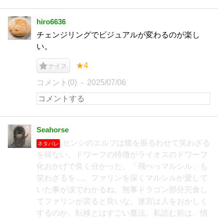
hiro6636
チェンジリングでビジュアルが変わるのが楽し
い。
★4
ナイス
コメント(0)
2025/07/06
Seahorse
センシのエルフは腹を振るわせて笑わざる
ネタバレ
を得ない。ドワーフの特徴がライオスのドワーフ
化おかげで良く分かった。「飛べっマルシル」も
笑わざるを…。ファリンを深くマルシルが愛して
いた事が涙でわかるね。無事ドラゴン部分完食し
てファリンが戻ると良いな。迷宮は人をおかしく
するのか。転移とはすごい魔法。私読む前は、情