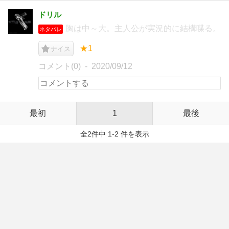
ドリル
胸は中～大。主人公が実況的に結構喋る。
ネタバレ
★1
ナイス
コメント(0)
2020/09/12
最初
1
最後
全2件中 1-2 件を表示