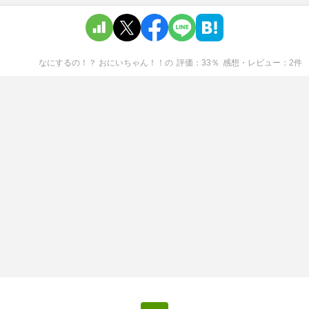
なにするの！？ おにいちゃん！！
の
評価
33
％
感想・レビュー
2
件