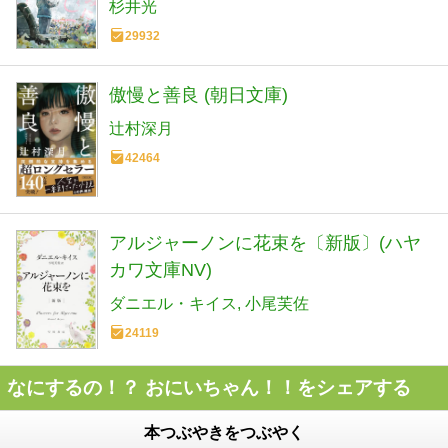
杉井光
29932
傲慢と善良 (朝日文庫)
辻村深月
42464
アルジャーノンに花束を〔新版〕(ハヤ
カワ文庫NV)
ダニエル・キイス
小尾芙佐
24119
なにするの！？ おにいちゃん！！をシェアする
本つぶやきをつぶやく