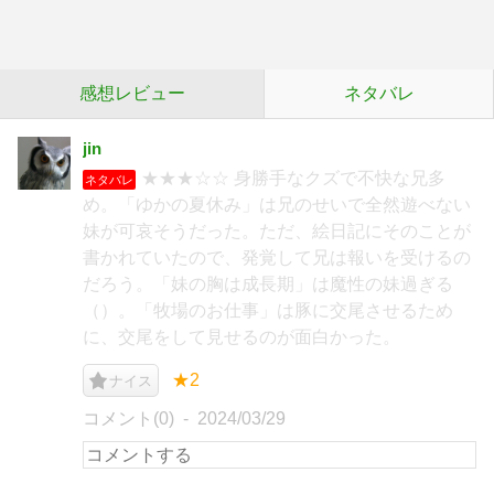
感想レビュー
ネタバレ
jin
★★★☆☆ 身勝手なクズで不快な兄多
ネタバレ
め。「ゆかの夏休み」は兄のせいで全然遊べない
妹が可哀そうだった。ただ、絵日記にそのことが
書かれていたので、発覚して兄は報いを受けるの
だろう。「妹の胸は成長期」は魔性の妹過ぎる
（）。「牧場のお仕事」は豚に交尾させるため
に、交尾をして見せるのが面白かった。
★2
ナイス
コメント(0)
2024/03/29