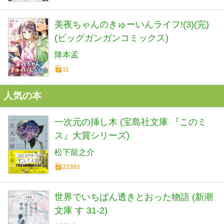
美夜ちゃんのきゅーいんライフ!(3)(完)
(ビッグガンガンコミックス)
降本孟
11
人気の本
一次元の挿し木 (宝島社文庫 『このミ
ス』大賞シリーズ)
松下龍之介
23392
世界でいちばん透きとおった物語 (新潮
文庫 す 31-2)