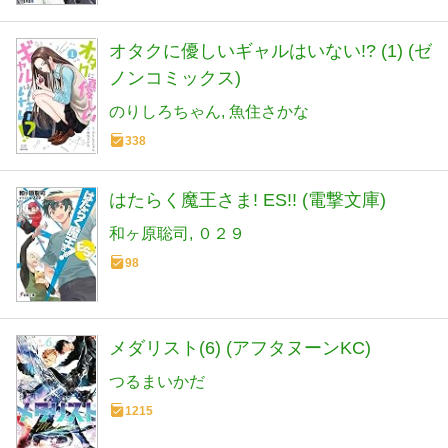
オタクに優しいギャルはいない!? (1) (ゼ
ノンコミックス)
のりしろちゃん
魚住さかな
338
はたらく魔王さま! ES!! (電撃文庫)
和ヶ原聡司
０２９
98
メダリスト(6) (アフタヌーンKC)
つるまいかだ
1215