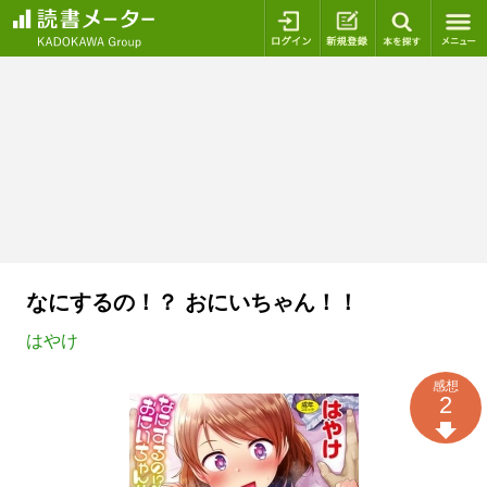
ログイン
新規登録
本を探
なにするの！？ おにいちゃん！！
はやけ
感想
2