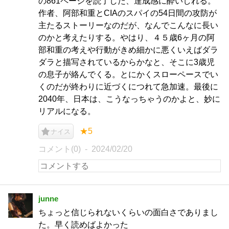
の861ページを読了した、達成感に酔いしれる。
作者、阿部和重とCIAのスパイの54日間の攻防が
主たるストーリーなのだが、なんでこんなに長い
のかと考えたりする。やはり、４５歳6ヶ月の阿
部和重の考えや行動がきめ細かに悪くいえばダラ
ダラと描写されているからかなと、そこに3歳児
の息子が絡んでくる。とにかくスローペースでい
くのだが終わりに近づくにつれて急加速。最後に
2040年、日本は、こうなっちゃうのかよと、妙に
リアルになる。
★5
ナイス
コメント(0)
2024/02/20
junne
ちょっと信じられないくらいの面白さでありまし
た。早く読めばよかった