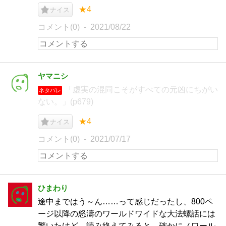
★4
ナイス
コメント(0)
2021/08/22
ヤマニシ
「虚実の混同こそがすべての元凶にちがい
ネタバレ
ない。」(p679)
★4
ナイス
コメント(0)
2021/07/17
ひまわり
途中まではう～ん……って感じだったし、800ペ
ージ以降の怒濤のワールドワイドな大法螺話には
驚いたけど、読み終えてみると、確かにノワール