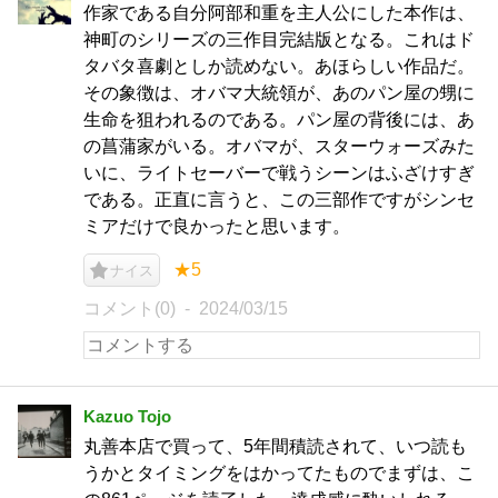
作家である自分阿部和重を主人公にした本作は、
神町のシリーズの三作目完結版となる。これはド
タバタ喜劇としか読めない。あほらしい作品だ。
その象徴は、オバマ大統領が、あのパン屋の甥に
生命を狙われるのである。パン屋の背後には、あ
の菖蒲家がいる。オバマが、スターウォーズみた
いに、ライトセーバーで戦うシーンはふざけすぎ
である。正直に言うと、この三部作ですがシンセ
ミアだけで良かったと思います。
★5
ナイス
コメント(0)
2024/03/15
Kazuo Tojo
丸善本店で買って、5年間積読されて、いつ読も
うかとタイミングをはかってたものでまずは、こ