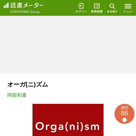
ログイン
新規登録
本を探
オーガ(ニ)ズム
阿部和重
感想
86