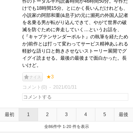
作のトータル平均読書時間が46時間50分。今作だ
けでも18時間15分。とにかく長いんだけれども、
小説家の阿部和重(&息子)の元に瀕死の外国人記者
を名乗る男が転がり込んできて、やがて世界の破
滅を防ぐために奔走していく…というお話を、
(『キャプテンサンダーボルト』の執筆を経たため
か)前作とは打って変わってサービス精神あふれる
軽妙な語り口と飽きさせないストーリー展開でグ
イグイ読ませる。最後の最後まで面白かった。長
いけど。
★3
ナイス
コメント(0)
2021/01/31
最初
1
2
3
4
5
最後
全86件中 1-20 件を表示