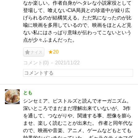
なか楽しい。作者自身がヘタレな小説家役として
登場して、喰えないCIA局員との珍道中が繰り広
げられるのが結構笑える。ただ気になったのが比
喩に映画を多用しているので、映画をほとんど見
ない私にはさっぱり意味が伝わってこないという
点が少々ふまんだった。
★20
ナイス
コメント(0)
2021/11/22
とも
シンセミア、ピストルズと読んでオーガニズム。
深いところでまだまだ理解出来ていないが、 3作
を通して、つながりや、関連する事、想像を膨ら
ませ、楽しく読むことが出来た。 作者と同年代な
ので、映画や音楽、アニメ、ゲームなどもとても
効果的なパンチなっていた。 ギャラクティカマグ