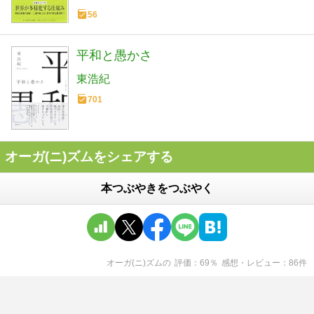
56
平和と愚かさ
東浩紀
701
オーガ(ニ)ズムをシェアする
本つぶやきをつぶやく
オーガ(ニ)ズム
の
評価
69
％
感想・レビュー
86
件