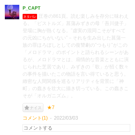
P_CAPT
圧巻の861頁。読む楽しみを存分に味わえ
ネタバレ
る。「ピストルズ」菖蒲みずきの母「吾川捷子」
登場に胸が熱くなる。"虚実の混同こそがすべて
の元凶にちがいない"－それを生み出した菖蒲一
族の罪ほろぼしとしての復讐劇の"つもり"がこの
「メロドラマ」のポイントと語られるシーンがあ
るが、メロドラマとは、扇情的な音楽とともに演
じられた芝居であり、みずきの「歌」が招く数々
の事件を描いたこの物語を言い得ていると思う。
緻密な人間関係を巡るリアリティを背景に「神
町」の蠢きを壮大に描き切っている。この蠢きこ
そが「オルガニズム」。
★7
ナイス
コメント(1)
2022/03/03