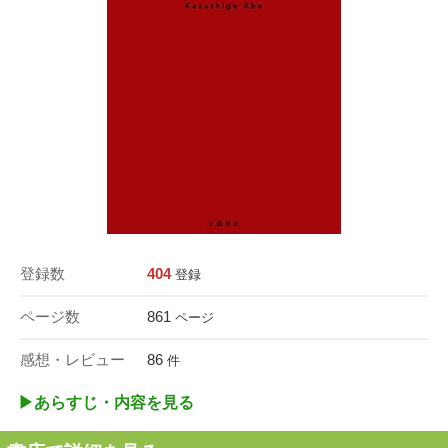
登録数
404
登録
ページ数
861
ページ
感想・レビュー
86
件
▶︎あらすじ・内容を見る