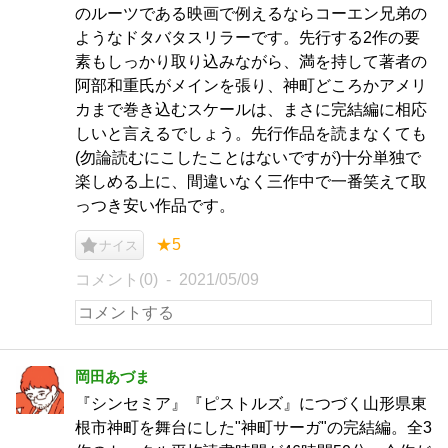
のルーツである映画で例えるならコーエン兄弟の
ようなドタバタスリラーです。先行する2作の要
素もしっかり取り込みながら、満を持して著者の
阿部和重氏がメインを張り、神町どころかアメリ
カまで巻き込むスケールは、まさに完結編に相応
しいと言えるでしょう。先行作品を読まなくても
(勿論読むにこしたことはないですが)十分単独で
楽しめる上に、間違いなく三作中で一番笑えて取
っつき安い作品です。
★5
ナイス
コメント(0)
2021/05/09
岡田あづま
『シンセミア』『ピストルズ』につづく山形県東
根市神町を舞台にした"神町サーガ"の完結編。全3