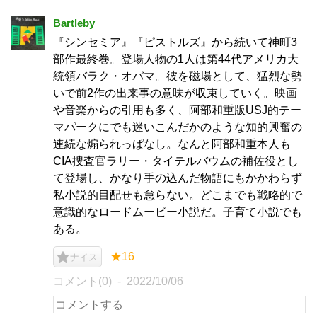
Bartleby
『シンセミア』『ピストルズ』から続いて神町3
部作最終巻。登場人物の1人は第44代アメリカ大
統領バラク・オバマ。彼を磁場として、猛烈な勢
いで前2作の出来事の意味が収束していく。映画
や音楽からの引用も多く、阿部和重版USJ的テー
マパークにでも迷いこんだかのような知的興奮の
連続な煽られっぱなし。なんと阿部和重本人も
CIA捜査官ラリー・タイテルバウムの補佐役とし
て登場し、かなり手の込んだ物語にもかかわらず
私小説的目配せも怠らない。どこまでも戦略的で
意識的なロードムービー小説だ。子育て小説でも
ある。
★16
ナイス
コメント(0)
2022/10/06