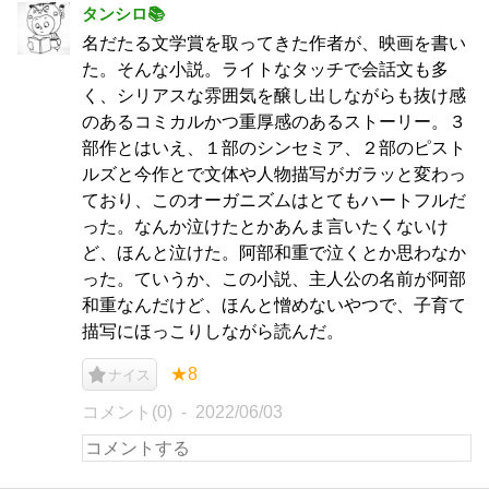
タンシロ📚
名だたる文学賞を取ってきた作者が、映画を書い
た。そんな小説。ライトなタッチで会話文も多
く、シリアスな雰囲気を醸し出しながらも抜け感
のあるコミカルかつ重厚感のあるストーリー。３
部作とはいえ、１部のシンセミア、２部のピスト
ルズと今作とで文体や人物描写がガラッと変わっ
ており、このオーガニズムはとてもハートフルだ
った。なんか泣けたとかあんま言いたくないけ
ど、ほんと泣けた。阿部和重で泣くとか思わなか
った。ていうか、この小説、主人公の名前が阿部
和重なんだけど、ほんと憎めないやつで、子育て
描写にほっこりしながら読んだ。
★8
ナイス
コメント(0)
2022/06/03