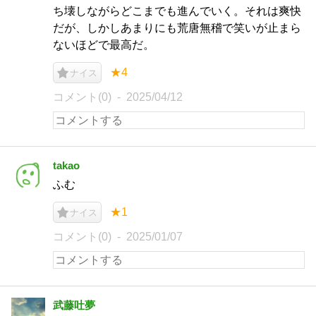
ち壊しながらどこまでも進んでいく。それは爽快
だが、しかしあまりにも荒唐無稽で笑いが止まら
ないほどで最高だ。
★4
ナイス
コメント(0)
2025/04/12
takao
ふむ
★1
ナイス
コメント(0)
2025/01/07
武藤吐夢