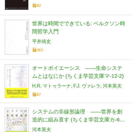
82
世界は時間でできている: ベルクソン時
間哲学入門
平井靖史
363
オートポイエーシス ――生命システ
ムとはなにか (ちくま学芸文庫マ-12-2)
H.R. マトゥラーナ
F.J. ヴァレラ
河本英夫
67
システムの非線形論理 ――世界を創
造的に組み直す (ちくま学芸文庫カ-64-
1)
河本英夫