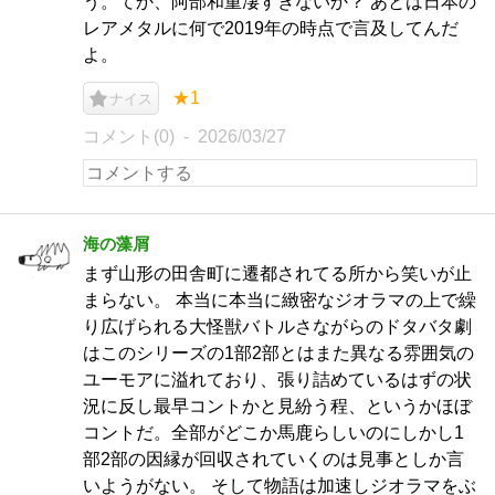
う。てか、阿部和重凄すぎないか？ あとは日本の
レアメタルに何で2019年の時点で言及してんだ
よ。
★1
ナイス
コメント(0)
2026/03/27
海の藻屑
まず山形の田舎町に遷都されてる所から笑いが止
まらない。 本当に本当に緻密なジオラマの上で繰
り広げられる大怪獣バトルさながらのドタバタ劇
はこのシリーズの1部2部とはまた異なる雰囲気の
ユーモアに溢れており、張り詰めているはずの状
況に反し最早コントかと見紛う程、というかほぼ
コントだ。全部がどこか馬鹿らしいのにしかし1
部2部の因縁が回収されていくのは見事としか言
いようがない。 そして物語は加速しジオラマをぶ