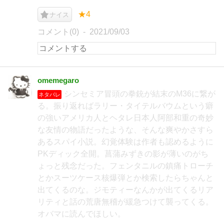
★4
ナイス
コメント(0)
2021/09/03
omemegaro
シンセミア冒頭の拳銃が結末のM36に繋が
ネタバレ
る。振り返ればラリー・タイテルバウムという癖
の強いアメリカ人とヘタレ日本人阿部和重の奇妙
な友情の物語だったような、そんな爽やかさすら
あるスパイ小説。幻覚体験は作者も認めるように
PKディック全開。菖蒲みずきの影が薄いのがち
ょっと残念だった。フェンタニルの鎮痛トローチ
とかスーツケース核爆弾とか検索したらちゃんと
出てくるのな。ジモティーなんかが出てくるリア
リティと話の荒唐無稽が緩急つけて襲ってくる。
オバマに読んでほしい。