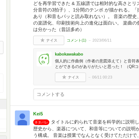
どを再学習できた & 五線譜では相対的な高さとリ
分音符の3拍子）、1分間のテンポ が描かれる。
あり（和音もパッと読み取れない）。 音楽の歴史
の楽譜化、印刷技術向上の進化は面白い。 楽曲の
は分かった（昔話多め）
ナイス
コメント(
1
)
2023/06/11
kabokawakabo
個人的に作曲例（作者の意図添えて）と音符表
とができるのがありがたいと思った！ （QR
ナイス
06/11 00:23
Kei5
タイトルに釣られて音楽を科学的に説明し
ネタバレ
歴史から、楽器について、和音等についての説明
う構成。 音楽は授業でなんとなく受けてただけで、