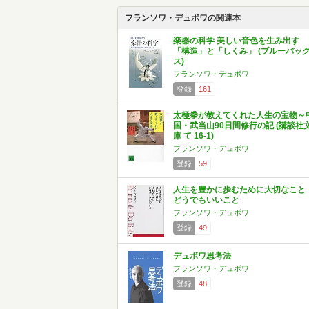
フランソワ・デュボワの関連本
楽器の科学 美しい音色を生み出す
「構造」と「しくみ」 (ブルーバッ
ス)
フランソワ・デュボワ
登録
161
太極拳が教えてくれた人生の宝物～
国・武当山90日間修行の記 (講談社
庫 て 16-1)
フランソワ・デュボワ
登録
59
人生を豊かに歩むために大切なこ
どうでもいいこと
フランソワ・デュボワ
登録
49
デュボワ思考法
フランソワ・デュボワ
登録
48