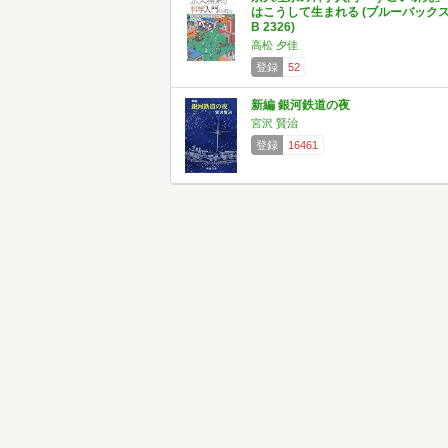
はこうして生まれる (ブルーバック
B 2326)
高松 夕佳
登録
52
新編 銀河鉄道の夜
宮沢 賢治
登録
16461