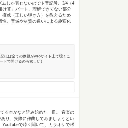
ズムしか表せないのでト音記号、3/4（4
「掛け算」パート、理解できてない部分
、権威（正しい弾き方）を教えるため
個性、音域や材質の違いによる趣変化
記ほぼ全ての例題がwebサイト上で聴くこ
コードで開けるのも嬉しい）
てる本かなと読み始めた一冊。 音楽の
があり、実際に作曲してみましょうとい
YouTubeで時々聞いて、カラオケで稀