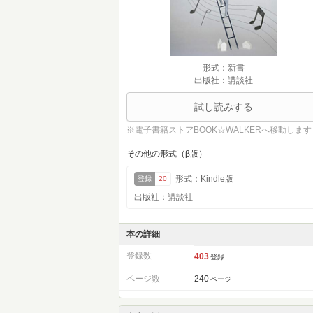
形式：新書
出版社：講談社
試し読みする
※電子書籍ストアBOOK☆WALKERへ移動します
その他の形式（β版）
形式：Kindle版
登録
20
出版社：講談社
本の詳細
登録数
403
登録
ページ数
240
ページ