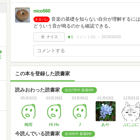
nico560
音楽の基礎を知らない自分が理解するに
ネタバレ
ク
どういう音が鳴るのかも確認できる。
ナイス
★1
コメント(
0
)
2019/10/20
中
文
この本を登録した読書家
と
読みおわった読書家
全217件中 新着8件
05月02日
03月28日
03月06日
01月03日
12月01日
梅雨
Hi Ho
J
あや
ぷにぷに
今読んでいる読書家
全16件中 新着8件