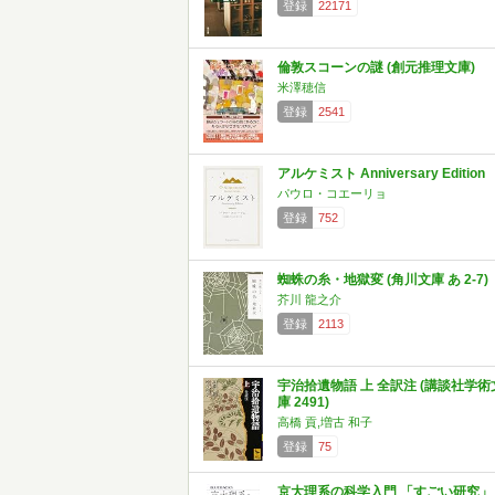
登録
22171
倫敦スコーンの謎 (創元推理文庫)
米澤穂信
登録
2541
アルケミスト Anniversary Edition
パウロ・コエーリョ
登録
752
蜘蛛の糸・地獄変 (角川文庫 あ 2-7)
芥川 龍之介
登録
2113
宇治拾遺物語 上 全訳注 (講談社学術
庫 2491)
高橋 貢,増古 和子
登録
75
京大理系の科学入門 「すごい研究」