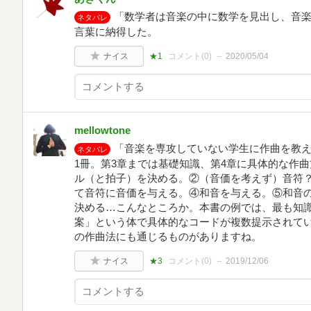
「数学者は音楽の中に数学を見出し、音
ネタバレ
言葉に納得した。
ナイス
★1
コメント(
0
)
2020/05/04
mellowtone
「音楽を専攻していない学生に作曲を教
ネタバレ
1冊。第3章までは基礎知識、第4章に具体的な作
ル（と拍子）を決める。②（音価を考えず）音符
て音符に音価を与える。④和音を与える。⑤和音
決める…こんなところか。本書の例では、最も知
案」という体で具体的なコードが複数提示されてい
の作曲法にも通じるものがありますね。
ナイス
★3
コメント(
0
)
2019/12/06