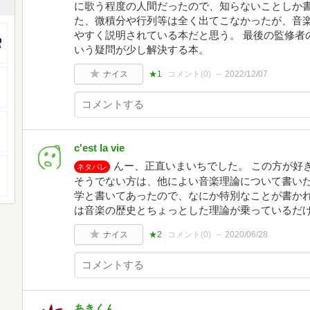
に歌う程度の人間だったので、知らないことしか書
た、微積分や行列等は全く出てこなかったが、音
やすく説明されている本だと思う。 最後の監修者
いう疑問が少し解決する本。
ナイス
★1
コメント(
0
)
2022/12/07
c'est la vie
んー、正直いまいちでした。 この方が好
ネタバレ
そうでない方は、他によい音楽理論について書いた
学と書いてあったので、なにか特別なことが書か
は音楽の歴史とちょっとした理論が乗っているだ
ナイス
★2
コメント(
0
)
2020/06/28
あきくん