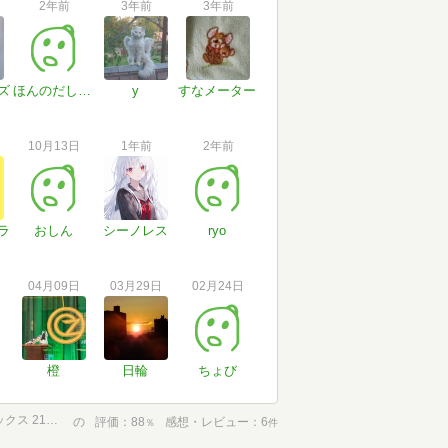
2年前
3年前
3年前
ズ
ほんのだしいっぱい
y
すなメーター
10月13日
1年前
2年前
ラ
おしん
シーノレス
ryo
04月09日
03月29日
02月24日
橙
日輪
ちょび
作曲の科学 美しい音楽を生み出す「理論」と「法則」 (ブルーバックス 2111)
の
評価
88
感想・レビュー
6
％
件