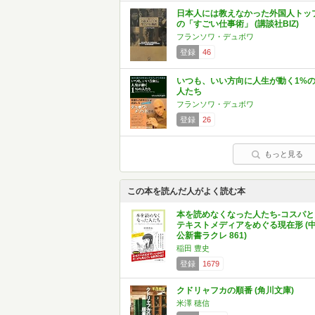
日本人には教えなかった外国人トッ
の「すごい仕事術」 (講談社BIZ)
フランソワ・デュボワ
登録
46
いつも、いい方向に人生が動く1%
人たち
フランソワ・デュボワ
登録
26
もっと見る
この本を読んだ人がよく読む本
本を読めなくなった人たち-コスパと
テキストメディアをめぐる現在形 (
公新書ラクレ 861)
稲田 豊史
登録
1679
クドリャフカの順番 (角川文庫)
米澤 穂信