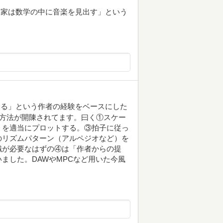
楽家は数学の中に音楽を見出す」という
える」という作者の経験をベースにした
曲方法が開陳されてます。曰く①スケー
？を適当にプロットする。③拍子に従っ
のリズムパターン（アルペジオなど）を
識が必要なはずの④は「作者からの提
ました。DAWやMPCなど用いた今風