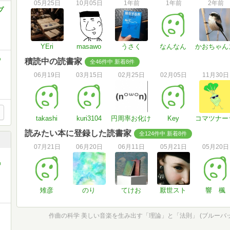
05月25日
10月05日
1年前
1年前
2年前
プ
YEri
masawo
うさく
なんなん
かおちゃん
の
積読中の読書家
全46件中 新着8件
06月19日
03月15日
02月25日
02月05日
11月30日
takashi
kuri3104
円周率お化け
Key
コマツナー
読みたい本に登録した読書家
全124件中 新着8件
07月21日
06月20日
06月11日
05月21日
05月20日
中
雉彦
のり
てけお
厭世スト
響 楓