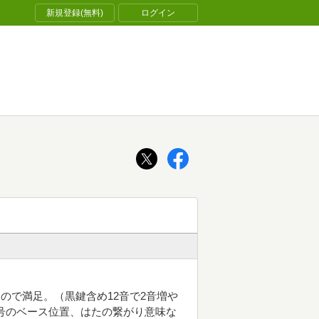
新規登録(無料)
ログイン
ので満足。（黒鍵含め12音で2音増や
号のベース位置、はたの繋がり意味な