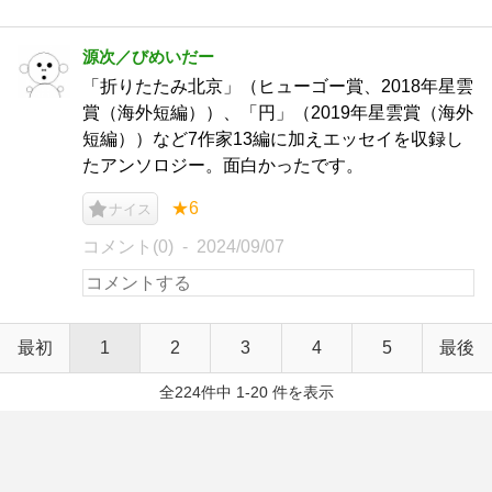
源次／びめいだー
「折りたたみ北京」（ヒューゴー賞、2018年星雲
賞（海外短編））、「円」（2019年星雲賞（海外
短編））など7作家13編に加えエッセイを収録し
たアンソロジー。面白かったです。
★6
ナイス
コメント(0)
2024/09/07
最初
1
2
3
4
5
最後
全224件中 1-20 件を表示