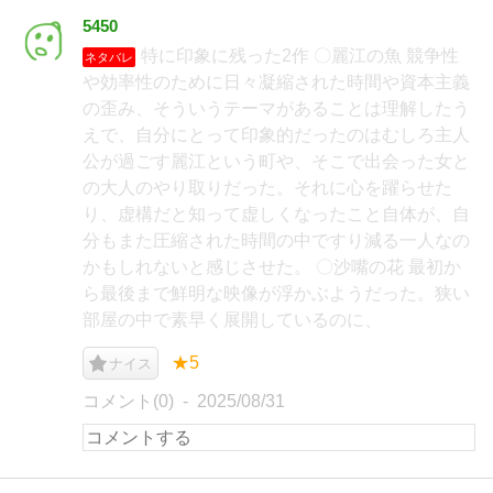
5450
特に印象に残った2作 〇麗江の魚 競争性
ネタバレ
や効率性のために日々凝縮された時間や資本主義
の歪み、そういうテーマがあることは理解したう
えで、自分にとって印象的だったのはむしろ主人
公が過ごす麗江という町や、そこで出会った女と
の大人のやり取りだった。それに心を躍らせた
り、虚構だと知って虚しくなったこと自体が、自
分もまた圧縮された時間の中ですり減る一人なの
かもしれないと感じさせた。 〇沙嘴の花 最初か
ら最後まで鮮明な映像が浮かぶようだった。狭い
部屋の中で素早く展開しているのに、
★5
ナイス
コメント(0)
2025/08/31