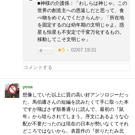
■神様の介護係：「わしらは神じゃ。この
世界の創造主への恩返しだと思って、食
べ物をめぐんでくださらんか」「所在地
を固定するのは幼年期の文明じゃよ。惑
星も恒星も不安定で千変万化するもの。
移動してこそ文明じゃ」
★5
02/07 19:31
ナイス
yosa
想像していた以上に質の高い好アンソロジーだっ
た。馬伯庸さんの短編を読みたくて手に取った本
ですが飛ばさず順番通りに読んで、最初の『鼠
年』から唸らされてしまう。序文にあるような心
配が不要だったのは現在の日本が勢いなくてそれ
どころではないから。表題作の『折りたたみ北