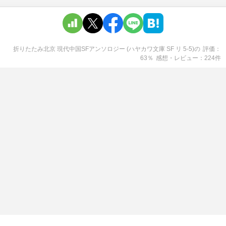
折りたたみ北京 現代中国SFアンソロジー (ハヤカワ文庫 SF リ 5-5)
の
評価
63
％
感想・レビュー
224
件