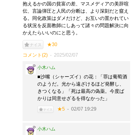
抱えるかの国の貧富の差、マスメディアの美辞喧
伝、言論弾圧と人民の分断は、より深刻だと窺え
る。同化政策はダメだけど、お互いの置かれてい
る状況を反面教師にしあって諸々の問題解決に向
かえたらいいのにと思う。
★30
ナイス
コメント(2)
2025/02/07
小木ハム
■沙嘴（シャーズイ）の花：「罪は葡萄酒
のようだ。光から遠ざけるほど発酵し、
きつくなる」「死は最高の偽薬。今度ば
かりは同意せざるを得なかった」
★5
02/07 19:29
ナイス
小木ハム