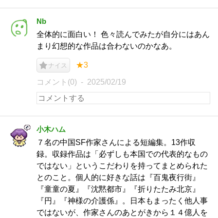
Nb
全体的に面白い！ 色々読んでみたが自分にはあん
まり幻想的な作品は合わないのかなあ。
★3
ナイス
コメント(0)
2025/02/19
小木ハム
７名の中国SF作家さんによる短編集。13作収
録。収録作品は「必ずしも本国での代表的なもの
ではない」というこだわりを持ってまとめられた
とのこと。個人的に好きな話は『百鬼夜行街』
『童童の夏』『沈黙都市』『折りたたみ北京』
『円』『神様の介護係』。日本もまったく他人事
ではないが、作家さんのあとがきから１４億人を