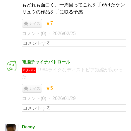
もどれも面白く、一周回ってこれを手がけたケン
リュウの作品を手に取る予感
★7
ナイス
コメント(0)
2026/02/25
電脳チャイナパトロール
1984ライクなディストピア短編が良かっ
ネタバレ
た
★5
ナイス
コメント(0)
2026/01/29
Decoy