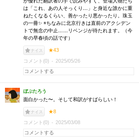
が優れた翻訳者の手で読みやすく、登場人物たち
は「これ、あの人そっくり…」と身近な誰かに重
ねたくなるくらい、善かったり悪かったり。珠玉
の一冊✨ ※ちなみに北京行きは直前のアクシデン
トで無念の中止……リベンジが待たれます。（今
年の早春頃の話です）
★43
ナイス
コメント(0)
2025/05/26
ぼぶたろう
面白かった〜。そして和訳がすばらしい！
★8
ナイス
コメント(0)
2025/03/08