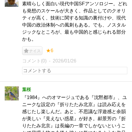
素晴らしく面白い現代中国SFアンソロジー。どれ
も発想のスケールが大きく、作品としてのクオリ
ティが高く、技術に関する知識の裏付けや、現代
中国の政治体制への風刺もある。でも、ノスタル
ジックなところが、最も中国的と感じられる部分
かも。
★6
ナイス
コメント(0)
2026/01/26
葉桜
『1984』へのオマージュである『沈黙都市』、ユ
ニークな設定の『折りたたみ北京』は読み応えを
感じたし楽しんだ。あと、不思議な浮遊感と余韻
が美しい『見えない惑星』が好き。郝景芳の『折
りたたみ北京』は長編の一章でしかないというこ