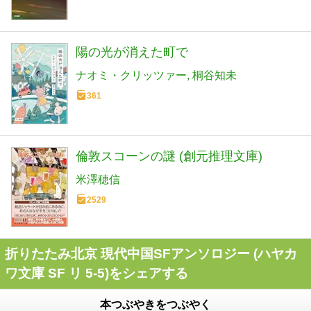
陽の光が消えた町で
ナオミ・クリッツァー
桐谷知未
361
倫敦スコーンの謎 (創元推理文庫)
米澤穂信
2529
折りたたみ北京 現代中国SFアンソロジー (ハヤカ
ワ文庫 SF リ 5-5)をシェアする
本つぶやきをつぶやく