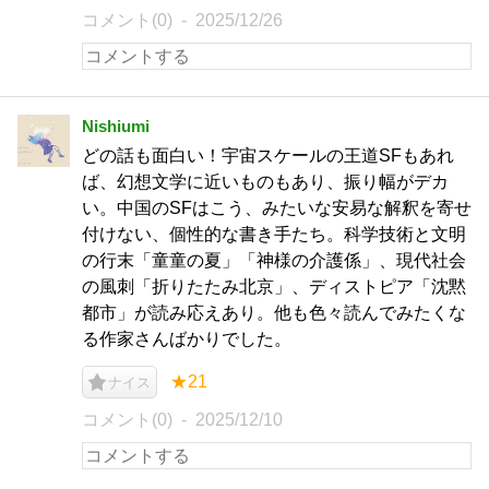
コメント(0)
2025/12/26
Nishiumi
どの話も面白い！宇宙スケールの王道SFもあれ
ば、幻想文学に近いものもあり、振り幅がデカ
い。中国のSFはこう、みたいな安易な解釈を寄せ
付けない、個性的な書き手たち。科学技術と文明
の行末「童童の夏」「神様の介護係」、現代社会
の風刺「折りたたみ北京」、ディストピア「沈黙
都市」が読み応えあり。他も色々読んでみたくな
る作家さんばかりでした。
★21
ナイス
コメント(0)
2025/12/10