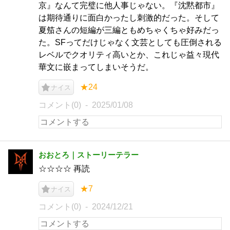
京』なんて完璧に他人事じゃない。『沈黙都市』
は期待通りに面白かったし刺激的だった。そして
夏笳さんの短編が三編ともめちゃくちゃ好みだっ
た。SFってだけじゃなく文芸としても圧倒される
レベルでクオリティ高いとか、これじゃ益々現代
華文に嵌まってしまいそうだ。
★24
ナイス
コメント(0)
2025/01/08
おおとろ｜ストーリーテラー
☆☆☆☆ 再読
★7
ナイス
コメント(0)
2024/12/21