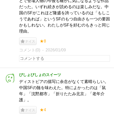
とで登場人物の今後も確かに気になるような作品
だった。いずれ続きが読めるのは楽しみだな。中
国のSFがこれほど隆盛を誇っているのは「もしこ
うであれば」というSFのもつ自由さも一つの要因
かもしれない。わたしがSFを好むのもきっと同じ
理由。
★8
ナイス
コメント(0)
2026/01/09
びしょびしょのスイーツ
ディストピアの描写に余念がなくて素晴らしい。
中国SFの髄を味わえた。特によかったのは「鼠
年」「沈黙都市」「折りたたみ北京」「老年介
護」。
★4
ナイス