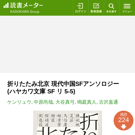
ログイン
新規登録
本を探
折りたたみ北京 現代中国SFアンソロジー
(ハヤカワ文庫 SF リ 5-5)
ケンリュウ
,
中原尚哉
,
大谷真弓
,
鳴庭真人
,
古沢嘉通
感想
224