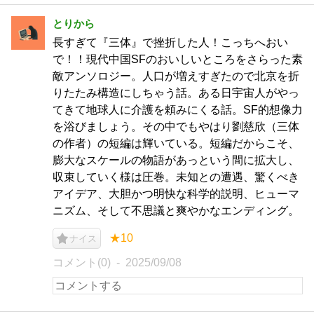
とりから
長すぎて『三体』で挫折した人！こっちへおい
で！！現代中国SFのおいしいところをさらった素
敵アンソロジー。人口が増えすぎたので北京を折
りたたみ構造にしちゃう話。ある日宇宙人がやっ
てきて地球人に介護を頼みにくる話。SF的想像力
を浴びましょう。その中でもやはり劉慈欣（三体
の作者）の短編は輝いている。短編だからこそ、
膨大なスケールの物語があっという間に拡大し、
収束していく様は圧巻。未知との遭遇、驚くべき
アイデア、大胆かつ明快な科学的説明、ヒューマ
ニズム、そして不思議と爽やかなエンディング。
★10
ナイス
コメント(0)
2025/09/08