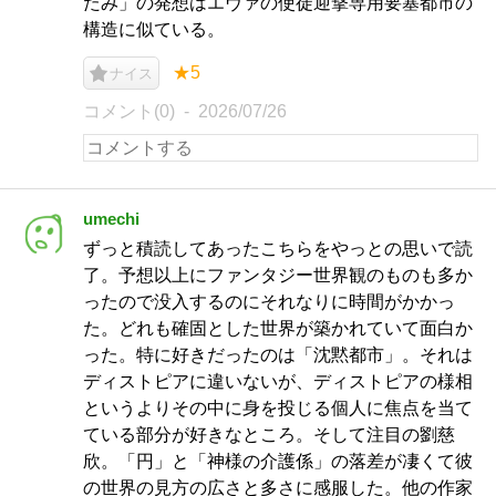
たみ」の発想はエヴァの使徒迎撃専用要塞都市の
構造に似ている。
★5
ナイス
コメント(0)
2026/07/26
umechi
ずっと積読してあったこちらをやっとの思いで読
了。予想以上にファンタジー世界観のものも多か
ったので没入するのにそれなりに時間がかかっ
た。どれも確固とした世界が築かれていて面白か
った。特に好きだったのは「沈黙都市」。それは
ディストピアに違いないが、ディストピアの様相
というよりその中に身を投じる個人に焦点を当て
ている部分が好きなところ。そして注目の劉慈
欣。「円」と「神様の介護係」の落差が凄くて彼
の世界の見方の広さと多さに感服した。他の作家