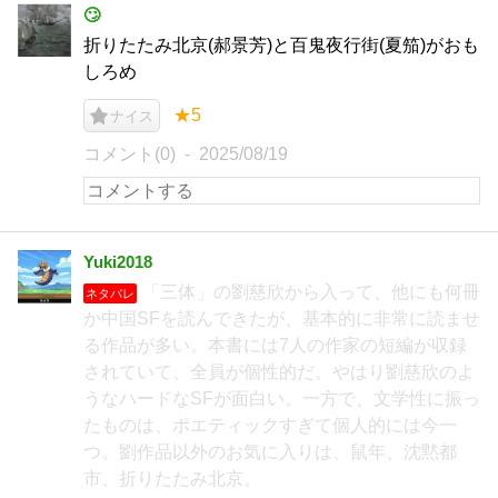
🙄
折りたたみ北京(郝景芳)と百鬼夜行街(夏笳)がおも
しろめ
★5
ナイス
コメント(0)
2025/08/19
Yuki2018
「三体」の劉慈欣から入って、他にも何冊
ネタバレ
か中国SFを読んできたが、基本的に非常に読ませ
る作品が多い。本書には7人の作家の短編が収録
されていて、全員が個性的だ。やはり劉慈欣のよ
うなハードなSFが面白い。一方で、文学性に振っ
たものは、ポエティックすぎて個人的には今一
つ。劉作品以外のお気に入りは、鼠年、沈黙都
市、折りたたみ北京。