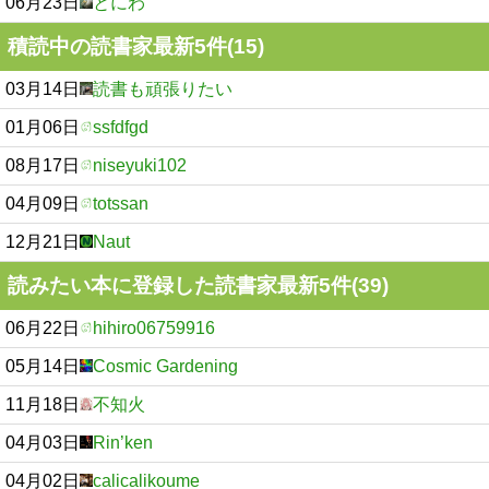
06月23日
とにわ
積読中の読書家最新5件(15)
03月14日
読書も頑張りたい
01月06日
ssfdfgd
08月17日
niseyuki102
04月09日
totssan
12月21日
Naut
読みたい本に登録した読書家最新5件(39)
06月22日
hihiro06759916
05月14日
Cosmic Gardening
11月18日
不知火
04月03日
Rin’ken
04月02日
calicalikoume