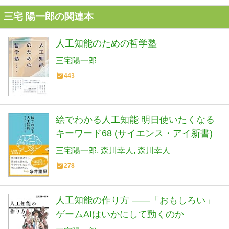
三宅 陽一郎の関連本
人工知能のための哲学塾
三宅陽一郎
443
絵でわかる人工知能 明日使いたくなる
キーワード68 (サイエンス・アイ新書)
三宅陽一郎
森川幸人
森川幸人
278
人工知能の作り方 ――「おもしろい」
ゲームAIはいかにして動くのか