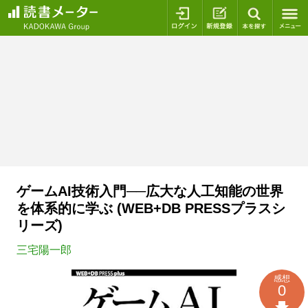
ログイン
新規登録
本を探
ゲームAI技術入門──広大な人工知能の世界
を体系的に学ぶ (WEB+DB PRESSプラスシ
リーズ)
三宅陽一郎
感想
0