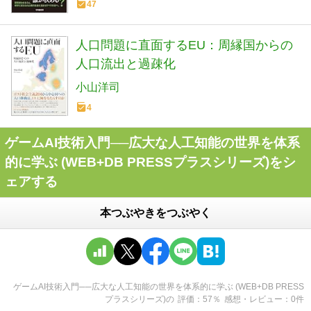
47
人口問題に直面するEU：周縁国からの
人口流出と過疎化
小山洋司
4
ゲームAI技術入門──広大な人工知能の世界を体系
的に学ぶ (WEB+DB PRESSプラスシリーズ)をシ
ェアする
本つぶやきをつぶやく
ゲームAI技術入門──広大な人工知能の世界を体系的に学ぶ (WEB+DB PRESS
プラスシリーズ)
の
評価
57
％
感想・レビュー
0
件