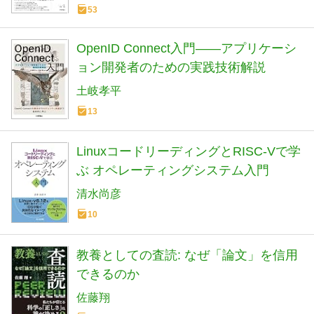
53
OpenID Connect入門――アプリケーシ
ョン開発者のための実践技術解説
土岐孝平
13
LinuxコードリーディングとRISC-Vで学
ぶ オペレーティングシステム入門
清水尚彦
10
教養としての査読: なぜ「論文」を信用
できるのか
佐藤翔