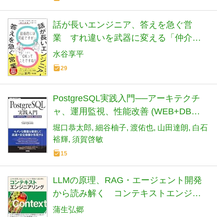
話が長いエンジニア、答えを急ぐ営
業 すれ違いを武器に変える「仲介思
考」の育て方
水谷享平
29
PostgreSQL実践入門──アーキテクチ
ャ、運用監視、性能改善 (WEB+DB
press plusシリーズ)
堀口恭太郎
細谷柚子
渡佑也
山田達朗
白石
裕輝
須賀啓敏
15
LLMの原理、RAG・エージェント開発
から読み解く コンテキストエンジニ
アリング (エンジニア選書)
蒲生弘郷