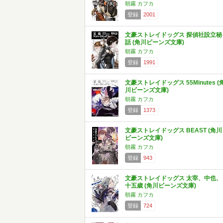
朝霧 カフカ
登録
2001
文豪ストレイドッグス 探偵社設立秘
話 (角川ビーンズ文庫)
朝霧 カフカ
登録
1991
文豪ストレイドッグス 55Minutes (
川ビーンズ文庫)
朝霧 カフカ
登録
1373
文豪ストレイドッグス BEAST (角川
ビーンズ文庫)
朝霧 カフカ
登録
943
文豪ストレイドッグス 太宰、中也、
十五歳 (角川ビーンズ文庫)
朝霧 カフカ
登録
724