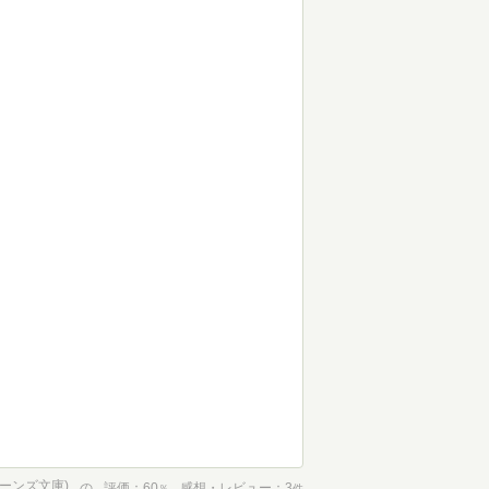
ーンズ文庫)
の
評価
60
感想・レビュー
3
％
件