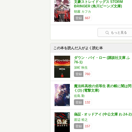
文豪ストレイドッグス STORM
BRINGER (角川ビーンズ文庫)
朝霧 カフカ
登録
667
もっと見る
この本を読んだ人がよく読む本
ダウン・バイ・ロー (講談社文庫 ふ
76-1)
深町 秋生
登録
760
魔法科高校の劣等生 夜の帳に闇は閃
く(3) (電撃文庫)
佐島 勤
登録
132
偽証 - オッドアイ (中公文庫 わ 24-2)
渡辺 裕之
登録
157