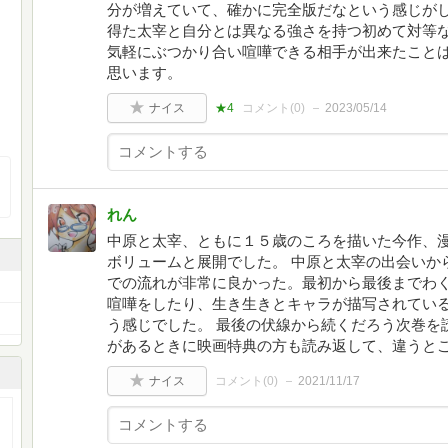
分が増えていて、確かに完全版だなという感じがし
得た太宰と自分とは異なる強さを持つ初めて対等
気軽にぶつかり合い喧嘩できる相手が出来たこと
思います。
ナイス
★4
コメント(
0
)
2023/05/14
れん
中原と太宰、ともに１５歳のころを描いた今作、
ボリュームと展開でした。 中原と太宰の出会いか
での流れが非常に良かった。最初から最後までわ
喧嘩をしたり、生き生きとキャラが描写されてい
う感じでした。 最後の伏線から続くだろう次巻を
があるときに映画特典の方も読み返して、違うと
ナイス
コメント(
0
)
2021/11/17