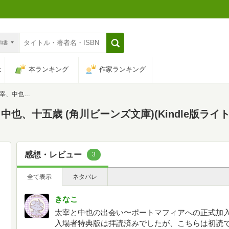
n和書
は
本ランキング
作家ランキング
川ビーンズ文庫)
、十五歳 (角川ビーンズ文庫)(Kindle版ライト
感想・レビュー
3
全て表示
ネタバレ
きなこ
太宰と中也の出会い〜ポートマフィアへの正式加入
入場者特典版は拝読済みでしたが、こちらは初読でした