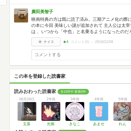
廣田美智子
映画特典の方は既に読了済み。三期アニメ化の際
の本に今回 美味しい謎が追加されて 主人公は太
は 、いつから「中也」と名乗るようになったのだ
ナイス
★4
コメント(
0
)
2019/12/28
この本を登録した読書家
読みおわった読書家
全10件中 新着8件
08月28日
2年前
3年前
4年前
5年前
玉藻
光鴉
きなこ
あませ
れん