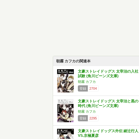
朝霧 カフカの関連本
文豪ストレイドッグス 太宰治の入社
試験 (角川ビーンズ文庫)
朝霧 カフカ
登録
2704
文豪ストレイドッグス 太宰治と黒の
時代 (角川ビーンズ文庫)
朝霧 カフカ
登録
2295
文豪ストレイドッグス外伝 綾辻行人
VS.京極夏彦