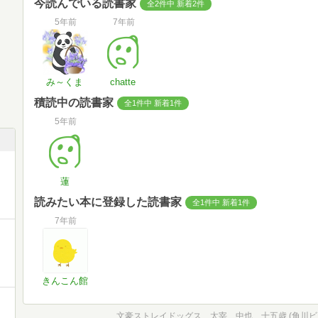
今読んでいる読書家
全2件中 新着2件
5年前
7年前
み～くま
chatte
積読中の読書家
全1件中 新着1件
5年前
蓮
読みたい本に登録した読書家
全1件中 新着1件
7年前
きんこん館
文豪ストレイドッグス 太宰、中也、十五歳 (角川ビ