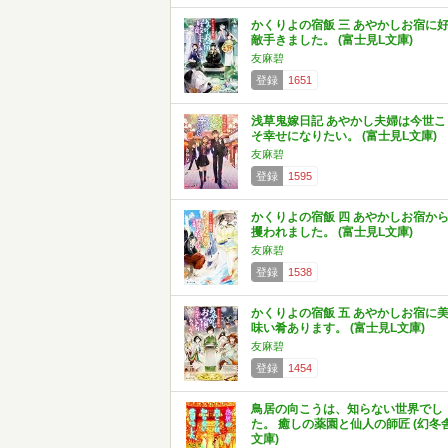
かくりよの宿飯 三 あやかしお宿に
敵手きました。 (富士見L文庫)
友麻碧
登録
1651
浅草鬼嫁日記 あやかし夫婦は今世こ
そ幸せになりたい。 (富士見L文庫)
友麻碧
登録
1595
かくりよの宿飯 四 あやかしお宿か
攫われました。 (富士見L文庫)
友麻碧
登録
1538
かくりよの宿飯 五 あやかしお宿に
味い肴あります。 (富士見L文庫)
友麻碧
登録
1454
鳥居の向こうは、知らない世界でし
た。 癒しの薬園と仙人の師匠 (幻冬
文庫)