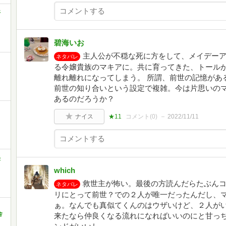
好
碧海いお
主人公が不穏な死に方をして、メイデー
ネタバレ
る令嬢貴族のマキアに。共に育ってきた、トール
離れ離れになってしまう。 所謂、前世の記憶があ
前世の知り合いという設定で複雑。今は片思いの
あるのだろうか？
ら
ナイス
★11
コメント(
0
)
2022/11/11
美
which
救世主が怖い。最後の方読んだらたぶん
ネタバレ
リにとって前世？での２人が唯一だったんだし、
ぁ。なんでも真似てくんのはウザいけど、２人が
舎
来たなら仲良くなる流れになればいいのにと甘っ