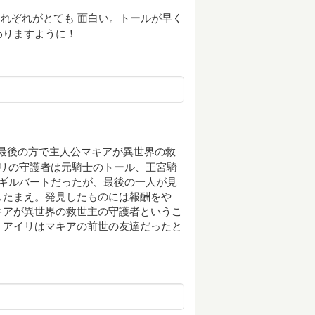
れぞれがとても 面白い。トールが早く
わりますように！
の最後の方で主人公マキアが異世界の救
リの守護者は元騎士のトール、王宮騎
ギルバートだったが、最後の一人が見
したまえ。発見したものには報酬をや
キアが異世界の救世主の守護者というこ
、アイリはマキアの前世の友達だったと