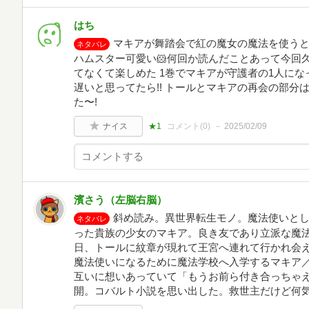
はち
マキアが舞踏会で紅の魔女の魔法を使うと
ネタバレ
ハムスター可愛い🐹何回か読んだことあって今回
てなくて楽しめた 1巻でマキアが守護者の1人にな
遅いと思ってたら!! トールとマキアの再会の部分
た〜!
ナイス
★1
コメント(
0
)
2025/02/09
濱さう（左脳右脳）
斜め読み。異世界転生モノ。魔法使いと
ネタバレ
った貴族の少女のマキア。良き友であり立派な魔
日、トールに紋章が現れて王宮へ連れて行かれ会
魔法使いになるために魔法学校へ入学するマキア
互いに想いあっていて「もうお前ら付き合っちゃ
開。コバルト小説を思い出した。救世主だけど何