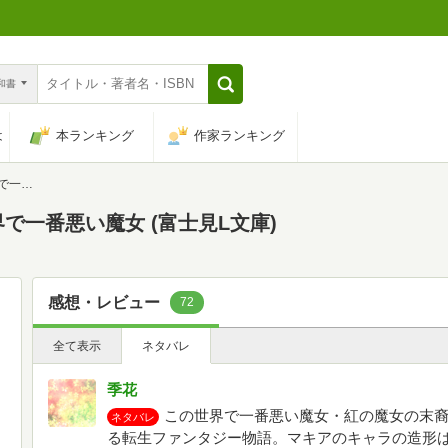
n和書
は
本ランキング
作家ランキング
L文庫)
で一番悪い魔女 (富士見L文庫)
感想・レビュー
72
全て表示
ネタバレ
季花
この世界で一番悪い魔女・紅の魔女の末
ネタバレ
る転生ファンタジー物語。マキアのキャラの造形