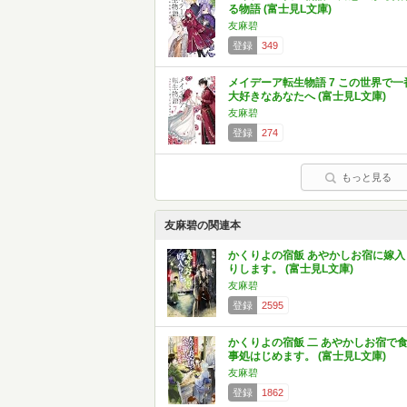
る物語 (富士見L文庫)
友麻碧
登録
349
メイデーア転生物語 7 この世界で一
大好きなあなたへ (富士見L文庫)
友麻碧
登録
274
もっと見る
友麻碧の関連本
かくりよの宿飯 あやかしお宿に嫁入
りします。 (富士見L文庫)
友麻碧
登録
2595
かくりよの宿飯 二 あやかしお宿で
事処はじめます。 (富士見L文庫)
友麻碧
登録
1862