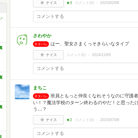
ナイス
★3
コメント(
0
)
2025/02/08
い
さわやか
はー、聖女さまくっそきらいなタイプ
ネタバレ
魔
ナイス
コメント(
0
)
2024/12/05
魔
まちこ
班員ともっと仲良くなれそうなのに守護
ネタバレ
い！？魔法学校のターン終わるのやだ！と思ったけ
魔
う…？
ナイス
★2
コメント(
0
)
2023/07/09
ま