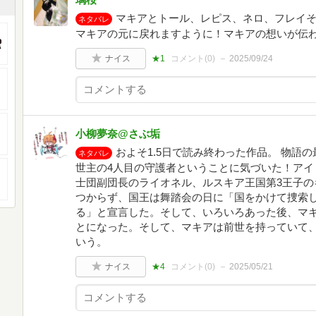
マキアとトール、レピス、ネロ、フレイそ
ネタバレ
マキアの元に戻れますように！マキアの想いが伝
ナイス
★1
コメント(
0
)
2025/09/24
小柳夢奈@さぶ垢
およそ1.5日で読み終わった作品。 物語
ネタバレ
世主の4人目の守護者ということに気づいた！アイ
士団副団長のライオネル、ルスキア王国第3王子の
つからず、国王は舞踏会の日に「国をかけて捜索
る」と宣言した。そして、いろいろあった後、マ
とになった。そして、マキアは前世を持っていて
いう。
ナイス
★4
コメント(
0
)
2025/05/21