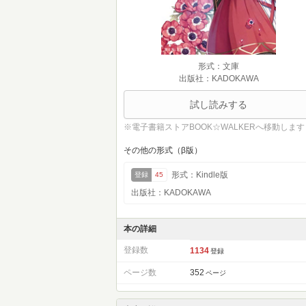
形式：文庫
出版社：KADOKAWA
試し読みする
※電子書籍ストアBOOK☆WALKERへ移動します
その他の形式（β版）
形式：Kindle版
登録
45
出版社：KADOKAWA
本の詳細
登録数
1134
登録
ページ数
352
ページ