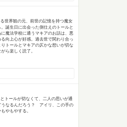
する世界観の元、前世の記憶を持つ魔女
ら。誕生日に出会った側仕えのトールと
為に魔法学校に通うマキアのお話は、悪
める向上心が好感。過去世で関わり合っ
よりトールとマキアの仄かな想いが切な
ながら楽しく読了。
アとトールが切なくて、二人の思いが通
どうなるんだろう？ アイリ、この手の
かもやもやする。