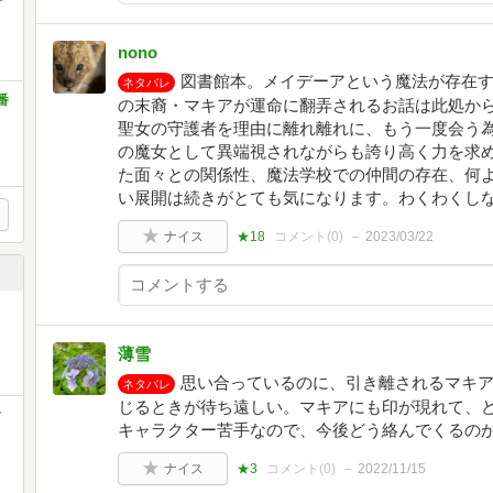
nono
図書館本。メイデーアという魔法が存在
ネタバレ
番
の末裔・マキアが運命に翻弄されるお話は此処か
聖女の守護者を理由に離れ離れに、もう一度会う
の魔女として異端視されながらも誇り高く力を求
た面々との関係性、魔法学校での仲間の存在、何
い展開は続きがとても気になります。わくわくし
ナイス
★18
コメント(
0
)
2023/03/22
薄雪
思い合っているのに、引き離されるマキ
ネタバレ
じるときが待ち遠しい。マキアにも印が現れて、
食
キャラクター苦手なので、今後どう絡んでくるの
ナイス
★3
コメント(
0
)
2022/11/15