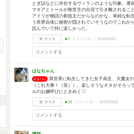
とぎ話などに存在するヴィランのような印象。運
マキアとトールが救世主の出現で引き離されるこ
アイリが物語の創造主だからなのかな。単純な転
う世界自体に秘密が隠されていそうなのでこれか
読んでいて特に楽しかった。
ナイス
★7
コメント(
0
)
2026/01/02
はなちゃん
異世界に転生してきた女子高生、大魔女
ネタバレ
（これ大事！（笑））。楽しそうなネタがそろっ
ルのお嬢呼びにときめく♡
ナイス
★10
コメント(
0
)
2025/09/28
璃桜