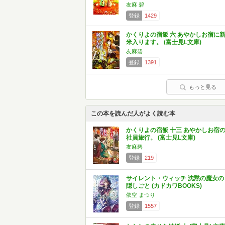
友麻 碧
登録
1429
かくりよの宿飯 六 あやかしお宿に
米入ります。 (富士見L文庫)
友麻碧
登録
1391
もっと見る
この本を読んだ人がよく読む本
かくりよの宿飯 十三 あやかしお宿
社員旅行。 (富士見L文庫)
友麻碧
登録
219
サイレント・ウィッチ 沈黙の魔女の
隠しごと (カドカワBOOKS)
依空 まつり
登録
1557