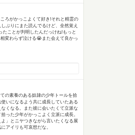
ころがかっこよくて好き!それと精霊の
久しぶりにまた読んでるけど、全然覚え
ったことが判明したんだっけね!もっと
は相変わらず泣ける😭また会えて良かっ
しての素養のある奴隷の少年トールを拾
法使いになるよう共に成長していたある
えなくなる。また彼に会いたくて立派な
／拾った少年がかっこよく立派に成長。
えよ」とニヤつきながら言いたくなる展
気にアイリも可哀想だな。