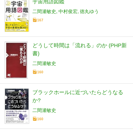
宇宙用語図鑑
二間瀬敏史
中村俊宏
徳丸ゆう
167
どうして時間は「流れる」のか (PHP新
書)
二間瀬敏史
160
ブラックホールに近づいたらどうなる
か?
二間瀬敏史
160