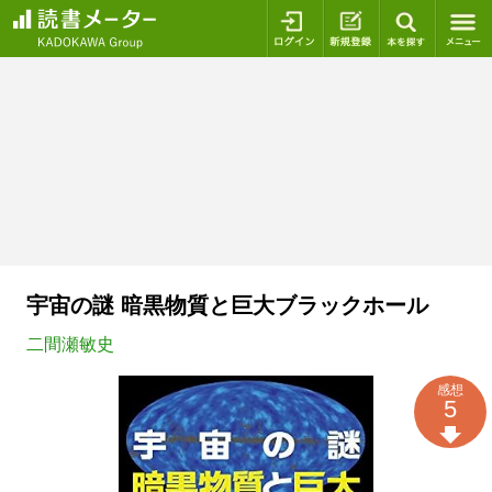
ログイン
新規登録
本を探
宇宙の謎 暗黒物質と巨大ブラックホール
二間瀬敏史
感想
5