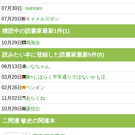
07月30日
nohram
07月20日
キャメルズボン
積読中の読書家最新1件(1)
10月29日
鳴海歩
読みたい本に登録した読書家最新5件(8)
06月13日
いなちゃん
03月20日
舞※しばらく平常通りではないかも泣
02月26日
ペンギン
11月02日
あらくね
10月29日
謙信公
二間瀬 敏史の関連本