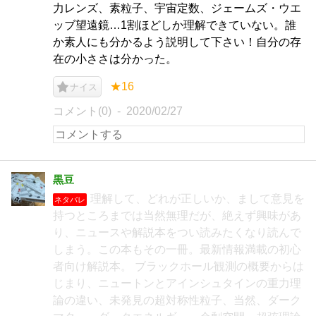
力レンズ、素粒子、宇宙定数、ジェームズ・ウエ
ッブ望遠鏡…1割ほどしか理解できていない。誰
か素人にも分かるよう説明して下さい！自分の存
在の小ささは分かった。
★16
ナイス
コメント(0)
2020/02/27
黒豆
理解して、どれが正しいか、まして意見を
ネタバレ
持つところまでは当然無理だが、絶えず興味があ
り、ニュースや解説本をつい読みたくなり読んで
しまう。この本もその一冊。最新情報満載の初心
者向け解説本。 ブラックホール観測の概要からは
じまり、ニュートンとアインシュタインの重力理
論の違い、未発見の超対称性粒子、当然、ダーク