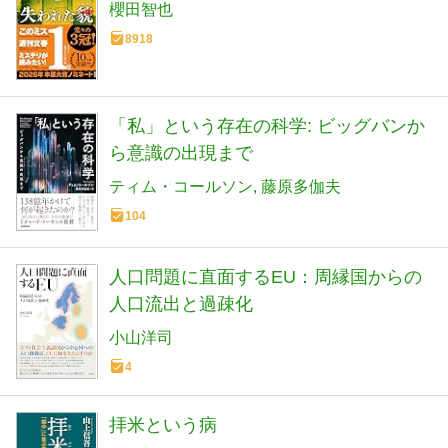
櫻田智也
8918
「私」という存在の科学: ビッグバンか
ら意識の出現まで
ティム・コールソン
藤原多伽夫
104
人口問題に直面するEU：周縁国からの
人口流出と過疎化
小山洋司
4
拝米という病