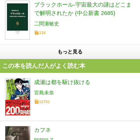
ブラックホール-宇宙最大の謎はどこま
で解明されたか (中公新書 2685)
二間瀬敏史
134
もっと見る
この本を読んだ人がよく読む本
成瀬は都を駆け抜ける
宮島未奈
12751
カフネ