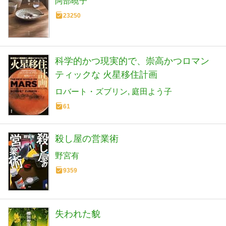
阿部暁子
23250
科学的かつ現実的で、崇高かつロマン
ティックな 火星移住計画
ロバート・ズブリン
庭田よう子
61
殺し屋の営業術
野宮有
9359
失われた貌