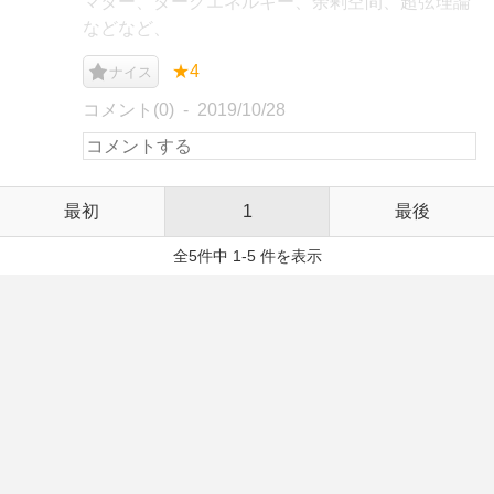
マター、ダークエネルギー、余剰空間、超弦理論
などなど、
★4
ナイス
コメント(0)
2019/10/28
最初
1
最後
全5件中 1-5 件を表示