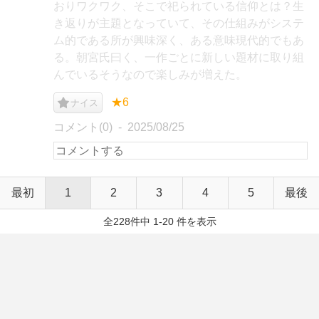
おりワクワク、そこで祀られている信仰とは？生
き返りが主題となっていて、その仕組みがシステ
ム的である所が興味深く、ある意味現代的でもあ
る。朝宮氏曰く、一作ごとに新しい題材に取り組
んでいるそうなので楽しみが増えた。
★6
ナイス
コメント(0)
2025/08/25
最初
1
2
3
4
5
最後
全228件中 1-20 件を表示