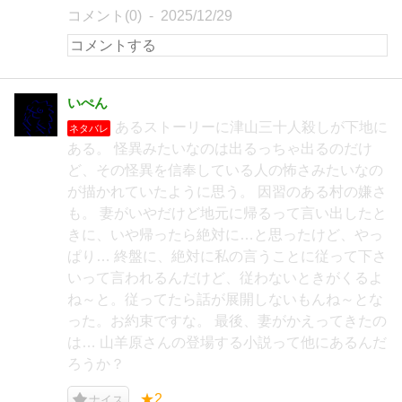
コメント(0)
2025/12/29
いぺん
あるストーリーに津山三十人殺しが下地に
ネタバレ
ある。 怪異みたいなのは出るっちゃ出るのだけ
ど、その怪異を信奉している人の怖さみたいなの
が描かれていたように思う。 因習のある村の嫌さ
も。 妻がいやだけど地元に帰るって言い出したと
きに、いや帰ったら絶対に…と思ったけど、やっ
ぱり… 終盤に、絶対に私の言うことに従って下さ
いって言われるんだけど、従わないときがくるよ
ね～と。従ってたら話が展開しないもんね～とな
った。お約束ですな。 最後、妻がかえってきたの
は… 山羊原さんの登場する小説って他にあるんだ
ろうか？
★2
ナイス