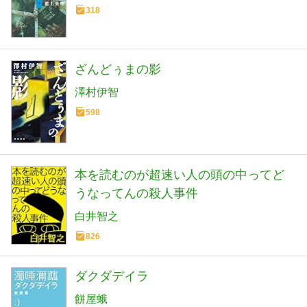
318
ざんどぅまの影
澤村伊智
598
本を読むのが超速い人の頭の中ってど
うなってんの殺人事件
白井智之
826
ダクダデイラ
餅屋蛾