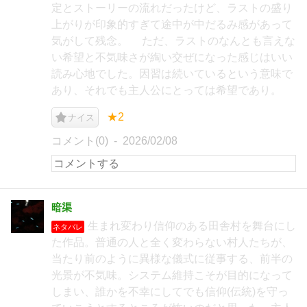
定とストーリーの流れだったけど、ラストの盛り
上がりが印象的すぎて途中が中だるみ感があって
気がして残念。 ただ、ラストのなんとも言えな
い希望と不気味さが綯い交ぜになった感じはいい
読み心地でした。因習は続いているという意味で
あり、それでも主人公にとっては希望であり。
★2
ナイス
コメント(0)
2026/02/08
暗渠
生まれ変わり信仰のある田舎村を舞台にし
ネタバレ
た作品。普通の人と全く変わらない村人たちが、
当たり前のように異様な儀式に従事する、前半の
光景が不気味。システム維持こそが目的になって
しまい、誰かを不幸にしてでも信仰(伝統)を守っ