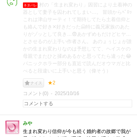
村の「生まれ変わり」因習により土着神の
ネタバレ
器として妻子を囚われてしまい…。 冒頭からﾍﾟﾛｯ
これは津山サーティ！て期待してたら土着信仰と
も絡んで好き✕好きだった🤗特に義兄家族のあた
りがゾッとして良き…😨あかずめもだけどヒヤ…
とさせるのが上手い作者さん。 あのょぅじょが誰
かの生まれ変わりなのは予想してて、ヘイスケの
母親でまたひと揉めあるかと思ってたら違った😂
パニックホラー部分も直近で読んだオウマガと比
べると段違いに上手いと思う（偉そう）
★2
ナイス
コメント(0)
2025/10/16
みや
生まれ変わり信仰が今も続く婚約者の故郷で我が