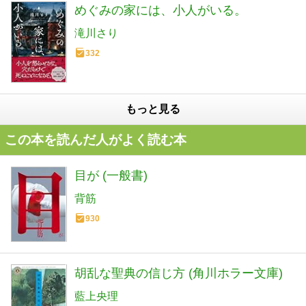
めぐみの家には、小人がいる。
滝川さり
332
もっと見る
この本を読んだ人がよく読む本
目が (一般書)
背筋
930
胡乱な聖典の信じ方 (角川ホラー文庫)
藍上央理