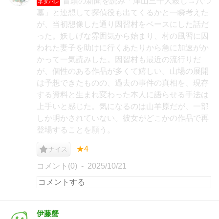
冒頭の新聞を読み「津山三十人殺し→八つ
ネタバレ
墓」と連想して探偵役も出てくるかと一瞬考えた
が、当初想像した通り因習村をベースにした話だ
った。妖しげな雰囲気から始まり、村の風習に囚
われた妻子を助けに行くあたりから急に加速がか
かって一気読みした。因習村も最近の流行りだ
が、個性のある作品が多くて嬉しい。山場の展開
は予想できたものの、過去の事件の真相を、現存
する資料と生まれ変わった本人に語らせる手法は
上手いと感じた。気になるのは山羊原だが、一部
しか明かされていない。彼女がどこかの作品で再
登場することを願う。
★4
ナイス
コメント(0)
2025/10/21
伊藤蟹