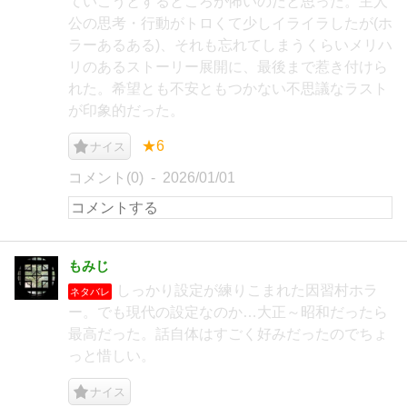
ていこうとするところが怖いのだと思った。主人
公の思考・行動がトロくて少しイライラしたが(ホ
ラーあるある)、それも忘れてしまうくらいメリハ
リのあるストーリー展開に、最後まで惹き付けら
れた。希望とも不安ともつかない不思議なラスト
が印象的だった。
★6
ナイス
コメント(0)
2026/01/01
もみじ
しっかり設定が練りこまれた因習村ホラ
ネタバレ
ー。でも現代の設定なのか…大正～昭和だったら
最高だった。話自体はすごく好みだったのでちょ
っと惜しい。
ナイス