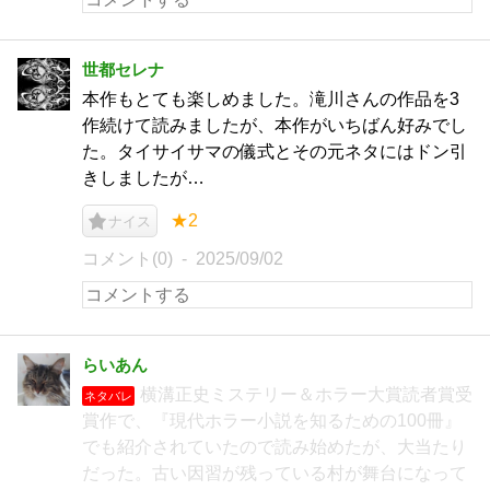
世都セレナ
本作もとても楽しめました。滝川さんの作品を3
作続けて読みましたが、本作がいちばん好みでし
た。タイサイサマの儀式とその元ネタにはドン引
きしましたが…
★2
ナイス
コメント(0)
2025/09/02
らいあん
横溝正史ミステリー＆ホラー大賞読者賞受
ネタバレ
賞作で、『現代ホラー小説を知るための100冊』
でも紹介されていたので読み始めたが、大当たり
だった。古い因習が残っている村が舞台になって