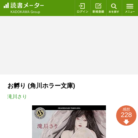
ログイン
新規登録
本を探
お孵り (角川ホラー文庫)
滝川さり
感想
228