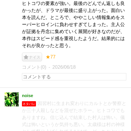
ヒトコワの要素が強い。最後のどんでん返しも良
かったが、ドラマが最後に盛り上がった。面白い
本を読んだ。ところで、ややこしい情報集めをス
ーパーヒロインに負わせすぎてしまった。主人公
が証拠を丹念に集めていく展開が好きなのだが、
本作はスピード感を重視したようだ。結果的には
それが良かったと思う。
★77
ナイス
コメント(0)
2026/06/18
noise
因習村に生まれ変わりにカルトとか警察と
ネタバレ
か三十人殺しなどを混ぜたホラー。ヒトコワでも
ありますね、信じ込んで結束した村人は怖い。儀
式は怖いというか気持ち悪い。太歳様は村の神様