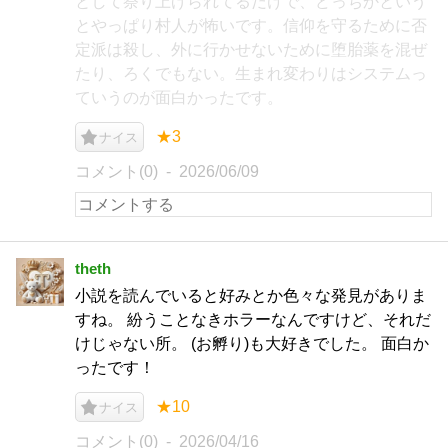
として祭り上げられてるだけで、どっちかという
とやっぱり村人が怖いです。信仰を守るために否
定派は殺し、外に行かせないために堕胎薬を混ぜ
たり、ろくでもない。生まれ変わりはシステムっ
ていうのが面白かったです。
★3
ナイス
コメント(0)
2026/06/09
theth
小説を読んでいると好みとか色々な発見がありま
すね。 紛うことなきホラーなんですけど、それだ
けじゃない所。 (お孵り)も大好きでした。 面白か
ったです！
★10
ナイス
コメント(0)
2026/04/16