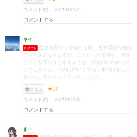
コメント(0)
2025/12/17
キイ
生まれ変わりを信じる村。まず異様な儀式
ネタバレ
でうわぁとなりますが、こういった信仰を、何を
してでも守ろうとするような、狂信的にのめり込
んでしまうというのは怖いですね。事件は悲しい
幕切れ…ラストもゾクっとしました。
★17
ナイス
コメント(0)
2025/11/08
まー