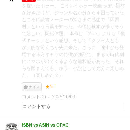
を描いたホラー。 こういうホラー映画っぽい題材
が好きだけど、ジャンル名か分からず困っていた
ところに読書メーターの皆さまの感想で「因習
村」という言葉を知った。今後は検索が捗りそう
で嬉しい。閑話休題。 本作は「怖い」よりも「儀
式キモッ」という感想、そして「クソ村人ども
が」的な苛立ちが先に来た。さらに、途中から登
場する味方キャラの特徴が強烈で、まるで時代劇
にスマホが出てくるような違和感があった。それ
らを踏まえても、ホラー小説として充分に楽しめ
た。（楽しめた？）
★5
ナイス
コメント(0)
2025/10/09
ISBN vs ASIN vs OPAC