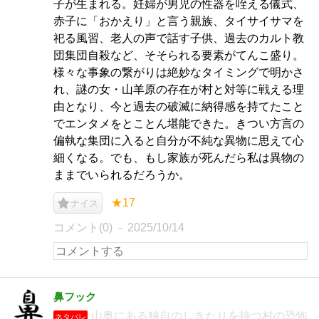
子が生まれる。妊婦が男児の性器を咥える儀式、
赤子に「おかえり」と言う親族、タイサイサマを
祀る風習、老人の声で話す子供、過去のカルト教
団集団自殺など、そそられる要素がてんこ盛り。
様々な事象の繋がりは絶妙なタイミングで明かさ
れ、謎の女・山羊原の存在が村と対等に戦える理
由となり、今と過去の破滅に納得感を持てたこと
でエンタメをとことん堪能できた。きつい方言の
偏執な集団に入ると自分が不純な異物に思えて心
細くなる。でも、もし家族が死んだら私は異物の
ままでいられるだろうか。
★17
ナイス
コメント(0)
2025/10/14
鼻フック
山奥にある独自のしきたりを持つ村の恐怖
ネタバレ