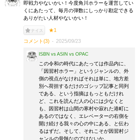
即戦力やないかい！今度角川ホラーを運営してい
くにあたって、毎月の弾数にしっかり勘定できる
ありがたい人材やないかい！
★1
ナイス
コメント(3)
2025/09/23
ISBN vs ASIN vs OPAC
この令和の時代にあたっては作品内に、
「因習村ホラー」というジャンルの、外
側の視点がなければそれは単に、地方差
別へ荷担するだけのゴシップ記事と同列
である、という指摘はもっともだけれ
ど、これを読んだ人の心には少なくと
も、因習村は山間の寒村や寂れた港町に
あるのではなく、エレベーターの右側を
開け続ける我々の心の中にある、と伝わ
るはずだ。そして、それこそが因習村ジ
ャンルの骨髄なのではないか。