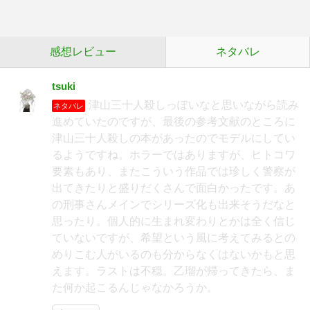
感想レビュー
ネタバレ
tsuki
津山三十人殺しっぽいなと思いながら読み
ネタバレ
進めていたのですが、最後の参考文献のところに
津山三十人殺しの本があったのでモデルにしてい
るようですね。ホラーではありますが、ヒトコワ
要素もあり、またこういう作品では珍しく警察が
出てきたりと盛りだくさんで面白かったです。あ
の刑事さんメインでシリーズ化も出来そうだなと
思ったり。個人的に生まれ変わりとかは全く信じ
ていないですが、希望という風に考えてみるとの
めりこむ人がいるのも分からなくはないかもと思
えます。ラストは不穏。乙瑠が帰ってきたら、ま
た何か起こるんじゃなかろうか。