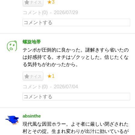
★3
ナイス
コメント(0)
2026/07/29
螺旋地帯
テンポが圧倒的に良かった。謎解きすら省いたの
は好感持てる。オチはゾクッとした。信じたくな
る気持ちがわかったから。
★1
ナイス
コメント(0)
2026/07/04
absinthe
現代風な因習ホラー。よそ者に厳しい閉ざされた
村とその掟。生まれ変わりが出汁に効いているが