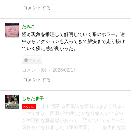
たみこ
怪奇現象を推理して解明していく系のホラー。途
中からアクションも入ってきて解決まで走り抜け
ていく疾走感が良かった。
ナイス
コメント(0)
2026/02/17
しらたま子
村に蔓延る不気味な因習…はよく見るテ
ネタバレ
ーマですが、因習が性(生)とかなり絡んでいるの
が生理的な嫌悪感があって、読んでいてイヤーな
気持ちになれました（褒め言葉）。 魅力的な設