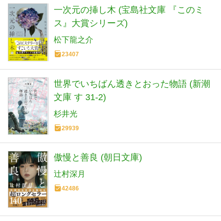
一次元の挿し木 (宝島社文庫 『このミ
ス』大賞シリーズ)
松下龍之介
23407
世界でいちばん透きとおった物語 (新潮
文庫 す 31-2)
杉井光
29939
傲慢と善良 (朝日文庫)
辻村深月
42486