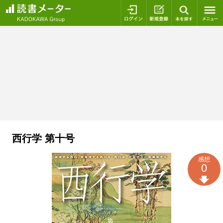
ログイン
新規登録
本を探
西行学 第十号
感想
0