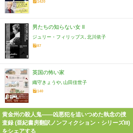
1420
男たちの知らない女 Ⅱ
ジュリー・フィリップス
北川依子
87
英国の怖い家
織守きょうや
山田佳世子
140
黄金州の殺人鬼――凶悪犯を追いつめた執念の捜
査録 (亜紀書房翻訳ノンフィクション・シリーズIII)
をシェアする