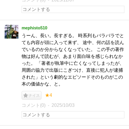
mephisto510
うーん、長い。長すぎる。 時系列もバラバラでと
ても内容が頭に入って来ず、 途中、何の話を読ん
でいるのか分からなくなっていた。 この手の著作
物は好んで読むが、あまり面白味を感じられなか
った。 「著者が執筆中に亡くなってしまったが、
周囲の協力で出版にこぎつけ、直後に犯人が逮捕
された」という劇的なエピソードそのものがこの
本の価値かな、と。
★4
ナイス
コメント(0)
2025/10/03