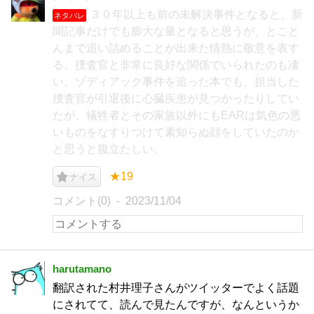
３０年以上も前の未解決事件となると、新
ネタバレ
聞記事だけでも膨大な量となると思うが、とこと
んまで追い詰めることが出来た情熱に敬意を表す
る。捜査官と非常に良好な関係でいられたのも凄
い。ゾディアック事件を追った本でも、担当した
捜査官が引退後に心臓疾患が見つかったりしてい
たが、犠牲者とその家族以外にもEARは気色の悪
いものをなすりつけて素知らぬ顔をしていたのか
と思うと腹立たしい。
★19
ナイス
コメント(0)
2023/11/04
harutamano
翻訳された村井理子さんがツイッターでよく話題
にされてて、読んで見たんですが、なんというか