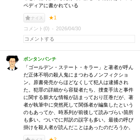
ペディアに書かれている
★1
ナイス
コメント(0)
2026/04/30
ボンタンパンチ
「ゴールデン・ステート・キラー」と著者が呼ん
だ正体不明の殺人鬼にまつわるノンフィクショ
ン。原書発売からほどなくして犯人は逮捕され
た。犯罪の詳細から容疑者たち、捜査手法と事件
に関する膨大な情報が詰まっており圧巻だが、著
者が執筆中に突然死して関係者が編集したという
のもあってか、時系列が前後して読みづらい箇所
も多い。ついでに邦訳の誤字も多い。最後の呼び
掛けを殺人者が読んだことはあったのだろうか。
★2
ナイス