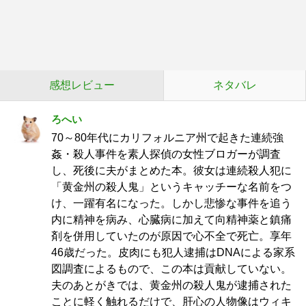
感想レビュー
ネタバレ
ろへい
70～80年代にカリフォルニア州で起きた連続強
姦・殺人事件を素人探偵の女性ブロガーが調査
し、死後に夫がまとめた本。彼女は連続殺人犯に
「黄金州の殺人鬼」というキャッチーな名前をつ
け、一躍有名になった。しかし悲惨な事件を追う
内に精神を病み、心臓病に加えて向精神薬と鎮痛
剤を併用していたのが原因で心不全で死亡。享年
46歳だった。皮肉にも犯人逮捕はDNAによる家系
図調査によるもので、この本は貢献していない。
夫のあとがきでは、黄金州の殺人鬼が逮捕された
ことに軽く触れるだけで、肝心の人物像はウィキ