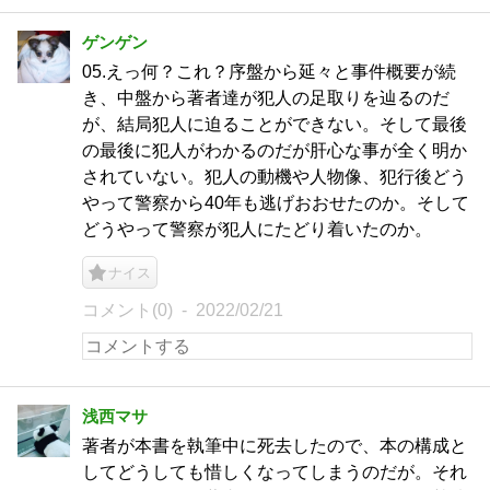
ゲンゲン
05.えっ何？これ？序盤から延々と事件概要が続
き、中盤から著者達が犯人の足取りを辿るのだ
が、結局犯人に迫ることができない。そして最後
の最後に犯人がわかるのだが肝心な事が全く明か
されていない。犯人の動機や人物像、犯行後どう
やって警察から40年も逃げおおせたのか。そして
どうやって警察が犯人にたどり着いたのか。
ナイス
コメント(0)
2022/02/21
浅西マサ
著者が本書を執筆中に死去したので、本の構成と
してどうしても惜しくなってしまうのだが。それ