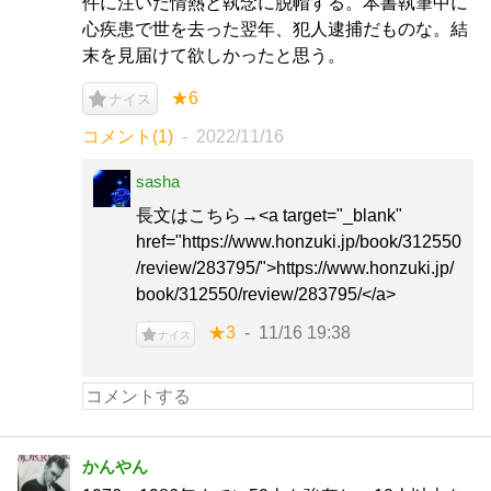
件に注いだ情熱と執念に脱帽する。本書執筆中に
心疾患で世を去った翌年、犯人逮捕だものな。結
末を見届けて欲しかったと思う。
★6
ナイス
コメント(1)
2022/11/16
sasha
長文はこちら→<a target="_blank"
href="https://www.honzuki.jp/book/312550
/review/283795/">https://www.honzuki.jp/
book/312550/review/283795/</a>
★3
11/16 19:38
ナイス
かんやん