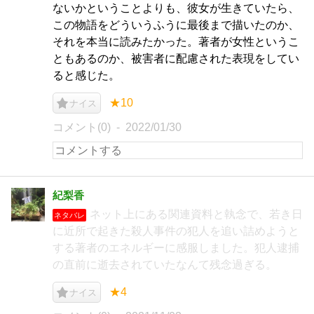
ないかということよりも、彼女が生きていたら、
この物語をどういうふうに最後まで描いたのか、
それを本当に読みたかった。著者が女性というこ
ともあるのか、被害者に配慮された表現をしてい
ると感じた。
★10
ナイス
コメント(0)
2022/01/30
紀梨香
ネット上にある関連資料と執念で、若き日
ネタバレ
に近所で起きた殺人事件の犯人を追い詰めようと
する著者のエネルギーに感服しました。犯人逮捕
の直前に逝去されていたなんて残念過ぎる。
★4
ナイス