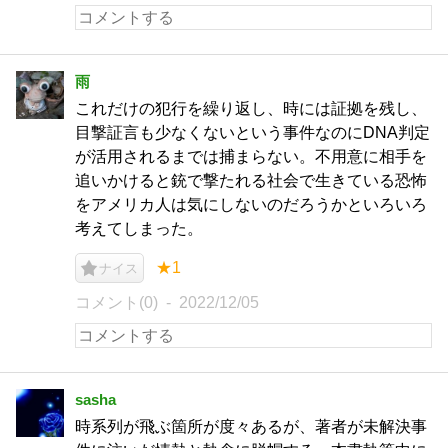
雨
これだけの犯行を繰り返し、時には証拠を残し、
目撃証言も少なくないという事件なのにDNA判定
が活用されるまでは捕まらない。不用意に相手を
追いかけると銃で撃たれる社会で生きている恐怖
をアメリカ人は気にしないのだろうかといろいろ
考えてしまった。
★1
ナイス
コメント(0)
2022/12/05
sasha
時系列が飛ぶ箇所が度々あるが、著者が未解決事