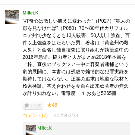
Millet.K
“好奇心は激しい飢えに変わった”（P027）“犯人の
顔を見なければ”（P080）70〜80年代カリフォル
ニア州で少なくとも13人殺害、50人以上強姦、百
件以上強盗をはたらいた男。著者は〈黄金州の殺
人鬼〉と命名し独自捜査に取り組むが執筆途中の
2016年急逝。協力者と夫がまとめ2018年本書を
上梓、直後のブックツアー中に容疑者逮捕という
劇的展開に。本書には残虐で煽情的な犯罪実録を
期待してはならない。正義の追求は地道な取材と
検索検証。答え合わせを今自ら出来ぬ著者の無念
が計り知れない。毒毒度：４ おあと5265冊
★46
ナイス
コメント(7)
2025/02/28
Millet.K