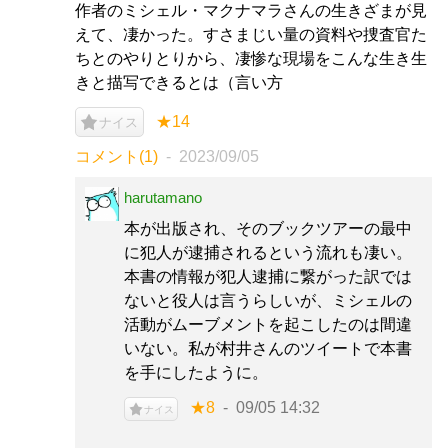
作者のミシェル・マクナマラさんの生きざまが見
えて、凄かった。すさまじい量の資料や捜査官た
ちとのやりとりから、凄惨な現場をこんな生き生
きと描写できるとは（言い方
★14
ナイス
コメント(1)
2023/09/05
harutamano
本が出版され、そのブックツアーの最中
に犯人が逮捕されるという流れも凄い。
本書の情報が犯人逮捕に繋がった訳では
ないと役人は言うらしいが、ミシェルの
活動がムーブメントを起こしたのは間違
いない。私が村井さんのツイートで本書
を手にしたように。
★8
09/05 14:32
ナイス