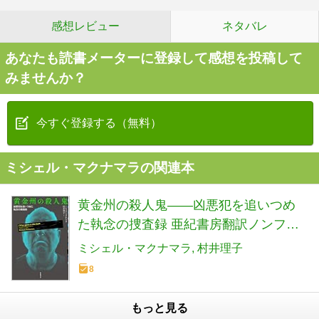
感想レビュー
ネタバレ
あなたも読書メーターに登録して感想を投稿して
みませんか？
今すぐ登録する（無料）
ミシェル・マクナマラの関連本
黄金州の殺人鬼――凶悪犯を追いつめ
た執念の捜査録 亜紀書房翻訳ノンフィ
クション・シリーズ
ミシェル・マクナマラ
村井理子
8
もっと見る