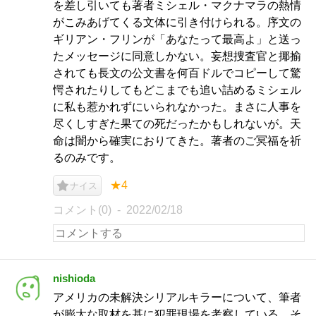
を差し引いても著者ミシェル・マクナマラの熱情
がこみあげてくる文体に引き付けられる。序文の
ギリアン・フリンが「あなたって最高よ」と送っ
たメッセージに同意しかない。妄想捜査官と揶揄
されても長文の公文書を何百ドルでコピーして驚
愕されたりしてもどこまでも追い詰めるミシェル
に私も惹かれずにいられなかった。まさに人事を
尽くしすぎた果ての死だったかもしれないが。天
命は闇から確実におりてきた。著者のご冥福を祈
るのみです。
★4
ナイス
コメント(0)
2022/02/18
nishioda
アメリカの未解決シリアルキラーについて、筆者
が膨大な取材を基に犯罪現場を考察している。そ