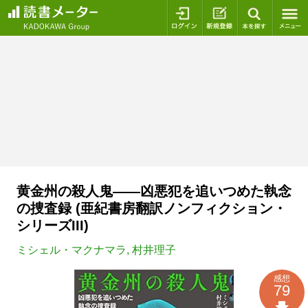
ログイン
新規登録
本を探
黄金州の殺人鬼――凶悪犯を追いつめた執念
の捜査録 (亜紀書房翻訳ノンフィクション・
シリーズIII)
ミシェル・マクナマラ
,
村井理子
感想
79