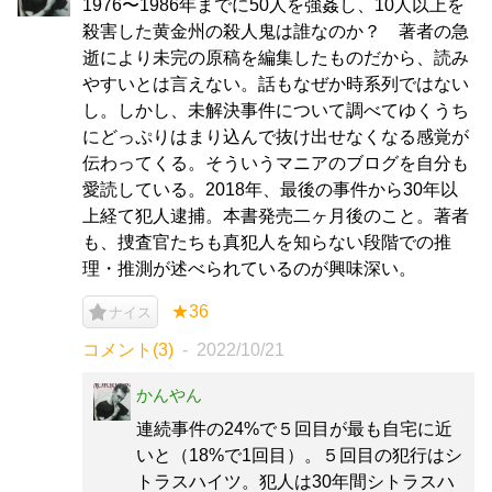
1976〜1986年までに50人を強姦し、10人以上を
殺害した黄金州の殺人鬼は誰なのか？ 著者の急
逝により未完の原稿を編集したものだから、読み
やすいとは言えない。話もなぜか時系列ではない
し。しかし、未解決事件について調べてゆくうち
にどっぷりはまり込んで抜け出せなくなる感覚が
伝わってくる。そういうマニアのブログを自分も
愛読している。2018年、最後の事件から30年以
上経て犯人逮捕。本書発売二ヶ月後のこと。著者
も、捜査官たちも真犯人を知らない段階での推
理・推測が述べられているのが興味深い。
★36
ナイス
コメント(3)
2022/10/21
かんやん
連続事件の24%で５回目が最も自宅に近
いと（18%で1回目）。５回目の犯行はシ
トラスハイツ。犯人は30年間シトラスハ