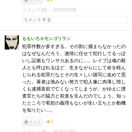
コメント(0)
2026/03/26
ももいろ☆モンゴリラン
犯罪件数が多すぎる。その割に捕まらなかったの
はなぜなんだろう、激情に任せて犯行してるっぽ
いし証拠もワンサカあるのに…。レイプは魂の殺
人とも呼ばれるほど、生きながらにして命を軽ん
じられる犯罪だなとその生々しい描写に改めて思
った。著者は弛みない努力で犯人像に肉薄し惜し
くも逮捕直前で亡くなってしまうが、がゆえに捜
査官たちの協力と前進を生んだのでしょう。知っ
たところで宥恕の義理もないが生い立ちとか動機
を知りたい…。
★1
ナイス
コメント(0)
2025/12/07