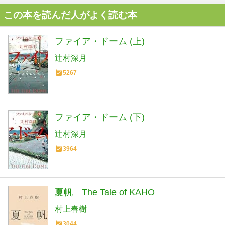
この本を読んだ人がよく読む本
ファイア・ドーム (上)
辻村深月
5267
ファイア・ドーム (下)
辻村深月
3964
夏帆 The Tale of KAHO
村上春樹
3044