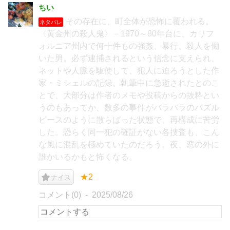
ちい
その存在に、町全体が恐怖に覆われる。
ネタバレ
〈黄金州の殺人鬼〉－1970～80年台に、カリフ
ォルニア州内で何十件もの強姦、暴行、殺人を働
いた男。必ず逮捕されるという信念に支えられ、
ネットや人脈を駆使して、犯人に迫ろうとした作
家・ミシェルの記録。執筆中に急逝されたとのこ
とで、大部分は作者のメモや投稿からの抜粋とい
うのもあってか、数多の事件がバラバラのパズル
ピースのように散らばった状態で、再構成に苦労
した。恐らく同一犯の確証がない各捜査も、こん
な風に混乱を極めていたのだろう。夜、窓の外に
誰かいるかもと怖くなる。
★2
ナイス
コメント(0)
2025/08/26