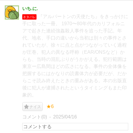
いち.に.
『アルパートンの天使たち』をきっかけに
ネタバレ
手に取った一冊。 1970〜80年代のカリフォルニ
アで起きた連続強姦殺人事件を追った手記。年
代、地名、手口の違いから当初は別々の事件とさ
れていたが、徐々に点と点がつながっていく過程
が圧巻。犯人の異なる呼称（EAR/ONSなど）か
らも、当時の混乱ぶりがうかがえる。犯行範囲は
東京ー広島間ほどの広さになる。事件の全体像を
把握するにはかなりの読書体力が必要だが、だか
らこそ読み終えたときの重みがある。本の出版直
後に犯人が逮捕されたというタイミングもまた印
象的。
★6
ナイス
コメント(0)
2025/04/16