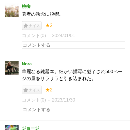
桃柳
著者の執念に脱帽。
★2
ナイス
コメント(0)
2024/01/01
Nora
華麗なる鈍器本。細かい描写に魅了され500ペー
ジの量をサラサラと引き込まれた。
★2
ナイス
コメント(0)
2023/11/30
ジョージ