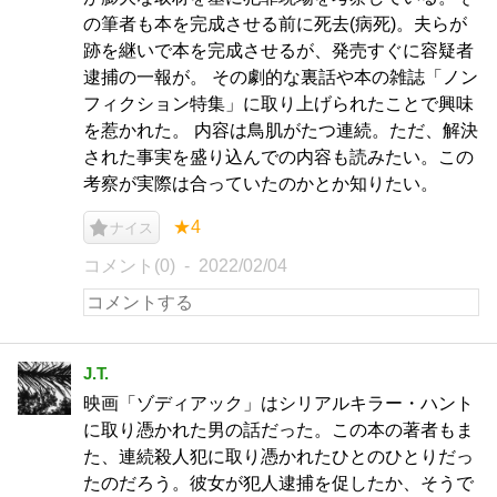
の筆者も本を完成させる前に死去(病死)。夫らが
跡を継いで本を完成させるが、発売すぐに容疑者
逮捕の一報が。 その劇的な裏話や本の雑誌「ノン
フィクション特集」に取り上げられたことで興味
を惹かれた。 内容は鳥肌がたつ連続。ただ、解決
された事実を盛り込んでの内容も読みたい。この
考察が実際は合っていたのかとか知りたい。
★4
ナイス
コメント(0)
2022/02/04
J.T.
映画「ゾディアック」はシリアルキラー・ハント
に取り憑かれた男の話だった。この本の著者もま
た、連続殺人犯に取り憑かれたひとのひとりだっ
たのだろう。彼女が犯人逮捕を促したか、そうで