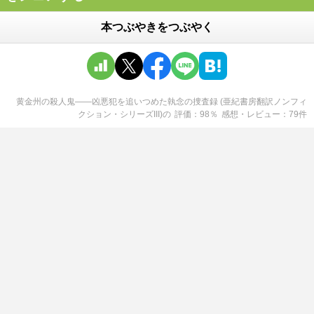
本つぶやきをつぶやく
黄金州の殺人鬼――凶悪犯を追いつめた執念の捜査録 (亜紀書房翻訳ノンフィ
クション・シリーズIII)
の
評価
98
％
感想・レビュー
79
件