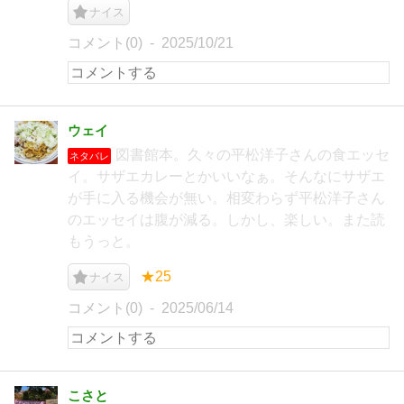
ナイス
コメント(0)
2025/10/21
ウェイ
図書館本。久々の平松洋子さんの食エッセ
ネタバレ
イ。サザエカレーとかいいなぁ。そんなにサザエ
が手に入る機会が無い。相変わらず平松洋子さん
のエッセイは腹が減る。しかし、楽しい。また読
もうっと。
★25
ナイス
コメント(0)
2025/06/14
こさと