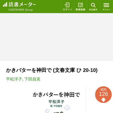
ログイン
新規登録
本を探
かきバターを神田で (文春文庫 ひ 20-10)
平松洋子
,
下田昌克
感想
126