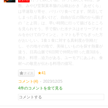
ネタバレ
数。みやび堂製菓本舗の山椒おかき「あぜくら」
は早速取り寄せ、バリバリ食べてます。閉店して
しまった店も多いけど、自由が丘の鶏のから揚げ
の「とよ田」は、早い時間に行って揚げるところ
を見られそう。手で裂いた水ナスはオリーブオイ
ルをかけて白ワインと。トマトも手でちぎった方
がおいしい。1食１食に対する真剣度が別格だ
し、その地その地で、美味しいものを探す熱量が
違う。日高山脈で6日間で仲間が狩った鹿3頭を、
捌き、料理…迫力がある。ユーモアにあふれ、食
材への敬意が伝わる料理の描写。
★41
ナイス
コメント(4)
2023/12/25
4件のコメントを全て見る