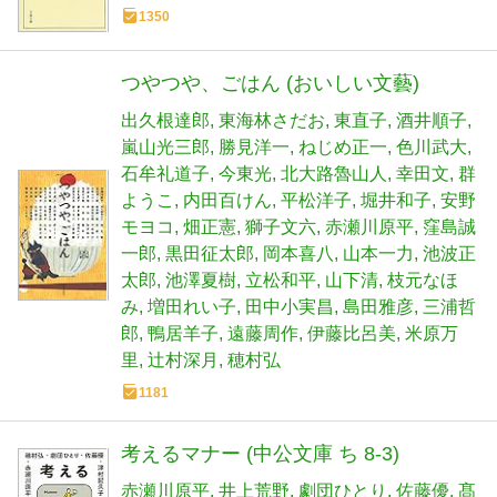
1350
つやつや、ごはん (おいしい文藝)
出久根達郎
東海林さだお
東直子
酒井順子
嵐山光三郎
勝見洋一
ねじめ正一
色川武大
石牟礼道子
今東光
北大路魯山人
幸田文
群
ようこ
内田百けん
平松洋子
堀井和子
安野
モヨコ
畑正憲
獅子文六
赤瀬川原平
窪島誠
一郎
黒田征太郎
岡本喜八
山本一力
池波正
太郎
池澤夏樹
立松和平
山下清
枝元なほ
み
増田れい子
田中小実昌
島田雅彦
三浦哲
郎
鴨居羊子
遠藤周作
伊藤比呂美
米原万
里
辻村深月
穂村弘
1181
考えるマナー (中公文庫 ち 8-3)
赤瀬川原平
井上荒野
劇団ひとり
佐藤優
髙