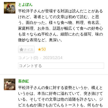
とよぽん
平松洋子さんが登場する対談は読んだことがある
けれど、著者としての文章は初めて読む、と思
う。面白かった。様々な食べ物、料理、有名店、
家庭料理、お弁当、話題が幅広くて食への好奇心
も並々ならぬ平松さん。細部にわたる描写、味の
微妙な表現など、奥深い。
★50
ナイス
コメント(0)
2023/12/14
吾亦紅
平松洋子さんの食に対する姿勢というか、構えと
いうかは、本当に好奇に溢れていて、突き抜けて
いる。そしてその文章は他の追随を許さない。ジ
ビエもぬか漬けもおでんもトーストも、何もかも