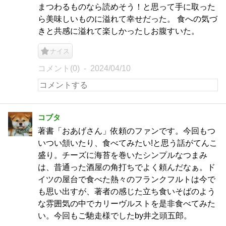
まつわるものなら読めそう！と思って手に取った
ら美味しいものに溢れて幸せだった。 食への気づ
きと共感に溢れて楽しかったしお腹すいた。
ナイス
コメント(0)
2024/04/10
コブタ
著書「おあげさん」依頼のファンです。今回もつ
いつい頷いたり、食べてみたい!と思う話がてんこ
盛り。チーズに海苔を巻いたシンプルなつまみ
は、昔通った酒屋の角打ちでよく頼んだなぁ。ド
イツの屋台で食べた熱々のフランクフルトは今で
も思い出すが、著者の感じた立ち食いそばのよう
な雰囲気の中でカリーヴルストを是非食べてみた
い。今回もご馳走様でしたby井之頭五郎。