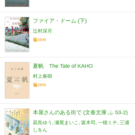
ファイア・ドーム (下)
辻村深月
3840
夏帆 The Tale of KAHO
村上春樹
2906
本屋さんのある街で (文春文庫 ふ 53-2)
凪良ゆう
瀬尾まいこ
坂木司
一穂ミチ
三浦
しをん