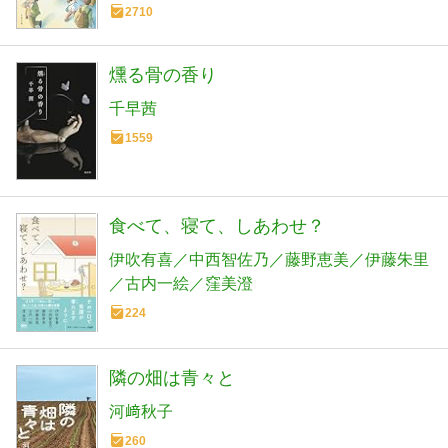
2710
燻る骨の香り
千早茜
1559
食べて、寝て、しあわせ？
伊吹有喜／中西智佐乃／藤野恵美／伊藤朱里
／古内一絵／窪美澄
224
隣の畑は青々と
河﨑秋子
260