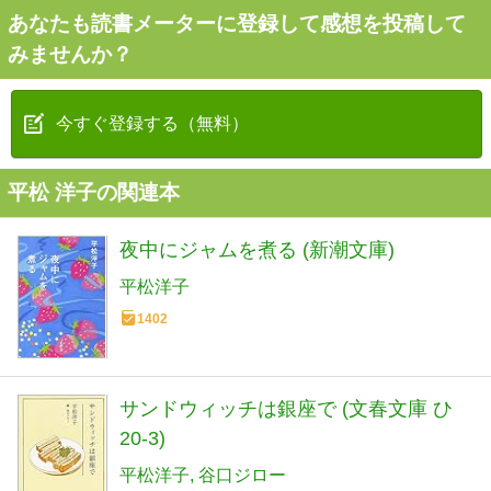
あなたも読書メーターに登録して感想を投稿して
みませんか？
今すぐ登録する（無料）
平松 洋子の関連本
夜中にジャムを煮る (新潮文庫)
平松洋子
1402
サンドウィッチは銀座で (文春文庫 ひ
20-3)
平松洋子
谷口ジロー