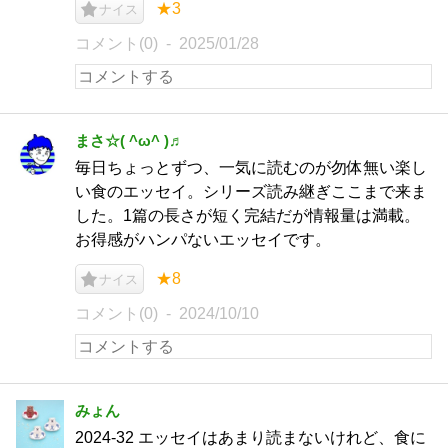
★3
ナイス
コメント(0)
2025/01/28
まさ☆( ^ω^ )♬
毎日ちょっとずつ、一気に読むのが勿体無い楽し
い食のエッセイ。シリーズ読み継ぎここまで来ま
した。1篇の長さが短く完結だが情報量は満載。
お得感がハンパないエッセイです。
★8
ナイス
コメント(0)
2024/10/10
みょん
2024-32 エッセイはあまり読まないけれど、食に