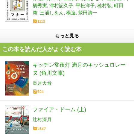
橋秀実
津村記久子
平松洋子
穂村弘
町田
康
三浦しをん
楊逸
鷲田清一
1112
もっと見る
この本を読んだ人がよく読む本
キッチン常夜灯 満月のキッシュロレー
ヌ (角川文庫)
長月天音
504
ファイア・ドーム (上)
辻村深月
5120