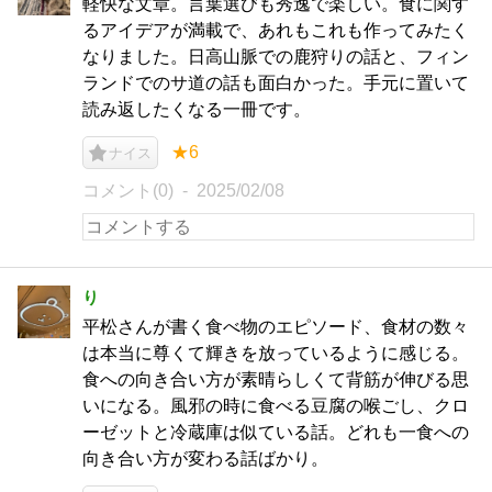
軽快な文章。言葉選びも秀逸で楽しい。食に関す
るアイデアが満載で、あれもこれも作ってみたく
なりました。日高山脈での鹿狩りの話と、フィン
ランドでのサ道の話も面白かった。手元に置いて
読み返したくなる一冊です。
★6
ナイス
コメント(0)
2025/02/08
り
平松さんが書く食べ物のエピソード、食材の数々
は本当に尊くて輝きを放っているように感じる。
食への向き合い方が素晴らしくて背筋が伸びる思
いになる。風邪の時に食べる豆腐の喉ごし、クロ
ーゼットと冷蔵庫は似ている話。どれも一食への
向き合い方が変わる話ばかり。