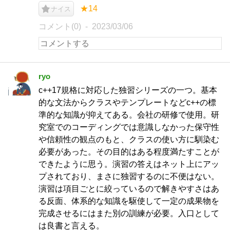
★14
ナイス
コメント(0)
2023/03/06
ryo
c++17規格に対応した独習シリーズの一つ。基本
的な文法からクラスやテンプレートなどc++の標
準的な知識が抑えてある。会社の研修で使用。研
究室でのコーディングでは意識しなかった保守性
や信頼性の観点のもと、クラスの使い方に馴染む
必要があった。その目的はある程度満たすことが
できたように思う。演習の答えはネット上にアッ
プされており、まさに独習するのに不便はない。
演習は項目ごとに絞っているので解きやすさはあ
る反面、体系的な知識を駆使して一定の成果物を
完成させるにはまた別の訓練が必要。入口として
は良書と言える。