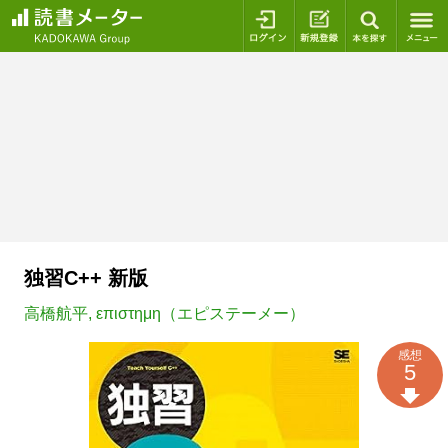
ログイン
新規登録
本を探
独習C++ 新版
高橋航平
,
επιστημη（エピステーメー）
感想
5