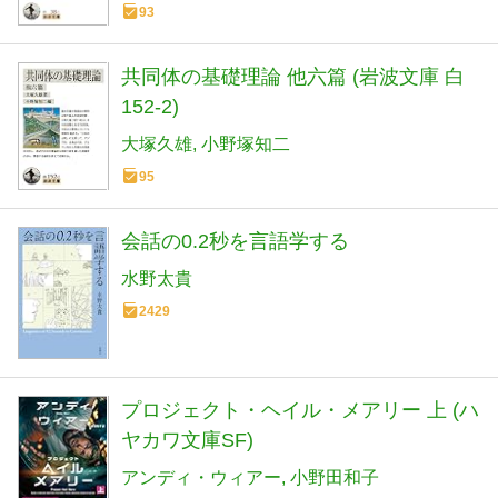
93
共同体の基礎理論 他六篇 (岩波文庫 白
152-2)
大塚久雄
小野塚知二
95
会話の0.2秒を言語学する
水野太貴
2429
プロジェクト・ヘイル・メアリー 上 (ハ
ヤカワ文庫SF)
アンディ・ウィアー
小野田和子