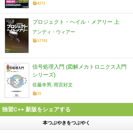
4271
プロジェクト・ヘイル・メアリー 上
アンディ・ウィアー
17762
信号処理入門 (図解メカトロニクス入門
シリーズ)
佐藤幸男
雨宮好文
15
独習C++ 新版をシェアする
本つぶやきをつぶやく