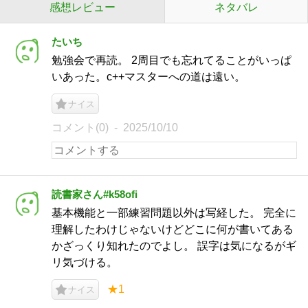
感想レビュー
ネタバレ
たいち
勉強会で再読。 2周目でも忘れてることがいっぱ
いあった。c++マスターへの道は遠い。
ナイス
コメント(0)
2025/10/10
読書家さん#k58ofi
基本機能と一部練習問題以外は写経した。 完全に
理解したわけじゃないけどどこに何が書いてある
かざっくり知れたのでよし。 誤字は気になるがギ
リ気づける。
★1
ナイス