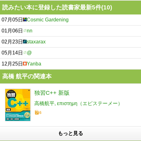
読みたい本に登録した読書家最新5件(10)
07月05日
Cosmic Gardening
01月06日
nn
02月23日
staxarax
05月14日
@
12月25日
Yanba
高橋 航平の関連本
独習C++ 新版
高橋航平
επιστημη（エピステーメー）
6
もっと見る