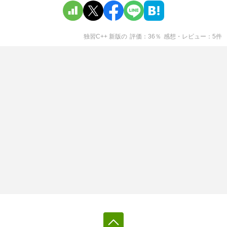
独習C++ 新版
の
評価
36
％
感想・レビュー
5
件