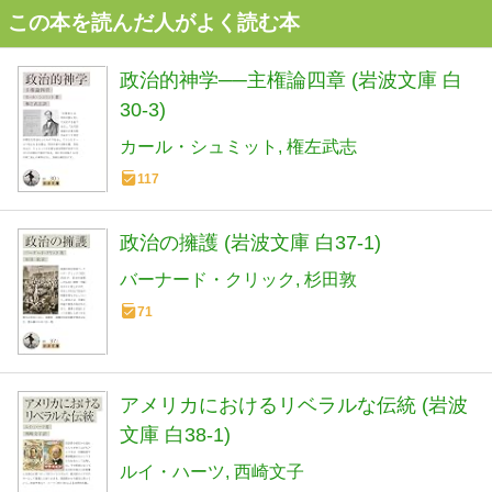
この本を読んだ人がよく読む本
政治的神学──主権論四章 (岩波文庫 白
30-3)
カール・シュミット
権左武志
117
政治の擁護 (岩波文庫 白37-1)
バーナード・クリック
杉田敦
71
アメリカにおけるリベラルな伝統 (岩波
文庫 白38-1)
ルイ・ハーツ
西崎文子