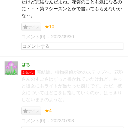
たけど完結なんだよね。花弥のことも気になるの
に・・・第２シーズンとかで書いてもらえないか
な～。
★10
ナイス
コメント(0)
2022/09/30
はち
完結編。植物探偵が次のステップへ。花弥
ネタバレ
さんのすごさはずっと書かれていたけれど、やっ
と彼女にもライトが当たった感じです。ただ、彼
女についてはどこを目指していくのか、はっきり
しないままのような。
★4
ナイス
コメント(0)
2022/07/03