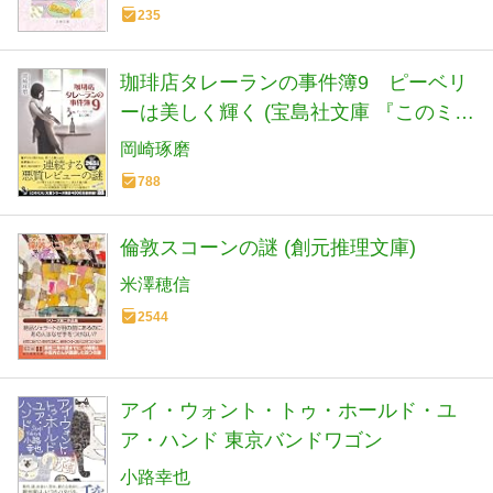
235
珈琲店タレーランの事件簿9 ピーベリ
ーは美しく輝く (宝島社文庫 『このミ
ス』大賞シリーズ)
岡崎琢磨
788
倫敦スコーンの謎 (創元推理文庫)
米澤穂信
2544
アイ・ウォント・トゥ・ホールド・ユ
ア・ハンド 東京バンドワゴン
小路幸也