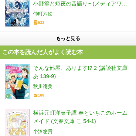
小野篁と短夜の昔語り~ (メディアワー
クス文庫)
仲町六絵
933
もっと見る
この本を読んだ人がよく読む本
そんな部屋、あります!? 2 (講談社文庫
あ 139-9)
秋川滝美
188
横浜元町洋菓子譚 春といちごのホーム
メイド (文春文庫 こ 54-1)
小湊悠貴