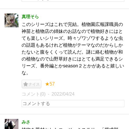
真理そら
このシリーズはこれで完結。植物園広報課職員の
神苗と植物店の姉妹のお話なので植物好きにはと
ても楽しいシリーズ。時々ゾワゾワするような虫
の話題もあるけれど植物がテーマなのだからしか
たないと腹をくくって読んだ。謎に絡む植物が和
の植物なので山野草好きにはとても満足できるシ
リーズ、番外編とかseason２とかがあると嬉しい
な。
★57
ナイス
コメント(0)
2022/04/24
みさ