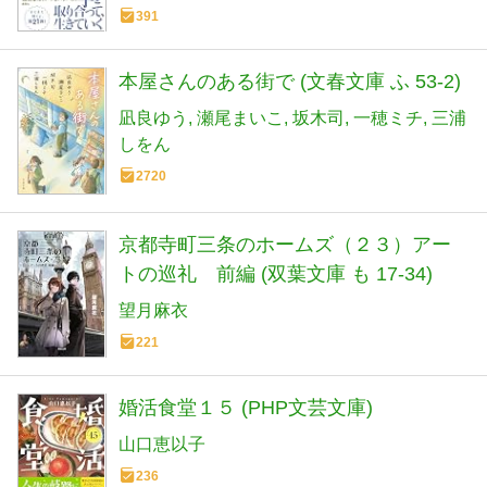
391
本屋さんのある街で (文春文庫 ふ 53-2)
凪良ゆう
瀬尾まいこ
坂木司
一穂ミチ
三浦
しをん
2720
京都寺町三条のホームズ（２３）アー
トの巡礼 前編 (双葉文庫 も 17-34)
望月麻衣
221
婚活食堂１５ (PHP文芸文庫)
山口恵以子
236