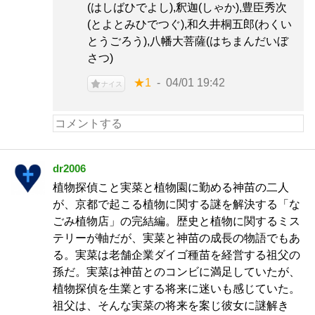
(はしばひでよし),釈迦(しゃか),豊臣秀次
(とよとみひでつぐ),和久井桐五郎(わくい
とうごろう),八幡大菩薩(はちまんだいぼ
さつ)
★1
04/01 19:42
ナイス
dr2006
植物探偵こと実菜と植物園に勤める神苗の二人
が、京都で起こる植物に関する謎を解決する「な
ごみ植物店」の完結編。歴史と植物に関するミス
テリーが軸だが、実菜と神苗の成長の物語でもあ
る。実菜は老舗企業ダイゴ種苗を経営する祖父の
孫だ。実菜は神苗とのコンビに満足していたが、
植物探偵を生業とする将来に迷いも感じていた。
祖父は、そんな実菜の将来を案じ彼女に謎解き