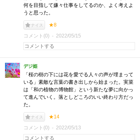
何を目指して嫌々仕事をしてるのか、よく考えよ
うと思った。
★8
ナイス
コメント(0)
2022/05/15
デジ姫
「桜の樹の下には花を愛でる人々の声が埋まって
いる」素敵な言葉の書き出しから始まった。実菜
は「和の植物の博物館」という新たな夢に向かっ
て進んでいく。落としどころのいい終わり方だっ
た。
★14
ナイス
コメント(0)
2022/05/13