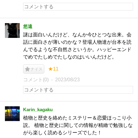
悠遠
謎は面白いんだけど、なんか今ひとつな出来。会
話に面白さが薄いのかな？登場人物達が台本を読
んでるような不自然さというか。ハッピーエンド
でめでたしめでたしなのはいいんだけど。
★11
ナイス
コメント(0)
2023/08/23
Karin_kagaku
植物と歴史を絡めたミステリー＆恋愛ほっこり小
説。 植物と歴史に関しての情報が精緻で勉強しな
がら楽しく読めるシリーズでした！