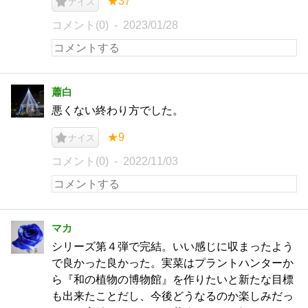
★37
ナイス
コメント(0)
2023/01/28
蕭白
悪くない終わり方でした。
★9
ナイス
コメント(0)
2022/11/03
マカ
シリーズ第４弾で完結。いい感じに収まったよう
で良かった良かった。実菜はプラントハンターか
ら『和の植物の博物館』を作りたいと新たな目標
も出来たことだし、今後どうなるのか楽しみだっ