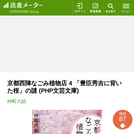
ログイン
新規登録
本を探
京都西陣なごみ植物店 4 「豊臣秀吉に背い
た桜」の謎 (PHP文芸文庫)
仲町六絵
感想
87