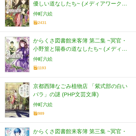
優しい道なしたち~ (メディアワークス
文庫)
仲町六絵
2431
からくさ図書館来客簿 第二集 ~冥官・
小野篁と陽春の道なしたち~ (メディア
ワークス文庫)
仲町六絵
1193
京都西陣なごみ植物店 「紫式部の白い
バラ」の謎 (PHP文芸文庫)
仲町六絵
989
からくさ図書館来客簿 第三集 ~冥官・