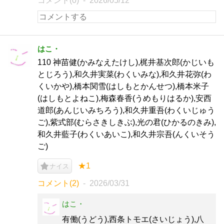
コメント(0)
2026/05/12
はこ・
110 神苗健(かみなえたけし),梶井基次郎(かじいも
とじろう),和久井実菜(わくいみな),和久井花弥(わ
くいかや),橋本関雪(はしもとかんせつ),橋本米子
(はしもとよねこ),梅森春香(うめもりはるか),安西
道郎(あんじいみちろう),和久井重吾(わくいじゅう
ご),紫式部(むらさきしきぶ),光の君(ひかるのきみ),
和久井藍子(わくいあいこ),和久井宗吾(んくいそう
ご)
★1
ナイス
コメント(2)
2026/03/31
はこ・
有働(うどう),西条トモエ(さいじょう),八