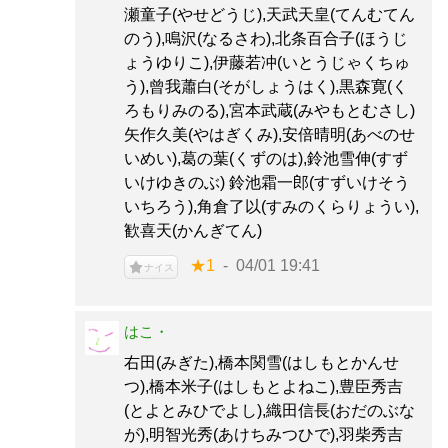
瀬童子(やせどうじ),天武天皇(てんむてん
のう),鳴沢(なるさわ),北条百合子(ほうじ
ょうゆりこ),伊藤若冲(いとうじゃくちゅ
う),曾我蕭白(そがしょうはく),黒森寛(く
ろもりみのる),宮本武蔵(みやもとむさし)
矢作久美(やはぎくみ),安倍晴明(あべのせ
いめい),葛の葉(くずのは),鈴池雪伸(すず
いけゆきのぶ) 鈴池霜一郎(すずいけそう
いちろう),角倉了以(すみのくらりょうい),
歓喜天(かんぎてん)
★1
04/01 19:41
ナイス
はこ・
右田(みぎた),橋本関雪(はしもとかんせ
つ),橋本米子(はしもとよねこ),豊臣秀吉
(とよとみひでよし),織田信長(おだのぶな
が),明智光秀(あけちみつひで),羽柴秀吉