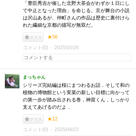
「豊臣秀吉が催した北野大茶会がわずか１日にし
て中止となった理由」を命じる。京が舞台の小説
は沢山あるが、仲町さんの作品は歴史に裏付けら
れた繊細な京都の描写が無双だ。
★56
ナイス
コメント(0)
2025/10/28
まっちゃん
シリーズ完結編は桜にまつわるお話．そして和の
植物の博物館という実菜の新しい目標に向かって
の第一歩が踏み出される巻，神苗くん，しっかり
支えてあげるのだよ．
★12
ナイス
コメント(0)
2025/04/23