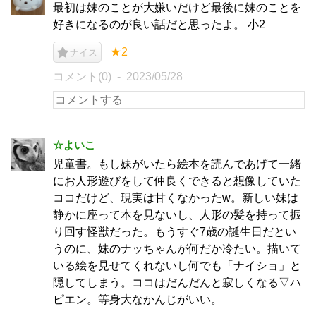
最初は妹のことが大嫌いだけど最後に妹のことを
好きになるのが良い話だと思ったよ。 小2
★2
ナイス
コメント(0)
2023/05/28
☆よいこ
児童書。もし妹がいたら絵本を読んであげて一緒
にお人形遊びをして仲良くできると想像していた
ココだけど、現実は甘くなかったw。新しい妹は
静かに座って本を見ないし、人形の髪を持って振
り回す怪獣だった。もうすぐ7歳の誕生日だとい
うのに、妹のナッちゃんが何だか冷たい。描いて
いる絵を見せてくれないし何でも「ナイショ」と
隠してしまう。ココはだんだんと寂しくなる▽ハ
ピエン。等身大なかんじがいい。