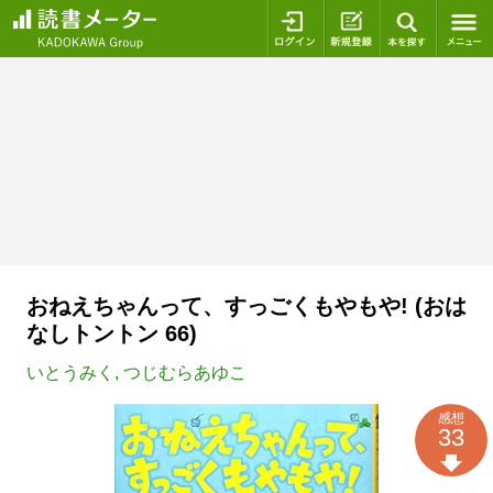
ログイン
新規登録
本を探
おねえちゃんって、すっごくもやもや! (おは
なしトントン 66)
いとうみく
,
つじむらあゆこ
感想
33