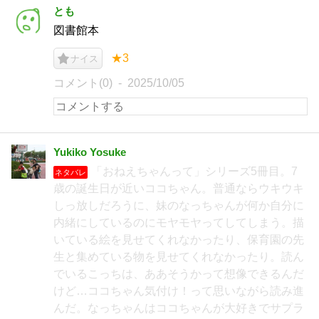
とも
図書館本
★3
ナイス
コメント(0)
2025/10/05
Yukiko Yosuke
「おねえちゃんって」シリーズ5冊目。7
ネタバレ
歳の誕生日が近いココちゃん。普通ならウキウキ
しっ放しだろうに、妹のなっちゃんが何か自分に
内緒にしているのにモヤモヤってしてしまう。描
いている絵を見せてくれなかったり、保育園の先
生と集めている物を見せてくれなかったり。読ん
でいるこっちは、ああそうかって想像できるんだ
けど…ココちゃん気付け！って思いながら読み進
んだ。なっちゃんはココちゃんが大好きでサプラ