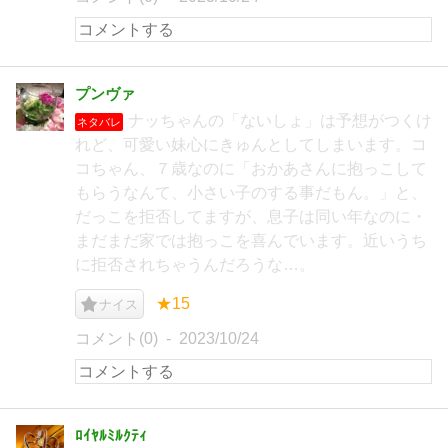
プンヴァ
ナッちゃんの「ないしょ」は予想がつくけ
ネタバレ
れど、可愛い妹心にきゅんとしてしまいます。コ
コちゃん、７歳なのに「おかあさんに抱っこして
もらうなんて、小さい子のする事だもん。」と、
だっこを拒否してますが、息子は同い年なのに・
まだまだ家では抱っこを喜んでいます。近いうち
に拒否されちゃうんだろうな…。
★15
ナイス
コメント(0)
2023/10/24
ﾛｲﾔﾙﾐﾙｸﾃｨ