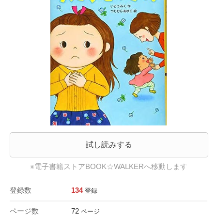
試し読みする
※電子書籍ストアBOOK☆WALKERへ移動します
登録数
134
登録
ページ数
72
ページ