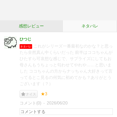
感想レビュー
ネタバレ
ひつじ
これがシリーズ一番最初なのかな？と思っ
ネタバレ
たら全然真ん中くらいだった 前半はココちゃんが
ひたすら可哀想な感じで、サプライズにしてもお
母さんもうちょっと匂わせてやれや……と思いま
した ココちゃんの方からナッちゃん大好きって言
ってるとこ見るの何気に初めてかも？ありがとう
ございます（？）
★3
ナイス
コメント(0)
2026/06/20