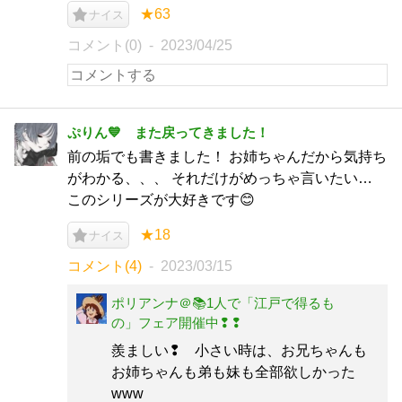
★63
ナイス
コメント(0)
2023/04/25
ぷりん💙 また戻ってきました！
前の垢でも書きました！ お姉ちゃんだから気持ち
がわかる、、、 それだけがめっちゃ言いたい…
このシリーズが大好きです😊
★18
ナイス
コメント(4)
2023/03/15
ポリアンナ＠📚1人で「江戸で得るも
の」フェア開催中❢❢
羨ましい❢ 小さい時は、お兄ちゃんも
お姉ちゃんも弟も妹も全部欲しかった
www