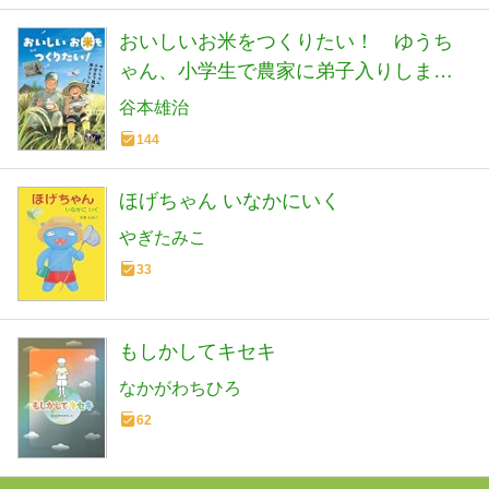
おいしいお米をつくりたい！ ゆうち
ゃん、小学生で農家に弟子入りしまし
た
谷本雄治
144
ほげちゃん いなかにいく
やぎたみこ
33
もしかしてキセキ
なかがわちひろ
62