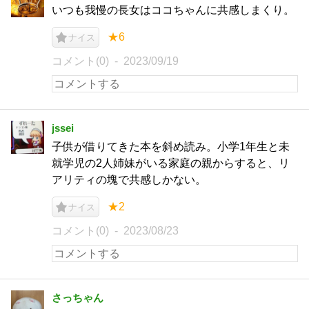
いつも我慢の長女はココちゃんに共感しまくり。
★6
ナイス
コメント(0)
2023/09/19
jssei
子供が借りてきた本を斜め読み。小学1年生と未
就学児の2人姉妹がいる家庭の親からすると、リ
アリティの塊で共感しかない。
★2
ナイス
コメント(0)
2023/08/23
さっちゃん