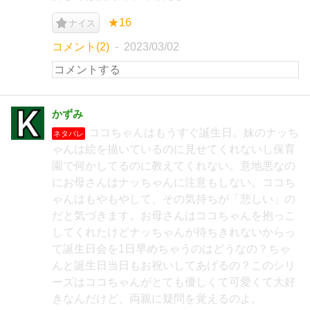
★16
ナイス
コメント(2)
2023/03/02
かずみ
ココちゃんはもうすぐ誕生日。妹のナッち
ネタバレ
ゃんは絵を描いているのに見せてくれないし保育
園で何かしてるのに教えてくれない。意地悪なの
にお母さんはナッちゃんに注意もしない。ココち
ゃんはもやもやして、その気持ちが「悲しい」の
だと気づきます。お母さんはココちゃんを抱っこ
してくれたけどナッちゃんが待ちきれないからっ
て誕生日会を1日早めちゃうのはどうなの？ちゃ
んと誕生日当日もお祝いしてあげるの？このシリ
ーズはココちゃんがとても優しくて可愛くて大好
きなんだけど、両親に疑問を覚えるのよ。