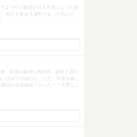
してようやく驍宗が行方不明になった経
が、戦力を集める過程であったわけだ。
変。
三巻。阿選の複雑な胸の内。驍宗と器の
思い詰めての凶行か。ただ、阿選を唆し
！驍宗の生存確認！やったー！大変なこ