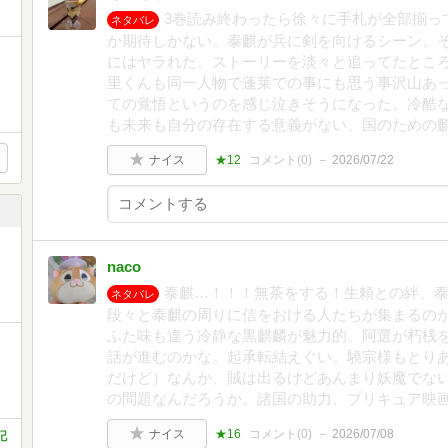
3巻読み終わったら徐々に手札が全部揃っ
ネタバレ
か期待しかない。泰麒が兵に剣を向けるシーン、
にはヤラれた。ストーリーを淡々と追ってたとこ
里くんも同一人物で蓬莱での事にも思う事沢山あ
ての覚悟というのを感じ泣きそうになった。冷酷
も未来も自分の存在する意義がない、国のための
ナイス
★12
コメント(
0
)
2026/07/22
naco
泰麒…！！！無茶をする！生頼との絆、
ネタバレ
段々と泰麒の周りに信をおける人たちが集まるの
ふた味も違う冷静な黒麒麟が魅力的。阿選が朽桟
話が進むのかな。起承転結えぐい。驍宗様もとり
だけど）なんか、賊は出るけどあんまり妖魔でな
の問題なんだろうか。諸国の助力、プリキュア映
ナイス
★16
コメント(
0
)
2026/07/08
記