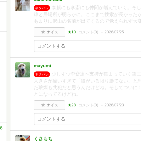
泰麒にも李斎にも仲間が増えていく。そ
ネタバレ
緯と居場所が明らかに。ここまで捜索が長かった
あまりに沢山の名前が出てくるので覚えられず大
ナイス
★10
コメント(
0
)
2026/07/25
mayumi
少しずつ李斎達へ支持が集まっていく第
ネタバレ
大きさが違いすぎて「彼がいる限り勝てない」と
た琅燦も共犯だと思うんだけどね。そしてついに
とになってるけどね。
ナイス
★28
コメント(
0
)
2026/07/23
記
くさもち