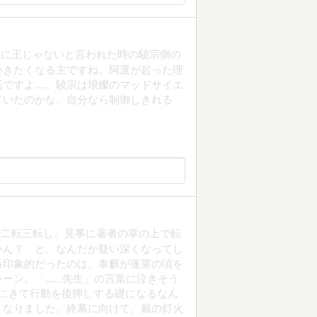
麒に王じゃないと言われた時の驍宗側の
いきたくなる主ですね。阿選が起った理
話ですよ…。驍宗は琅燦のマッドサイエ
ていたのかな、自分なら制御しきれる
で二転三転し、見事に著者の掌の上で転
いん？ と、なんだか疑い深くなってし
番印象的だったのは、泰麒が蓬莱の頃を
。「......先生」の言葉に泣きそう
にきて行動を後押しする礎になるなん
くなりました。終幕に向けて、戴の灯火