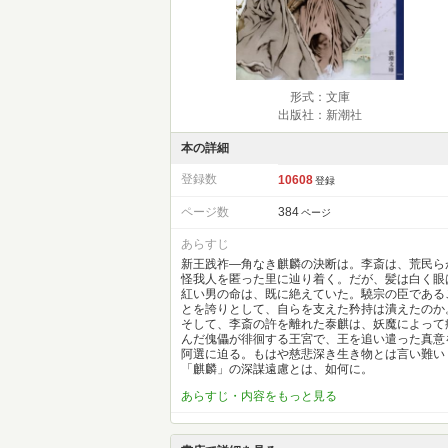
形式：文庫
出版社：新潮社
本の詳細
登録数
10608
登録
ページ数
384
ページ
あらすじ
新王践祚―角なき麒麟の決断は。李斎は、荒民ら
怪我人を匿った里に辿り着く。だが、髪は白く眼
紅い男の命は、既に絶えていた。驍宗の臣である
とを誇りとして、自らを支えた矜持は潰えたのか
そして、李斎の許を離れた泰麒は、妖魔によって
んだ傀儡が徘徊する王宮で、王を追い遣った真意
阿選に迫る。もはや慈悲深き生き物とは言い難い
「麒麟」の深謀遠慮とは、如何に。
あらすじ・内容をもっと見る