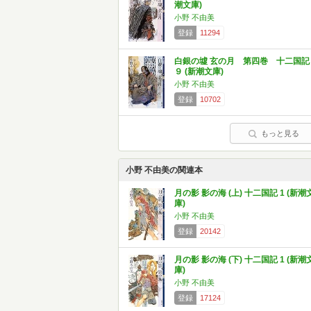
潮文庫)
小野 不由美
登録
11294
白銀の墟 玄の月 第四巻 十二国記
９ (新潮文庫)
小野 不由美
登録
10702
もっと見る
小野 不由美の関連本
月の影 影の海 (上) 十二国記 1 (新潮
庫)
小野 不由美
登録
20142
月の影 影の海 (下) 十二国記 1 (新潮
庫)
小野 不由美
登録
17124