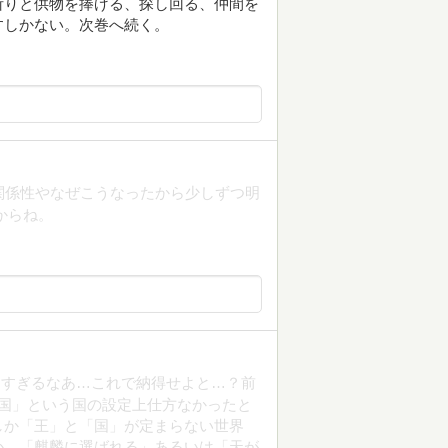
祈りと供物を捧げる、探し回る、仲間を
すしかない。次巻へ続く。
関係性やなぜこうなったから少しずつ明
からね。
さすぎるなあ…これで納得せよと…？前
国」という国の設定上仕方なかったと
しか「王」と「国」が定まらない世界
か。「麒麟に選ばれる」あるいは「天が