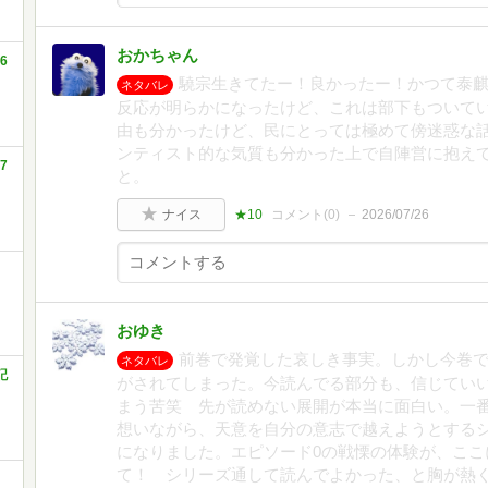
おかちゃん
6
驍宗生きてたー！良かったー！かつて泰
ネタバレ
反応が明らかになったけど、これは部下もついて
由も分かったけど、民にとっては極めて傍迷惑な
ンティスト的な気質も分かった上で自陣営に抱え
7
と。
ナイス
★10
コメント(
0
)
2026/07/26
おゆき
前巻で発覚した哀しき事実。しかし今巻
ネタバレ
記
がされてしまった。今読んでる部分も、信じてい
まう苦笑 先が読めない展開が本当に面白い。一
想いながら、天意を自分の意志で越えようとするシーン
になりました。エピソード0の戦慄の体験が、ここ
て！ シリーズ通して読んでよかった、と胸が熱