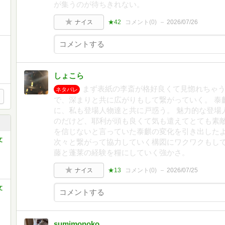
が集うのが待ちきれない。
ナイス
★42
コメント(
0
)
2026/07/26
しょこら
まず表紙の李斎が格好良くて見惚れちゃう
ネタバレ
で、深まりと共に広がりもして繋がっていく。 泰
に、私も登場人物達と共に戸惑う。 魅力的な登場
のだけど、耶利が頭も良くて気も遣えてとても素敵
を信じないと言っていた泰麒の変化を引き出した
文
次々と繋がって協力していく構図にワクワクもして
藤と蓬莱の経験を糧にしていく強かさ。
ナイス
★13
コメント(
0
)
2026/07/25
文
sumimonoko