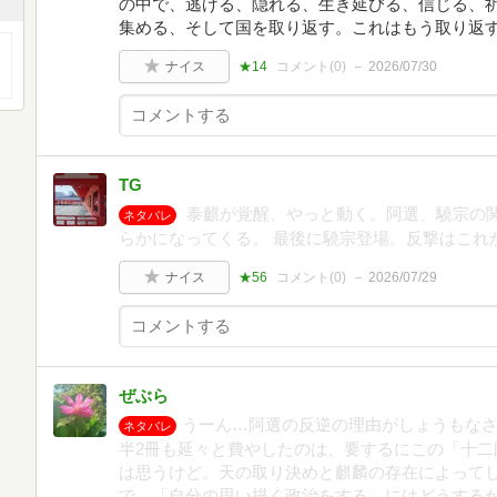
の中で、逃げる、隠れる、生き延びる、信じる、
集める、そして国を取り返す。これはもう取り返
ナイス
★14
コメント(
0
)
2026/07/30
TG
泰麒が覚醒、やっと動く。阿選、驍宗の
ネタバレ
らかになってくる。 最後に驍宗登場。反撃はこれ
ナイス
★56
コメント(
0
)
2026/07/29
ぜぶら
うーん…阿選の反逆の理由がしょうもな
ネタバレ
半2冊も延々と費やしたのは、要するにこの「十二
は思うけど。天の取り決めと麒麟の存在によって
で、「自分の思い描く政治をする」にはどうする