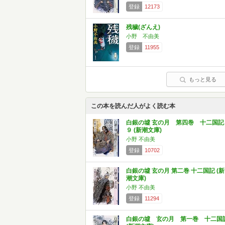
登録
12173
残穢(ざんえ)
小野 不由美
登録
11955
もっと見る
この本を読んだ人がよく読む本
白銀の墟 玄の月 第四巻 十二国記
９ (新潮文庫)
小野 不由美
登録
10702
白銀の墟 玄の月 第二巻 十二国記 (新
潮文庫)
小野 不由美
登録
11294
白銀の墟 玄の月 第一巻 十二国