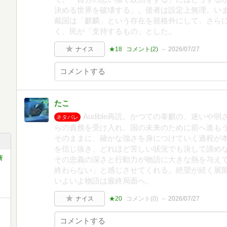
決める世界を破壊する」。後者は設定上無理。い
戴国は「麒麟」という存在を規格外にして、さら
く、民が「支持するもの」とした。
ナイス
★18
コメント(
2
)
2026/07/27
たこ
Audible再読。かつての泰麒の、迷い
ネタバレ
らの責務を受け入れ、国の未来のために前へ進も
そのままに、確かな強さを身につけていく過程が
を信じ抜き、どれほど苦しい状況でも決して諦め
新
その忠義の深さと行動力が物語に大きな熱を与え
終わらない」と感じさせてくれる。絶望が続く展
いよいよ物語は最終局面へ。
ナイス
★20
コメント(
0
)
2026/07/27