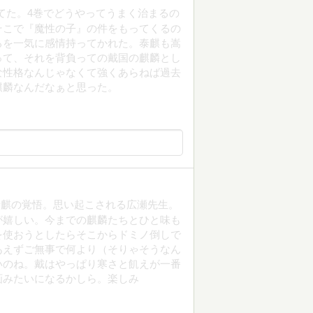
てた。4巻でどうやってうまく治まるの
そこで『魔性の子』の件をもってくるの
ろを一気に感情持ってかれた。泰麒も嵩
って、それを背負っての戴国の麒麟とし
な性格なんじゃなくて強くあらねば過去
麒麟なんだなぁと思った。
泰麒の覚悟。思い起こされる広瀬先生。
が嬉しい。今までの麒麟たちとひと味も
を使おうとしたらそこからドミノ倒しで
あえずご無事で何より（そりゃそうなん
いのね。戴はやっぱり寒さと飢えが一番
画みたいになるかしら。楽しみ