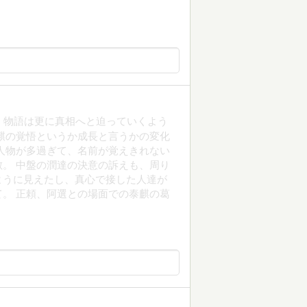
 物語は更に真相へと迫っていくよう
麒の覚悟というか成長と言うかの変化
人物が多過ぎて、名前が覚えきれない
。 中盤の潤達の決意の訴えも、周り
ように見えたし、真心で接した人達が
。 正頼、阿選との場面での泰麒の葛