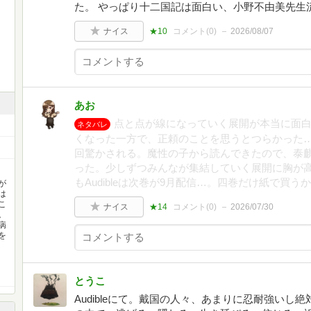
た。 やっぱり十二国記は面白い、小野不由美先生
ナイス
★10
コメント(
0
)
2026/08/07
あお
点と点が線になっていく展開が本当に面
ネタバレ
くなった一方で、正頼のことを思うとつらかった
回驚かされる。魔性の子から読んできたので、泰
った。少しずつみんなが集結していく展開に胸が
もAudibleは次巻が9月配信…。四巻だけ紙で買
が
は
こ
ナイス
★14
コメント(
0
)
2026/07/30
。
病
を
とうこ
Audibleにて。戴国の人々、あまりに忍耐強い