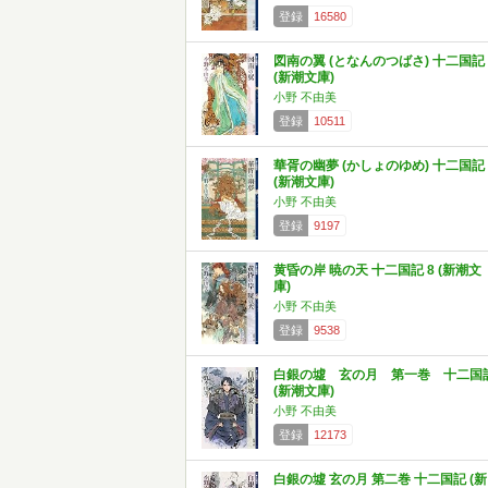
登録
16580
図南の翼 (となんのつばさ) 十二国記 
(新潮文庫)
小野 不由美
登録
10511
華胥の幽夢 (かしょのゆめ) 十二国記 
(新潮文庫)
小野 不由美
登録
9197
黄昏の岸 暁の天 十二国記 8 (新潮文
庫)
小野 不由美
登録
9538
白銀の墟 玄の月 第一巻 十二国
(新潮文庫)
小野 不由美
登録
12173
白銀の墟 玄の月 第二巻 十二国記 (新