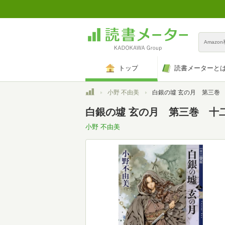
Amazo
トップ
読書メーターと
トップ
小野 不由美
白銀の墟 玄の月 第三巻 十二国記 ９ 
白銀の墟 玄の月 第三巻 十二
小野 不由美