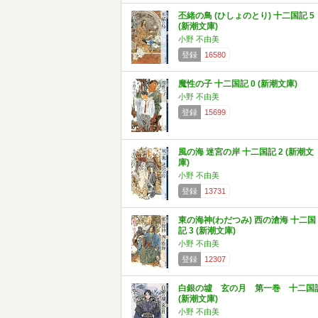
丕緒の鳥 (ひしょのとり) 十二国記 5
(新潮文庫)
小野 不由美
登録
16580
魔性の子 十二国記 0 (新潮文庫)
小野 不由美
登録
15699
風の海 迷宮の岸 十二国記 2 (新潮文
庫)
小野 不由美
登録
13731
東の海神(わだつみ) 西の滄海 十二国
記 3 (新潮文庫)
小野 不由美
登録
12307
白銀の墟 玄の月 第一巻 十二国
(新潮文庫)
小野 不由美