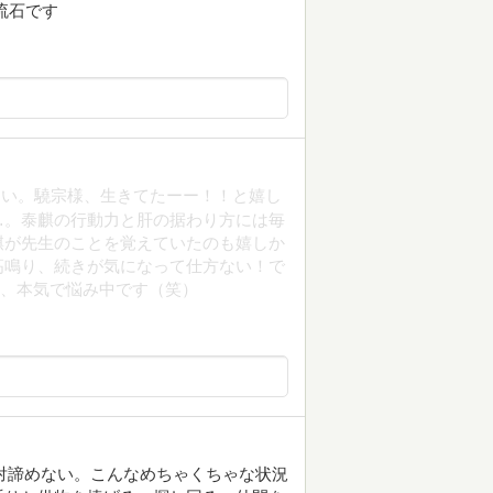
流石です
白い。驍宗様、生きてたーー！！と嬉し
…。泰麒の行動力と肝の据わり方には毎
麒が先生のことを覚えていたのも嬉しか
高鳴り、続きが気になって仕方ない！で
うか、本気で悩み中です（笑）
し絶対諦めない。こんなめちゃくちゃな状況