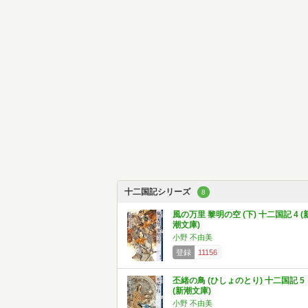
十二国記シリーズ
8
風の万里 黎明の空 (下) 十二国記 4 (
潮文庫)
小野 不由美
登録
11156
丕緒の鳥 (ひしょのとり) 十二国記 5
(新潮文庫)
小野 不由美