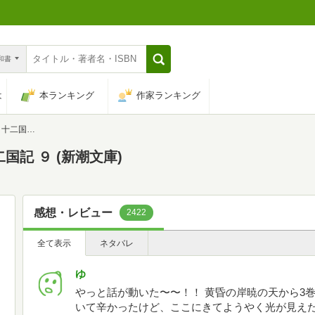
n和書
は
本ランキング
作家ランキング
(新潮文庫)
国記 ９ (新潮文庫)
感想・レビュー
2422
全て表示
ネタバレ
ゆ
やっと話が動いた〜〜！！ 黄昏の岸暁の天から3
いて辛かったけど、ここにきてようやく光が見え