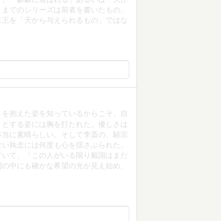
ままでのシリーズは前者を書いたもの。
に王を「天から与えられるもの」ではな
や弱さを抱えた姿を知っているからこそ、自
うとする姿には胸を打たれた。優しさは
本当に素晴らしい。そして李斎の、驍宗
ない執念には何度も心を揺さぶられた。
ていて、「この人がいる限り戴国はまだ
開の中にも確かな希望の光が見え始め、