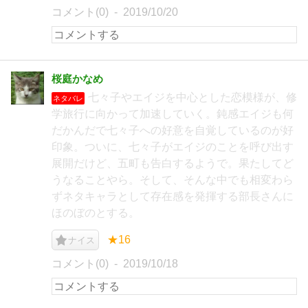
コメント(0)
2019/10/20
桜庭かなめ
七々子やエイジを中心とした恋模様が、修
ネタバレ
学旅行に向かって加速していく。鈍感エイジも何
だかんだで七々子への好意を自覚しているのが好
印象。ついに、七々子がエイジのことを呼び出す
展開だけど、五町も告白するようで。果たしてど
うなることやら。そして、そんな中でも相変わら
ずネタキャラとして存在感を発揮する部長さんに
ほのぼのとする。
★16
ナイス
コメント(0)
2019/10/18