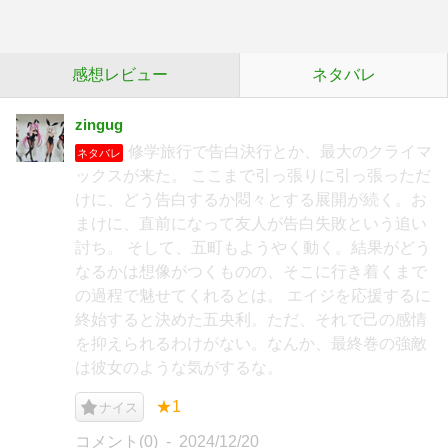
感想レビュー
ネタバレ
zingug
修学旅行で告白決行とか、最大のクライマ
ネタバレ
ックスが来た。 ここまで引っ張りに引っ張っただ
けに、どう告白するか悶々とする展開が続く。お
まけに、直前になって友人が告白失敗という追い
討ち。 そして、五町もようやく動く。結果がどう
なるかは想像がつくものの、そこに行き着くまで
の過程で魅せてくれるとは。 エイジを応援するに
終始すると決めた五央利。ただ、それで己の感情
を抑えられるわけがない。なんか、最終巻の強敵
は彼女のような気がするな。
★1
ナイス
コメント(0)
2024/12/20