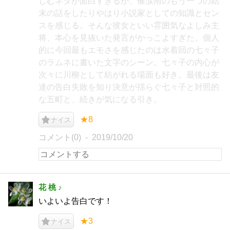
しむネタが面白すぎるが、催涙雨のもう一つの結
末の話をしたりやはり小説家としての知識とセン
スを感じる。そんな彼女といい雰囲気なよしみ主
将、本心を見抜いた発言がかっこよすぎた。個人
的に今回最もエモさを感じたのは水着回の七々子
のラムネに書いた文字のシーン。七々子の内心が
次々に川柳として紡がれる場面も好き。最後は友
達の告白失敗を知り決意が揺らぐ七々子と対照的
な五町と、続きが気になる引き。
★8
ナイス
コメント(0)
2019/10/20
花 桃 ♪
いよいよ告白です！
★3
ナイス