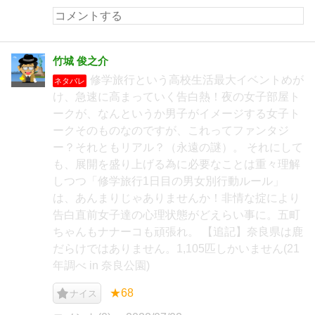
竹城 俊之介
修学旅行という高校生活最大イベントめが
ネタバレ
け、急速に高まっていく告白熱！夜の女子部屋ト
ークが、なんというか男子がイメージする女子ト
ークそのものなのですが、これってファンタジ
ー？それともリアル？（永遠の謎）。 それにして
も、展開を盛り上げる為に必要なことは重々理解
しつつ「修学旅行1日目の男女別行動ルール」
は、あんまりじゃありませんか！非情な掟により
告白直前女子達の心理状態がどえらい事に。五町
ちゃんもナナーコも頑張れ。 【追記】奈良県は鹿
だらけではありません。1,105匹しかいません(21
年調べ in 奈良公園)
★68
ナイス