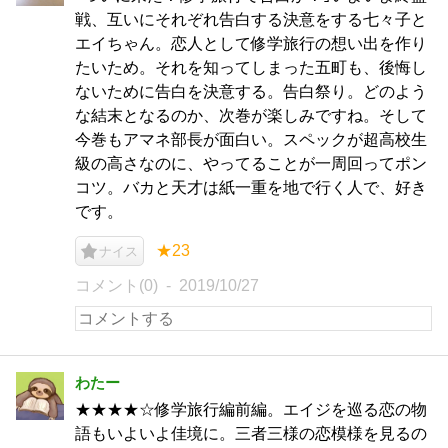
戦、互いにそれぞれ告白する決意をする七々子と
エイちゃん。恋人として修学旅行の想い出を作り
たいため。それを知ってしまった五町も、後悔し
ないために告白を決意する。告白祭り。どのよう
な結末となるのか、次巻が楽しみですね。そして
今巻もアマネ部長が面白い。スペックが超高校生
級の高さなのに、やってることが一周回ってポン
コツ。バカと天才は紙一重を地で行く人で、好き
です。
★23
ナイス
コメント(0)
2019/10/27
わたー
★★★★☆修学旅行編前編。エイジを巡る恋の物
語もいよいよ佳境に。三者三様の恋模様を見るの