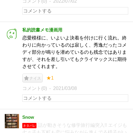
コメント(0)
2022/07/02
私的読書メモ漫画用
恋愛模様に、いよいよ決着を付けに行く流れ。終
わりに向かっているのは寂しく、秀逸だったコメ
ディ部分が鳴りを潜めているのも残念ではありま
すが、それを差し引いてもクライマックスに期待
させてくれます。
★1
ナイス
コメント(0)
2021/03/08
Snow
話が動きそうな修学旅行編突入!! エイジも
ネタバレ
七々子も五町も恋に悩みながら進んでる様子がい