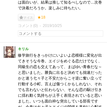
は面白いが、結果は推して知るべしなので…次巻
で決着だろうか。楽しみに待ちたい。
★18
ナイス
コメント(0)
2019/10/25
キリル
修学旅行をきっかけにいよいよ恋模様に変化が出
てきそうな今巻。エイジをめぐる恋だけでなく、
同級生の恋も交えてあって、まばゆい青春だな～
と思いました。勝負に出ると決めても拙速だった
かと迷う七々子と不安だからこそ逆に奮い立って
行動する小町。言えば傷つくかもしれない、それ
でも言わないと伝わらない、そんな恋の駆け引き
に揺れ動く気持ちが上手く表現されていると思い
ました。いつも面白枠な突出している部長です
が、今巻は七々子とエイジの関係を真剣に心配す