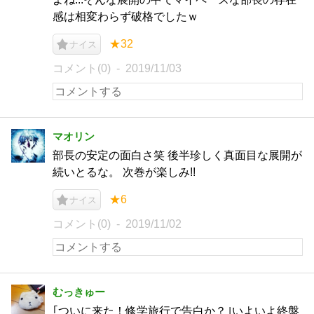
感は相変わらず破格でしたｗ
★32
ナイス
コメント(0)
2019/11/03
マオリン
部長の安定の面白さ笑 後半珍しく真面目な展開が
続いとるな。 次巻が楽しみ!!
★6
ナイス
コメント(0)
2019/11/02
むっきゅー
｢ついに来た！修学旅行で告白か？｣いよいよ終盤