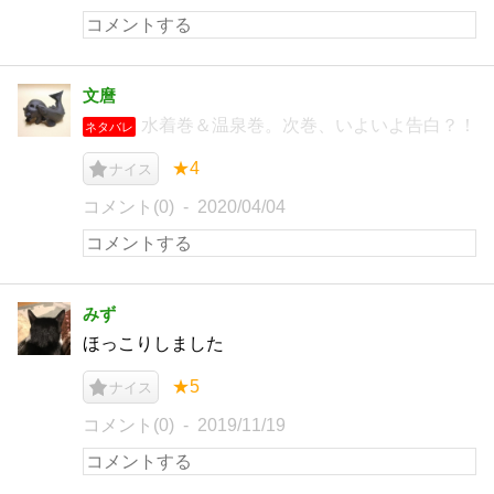
文麿
水着巻＆温泉巻。次巻、いよいよ告白？！
ネタバレ
★4
ナイス
コメント(0)
2020/04/04
みず
ほっこりしました
★5
ナイス
コメント(0)
2019/11/19