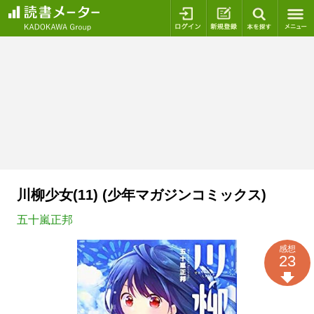
ログイン
新規登録
本を探
川柳少女(11) (少年マガジンコミックス)
五十嵐正邦
感想
23