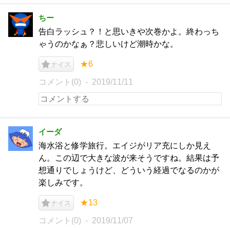
ちー
告白ラッシュ？！と思いきや次巻かよ。終わっち
ゃうのかなぁ？悲しいけど潮時かな。
★6
ナイス
コメント(0)
2019/11/11
イーダ
海水浴と修学旅行。エイジがリア充にしか見え
ん。この辺で大きな波が来そうですね。結果は予
想通りでしょうけど、どういう経過でなるのかが
楽しみです。
★13
ナイス
コメント(0)
2019/11/07