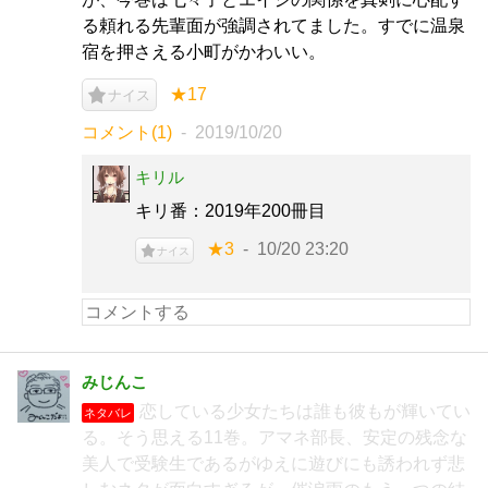
る頼れる先輩面が強調されてました。すでに温泉
宿を押さえる小町がかわいい。
★17
ナイス
コメント(1)
2019/10/20
キリル
キリ番：2019年200冊目
★3
10/20 23:20
ナイス
みじんこ
恋している少女たちは誰も彼もが輝いてい
ネタバレ
る。そう思える11巻。アマネ部長、安定の残念な
美人で受験生であるがゆえに遊びにも誘われず悲