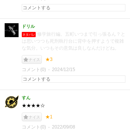
ドリル
修学旅行編。五町いつまで引っ張るん？と
ネタバレ
は思いつつも死刑執行台に背中を押すようで複雑
な気分。いつもその意気は良しなんだけどね。
★3
ナイス
コメント(0)
2024/12/15
すん
★★★★☆
★1
ナイス
コメント(0)
2022/09/08