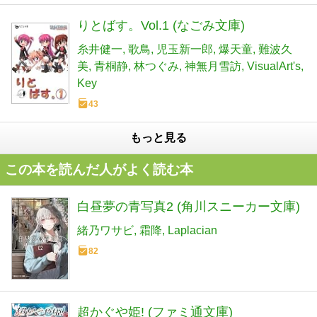
りとばす。Vol.1 (なごみ文庫)
糸井健一
歌鳥
児玉新一郎
爆天童
難波久
美
青桐静
林つぐみ
神無月雪訪
VisualArt's
Key
43
もっと見る
この本を読んだ人がよく読む本
白昼夢の青写真2 (角川スニーカー文庫)
緒乃ワサビ
霜降
Laplacian
82
超かぐや姫! (ファミ通文庫)