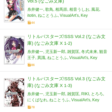
Vol.5 (なごみ文庫)
糸井健一
歌鳥
相馬崇
相音うしお
風花
itotin
ねことうふ
VisualArt's
Key
44
リトルバスターズ!SSS Vol.2 (なごみ文
庫) (なごみ文庫 X 1-2)
糸井健一
児玉新一郎
雑賀匡
冬式未来
観音
王子
異識
ねことうふ
VisualArt's
Key
86
リトルバスターズ!SSS Vol.3 (なごみ文
庫) (なごみ文庫 X 1-3)
糸井健一
児玉新一郎
雑賀匡
RIKI
とろろ
にくばなれ
ねことうふ
VisualArt's
Key
78