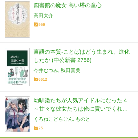
図書館の魔女 高い塔の童心
高田大介
956
言語の本質-ことばはどう生まれ、進化
したか (中公新書 2756)
今井むつみ
秋田喜美
6612
幼馴染たちが人気アイドルになった 4
～甘々な彼女たちは俺に貢いでくれて
いる～ (オーバーラップ文庫)
くろねこどらごん
ものと
25