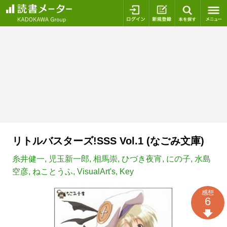
ログイン
新規登録
本を探
リトルバスターズ!SSS Vol.1 (なごみ文庫)
糸井健一
,
児玉新一郎
,
相馬崇
,
ひづき夜宵
,
にの子
,
水島
空彦
,
ねことうふ
,
VisualArt's
,
Key
感想
6