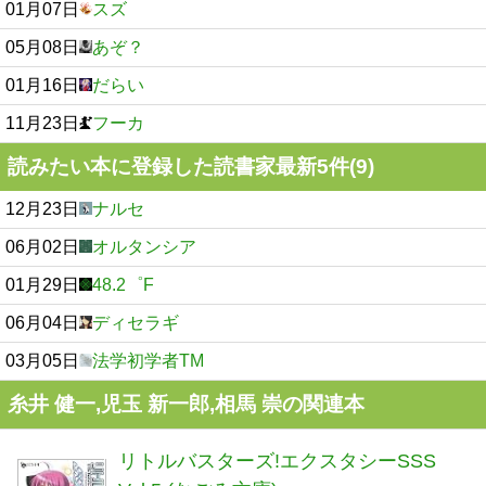
01月07日
スズ
05月08日
あぞ？
01月16日
だらい
11月23日
フーカ
読みたい本に登録した読書家最新5件(9)
12月23日
ナルセ
06月02日
オルタンシア
01月29日
48.2゜F
06月04日
ディセラギ
03月05日
法学初学者TM
糸井 健一,児玉 新一郎,相馬 崇の関連本
リトルバスターズ!エクスタシーSSS