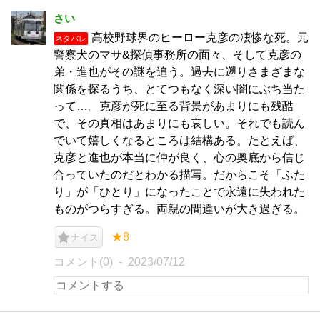
さい
高校野球界のヒーロー克彦の凄惨な死。元
ネタバレ
警察犬のマサ&探偵事務所の面々、そして克彦の
弟・進也がその謎を追う。過去に遡りさまざまな
関係を探るうち、とてつもなく深い闇にぶち当た
って…。克彦が死に至る背景があまりにも残酷
で、その真相はあまりにも哀しい。それでも読ん
でいて嬉しくなるところは結構ある。たとえば、
克彦と進也が本当に仲が良く、心の奥底から信じ
合っていたのだとわかる描写。だからこそ「ふた
り」が「ひとり」になったことで永遠に失われた
ものがつらすぎる。両親の間違いが大き過ぎる。
★8
ナイス
コメント(0)
2023/07/12