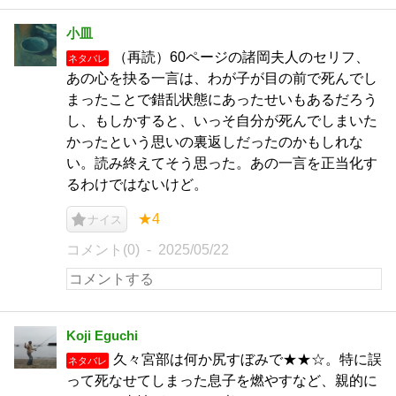
小皿
（再読）60ページの諸岡夫人のセリフ、
ネタバレ
あの心を抉る一言は、わが子が目の前で死んでし
まったことで錯乱状態にあったせいもあるだろう
し、もしかすると、いっそ自分が死んでしまいた
かったという思いの裏返しだったのかもしれな
い。読み終えてそう思った。あの一言を正当化す
るわけではないけど。
★4
ナイス
コメント(0)
2025/05/22
Koji Eguchi
久々宮部は何か尻すぼみで★★☆。特に誤
ネタバレ
って死なせてしまった息子を燃やすなど、親的に