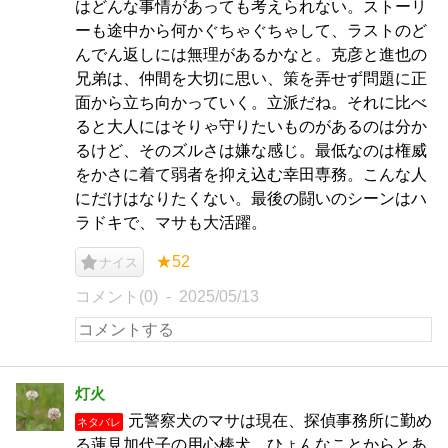
はどんな事情があっても考えられない。ストーリ
ーも途中から何かぐちゃぐちゃして、ラストのど
んでん返しには無理があるかなと。克彦と進也の
兄弟は、仲間を大切に思い、策を弄せず問題に正
面から立ち向かっていく。立派だね。それに比べ
ると大人にはそりゃ守りたいものがあるのは分か
るけど、そのズルさは嫌な感じ。最低なのは権威
をかさに着て弱者を抑え込む幸田専務。こんな人
にだけはなりたくない。最後の闘いのシーンはハ
ラドキで、マサも大活躍。
★52
ナイス
コメント(0)
2025/05/13
灯火
元警察犬のマサは現在、探偵事務所に勤め
ネタバレ
る蓮見加代子の用心棒犬。ひょんなことからとあ