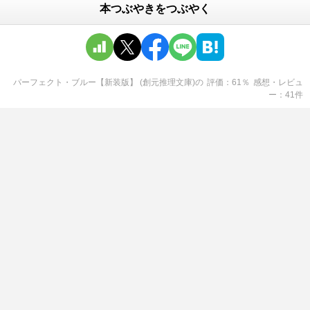
本つぶやきをつぶやく
パーフェクト・ブルー【新装版】 (創元推理文庫)
の
評価
61
％
感想・レビュ
ー
41
件