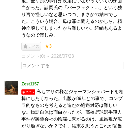
蔽。全く別の事件が次第につながっていくのが面
白かった。諸岡氏の「パーフェクト…」という独
り言で怪しいなと思いつつ、まさかの結末でし
た。こういう場合、母は罪に問えるのかしら。精
神崩壊してしまったから難しいか。続編もあるよ
うなので楽しみ。
★3
ナイス
コメント(0)
2026/07/23
Zest1157
私もマサの様なジャーマンシェパードを相
ネタバレ
棒にしたくなった。出版が89年との事で、コンプ
ラ的なものを考えると進也の処遇対応は難しい
な。物語自体は面白かったが、高校野球選手殺人
事件が製薬会社の陰謀に繋がるのは、風呂敷が広
がり過ぎないか？でも、結末を思うとこれが妥当