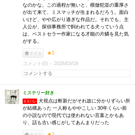
なのかな。この過程が無いと、模倣犯並の重厚さ
が出て来て、ミスマッチが生まれるだろう。面白
いけど、やや広がり過ぎな作品だ。それでも、主
人公が、探偵事務所で飼われてる犬っていう点
は、ベストセラー作家になる才能の片鱗を見た気
がする。
★2
ナイス
コメント(0)
2026/03/19
ミステリー好き
犬視点は斬新だがそれ故に分かりずらい所
ネタバレ
が結構あった 一人称もややこしい 30年くらい前
の小説なので現代では使われない言葉とかもあ
り、話も古い感じがしてあんまりだった
★1
ナイス