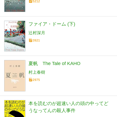
5212
ファイア・ドーム (下)
辻村深月
3921
夏帆 The Tale of KAHO
村上春樹
2975
本を読むのが超速い人の頭の中ってど
うなってんの殺人事件