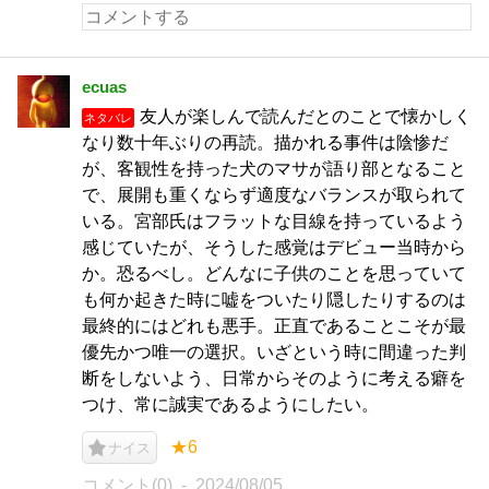
ecuas
友人が楽しんで読んだとのことで懐かしく
ネタバレ
なり数十年ぶりの再読。描かれる事件は陰惨だ
が、客観性を持った犬のマサが語り部となること
で、展開も重くならず適度なバランスが取られて
いる。宮部氏はフラットな目線を持っているよう
感じていたが、そうした感覚はデビュー当時から
か。恐るべし。どんなに子供のことを思っていて
も何か起きた時に嘘をついたり隠したりするのは
最終的にはどれも悪手。正直であることこそが最
優先かつ唯一の選択。いざという時に間違った判
断をしないよう、日常からそのように考える癖を
つけ、常に誠実であるようにしたい。
★6
ナイス
コメント(0)
2024/08/05