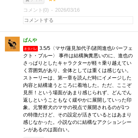
コメント(0)
2026/03/16
ぱんや
3.5/5〈マサ/蓮見加代子/諸岡進也/パーフェ
ネタバレ
クト・ブルー〉 事件は結構胸糞悪いのに、進也の
さっぱりとしたキャラクターが軽々乗り越えてい
く雰囲気があり、全体としては重くは感じない。
ストーリーは、第一章を読んだ時にイメージした
内容と結構違うところに着地した。ただ、ここぞ
見所！という場面があまり感じられず、どんでん
返しということもなく緩やかに展開していった印
象。元警察犬のマサの視点で展開されるのが1つ
の特徴だけど、その設定が活きているとはあまり
感じなかった。小説なのに結構なアクションシー
ンがあるのは面白い。