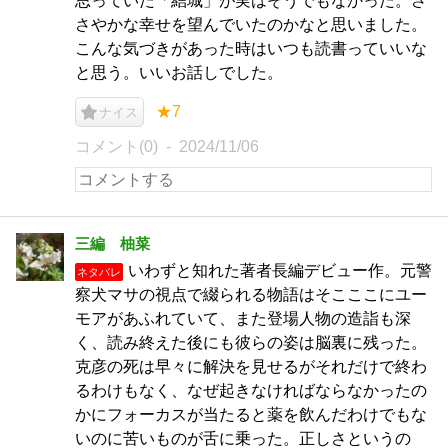
思っていた「結城」が実はそうでもなかった。さ
さやかな幸せを望んでいたのかなと思いました。
こんな気づきがあった時はいつも読書っていいな
と思う。いいお話しでした。
★7
ナイス
コメント(0)
2024/11/06
三編 柚菜
いわずと知れた著者長編デビュー作。元警
ネタバレ
察犬マサの視点で綴られる物語はそこここにユー
モアがあふれていて、また登場人物の造詣も深
く、読み終えた後にも彼らの姿は脳裏に残った。
克彦の死は早々に解決を見せるがそれだけで終わ
るわけもなく、なぜ起きなければならなかったの
かにフォーカスが当たると薬を飲んだわけでもな
いのに苦いものが舌に乗った。正しさというの