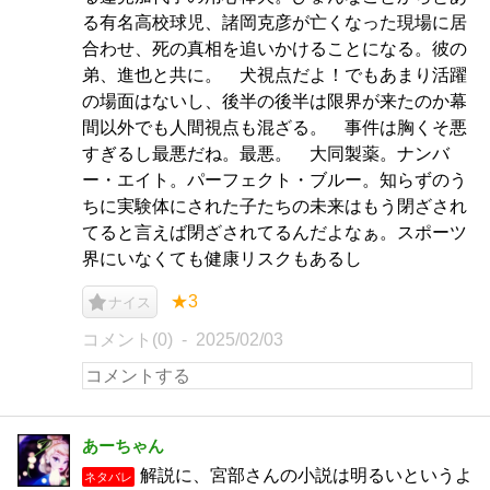
る有名高校球児、諸岡克彦が亡くなった現場に居
合わせ、死の真相を追いかけることになる。彼の
弟、進也と共に。 犬視点だよ！でもあまり活躍
の場面はないし、後半の後半は限界が来たのか幕
間以外でも人間視点も混ざる。 事件は胸くそ悪
すぎるし最悪だね。最悪。 大同製薬。ナンバ
ー・エイト。パーフェクト・ブルー。知らずのう
ちに実験体にされた子たちの未来はもう閉ざされ
てると言えば閉ざされてるんだよなぁ。スポーツ
界にいなくても健康リスクもあるし
★3
ナイス
コメント(0)
2025/02/03
あーちゃん
解説に、宮部さんの小説は明るいというよ
ネタバレ