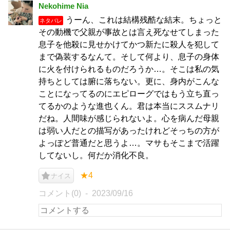
Nekohime Nia
うーん、これは結構残酷な結末。ちょっと
ネタバレ
その動機で父親が事故とは言え死なせてしまった
息子を他殺に見せかけてかつ新たに殺人を犯して
まで偽装するなんて。そして何より、息子の身体
に火を付けられるものだろうか…。そこは私の気
持ちとしては腑に落ちない。更に、身内がこんな
ことになってるのにエピローグではもう立ち直っ
てるかのような進也くん。君は本当にススムナリ
だね。人間味が感じられないよ。心を病んだ母親
は弱い人だとの描写があったけれどそっちの方が
よっぽど普通だと思うよ…。マサもそこまで活躍
してないし。何だか消化不良。
★4
ナイス
コメント(0)
2023/09/16