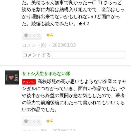
た。美穂ちゃん無事で良かったー(T T) さらっと
読める割に内容は結構入り組んでて、全部はしっ
かり理解出来てないかもしれないけど面白かっ
た。続編も読んでみたい。★4.2
★4
ナイス
コメント(0)
2023/03/03
サトシ人生サボらない隊
高校球児の死が思いもよらない企業スキャ
ネタバレ
ンダルにつながっていき、面白い作品でした。や
や後半から終盤の展開が急な気もしたので、著者
の筆力で前編後編にわたって書かれてもいいくら
いの作品でした。
★4
ナイス