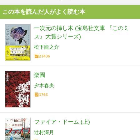
この本を読んだ人がよく読む本
一次元の挿し木 (宝島社文庫 『このミ
ス』大賞シリーズ)
松下龍之介
23436
楽園
夕木春央
1763
ファイア・ドーム (上)
辻村深月