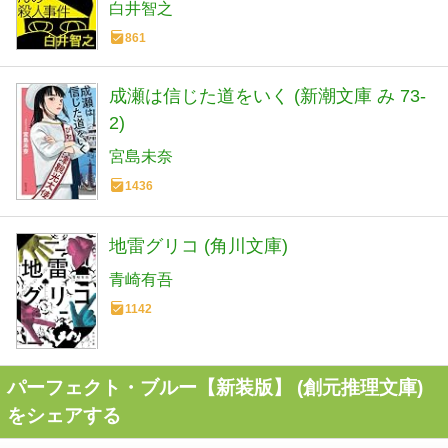
白井智之
861
成瀬は信じた道をいく (新潮文庫 み 73-
2)
宮島未奈
1436
地雷グリコ (角川文庫)
青崎有吾
1142
パーフェクト・ブルー【新装版】 (創元推理文庫)
をシェアする