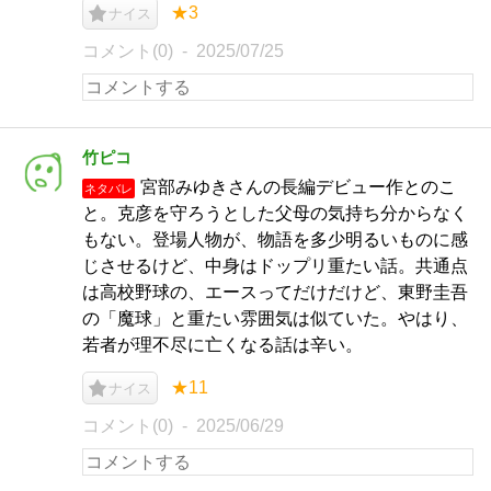
★3
ナイス
コメント(0)
2025/07/25
竹ピコ
宮部みゆきさんの長編デビュー作とのこ
ネタバレ
と。克彦を守ろうとした父母の気持ち分からなく
もない。登場人物が、物語を多少明るいものに感
じさせるけど、中身はドップリ重たい話。共通点
は高校野球の、エースってだけだけど、東野圭吾
の「魔球」と重たい雰囲気は似ていた。やはり、
若者が理不尽に亡くなる話は辛い。
★11
ナイス
コメント(0)
2025/06/29