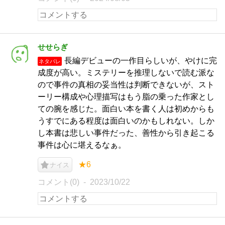
せせらぎ
長編デビューの一作目らしいが、やけに完
ネタバレ
成度が高い。ミステリーを推理しないで読む派な
ので事件の真相の妥当性は判断できないが、スト
ーリー構成や心理描写はもう脂の乗った作家とし
ての腕を感じた。面白い本を書く人は初めからも
うすでにある程度は面白いのかもしれない。しか
し本書は悲しい事件だった、善性から引き起こる
事件は心に堪えるなぁ。
★6
ナイス
コメント(0)
2023/10/22