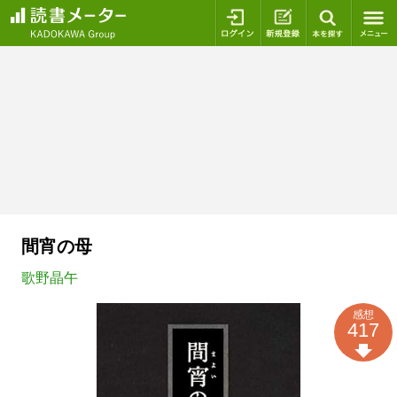
ログイン
新規登録
本を探
間宵の母
歌野晶午
感想
417