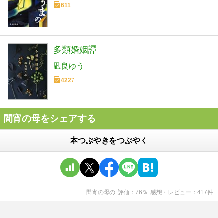
611
多類婚姻譚
凪良ゆう
4227
間宵の母をシェアする
本つぶやきをつぶやく
間宵の母
の
評価
76
％
感想・レビュー
417
件