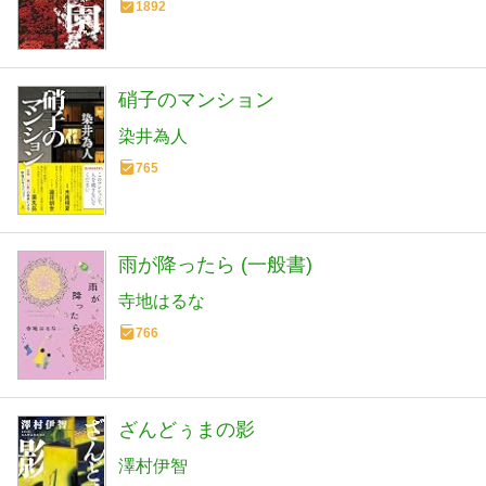
1892
硝子のマンション
染井為人
765
雨が降ったら (一般書)
寺地はるな
766
ざんどぅまの影
澤村伊智