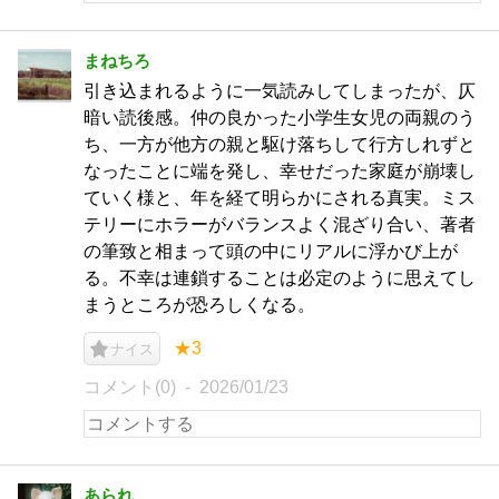
まねちろ
引き込まれるように一気読みしてしまったが、仄
暗い読後感。仲の良かった小学生女児の両親のう
ち、一方が他方の親と駆け落ちして行方しれずと
なったことに端を発し、幸せだった家庭が崩壊し
ていく様と、年を経て明らかにされる真実。ミス
テリーにホラーがバランスよく混ざり合い、著者
の筆致と相まって頭の中にリアルに浮かび上が
る。不幸は連鎖することは必定のように思えてし
まうところが恐ろしくなる。
★3
ナイス
コメント(0)
2026/01/23
あられ