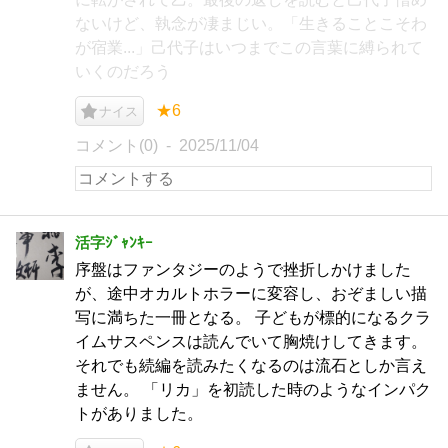
ないけど、執念が凄まじい。「生きることこそわ
が宿業...」己代子はいつまでこの言葉に縛られて
いくのだろう
★6
ナイス
コメント(0)
2025/11/04
活字ｼﾞｬﾝｷｰ
序盤はファンタジーのようで挫折しかけました
が、途中オカルトホラーに変容し、おぞましい描
写に満ちた一冊となる。 子どもが標的になるクラ
イムサスペンスは読んでいて胸焼けしてきます。
それでも続編を読みたくなるのは流石としか言え
ません。 「リカ」を初読した時のようなインパク
トがありました。