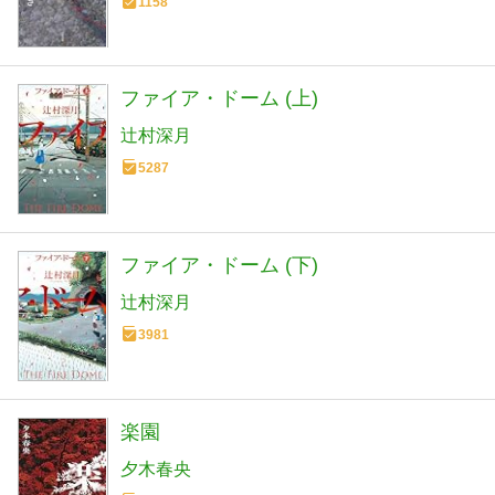
1158
ファイア・ドーム (上)
辻村深月
5287
ファイア・ドーム (下)
辻村深月
3981
楽園
夕木春央