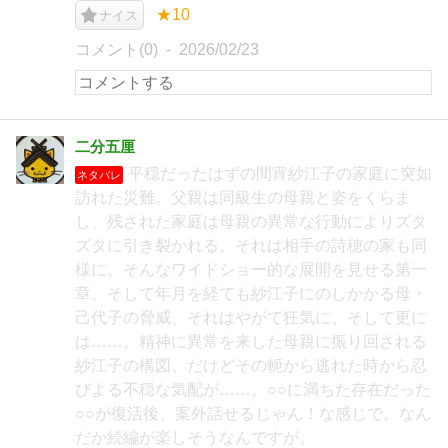
★10
ナイス
コメント(0)
2026/02/23
二分五厘
平穏だったはずの間宵紗江子の家庭に突如
ネタバレ
訪れた災難。父親は同級生の母親と姿をくらま
し、残された家庭は母親の異常な行動によりズタ
ズタに引き裂かれる。それは相手の詩穂の家も同
様に。そんなワイドショー的な展開を見せる第一
章。そして年月を経ても紗江子にのしかかる母・
己代子の脅威、それはやがて狂気に、そして更に
は……。精神に異常を来した母親に振り回される
紗江子の構図、だけどその軛から逃れた時から忍
びよる不穏な気配が……。○○に満ちた存在だった
○○が復活後、案外話せるじゃん！な感じで。なん
だか続編が楽しそうなんですが。