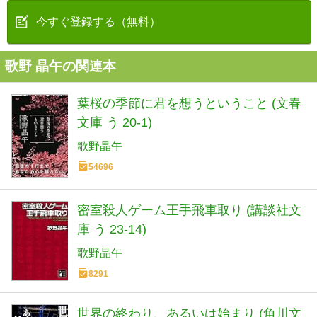
今すぐ登録する（無料）
歌野 晶午の関連本
葉桜の季節に君を想うということ (文春
文庫 う 20-1)
歌野晶午
54696
密室殺人ゲーム王手飛車取り (講談社文
庫 う 23-14)
歌野晶午
8291
世界の終わり、あるいは始まり (角川文