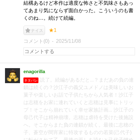
結構あるけど本作は適度な怖さと不気味さもあっ
てあまり気にならず面白かった。こういうのも書
くのね…。続けて続編。
★1
ナイス
コメント(0)
2025/11/08
enagorilla
読了。続編があるだと...？まだあの負の連
ネタバレ
鎖は続くの？沙江子の義父ユメドノは美味しいお
菓子や楽しいお話で子供たちから人気者！沙江子
は志穂をお家に連れていくと志穂は見事にトリッ
プ！そこから崩れていく幸せ家族計画... 沙江子の
母己代子は精神崩壊。志穂は虐待を受けた後施設
へ。そこからまた負の連鎖が続く。最後に志穂の
子、蒼空が間宵家に特攻するものの若菜(己代子)
に転がされて乙。最後の返しを読むと己代子憎め