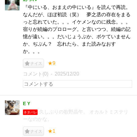
『中にいる、おまえの中にいる』を読んで再読。
なんだが、ほぼ初読（笑） 夢之丞の存在をまる
っと忘れていた。。。イケメンなのに残念。。。
宿りが続編のプロローグ。と言いつつ、続編の記
憶が遠い。。。だいじょうぶか、ボケていません
か、ぢぶん？ 忘れたら、また読みなおす
か。。。
★9
ナイス
コメント(0)
2025/12/20
E Y
久しぶりの歌野晶午。 オカルトミステリ
ネタバレ
ーなのかな。
★1
ナイス