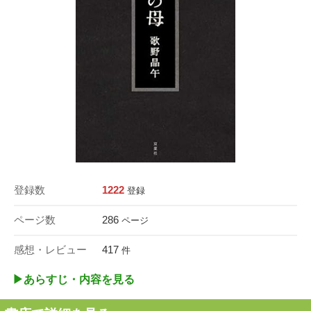
登録数
1222
登録
ページ数
286
ページ
感想・レビュー
417
件
▶︎あらすじ・内容を見る