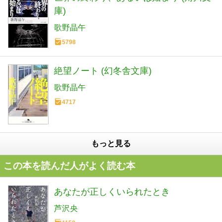
庫)
歌野晶午
5798
絶望ノート (幻冬舎文庫)
歌野晶午
4717
もっと見る
この本を読んだ人がよく読む本
あなたが正しくいられたとき
芦沢央