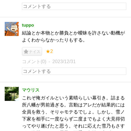
tuppo
結論とか本物とか勝負とか曖昧を許さない動機が
よくわからなかったりもする。
★2
ナイス
コメント(0)
2023/12/31
マウリス
これぞ俺ガイルという素晴らしい幕引き。詰まる
所八幡が男前過ぎる。言動はアレだが結果的には
全員を救う、そりゃモテるでしょ。しかし、雪ノ
下家を相手に一度ならず二度までもよく大見得切
ってやり遂げたと思う。それに応えた雪乃もさす