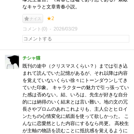
なキャラと文章青春小説。
★2
ナイス
コメント(0)
2026/03/29
チシャ猫
既刊の途中（クリスマスくらい？）までは引き込
まれて読んでいた記憶があるが、それ以降は内容
を覚えていないくらい徐々にトーンダウンしてき
ていた印象。 キャラクターの魅力で引っ張ってい
た感は否めない。結、いろは、先生が好きな自分
的には納得のいく結末とは言い難い。地の文の冗
長さやプロムのあれこれよりも、主人公とヒロイ
ンたちの心情変化に紙面を使って欲しかった。 こ
んなに恋愛然とした内容にするなら尚更。 高校生
が主軸の物語を読むことに抵抗感を覚えるように