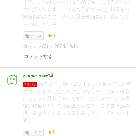
う読むことはないと思う作品でも手に取るとつい
つい読んでしまう、そんな作品やった。14.5巻の
短編集読みつつ、残りの過去短編集組も読んでか
ら『結』へいざ
★9
ナイス
コメント(0)
2024/10/11
winnerloser14
再読完了。誰々エンドという意味では決着
ネタバレ
が付いてよかったのだけど（ちなみにワタシは負
けたほうが贔屓キャラです）、なんかやっぱり最
後は物足りないのが正直なところ。この書き込み
後、みなさんの意見を楽しみに読ませてもらいま
す。
★2
ナイス