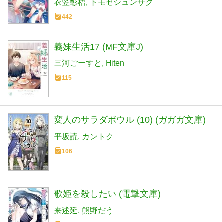
衣笠彰梧
トモセシュンサク
442
義妹生活17 (MF文庫J)
三河ごーすと
Hiten
115
変人のサラダボウル (10) (ガガガ文庫)
平坂読
カントク
106
歌姫を殺したい (電撃文庫)
来述延
熊野だう