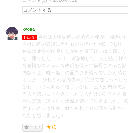
コメント(0)
2026/07/12
kyona
今巻は本物を追い求める少年が、間違いだ
ネタバレ
らけの道の最後に得たものを描いた物語であり、
終盤は涙腺が崩壊しながらも読了後には笑顔にな
る一冊でした！ シリーズを通して、人が抱く様々
な感情をコミカルな表現を使って描写されるお話
の数々は、唯一無二の面白さを誇っていたと感じ
ました。 ひねくれ者の少年、完璧で在ろうとした
少女、いつも明るく優しい少女、三人が恩師であ
る人と眩い日々を過ごした三人だけの部室から巣
立つ姿は、凛々しく燦然と輝いて見えました。 俺
ガイルという作品に触れられて心の底から良かっ
たなと思いました！
★70
ナイス