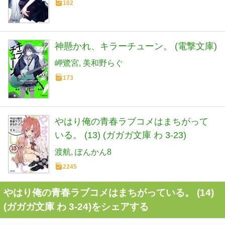
102
神懸かれ、キラーチューン。 (電撃文庫)
岬鷺宮
美和野らぐ
173
やはり俺の青春ラブコメはまちがって
いる。 (13) (ガガガ文庫 わ 3-23)
渡航
ぽんかん8
2245
やはり俺の青春ラブコメはまちがっている。 (14)
(ガガガ文庫 わ 3-24)をシェアする