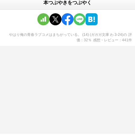
本つぶやきをつぶやく
やはり俺の青春ラブコメはまちがっている。 (14) (ガガガ文庫 わ 3-24)
の
評
価
32
％
感想・レビュー
441
件