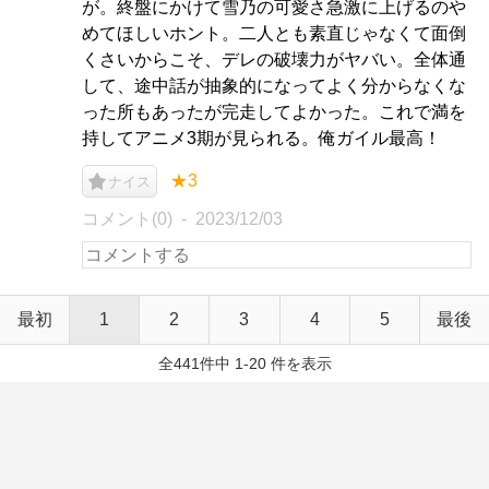
が。終盤にかけて雪乃の可愛さ急激に上げるのや
めてほしいホント。二人とも素直じゃなくて面倒
くさいからこそ、デレの破壊力がヤバい。全体通
して、途中話が抽象的になってよく分からなくな
った所もあったが完走してよかった。これで満を
持してアニメ3期が見られる。俺ガイル最高！
★3
ナイス
コメント(0)
2023/12/03
最初
1
2
3
4
5
最後
全441件中 1-20 件を表示