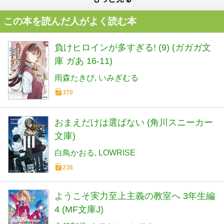
この本を読んだ人がよく読む本
負けヒロインが多すぎる! (9) (ガガガ文
庫 ガあ 16-11)
雨森たきび
いみぎむる
370
おまえだけは選ばない (角川スニーカー
文庫)
白鳥かおる
LOWRISE
238
ようこそ実力至上主義の教室へ 3年生編
4 (MF文庫J)