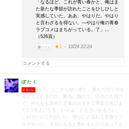
「なるほど、これが青い春かと、俺はま
た新たな季節が訪れたことをひしひしと
実感していた。ああ、やはりだ。やはり
と言わざるを得ない。―やはり俺の青春
ラブコメはまちがっている。了」…
（526頁）
★1
10/24 22:24
ナイス
ぽ た く
読了。ここから結へ進む、進んだ先で何を
ネタバレ
見せてくれるのか。勝負に負けて、試合にも負け
て、何もかも諦めた言葉のカタチで季節と共にま
た1つ大人になる。いやぁ、おもろいおもろい、
これでいいこれがいい。懐かしさ溢れる青春ラブ
コメやった、大人になると擦れるものであっても