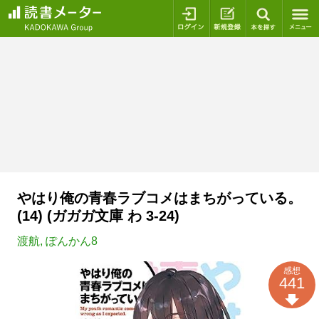
ログイン
新規登録
本を探
やはり俺の青春ラブコメはまちがっている。
(14) (ガガガ文庫 わ 3-24)
渡航
,
ぽんかん8
感想
441