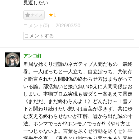
見返したい
★1
ナイス
コメント(0)
2026/03/30
アンコ釘
卑屈な捻くり理論のネガティブ人間だもの 最終
巻。一人ぼっちと一人立ち、自立ぼっち、共依存
と断言された人間関係の終わらせ方はまちがって
いる論。部活無いと接点無いゆえに人間関係はお
しまい。本物プロム実現も嘘ダミー案あえて暴走
《まだだ、まだ終わらんよ！》どんだけ～！雪ノ
下と関わり続けたい想いは言葉が尽きず、共に歩
む支える終わらせないが正解、嘘から出た誠の寸
法。ホンマでっか!?ホンモノでっか⁉《やり方は
一つじゃないよ。言葉を尽くせ行動を尽くせ》平
塚先生金言。《青春とは嘘であり悪である》素敵