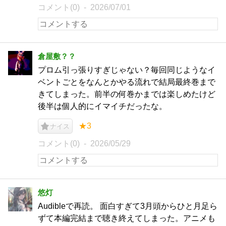
コメント(0)
2026/07/01
倉屋敷？？
プロム引っ張りすぎじゃない？毎回同じようなイ
ベントごとをなんとかやる流れで結局最終巻まで
きてしまった。前半の何巻かまでは楽しめたけど
後半は個人的にイマイチだったな。
★3
ナイス
コメント(0)
2026/05/29
悠灯
Audibleで再読。 面白すぎて3月頭からひと月足ら
ずて本編完結まで聴き終えてしまった。アニメも