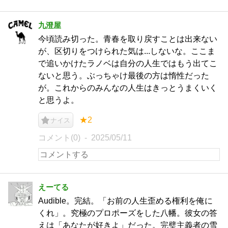
九澄屋
今頃読み切った。青春を取り戻すことは出来ない
が、区切りをつけられた気は...しないな。ここま
で追いかけたラノベは自分の人生ではもう出てこ
ないと思う。ぶっちゃけ最後の方は惰性だった
が。これからのみんなの人生はきっとうまくいく
と思うよ。
★2
ナイス
コメント(0)
2025/05/11
えーてる
Audible。完結。「お前の人生歪める権利を俺に
くれ」。究極のプロポーズをした八幡。彼女の答
えは「あなたが好きよ」だった。完璧主義者の雪