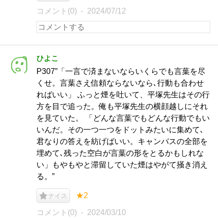
コメント(0)
2024/07/12
ひよこ
P307”「一言で済まないならいくらでも言葉を尽
くせ。言葉さえ信頼ならないなら､行動も合わせ
ればいい」 ふっと煙を吐いて、平塚先生はその行
方を目で追った。俺も平塚先生の横顔越しにそれ
を見ていた。 「どんな言葉でもどんな行動でもい
いんだ。その一つ一つをドットみたいに集めて､
君なりの答えを紡げばいい。キャンバスの全部を
埋めて､残った空白が言葉の形をとるかもしれな
い」もやもやと滞留していた煙はやがて掻き消え
る。”
★2
ナイス
コメント(0)
2024/03/10