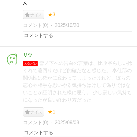
ん
★3
ナイス
コメント(0)
2025/10/20
リウ
雪ノ下への告白の言葉は、比企谷らしい捻
ネタバレ
くれて遠回りだけど的確だなと感じた。 奉仕部の
関係性は確かに変わってしまったけれど、彼らの
恋心や相手を思いやる気持ちはけして偽りではな
いことが証明された様に思う。 少し寂しい気持ち
になったが良い終わり方だった。
★1
ナイス
コメント(0)
2025/09/08