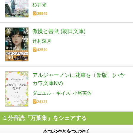
杉井光
29949
傲慢と善良 (朝日文庫)
辻村深月
42510
アルジャーノンに花束を〔新版〕(ハヤ
カワ文庫NV)
ダニエル・キイス
小尾芙佐
24131
１分音読「万葉集」をシェアする
本つぶやきをつぶやく