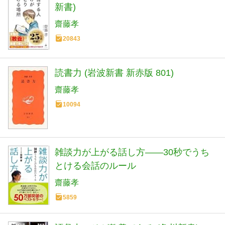
新書)
齋藤孝
20843
読書力 (岩波新書 新赤版 801)
齋藤孝
10094
雑談力が上がる話し方――30秒でうち
とける会話のルール
齋藤孝
5859