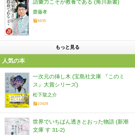
語彙力こそが教養である (角川新書)
齋藤孝
5035
もっと見る
人気の本
一次元の挿し木 (宝島社文庫 『このミ
ス』大賞シリーズ)
松下龍之介
23429
世界でいちばん透きとおった物語 (新潮
文庫 す 31-2)