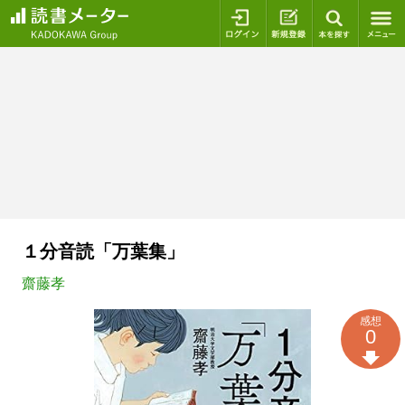
ログイン
新規登録
本を探
１分音読「万葉集」
齋藤孝
感想
0