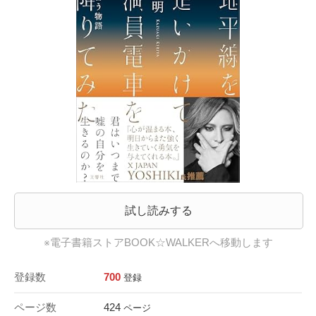
試し読みする
※電子書籍ストアBOOK☆WALKERへ移動します
登録数
700
登録
ページ数
424
ページ