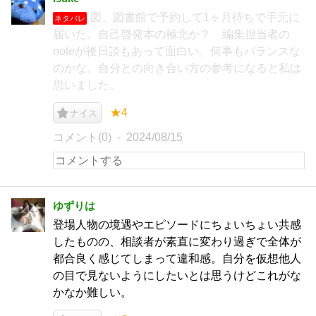
図。図書館で予約して1ヶ月待ちで手元に
ネタバレ
届いた。自己啓発本の極北か？ 編集担当者の
noteが後日談もあって面白い。何事もバランスな
のかな。自分との向き合い方の参考になると私は
思いました。
★4
ナイス
コメント(0)
2024/08/15
ゆずりは
登場人物の境遇やエピソードにちょいちょい共感
したものの、相談者が素直に変わり過ぎで全体が
都合良く感じてしまって違和感。自分を仮想他人
の目で見ないようにしたいとは思うけどこれがな
かなか難しい。