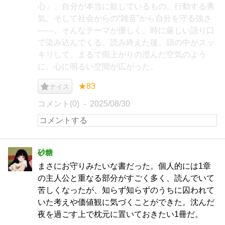
心」、自分が本当に欲しているもの、行動する勇
気、そして社会からの“雑音”から自分を守る強さ
——。そんなテーマが優しく、時に厳しい語り口
で染み込んでくる。読み終えた後、頭の中がスッ
キリして、まるで雨上がりの澄んだ空気のよう
に、心に明るい空間が広がった。
★83
ナイス
コメント(0)
2025/08/30
砂糖
まさにお守りみたいな書だった。個人的には1章
の主人公と重なる部分がすごく多く、読んでいて
苦しくなったが、知らず知らずのうちに囚われて
いた考えや価値観に気づくことができた。沈んだ
夜を過ごす上で枕元に置いておきたい1冊だ。