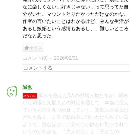
なに楽しくない…好きじゃない…って思ってた自
分がいた。マウントとりたかっただけなのかな。
作者の言いたいことはわかるけど、みんな生活が
あるし嫉妬という感情もあるし、、難しいところ
だなと思った。
ナイス
コメント(0)
2026/02/01
誠也
悩みを抱えた5人の登場人物たちが、謎め
ネタバレ
いた劇場と支配人との対話を通して、本当に望ん
でいるものを見つめ直していく。支配人の言葉は
どれも鋭く、まるで私自身に問いかけられている
ようで、読むほどに自分の心が静かに動かされて
いくのがわかる。「大人の心」と「子どもの