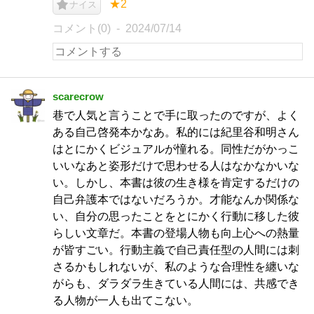
★2
ナイス
コメント(0)
2024/07/14
scarecrow
巷で人気と言うことで手に取ったのですが、よく
ある自己啓発本かなあ。私的には紀里谷和明さん
はとにかくビジュアルが憧れる。同性だがかっこ
いいなあと姿形だけで思わせる人はなかなかいな
い。しかし、本書は彼の生き様を肯定するだけの
自己弁護本ではないだろうか。才能なんか関係な
い、自分の思ったことをとにかく行動に移した彼
らしい文章だ。本書の登場人物も向上心への熱量
が皆すごい。行動主義で自己責任型の人間には刺
さるかもしれないが、私のような合理性を纏いな
がらも、ダラダラ生きている人間には、共感でき
る人物が一人も出てこない。