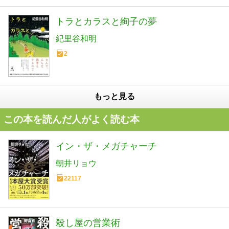
トラとカラスと絢子の夢
紀里谷和明
2
もっと見る
この本を読んだ人がよく読む本
イン・ザ・メガチャーチ
朝井リョウ
22117
殺し屋の営業術