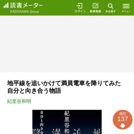
ログイン
新規登録
本を探
地平線を追いかけて満員電車を降りてみた
自分と向き合う物語
紀里谷和明
感想
137