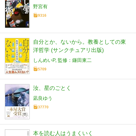
野宮有
9316
自分とか、ないから。教養としての東
洋哲学 (サンクチュアリ出版)
しんめいP
監修：鎌田東二
5709
汝、星のごとく
凪良ゆう
37770
本を読む人はうまくいく