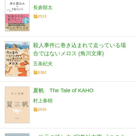
長倉顕太
2515
殺人事件に巻き込まれて走っている場
合ではないメロス (角川文庫)
五条紀夫
5362
夏帆 The Tale of KAHO
村上春樹
2930