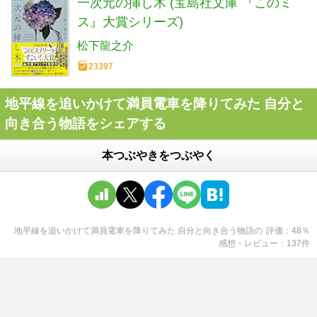
一次元の挿し木 (宝島社文庫 『このミ
ス』大賞シリーズ)
松下龍之介
23397
地平線を追いかけて満員電車を降りてみた 自分と
向き合う物語をシェアする
本つぶやきをつぶやく
地平線を追いかけて満員電車を降りてみた 自分と向き合う物語
の
評価
48
％
感想・レビュー
137
件