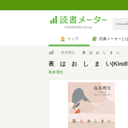
Amazo
トップ
読書メーターと
トップ
島本理生
夜 は お し ま い
夜 は お し ま い(Kindl
島本理生