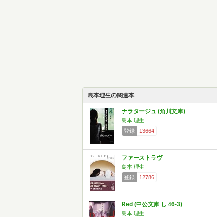
島本理生の関連本
ナラタージュ (角川文庫)
島本 理生
登録
13664
ファーストラヴ
島本 理生
登録
12786
Red (中公文庫 し 46-3)
島本 理生