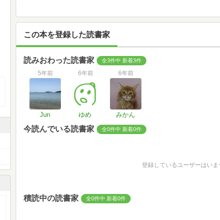
この本を登録した読書家
読みおわった読書家
全3件中 新着3件
5年前
6年前
6年前
Jun
ゆめ
みかん
今読んでいる読書家
全0件中 新着0件
登録しているユーザーはいま
積読中の読書家
全0件中 新着0件