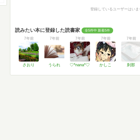
登録しているユーザーはいま
読みたい本に登録した読書家
全5件中 新着5件
7年前
7年前
7年前
7年前
7年前
さおり
うられ
♡*nana*♡
かしこ
刹那