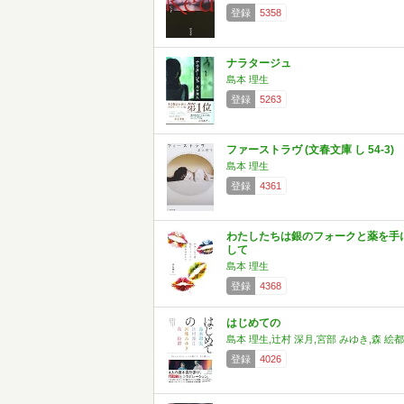
登録
5358
ナラタージュ
島本 理生
登録
5263
ファーストラヴ (文春文庫 し 54-3)
島本 理生
登録
4361
わたしたちは銀のフォークと薬を手
して
島本 理生
登録
4368
はじめての
島本 理生,辻村 深月,宮部 みゆき,森 絵都
登録
4026