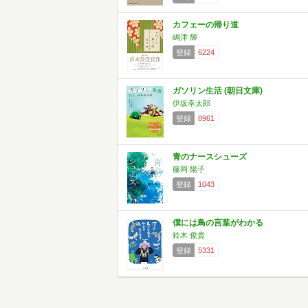
カフェーの帰り道
嶋津 輝
登録
6224
ガソリン生活 (朝日文庫)
伊坂幸太郎
登録
8961
青のナースシューズ
藤岡 陽子
登録
1043
僕には鳥の言葉がわかる
鈴木 俊貴
登録
5331