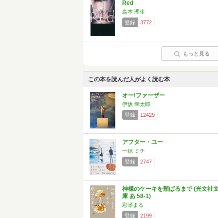
Red
島本 理生
登録
3772
もっと見る
この本を読んだ人がよく読む本
オー!ファーザー
伊坂 幸太郎
登録
12429
アフター・ユー
一穂 ミチ
登録
2747
神様のケーキを頬ばるまで (光文社
庫 あ 58-1)
彩瀬まる
登録
2199