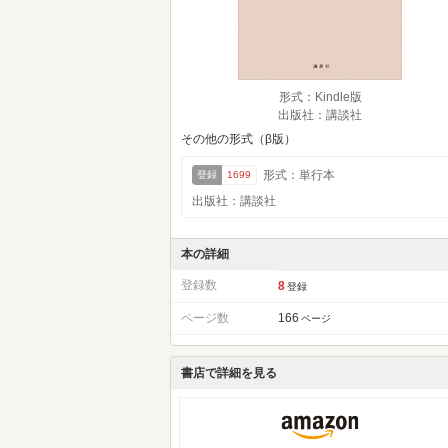
形式：Kindle版
出版社：講談社
その他の形式（β版）
形式：単行本
登録
1699
出版社：講談社
本の詳細
登録数
8
登録
ページ数
166
ページ
書店で詳細を見る