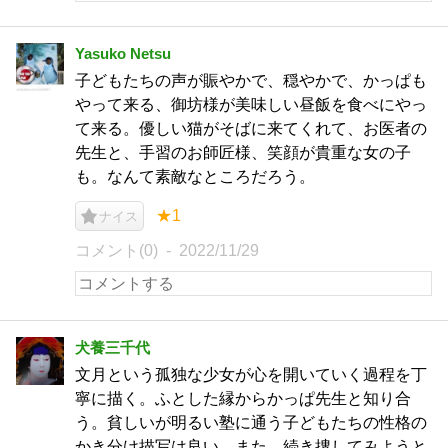
Yasuko Netsu
子どもたちの声が賑やかで、穏やかで、かっぱも
やって来る、御坊様が美味しい昼飯を食べにやっ
て来る。優しい猫がそばに来てくれて、お医者の
先生と、手習のお師匠様、笑顔が貴重な女の子
も。なんて素敵なところだろう。
★1
ナイス
コメント(0)
2022/11/29
犬養三千代
文月という孤独な少女が心を開いていく過程を丁
寧に描く。ふとした縁からかっぱ先生と知り合
う。貧しいが明るい塾に通う子どもたちの性格の
かき分け描写は良い。また、続き捜してみようと