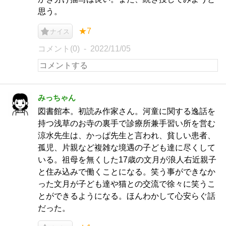
思う。
★7
ナイス
コメント(0)
2022/11/05
みっちゃん
図書館本。初読み作家さん。河童に関する逸話を
持つ浅草のお寺の裏手で診療所兼手習い所を営む
涼水先生は、かっぱ先生と言われ、貧しい患者、
孤児、片親など複雑な境遇の子ども達に尽くして
いる。祖母を無くした17歳の文月が浪人右近親子
と住み込みで働くことになる。笑う事ができなか
った文月が子ども達や猫との交流で徐々に笑うこ
とができるようになる。ほんわかして心安らぐ話
だった。