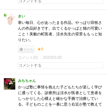
きい
寒い毎日、心があったまる作品。やっぱり田牧さ
んの作品好きです。出てくるかっぱと猫の可愛い
こと！美貌の町医者、涼水先生の背景ももっと知
りたい。
★6
ナイス
コメント(0)
2025/01/30
みちちゃん
かっぱ塾に事情を抱えた子どもたちが楽しく学び
に通ってくる。診療所は涼水が医者として患者を
しっかりした心構えと確かな手腕で治療してい
る。子どものことを一番に思う右近が塾で教えて