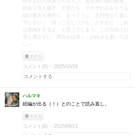
顔を忘れた訳ありヒロイン、超美形の謎の医者、
訳あり浪人親子、子供たち、それぞれのキャラも
話の進みも尋常に、まっとうに、意外性なく進ん
でしまい・・ほっこりしつつも、かすかに「これ
は単純すぎるよ」と思ってしまう。この方向でお
茶を濁さずに「濱次お役者～」の続きを書いてほ
しい。
ナイス
コメント(0)
2025/10/18
ハルマキ
続編が出る（！）とのことで読み直し。
ナイス
コメント(0)
2025/08/21