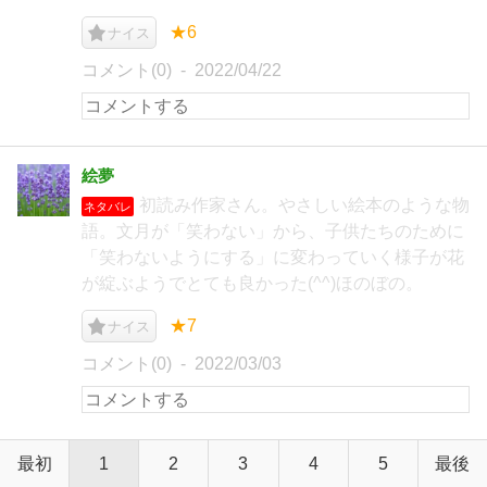
★6
ナイス
コメント(0)
2022/04/22
絵夢
初読み作家さん。やさしい絵本のような物
ネタバレ
語。文月が「笑わない」から、子供たちのために
「笑わないようにする」に変わっていく様子が花
が綻ぶようでとても良かった(^^)ほのぼの。
★7
ナイス
コメント(0)
2022/03/03
最初
1
2
3
4
5
最後