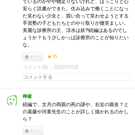
ているのがやや物足りないけれど、ほっこりと心
安らぐ読書ができた。住み込みで働くことになっ
た笑わない少女と、競い合って笑わせようとする
手習塾の子どもたちとのやり取りが微笑ましい。
美麗な診療所の主、涼水は妖⁈続編はあるのでし
ょうか？もう少しかっぱ診療所のことが知りたい
な。
★35
ナイス
コメント(0)
2022/07/18
檸檬
続編で、文月の両親の死の謎や、右近の親友？と
の葛藤や河童先生のことが詳しく描かれるのかし
ら？
ナイス