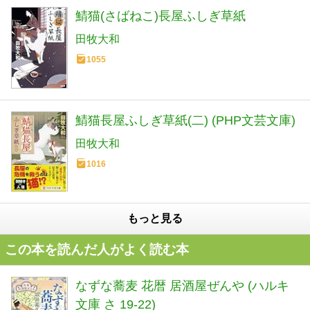
鯖猫(さばねこ)長屋ふしぎ草紙
田牧大和
1055
鯖猫長屋ふしぎ草紙(二) (PHP文芸文庫)
田牧大和
1016
もっと見る
この本を読んだ人がよく読む本
なずな蕎麦 花暦 居酒屋ぜんや (ハルキ
文庫 さ 19-22)