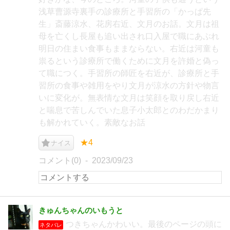
浅草曹源寺裏手の診療所と手習所の「かっぱ先
生」斎藤涼水、花房右近、文月のお話。文月は祖
母を亡くし長屋も追い出され口入屋で職にあぶれ
明日の住まい食事もままならない。右近は河童も
祟るという診療所で働くために文月を許婚と偽っ
て職につく。手習所の師匠を右近が、診療所と手
習所の食事や雑用をやり文月が涼水の方針や物言
いに変化が。無表情な文月は笑顔を取り戻し右近
と喘息で苦しんでいた息子小太郎とのわだかまり
も解かれていく。素敵なお話
★4
ナイス
コメント(0)
2023/09/23
きゅんちゃんのいもうと
つきちゃんかわいい。最後のページの頭に
ネタバレ