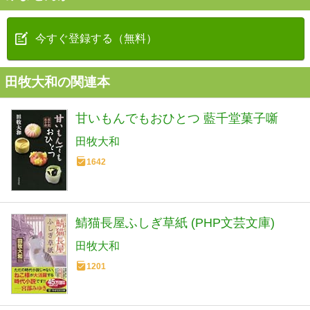
今すぐ登録する（無料）
田牧大和の関連本
甘いもんでもおひとつ 藍千堂菓子噺
田牧大和
1642
鯖猫長屋ふしぎ草紙 (PHP文芸文庫)
田牧大和
1201