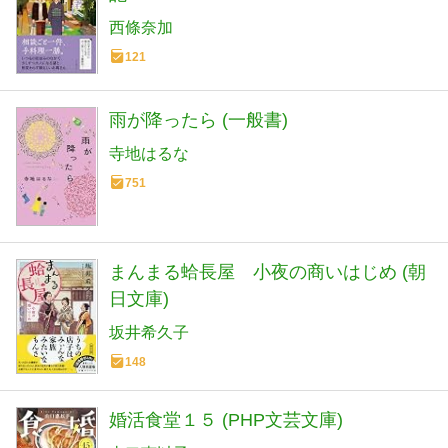
西條奈加
121
雨が降ったら (一般書)
寺地はるな
751
まんまる蛤長屋 小夜の商いはじめ (朝
日文庫)
坂井希久子
148
婚活食堂１５ (PHP文芸文庫)