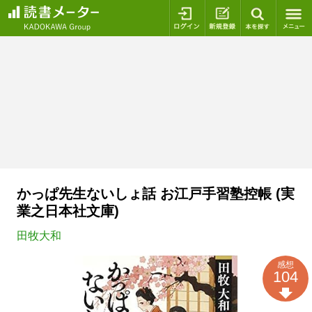
ログイン
新規登録
本を探
かっぱ先生ないしょ話 お江戸手習塾控帳 (実
業之日本社文庫)
田牧大和
感想
104