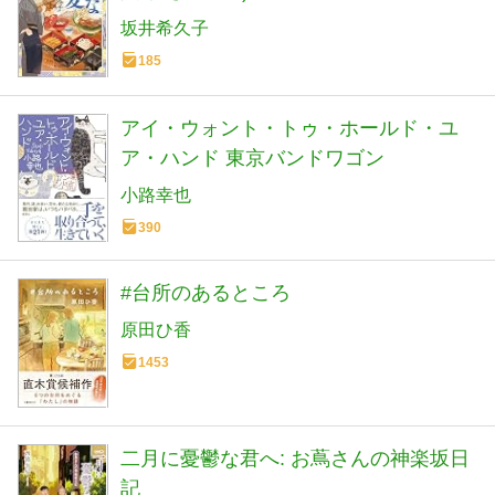
坂井希久子
185
アイ・ウォント・トゥ・ホールド・ユ
ア・ハンド 東京バンドワゴン
小路幸也
390
#台所のあるところ
原田ひ香
1453
二月に憂鬱な君へ: お蔦さんの神楽坂日
記