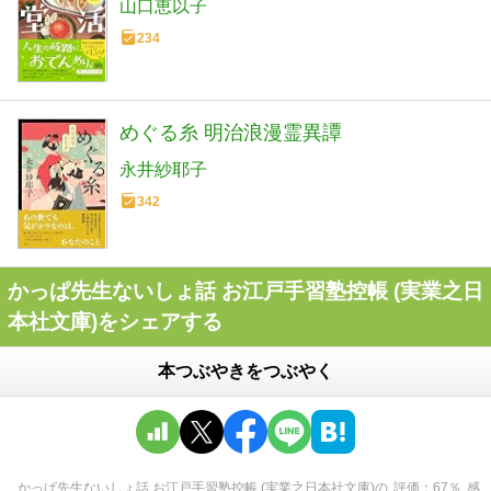
山口恵以子
234
めぐる糸 明治浪漫霊異譚
永井紗耶子
342
かっぱ先生ないしょ話 お江戸手習塾控帳 (実業之日
本社文庫)をシェアする
本つぶやきをつぶやく
かっぱ先生ないしょ話 お江戸手習塾控帳 (実業之日本社文庫)
の
評価
67
％
感