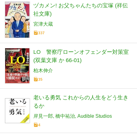
ヅカメン! お父ちゃんたちの宝塚 (祥伝
社文庫)
宮津大蔵
337
LO 警察庁ローンオフェンダー対策室
(双葉文庫 か 66-01)
柏木伸介
35
老いる勇気 これからの人生をどう生き
るか
岸見一郎
橋中祐治
Audible Studios
4