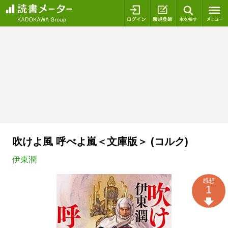
ログイン
新規登録
本を探
吹けよ風 呼べよ嵐＜文庫版＞ (コルク)
伊東潤
感想
1