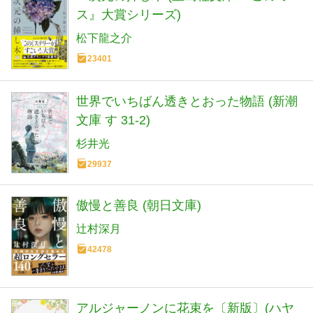
ス』大賞シリーズ)
松下龍之介
23401
世界でいちばん透きとおった物語 (新潮
文庫 す 31-2)
杉井光
29937
傲慢と善良 (朝日文庫)
辻村深月
42478
アルジャーノンに花束を〔新版〕(ハヤ