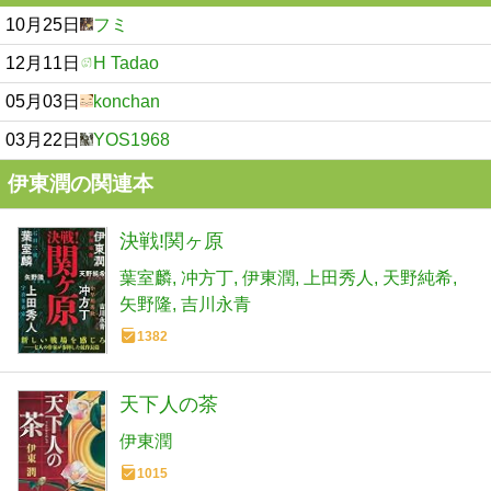
10月25日
フミ
12月11日
H Tadao
05月03日
konchan
03月22日
YOS1968
伊東潤の関連本
決戦!関ヶ原
葉室麟
冲方丁
伊東潤
上田秀人
天野純希
矢野隆
吉川永青
1382
天下人の茶
伊東潤
1015