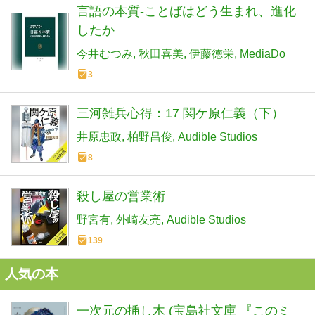
言語の本質-ことばはどう生まれ、進化
したか
今井むつみ
秋田喜美
伊藤徳栄
MediaDo
3
三河雑兵心得：17 関ケ原仁義（下）
井原忠政
柏野昌俊
Audible Studios
8
殺し屋の営業術
野宮有
外崎友亮
Audible Studios
139
人気の本
一次元の挿し木 (宝島社文庫 『このミ