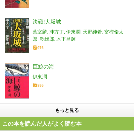
決戦!大坂城
葉室麟
冲方丁
伊東潤
天野純希
富樫倫太
郎
乾緑郎
木下昌輝
976
巨鯨の海
伊東潤
895
もっと見る
この本を読んだ人がよく読む本