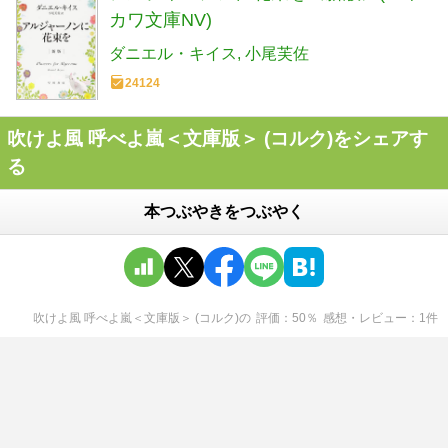
カワ文庫NV)
ダニエル・キイス
小尾芙佐
24124
吹けよ風 呼べよ嵐＜文庫版＞ (コルク)をシェアす
る
本つぶやきをつぶやく
吹けよ風 呼べよ嵐＜文庫版＞ (コルク)
の
評価
50
％
感想・レビュー
1
件